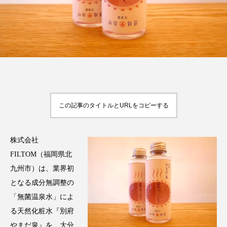
FEATURED
注目の企画
TAG LIST
この記事のタイトルとURLをコピーする
タグ一覧
AI
B2B
BeautyTech
ChatGPT
株式会社
FILTOM（福岡県北
Gemini
Instagram
SaaS
SNS
九州市）は、業界初
となる成分無調整の
TikTok
アスタキサンチン
「無菌温泉水」によ
る天然化粧水『別府
アスレジャーコスメ
アレルギー
アロマ
やまだ泉』を、大分