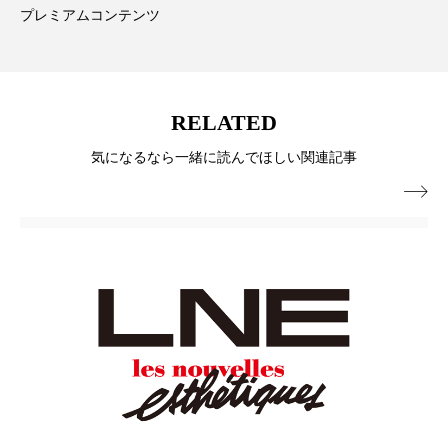
ペアトリートメント
ヘッドスパ
プレミアムコンテンツ
ヘルスケア
ヘルスビューティー
ポジショニング
ボディケア
ホルモン
RELATED
マーケティング
マイクロスパ
気になるなら一緒に読んでほしい関連記事
マネジメント
むくみ対策
むくみ改善

メンズスキンケア
メンタルケア
メンタルヘルス
ライフスタイル
リカバリー
リカバリーウェア
リサーチ
リナロール 効果
リラクゼーション
リラックス効果
レチナール
レチノール