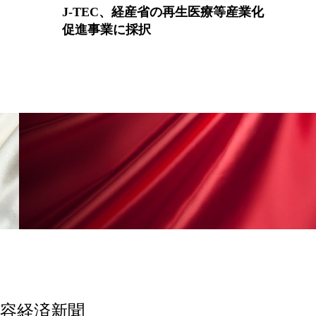
J-TEC、経産省の再生医療等産業化
香り
香り メンタルケア
促進事業に採択
政権
高齢社会
美容経済新聞