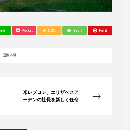
ップ
ケーススタディ
コグニティブヘルス
コスト
コミュニケーション
コルチゾール
サステナビリティ
ine
Pocket
RSS
feedly
Pin it
サロンクレンジング
サロン戦略
サロン経営
スカルプケア
スキンケア
スキンケア 習慣
ス
国際市場
マートウォッチ
スマートパッチ
スマートリング
セ
ソーシャルウェルネス
ソーシャルコマース
タン
ジタルデトックス
デトックス
ドライヤー 温度 髪 ダメー
米レブロン、エリザベスア
ーデンの社長を新しく任命
ルーティン 金木犀
パーソナライズ
バーチャルメイク
ミメティクス
バイオミメティック
バクチオール