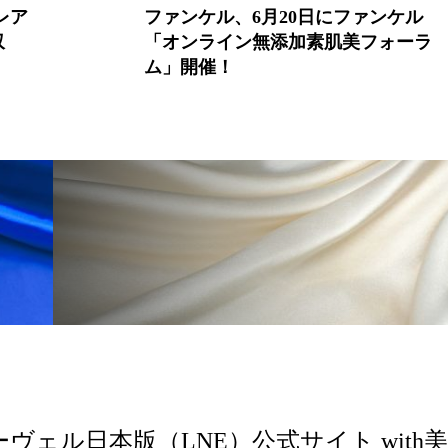
レア
ファンケル、6月20日にファンケル
 香り 効果
需要予測
頭皮 保湿 ミスト おすすめ
収
「オンライン無添加素肌美フォーラ
ム」開催！
香料
香水 レイヤリング
香水の持続
高市
リア機能 とは
ーヴェル日本版（LNE）公式サイト with