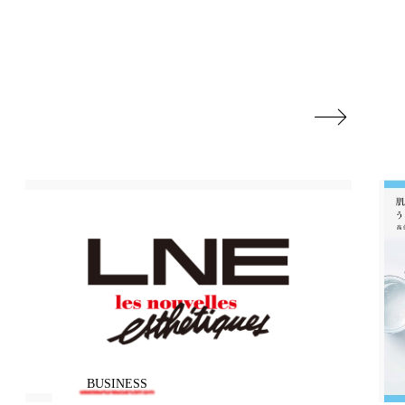
地政学リスク
廃棄ロス
成分

日焼け止め
温活女子
温活習慣
語辞典
男性美容
筋膜
精油
ネス
美容医療
ル
肌バリア
ウェルネス
酷暑
BUSINESS