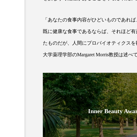
「あなたの食事内容がひどいものであれば
既に健康な食事であるならば、それほど有
たものだが、人間にプロバイオティクスを
大学薬理学部のMargaret Morris教授は述
AI
B2B
BeautyTech
アスタキサンチン
アスレ
インタビュー
インナービ
Inner Beauty
ウェルネス
ウェルビーイ
カウンセラー
カウンセリ