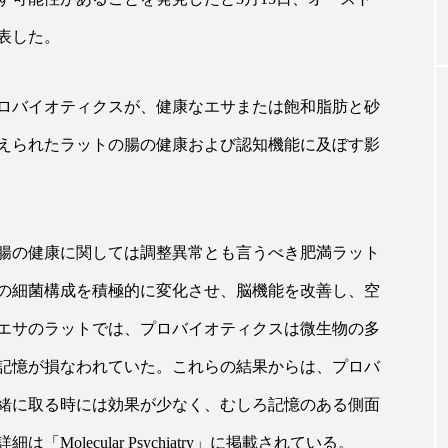
表した。
0年の都
青山メディカルクリニック｜本郷
レチノ
ネスの
玲 院長：内科と循環器専門医の知
オール
ロバイオティクスが、健康なエサまたは飽和脂肪と砂
見が切り拓く、再生医療と統合医
果と活
療の新たな価値
2026
えられたラットの腸の健康および認知機能に及ぼす影
2026.04.28
腸の健康に関しては調整異常とも言うべき肥満ラット
FEATURED
の細菌構成を積極的に変化させ、脳機能を改善し、空
エサのラットでは、プロバイオティクスは微生物の多
注目の企画
記憶が損なわれていた。これらの結果からは、プロバ
緒に取る時には効果が少なく、むしろ記憶のある側面
olecular Psychiatry」に掲載されている。