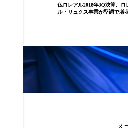
場は2030年
仏ロレアル2018年3Q決算、ロ
金木犀 スキンケア
金木犀
超えると予測
ル・リュクス事業が堅調で増
香りケア
香りの重ね使い
髪 静電気 冬 対策
髪のバ
ヌ