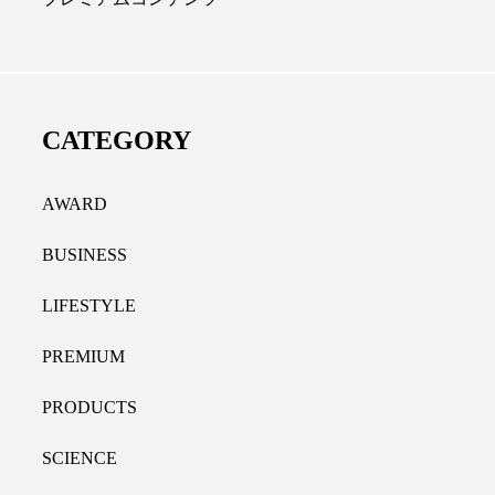
ール代替成分とは？バクチ
女性の9割超が「ながら
やレチナールなど4成分の効
践、「時間を有効に使い
用法
9％
CATEGORY
.07.30
2021.11.09
AWARD
BUSINESS
LIFESTYLE
PREMIUM
PRODUCTS
SCIENCE