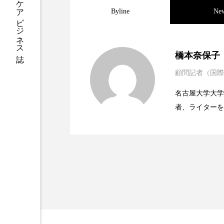
ハロウィン後スキンケア
Byline
Ne
ファシア
ファスティング
2023.06.30
男性・家族歴・重症度で
プロンプト
ヘアケア
橋本奈保子
顧問記者（国際
ポジショニング
ボディケ
2023.06.29
ニキビへの新技術Photopneum
名古屋大学大学院、英国
むくみ対策
むくみ改善
者、ライターを
2023.06.28
時間制限食とカロリー制
リカバリー
リカバリーウ
医学・化学関連
ィレクターとし
レチナール
レチノール
容医療、化学、
乾燥対策
乾燥肌対策
健康寿命
光老化
冬スキンケア
冬の乾燥肌