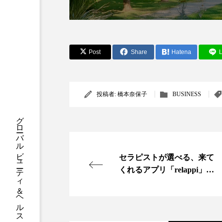
クレンジング
クローズア
コネクテッド・ビューティ
Post
Share
Hatena
L
サプライチェーン
サプリ
スカルプ クレンジング 頻度
投稿者:
橋本奈保子
BUSINESS
ストレス
スパ
ス
グローバルビューティ＆ヘルスケアビジネス誌
セラミド保湿
セルフケア
ディープクレンジング
デ
セラピストが選べる、来て
くれるアプリ「relappi」開
ナイトプロテイン
ナイト
始
バイオハッキング
バイオ