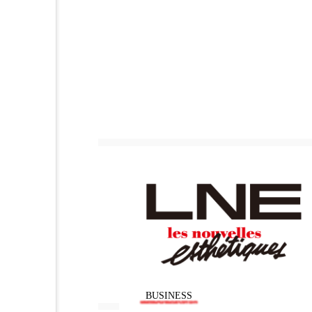
加工アプリ
加工フィルタ
外出控え
夜 スキンケア 
技術経営
技術転用
時間制限食
東洋医学
為替相場
熱中症対策
画像解析
発酵
睡
素髪ケア やり方
紫外線
美容業界
美的感覚
肌荒れ防止
脳
自
BUSINESS