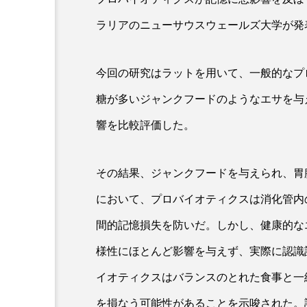
ラリアのニューサウスウェールズ大学が発
加工顔」と美容医療｜AI
GWI調査から読み解く203
す可能性とこれから
市型スパ――身近なウェル
今回の研究はラットを用いて、一般的なプ
次世代モデル
3
2026.08.06
糖が多いジャンクフードのようなエサを与
響を比較評価した。
その結果、ジャンクフードを与えられ、胃
において、プロバイオティクスは消化管内
間的記憶損失を防いだ。しかし、健康的な
様性にほとんど影響を与えず、実際に認識
イオティクスはバランスのとれた食事と一
を損なう可能性があることを示唆された。詳細は「M