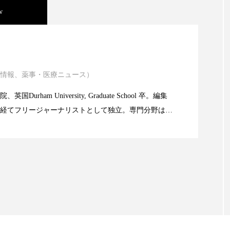
ハロウィン翌日 肌リセット
ヒアルロン酸
ビジネスモデ
w
フィトレチノール
プチ断食
ブルーオーシャン
ニキビ瘢痕有病率に差異
ペアトリートメント
ヘッドスパ
ヘルスケア
ヘ
情報、薬事・医療ニュース）
ア
ホルモン
マーケティング
マイクロスパ
atic Technology
Durham University, Graduate School 卒。編集
メンズスキンケア
メンタルケア
メンタルヘルス
経てフリージャーナリストとして独立。専門分野は、
限食の減量効果に差なし
ェア
リサーチ
リナロール 効果
リラクゼーション
。また、同分野を中心に翻訳、ウェブコンテンツ・デ
ても活躍中。 本誌では主に、米国欧州を中心に先端美
ローカル
ロンジェビティ
下半身美容
乾燥 
米FDAなどの情報を担当。
他者との再接続
企業・経済
価格改定
保湿
免疫 肌
冬 UVケア
冬 美容 習慣
冬 髪 ツヤ 出す 
冬の印象美
冬の準備
冬美容
冷え対策