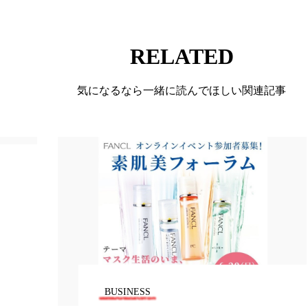
ー
加工顔
労働環境
国内市場
国際市場
RELATED
香り
孤独
巡らせるケア
巡りケア
差別化
抗酸化
抗酸化ケア
断食
新商品
日中関係
気になるなら一緒に読んでほしい関連記事
梅雨
棚卸資産
汗ケア
温活スキンケア
物流問題
特殊メイク
猛暑
生物模倣
用
眠
睡眠 美容 金木犀
睡眠美容
秋
秋 冷え
対策
美容
美容テック
美容と政治
美容ビジ
美肌習慣
美脚習慣
老化
肌ケア
肌トラブ
律神経
花王
血行促進
過剰在庫
都市型美容
BUSINESS