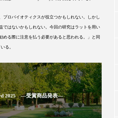
、プロバイオティクスが役立つかもしれない。しかし
TAG LIST
益ではないかもしれない。今回の研究はラットを用い
タグ一覧
勧める際に注意を払う必要があると思われる。」と同
べている。
ChatGPT
Gemini
Instagram
SaaS
SN
ジャーコスメ
アレルギー
アロマ
アンチエイジン
ューティー 冷え
インナービューティーアワード2025受賞商品
 Award 2025 ―受賞商品発表―
ング
エイジングケア
エクソソーム
オーガニック
ング
カカイオイル
ガジェット
キーワード