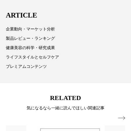
スマートウォッチ
スマートパッチ
ARTICLE
スマートリング
セーフプレイス
セラミド
企業動向・マーケット分析
セラミド保湿
セルフケア
製品レビュー・ランキング
健康美容の科学・研究成果
ソーシャルウェルネス
ソーシャルコマース
ライフスタイルとセルフケア
タンパク質
ディープクレンジング
プレミアムコンテンツ
デジタルデトックス
デトックス
ドライヤー 温度 髪 ダメージ
ナイアシンアミド
RELATED
ナイトプロテイン
ナイトルーティン 金木犀
気になるなら一緒に読んでほしい関連記事

パーソナライズ
バーチャルメイク