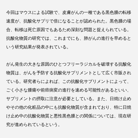
今回はマウスによる試験で、皮膚がんの一種である黒色腫の転移
速度が、抗酸化サプリで倍になることが認められた。黒色腫の場
合、転移は死亡原因でもあるため深刻な問題と捉えられている。
FEATURED
注目の企画
抗酸化物質の研究では、これまでにも、肺がんの進行を早めると
いう研究結果が発表されている。
TAG LIST
がん発生の大きな原因のひとつフリーラジカルを破壊する抗酸化
タグ一覧
物質は、がんを予防する抗酸化サプリメントとして広く市販され
ている。研究者らによれば、この抗酸化サプリメントによって、
AI
B2B
BeautyTech
ChatGPT
ごく小さな腫瘍や前癌病変の進行を速める可能性があるといい、
サプリメントの摂取に注意が必要としている。また、日焼け止め
Gemini
Instagram
SaaS
SNS
やその他の化粧品の中にも抗酸化物質が含まれており、特に日焼
TikTok
アスタキサンチン
け止め中の抗酸化物質と悪性黒色腫との関係については、現在研
究が進められているという。
アスレジャーコスメ
アレルギー
アロマ