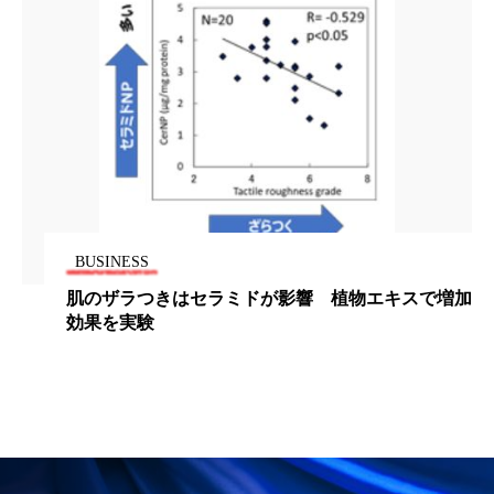
パーフェクト株式会社
バイオハッキング
バイオミメティクス
バイオミメティック
バクチオール
バリア機能
ハロウィ
ハロウィン後スキンケア
ハロウィン翌日 肌リセット
ヒアルロン酸
BUSINESS
ビジネスモデル
ビタミンC誘導体
ファシア
肌のザラつきはセラミドが影響 植物エキスで増加
効果を実験
ファスティング
フィトレチノール
プチ断食
ブルーオーシャン
フレグランス 冬
プロンプト
ヘアケア