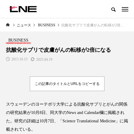
グローバルビューティ＆ヘルスケアビジネス誌
ニュース
BUSINESS
抗酸化サプリで皮膚がんの転移が2倍になる
NEW POST
カテゴリー毎の最新記事
BUSINESS
LIFESTYLE
BUSINESS
抗酸化サプリで皮膚がんの転移が2倍になる
2015.10.15
2025.04.19
この記事のタイトルとURLをコピーする
スウェーデンのヨーテボリ大学による抗酸化サプリとがんの関係
SNSの「加工顔」と美容医療｜AI
GWI調査から読み解く2030年の
」
がもたらす可能性とこれから
都市型スパ――身近なウェルネ
の研究結果が10月8日、同大学のNews and Calendar欄に掲載され
の次世代モデル
2026.07.13
た。研究の詳細は10月7日、「Science Translational Medicine」に掲
2026.08.06
載されている。