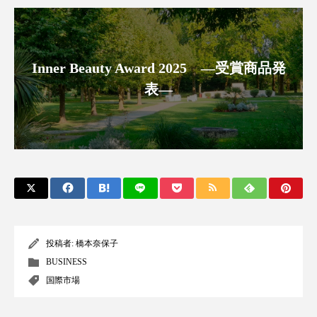
アンチエイジング
アンチソリチュード
インタビュー
インナービューティー 冷え
Inner Beauty Award 2025 ―受賞商品発
インナービューティーアワード2025受賞商品
表―
ウェアラブルデバイス
ウェルネス
ウェルビーイング
エイジングケア
エクソソーム
オーガニック
オゾン
カウンセラー
カウンセリング
投稿者:
橋本奈保子
カカイオイル
ガジェット
キーワード
BUSINESS
国際市場
クルエルティフリー
クレンジング