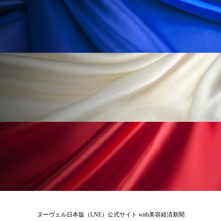
ペアトリートメント
ヘッドスパ
ヘルスケア
ヘルスビューティー
ポジショニング
ボディケア
ホルモン
マーケティング
マイクロスパ
マネジメント
むくみ対策
むくみ改善
メンズスキンケア
メンタルケア
メンタルヘルス
ライフスタイル
リカバリー
リカバリーウェア
リサーチ
リナロール 効果
リラクゼーション
リラックス効果
レチナール
レチノール
ヌーヴェル日本版（LNE）公式サイト with美容経済新聞