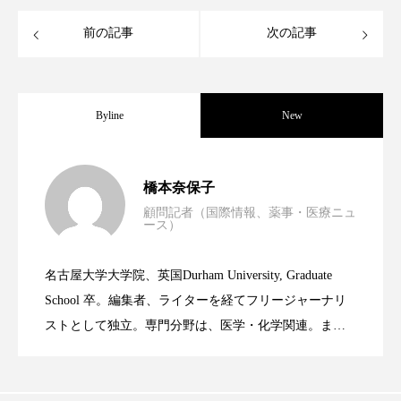
クローズアップ
ケーススタディ
前の記事
次の記事
コグニティブヘルス
コスト削減
コネクテッド・ビューティ
コミュニケーション
Byline
New
コルチゾール
サステナビリティ
男性・家族歴・重症度でニキビ瘢痕有病
2023.06.30
サステナブル美容
サプライチェーン
橋本奈保子
顧問記者（国際情報、薬事・医療ニュ
サプリ
サロンクレンジング
サロン戦略
ース）
ニキビへの新技術Photopneumatic
2023.06.29
率に差異
サロン経営
サロン連略
シャネル
名古屋大学大学院、英国Durham University, Graduate
時間制限食とカロリー制限食の減量効果
2023.06.28
Technology
School 卒。編集者、ライターを経てフリージャーナリ
スカルプ クレンジング 頻度
スカルプケア
ストとして独立。専門分野は、医学・化学関連。ま
スキンケア
スキンケア 習慣
た、同分野を中心に翻訳、ウェブコンテンツ・ディレ
に差なし
クターとしても活躍中。 本誌では主に、米国欧州を中
スキンケアルーティン
ストレス
スパ
心に先端美容医療、化学、米FDAなどの情報を担当。