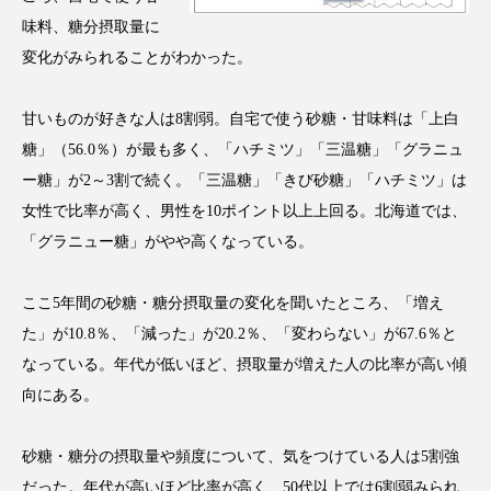
アンチエイジング
アンチソリチュード
味料、糖分摂取量に
変化がみられることがわかった。
インタビュー
インナービューティー 冷え
甘いものが好きな人は8割弱。自宅で使う砂糖・甘味料は「上白
インナービューティーアワード2025受賞商品
糖」（56.0％）が最も多く、「ハチミツ」「三温糖」「グラニュ
ウェアラブルデバイス
ウェルネス
ー糖」が2～3割で続く。「三温糖」「きび砂糖」「ハチミツ」は
女性で比率が高く、男性を10ポイント以上上回る。北海道では、
ウェルビーイング
エイジングケア
「グラニュー糖」がやや高くなっている。
エクソソーム
オーガニック
オゾン
ここ5年間の砂糖・糖分摂取量の変化を聞いたところ、「増え
た」が10.8％、「減った」が20.2％、「変わらない」が67.6％と
カウンセラー
カウンセリング
なっている。年代が低いほど、摂取量が増えた人の比率が高い傾
カカイオイル
ガジェット
キーワード
向にある。
クルエルティフリー
クレンジング
砂糖・糖分の摂取量や頻度について、気をつけている人は5割強
だった。年代が高いほど比率が高く、50代以上では6割弱みられ