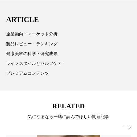
ペアトリートメント
ヘッドスパ
主に美容業界関係者に向けて発信しています。私たち
は「キレイをふやす」を企業理念として信頼性の高い
ヘルスケア
ヘルスビューティー
ARTICLE
情報提供を通じて美容業界の発展に貢献すべく努力し
ています。
ポジショニング
ボディケア
ホルモン
企業動向・マーケット分析
製品レビュー・ランキング
マーケティング
マイクロスパ
健康美容の科学・研究成果
マネジメント
むくみ対策
むくみ改善
ライフスタイルとセルフケア
プレミアムコンテンツ
メンズスキンケア
メンタルケア
メンタルヘルス
ライフスタイル
リカバリー
リカバリーウェア
リサーチ
RELATED
気になるなら一緒に読んでほしい関連記事
リナロール 効果
リラクゼーション

リラックス効果
レチナール
レチノール