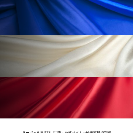
冷え性改善
加工アプリ
加工フィルター
加工顔
労働環境
国内市場
国際市場
地政学リスク
外出控え
夜 スキンケア 香り
孤独
巡らせるケア
巡りケア
差別化
廃棄ロス
成分
技術経営
技術転用
抗酸化
抗酸化ケア
断食
新商品
日中関係
日焼け止め
時間制限食
東洋医学
梅雨
棚卸資産
汗ケア
温活スキンケア
温活女子
温活習慣
ヌーヴェル日本版（LNE）公式サイト with美容経済新聞