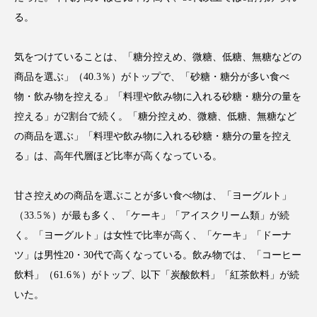
クローズアップ
ケーススタディ
る。
コグニティブヘルス
コスト削減
気をつけていることは、「糖分控えめ、微糖、低糖、無糖などの
コネクテッド・ビューティ
コミュニケーション
商品を選ぶ」（40.3％）がトップで、「砂糖・糖分が多い食べ
物・飲み物を控える」「料理や飲み物に入れる砂糖・糖分の量を
コルチゾール
サステナビリティ
控える」が2割台で続く。「糖分控えめ、微糖、低糖、無糖など
の商品を選ぶ」「料理や飲み物に入れる砂糖・糖分の量を控え
サステナブル美容
サプライチェーン
る」は、高年代層ほど比率が高くなっている。
サプリ
サロンクレンジング
サロン戦略
甘さ控えめの商品を選ぶことが多い食べ物は、「ヨーグルト」
サロン経営
サロン連略
シャネル
（33.5％）が最も多く、「ケーキ」「アイスクリーム類」が続
く。「ヨーグルト」は女性で比率が高く、「ケーキ」「ドーナ
スカルプ クレンジング 頻度
スカルプケア
ツ」は男性20・30代で高くなっている。飲み物では、「コーヒー
スキンケア
スキンケア 習慣
飲料」（61.6％）がトップ、以下「炭酸飲料」「紅茶飲料」が続
いた。
スキンケアルーティン
ストレス
スパ