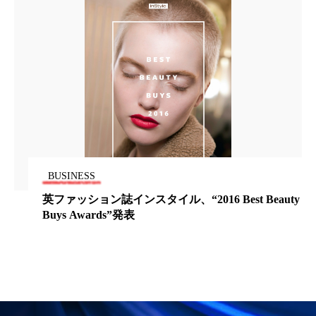
ローカル
ロンジェビティ
下半身美容
乾燥 対策 冬 スキンケア
乾燥対策
乾燥肌対策
他者との再接続
企業・経済
価格改定
保湿
保湿と香り
保湿成分
健康寿命
光老化
免疫 肌
BUSINESS
冬 UVケア
冬 美容 習慣
英ファッション誌インスタイル、“2016 Best Beauty
Buys Awards”発表
冬 髪 ツヤ 出す 方法
冬 髪 乾燥 改善 方法
冬スキンケア
冬の乾燥肌
冬の印象美
冬の準備
冬美容
冷え対策