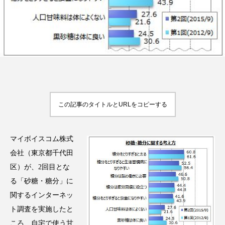
FEATURED
注目の企画
TAG LIST
この記事のタイトルとURLをコピーする
タグ一覧
AI
B2B
BeautyTech
ChatGPT
マイボイスコム株式
会社（東京都千代田
Gemini
Instagram
SaaS
SNS
区）が、2回目とな
る「砂糖・糖分」に
TikTok
アスタキサンチン
関するインターネッ
ト調査を実施したと
アスレジャーコスメ
アレルギー
アロマ
ころ、自宅で使う甘