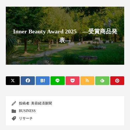
スマートウォッチ
スマートパッチ
スマートリング
セーフプレイス
セラミド
Inner Beauty Award 2025 ―受賞商品発
セラミド保湿
セルフケア
表―
ソーシャルウェルネス
ソーシャルコマース
タンパク質
ディープクレンジング
デジタルデトックス
デトックス
ドライヤー 温度 髪 ダメージ
ナイアシンアミド
投稿者:
美容経済新聞
ナイトプロテイン
ナイトルーティン 金木犀
BUSINESS
リサーチ
パーソナライズ
バーチャルメイク