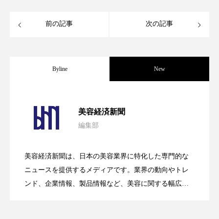
パーフェクト株式会社
バイオハッキング
前の記事
次の記事
バイオミメティクス
バイオミメティック
バクチオール
バリア機能
ハロウィ
Byline
New
ハロウィン後スキンケア
パーフェクト社の「AI美容」事例｜「死
2026.08.04
ハロウィン翌日 肌リセット
ヒアルロン酸
美容経済新聞
編集部
ビジネスモデル
ビタミンC誘導体
ファシア
花王、化粧品事業で棚卸資産38%削減
2026.07.28
の谷」克服と酷暑を商機に変えるB2B
ファスティング
フィトレチノール
美容経済新聞は、日本の美容業界に特化した専門的な
【技術転用】ポーラの『顔画像解析AI』
2026.07.20
――AI需要予測で猛暑の欠品と過剰在庫
ニュースを提供するメディアです。業界の動向やトレ
SaaSモデル
プチ断食
ブルーオーシャン
ンド、企業情報、製品情報など、美容に関する幅広い
フレグランス 冬
プロンプト
ヘアケア
テーマを取り上げています。 編集部では、美容業界の
が猛暑の建設現場に選ばれる理由
を防ぐDX戦略
取材や情報収集、分析を行い、業界内外の最新情報を