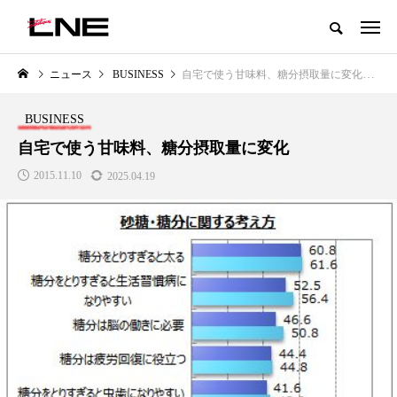
グローバルビューティ＆ヘルスケアビジネス誌
ニュース
BUSINESS
自宅で使う甘味料、糖分摂取量に変化
NEW POST
カテゴリー毎の最新記事
BUSINESS
LIFESTYLE
BUSINESS
自宅で使う甘味料、糖分摂取量に変化
2015.11.10
2025.04.19
SNSの「加工顔」と美容医療｜AI
GWI調査から読み解く2030年の
」
がもたらす可能性とこれから
都市型スパ――身近なウェルネ
の次世代モデル
2026.07.13
2026.08.06