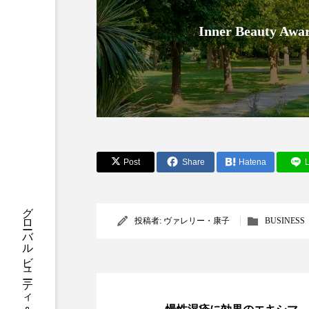
クレンジング
クローズア
Inner Beauty
コネクテッド・ビューティ
サプライチェーン
サプリ
スカルプ クレンジング 頻度
ストレス
スパ
ス
Post
Share
Hatena
L
セラミド保湿
セルフケア
ディープクレンジング
デ
投稿者:
ヴァレリー・康子
BUSINESS
ナイトプロテイン
ナイト
バイオハッキング
バイオ