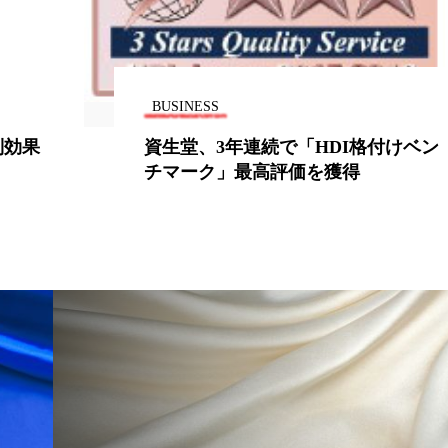
 香り 効果
需要予測
頭皮 保湿 ミスト おすすめ
香料
香水 レイヤリング
香水の持続
高市
BUSINESS
リア機能 とは
制効果
資生堂、3年連続で「HDI格付けベン
チマーク」最高評価を獲得