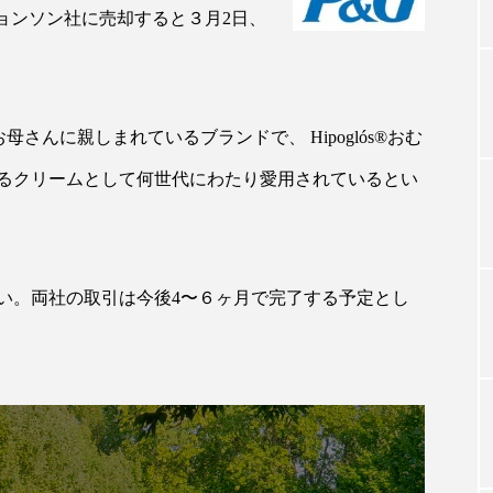
・ジョンソン社に売却すると３月2日、
TAG LIST
お母さんに親しまれているブランドで、 Hipoglós®おむ
タグ一覧
るクリームとして何世代にわたり愛用されているとい
ChatGPT
Gemini
Instagram
SaaS
SN
い。両社の取引は今後4〜６ヶ月で完了する予定とし
ジャーコスメ
アレルギー
アロマ
アンチエイジン
ューティー 冷え
インナービューティーアワード2025受賞商品
ング
エイジングケア
エクソソーム
オーガニック
ング
カカイオイル
ガジェット
キーワード