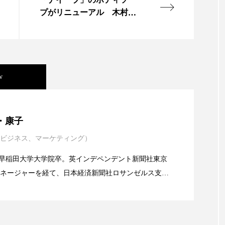
「ナイーブ」のボディソー
ハロウィン翌日 肌リセット
ヒアルロン酸
ビジネスモデ
プがリニューアル 木村カ
エラをイメージキャラクタ
フィトレチノール
プチ断食
ブルーオーシャン
ーに起用
ペアトリートメント
ヘッドスパ
ヘルスケア
ヘ
ア
ホルモン
マーケティング
マイクロスパ
w
メンズスキンケア
メンタルケア
メンタルヘルス
年展望：P&G・LVMH・ロレアルの戦略と日本企業の課
・康子
ェア
リサーチ
リナロール 効果
リラクゼーション
ビジネス、マーケティング）
イエンスグラント」の第16回受賞者決定
ローカル
ロンジェビティ
下半身美容
乾燥 
alery／早稲田大学大学院卒。英インデペンデント新聞社東京
他者との再接続
企業・経済
価格改定
保湿
ネージャーを経て、日本経済新聞社ロサンゼルス支局
業アミリス、CEO退任と世界的な人員削除を発表
流通、産業分野を専門に記者経験を積む。本紙では主
免疫 肌
冬 UVケア
冬 美容 習慣
冬 髪 ツヤ 出す 
海外メーカー、ブランドの動向、海外市場の動向、新
ルなどを担当。現在はロンドンに在住
冬の印象美
冬の準備
冬美容
冷え対策