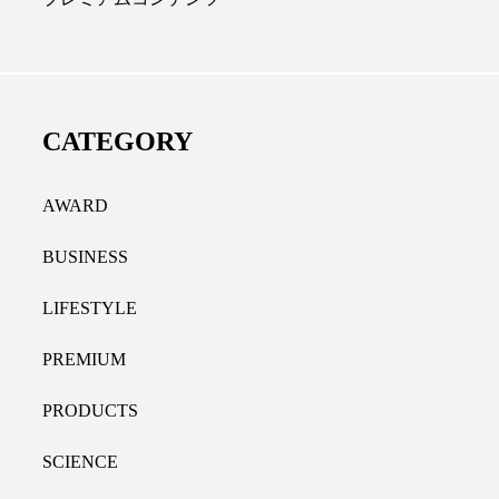
ディカルクリニック｜本郷
レチノール代替成分と
長：内科と循環器専門医の知
オールやレチナールなど
り拓く、再生医療と統合医
果と活用法
CATEGORY
たな価値
2026.07.30
.04.28
AWARD
BUSINESS
LIFESTYLE
PREMIUM
PRODUCTS
SCIENCE