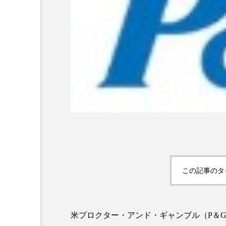
超が「ながら美容」を実
SNSの「加工顔」と美容医療
を有効に使いたい」が9
がもたらす可能性とこれか
2026.07.13
9
この記事のタ
米プロクター・アンド・ギャンブル（P＆