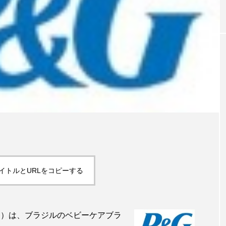
｜AI
GWI調査から読み解く2030年の都
青山メ
ら
市型スパ――身近なウェルネスの
玲 院
次世代モデル
見が切
療の新
2026.08.06
2026
FEATURED
注目の企画
イトルとURLをコピーする
G）は、ブラジルのベビーケアブラ