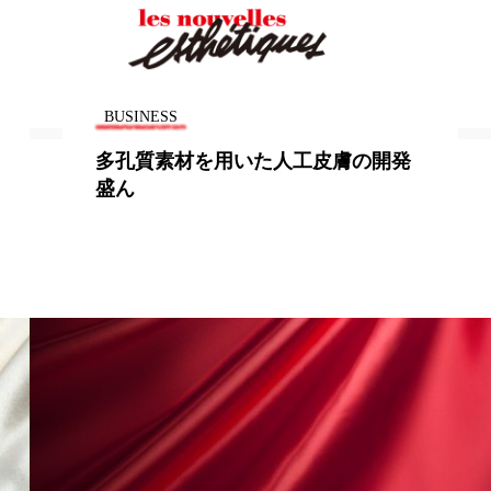
香り
香り メンタルケア
政権
高齢社会
BUSINESS
多孔質素材を用いた人工皮膚の開発
盛ん