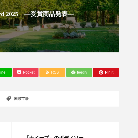
ップ
ケーススタディ
コグニティブヘルス
コスト
 Award 2025 ―受賞商品発表―
コミュニケーション
コルチゾール
サステナビリティ
サロンクレンジング
サロン戦略
サロン経営
スカルプケア
スキンケア
スキンケア 習慣
ス
マートウォッチ
スマートパッチ
スマートリング
セ
ine
Pocket
RSS
feedly
Pin it
ソーシャルウェルネス
ソーシャルコマース
タン
ジタルデトックス
デトックス
ドライヤー 温度 髪 ダメー
国際市場
ルーティン 金木犀
パーソナライズ
バーチャルメイク
ミメティクス
バイオミメティック
バクチオール