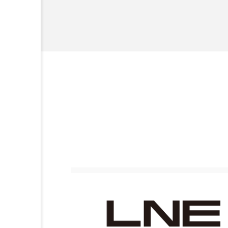
加工アプリ
加工フィルタ
外出控え
夜 スキンケア 
技術経営
技術転用
時間制限食
東洋医学
為替相場
熱中症対策
画像解析
発酵
睡
素髪ケア やり方
紫外線
美容業界
美的感覚
肌荒れ防止
脳
自