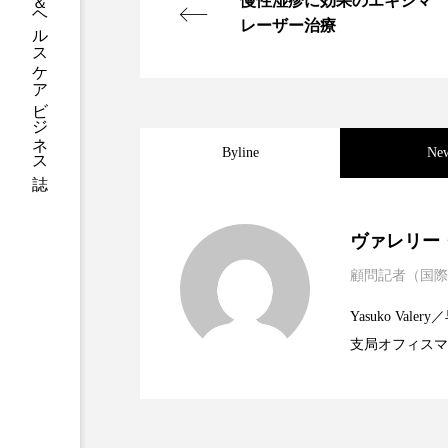
グローバルビューティ＆ヘルスケアビジネス誌
慢性湿疹に効果のエキシマ
ハロウィン後スキンケア
レーザー治療
ファシア
ファスティング
プロンプト
ヘアケア
ポジショニング
ボディケ
Byline
Ne
むくみ対策
むくみ改善
2025.06.11
世界の化粧品市場2025
ヴァレリー
リカバリー
リカバリーウ
顧問記者（国際
2023.06.30
資生堂、「女性研究者サ
題
レチナール
レチノール
Yasuko V
乾燥対策
乾燥肌対策
支局オフィスマ
2023.06.29
米バイオテクノロジー企
で米国西海岸の
健康寿命
光老化
に、米国欧州の
規ビジネスモデ
冬スキンケア
冬の乾燥肌