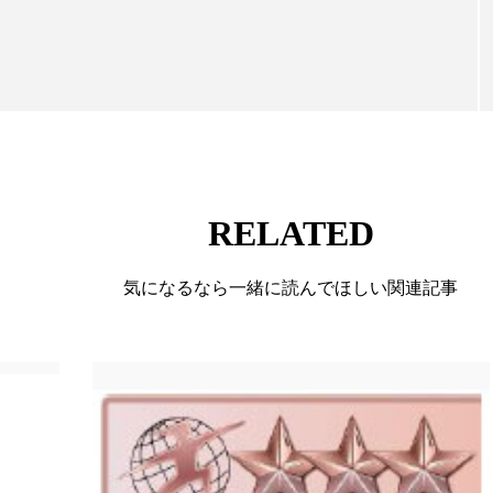
ー
加工顔
労働環境
国内市場
国際市場
香り
孤独
巡らせるケア
巡りケア
差別化
抗酸化
抗酸化ケア
断食
新商品
日中関係
梅雨
棚卸資産
汗ケア
温活スキンケア
RELATED
物流問題
特殊メイク
猛暑
生物模倣
用
気になるなら一緒に読んでほしい関連記事
眠
睡眠 美容 金木犀
睡眠美容
秋
秋 冷え
対策
美容
美容テック
美容と政治
美容ビジ
美肌習慣
美脚習慣
老化
肌ケア
肌トラブ
律神経
花王
血行促進
過剰在庫
都市型美容