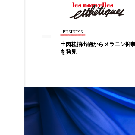
金木犀 スキンケア
金木犀
香りケア
香りの重ね使い
BUSINESS
髪 静電気 冬 対策
髪のバ
る考察研究
土肉桂抽出物からメラニン抑
を発見