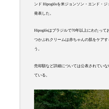
ンド Hipoglósを米ジョンソン・エンド
発表した。
Hipoglósはブラジルで70年以上にわたって
つかぶれクリームは赤ちゃんの肌をケアす
う。
AI
B2B
BeautyTech
売却額など詳細については公表されていな
アスタキサンチン
アスレ
ている。
インタビュー
インナービ
ウェルネス
ウェルビーイ
カウンセラー
カウンセリ