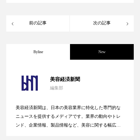
スマートウォッチ
スマートパッチ
前の記事
次の記事
スマートリング
セーフプレイス
セラミド
セラミド保湿
セルフケア
Byline
New
ソーシャルウェルネス
ソーシャルコマース
タンパク質
ディープクレンジング
パーフェクト社の「AI美容」事例｜「死
2026.08.04
美容経済新聞
デジタルデトックス
デトックス
編集部
花王、化粧品事業で棚卸資産38%削減
2026.07.28
の谷」克服と酷暑を商機に変えるB2B
ドライヤー 温度 髪 ダメージ
ナイアシンアミド
美容経済新聞は、日本の美容業界に特化した専門的な
【技術転用】ポーラの『顔画像解析AI』
2026.07.20
ナイトプロテイン
ナイトルーティン 金木犀
――AI需要予測で猛暑の欠品と過剰在庫
ニュースを提供するメディアです。業界の動向やトレ
SaaSモデル
ンド、企業情報、製品情報など、美容に関する幅広い
パーソナライズ
バーチャルメイク
テーマを取り上げています。 編集部では、美容業界の
が猛暑の建設現場に選ばれる理由
を防ぐDX戦略