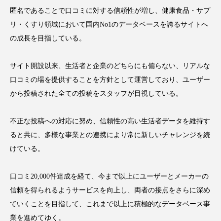
アンチエイジング
アンチソリチュード
匿名であることで口コミに対する信頼性が増し、健康食品・サプ
リ・くすり領域において国内No1のデータベースを誇るサイトへ
インタビュー
インナービューティー 冷え
の成長を目指している。
インナービューティーアワード2025受賞商品
サイト開設以来、生活者と企業のどちらにも偏らない、リアルな
口コミの場を提供することを方針として運営しており、ユーザー
ウェアラブルデバイス
ウェルネス
から投稿された全ての投稿をスタッフが目視している。
ウェルビーイング
エイジングケア
不正な投稿への対応に努め、信頼性の高い生活者データを維持す
エクソソーム
オーガニック
オゾン
ると共に、多様な事業との連携により常に新しいチャレンジを続
けている。
カウンセラー
カウンセリング
カカイオイル
ガジェット
キーワード
口コミ20,000件達成を経て、今まで以上にユーザーとメーカーの
信頼を得られるようサービスを向上し、両者の接点をさらに深め
クルエルティフリー
クレンジング
ていくことを目指して、これまで以上に積極的なデータベース事
業を進めてゆく。