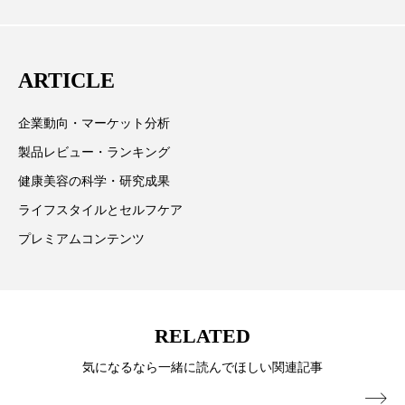
取材や情報収集、分析を行い、業界内外の最新情報を
パーフェクト株式会社
バイオハッキング
主に美容業界関係者に向けて発信しています。私たち
は「キレイをふやす」を企業理念として信頼性の高い
バイオミメティクス
バイオミメティック
ARTICLE
情報提供を通じて美容業界の発展に貢献すべく努力し
バクチオール
バリア機能
ハロウィ
ています。
企業動向・マーケット分析
ハロウィン後スキンケア
製品レビュー・ランキング
健康美容の科学・研究成果
ハロウィン翌日 肌リセット
ヒアルロン酸
ライフスタイルとセルフケア
ビジネスモデル
ビタミンC誘導体
ファシア
プレミアムコンテンツ
ファスティング
フィトレチノール
プチ断食
ブルーオーシャン
RELATED
フレグランス 冬
プロンプト
ヘアケア
気になるなら一緒に読んでほしい関連記事
