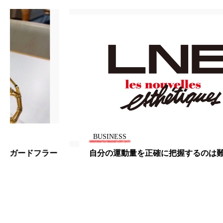
ペアトリートメント
ヘッドスパ
ヘルスケア
ヘルスビューティー
ポジショニング
ボディケア
ホルモン
マーケティング
マイクロスパ
マネジメント
むくみ対策
むくみ改善
メンズスキンケア
メンタルケア
BUSINESS
メンタルヘルス
ライフスタイル
自分の運動量を正確に把握するのは難しい
リカバリー
リカバリーウェア
リサーチ
リナロール 効果
リラクゼーション
リラックス効果
レチナール
レチノール