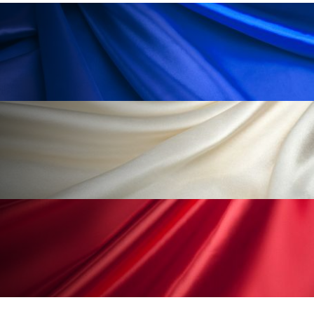
ローカル
ロンジェビティ
下半身美容
乾燥 対策 冬 スキンケア
乾燥対策
乾燥肌対策
他者との再接続
企業・経済
価格改定
保湿
保湿と香り
保湿成分
健康寿命
光老化
免疫 肌
冬 UVケア
冬 美容 習慣
冬 髪 ツヤ 出す 方法
冬 髪 乾燥 改善 方法
冬スキンケア
冬の乾燥肌
冬の印象美
冬の準備
冬美容
冷え対策