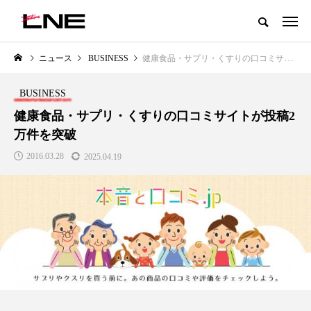
グローバルビューティ＆ヘルスケアビジネス誌
ニュース
BUSINESS
健康食品・サプリ・くすりの口コミサイトが投稿2万件を突破
NEW POST
カテゴリー毎の最新記事
BUSINESS
LIFESTYLE
BUSINESS
健康食品・サプリ・くすりの口コミサイトが投稿2
万件を突破
2016.03.28
2025.04.19
SNSの「加工顔」と美容医療｜AI
GWI調査から読み解く2030年の
」
がもたらす可能性とこれから
都市型スパ――身近なウェルネ
の次世代モデル
2026.07.13
2026.08.06