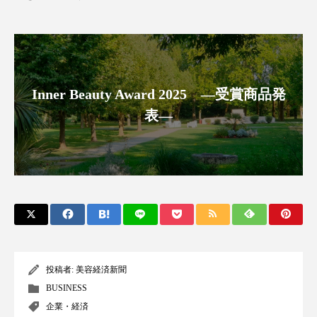
クローズアップ
ケーススタディ
コグニティブヘルス
コスト削減
コネクテッド・ビューティ
コミュニケーション
Inner Beauty Award 2025 ―受賞商品発
コルチゾール
サステナビリティ
表―
サステナブル美容
サプライチェーン
サプリ
サロンクレンジング
サロン戦略
サロン経営
サロン連略
シャネル
スカルプ クレンジング 頻度
スカルプケア
投稿者:
美容経済新聞
スキンケア
スキンケア 習慣
BUSINESS
企業・経済
スキンケアルーティン
ストレス
スパ