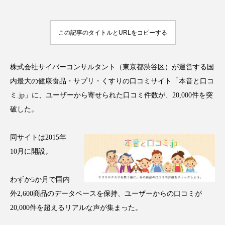
この記事のタイトルとURLをコピーする
FEATURED
注目の企画
株式会社サイバーコンサルタント（東京都渋谷区）が運営する国
内最大の健康食品・サプリ・くすりの口コミサイト「本音と口コ
ミ.jp」に、ユーザーから寄せられた口コミ件数が、20,000件を突
TAG LIST
タグ一覧
破した。
同サイトは2015年
AI
B2B
BeautyTech
ChatGPT
10月に開設。
Gemini
Instagram
SaaS
SNS
わずか5か月で国内
TikTok
アスタキサンチン
外2,600商品のデータベースを保持、ユーザーからの口コミが
20,000件を超えるリアルな声が集まった。
アスレジャーコスメ
アレルギー
アロマ