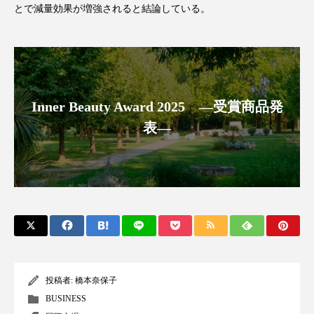
とで減量効果が増強されると結論している。
アンチエイジング
アンチソリチュード
インタビュー
インナービューティー 冷え
インナービューティーアワード2025受賞商品
Inner Beauty Award 2025 ―受賞商品発
ウェアラブルデバイス
ウェルネス
表―
ウェルビーイング
エイジングケア
エクソソーム
オーガニック
オゾン
カウンセラー
カウンセリング
カカイオイル
ガジェット
キーワード
投稿者:
橋本奈保子
クルエルティフリー
クレンジング
BUSINESS