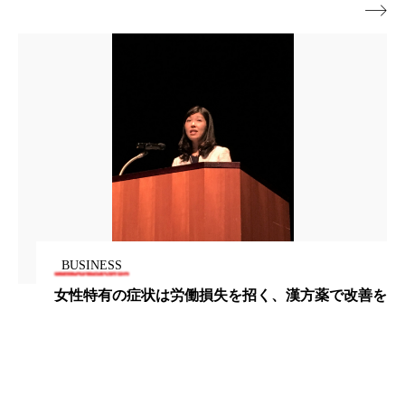

パーフェクト株式会社
バイオハッキング
バイオミメティクス
バイオミメティック
バクチオール
バリア機能
ハロウィ
ハロウィン後スキンケア
ハロウィン翌日 肌リセット
ヒアルロン酸
ビジネスモデル
ビタミンC誘導体
ファシア
BUSINESS
ファスティング
フィトレチノール
女性特有の症状は労働損失を招く、漢方薬で改善を
プチ断食
ブルーオーシャン
フレグランス 冬
プロンプト
ヘアケア