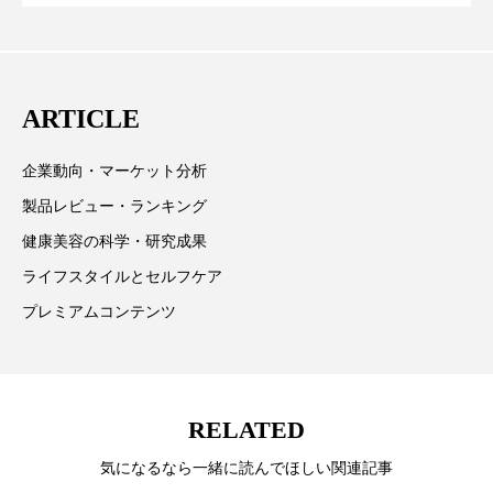
に差なし
クターとしても活躍中。 本誌では主に、米国欧州を中
スマートウォッチ
スマートパッチ
心に先端美容医療、化学、米FDAなどの情報を担当。
スマートリング
セーフプレイス
セラミド
ARTICLE
セラミド保湿
セルフケア
企業動向・マーケット分析
ソーシャルウェルネス
ソーシャルコマース
製品レビュー・ランキング
健康美容の科学・研究成果
タンパク質
ディープクレンジング
ライフスタイルとセルフケア
デジタルデトックス
デトックス
プレミアムコンテンツ
ドライヤー 温度 髪 ダメージ
ナイアシンアミド
ナイトプロテイン
ナイトルーティン 金木犀
RELATED
パーソナライズ
バーチャルメイク
気になるなら一緒に読んでほしい関連記事