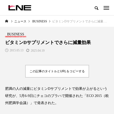
グローバルビューティ＆ヘルスケアビジネス誌
ニュース
BUSINESS
ビタミンDサプリメントでさらに減量効果
NEW POST
カテゴリー毎の最新記事
BUSINESS
YLE
BUSINESS
PREMI
ビタミンDサプリメントでさらに減量効果
2015.05.13
2025.04.19
この記事のタイトルとURLをコピーする
肥満の人の減量にビタミンDサプリメントで効果が上がるという
工顔」と美容医療｜AI
GWI調査から読み解く2030年の
青山メディ
可能性とこれから
都市型スパ――身近なウェルネス
玲 院長：
研究が、5月6-9日にチェコのプラハで開催された「ECO 2015（欧
の次世代モデル
知見が切り
3
州肥満学会議）」で発表された。
医療の新た
2026.08.06
2026.04.2