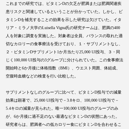
これまでの研究では、ビタミンDの欠乏が肥満または肥満関連疾
患リスクと関連しているということが分かっていた。しかし、ビ
タミンDを補充することの効果を示した研究は欠けていた。イタ
リア・ミラノ大学のLuisella Vigna氏の研究チームは、肥満の400
FEATURED
注目の企画
人を対象に調査を実施した。対象者は全員、バランスの取れた適
切なカロリーの食事療法を受けており、１・サプリメントなし、
２・ビタミンDサプリメント1か月当たり25,000 UI投与、３・同
TAG LIST
じく100,000 UI投与の3グループに分けられていた。この食事療法
タグ一覧
開始時と6か月後に体格指数（BMI）、ウエスト周囲、体組成、
空腹時血糖などの検査を行い比較した。
AI
B2B
BeautyTech
ChatGPT
サプリメントなしのグループに比べて、ビタミンD投与での減量
Gemini
Instagram
SaaS
SNS
効果は顕著で、25,000 UI投与で－3.8キロ、100,000 UI投与で－
TikTok
アスタキサンチン
5.4キロの減量が見られた。唯一100,000 UI投与のグループのみ
が、6か月後に過不足のない最適なビタミンDの状態にあった。
アスレジャーコスメ
アレルギー
アロマ
研究者らは、肥満者への低カロリー食にビタミンDを合わせるこ