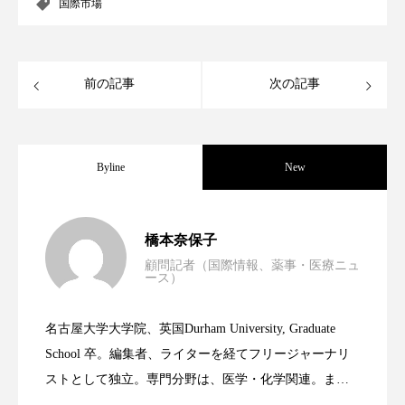
クローズアップ
ケーススタディ
国際市場
コグニティブヘルス
コスト削減
前の記事
次の記事
コネクテッド・ビューティ
コミュニケーション
コルチゾール
サステナビリティ
Byline
New
サステナブル美容
サプライチェーン
サプリ
サロンクレンジング
サロン戦略
男性・家族歴・重症度でニキビ瘢痕有病
2023.06.30
橋本奈保子
サロン経営
サロン連略
シャネル
顧問記者（国際情報、薬事・医療ニュ
ース）
ニキビへの新技術Photopneumatic
2023.06.29
率に差異
スカルプ クレンジング 頻度
スカルプケア
名古屋大学大学院、英国Durham University, Graduate
スキンケア
スキンケア 習慣
時間制限食とカロリー制限食の減量効果
2023.06.28
Technology
School 卒。編集者、ライターを経てフリージャーナリ
ストとして独立。専門分野は、医学・化学関連。ま
スキンケアルーティン
ストレス
スパ
た、同分野を中心に翻訳、ウェブコンテンツ・ディレ