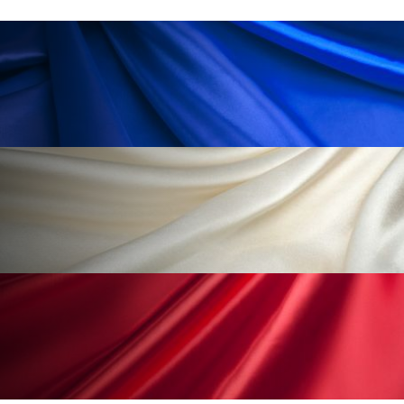
ペアトリートメント
ヘッドスパ
ヘルスケア
ヘルスビューティー
ポジショニング
ボディケア
ホルモン
マーケティング
マイクロスパ
マネジメント
むくみ対策
むくみ改善
メンズスキンケア
メンタルケア
メンタルヘルス
ライフスタイル
リカバリー
リカバリーウェア
リサーチ
リナロール 効果
リラクゼーション
リラックス効果
レチナール
レチノール