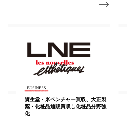

地政学リスク
廃棄ロス
成分
日焼け止め
温活女子
温活習慣
語辞典
男性美容
筋膜
精油
BUSINESS
ネス
美容医療
米ベンチャー買収、大正製
脂漏性皮膚炎、
ル
肌バリア
品通販買収し化粧品分野強
に多い
ウェルネス
酷暑