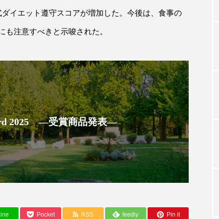
式ダイエット遵守スコアが増加した。今後は、食事の
にも注意すべきと示唆された。
TAG LIST
タグ一覧
ChatGPT
Gemini
Instagram
SaaS
SN
 Award 2025 ―受賞商品発表―
ジャーコスメ
アレルギー
アロマ
アンチエイジン
ューティー 冷え
インナービューティーアワード2025受賞商品
ング
エイジングケア
エクソソーム
オーガニック
ング
カカイオイル
ガジェット
キーワード
ine
Pocket
RSS
feedly
Pin it