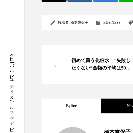
クレンジング
クローズア
コネクテッド・ビューティ
投稿者:
橋本奈保子
BUSINESS
サプライチェーン
サプリ
スカルプ クレンジング 頻度
グローバルビューティ＆ヘルスケアビジネス誌
初めて買う化粧水 ”失敗し
ストレス
スパ
ス
たくない”金額の平均は5041
円
セラミド保湿
セルフケア
ディープクレンジング
デ
ナイトプロテイン
ナイト
Byline
Ne
バイオハッキング
バイオ
2023.06.30
男性・家族歴・重症度で
橋本奈保子