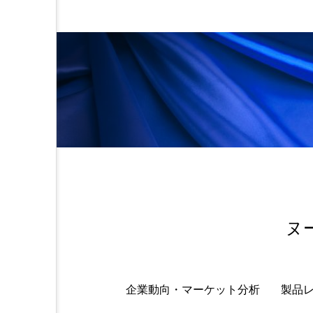
金木犀 スキンケア
金木犀
香りケア
香りの重ね使い
髪 静電気 冬 対策
髪のバ
ヌ
企業動向・マーケット分析
製品