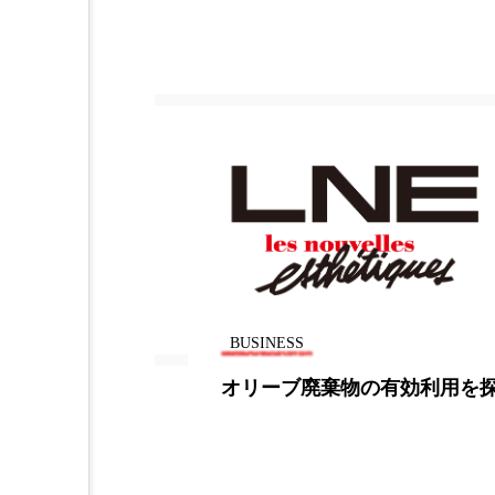
加工アプリ
加工フィルタ
外出控え
夜 スキンケア 
技術経営
技術転用
時間制限食
東洋医学
為替相場
熱中症対策
画像解析
発酵
睡
BUSINESS
BU
素髪ケア やり方
紫外線
オリーブ廃棄物の有効利用を探る
女
美容業界
美的感覚
（
に
肌荒れ防止
脳
自