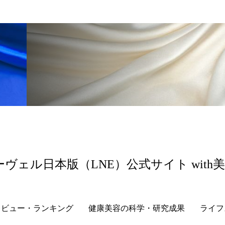
 香り 効果
需要予測
頭皮 保湿 ミスト おすすめ
香料
香水 レイヤリング
香水の持続
高市
リア機能 とは
ーヴェル日本版（LNE）公式サイト with
レビュー・ランキング
健康美容の科学・研究成果
ライフ