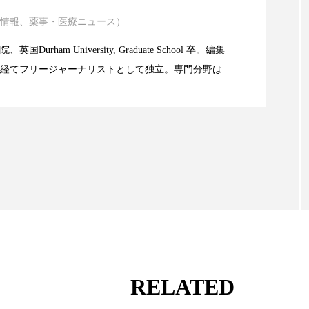
ハロウィン翌日 肌リセット
ヒアルロン酸
ビジネスモデ
情報、薬事・医療ニュース）
atic Technology
フィトレチノール
プチ断食
ブルーオーシャン
Durham University, Graduate School 卒。編集
ペアトリートメント
ヘッドスパ
ヘルスケア
ヘ
経てフリージャーナリストとして独立。専門分野は、
限食の減量効果に差なし
。また、同分野を中心に翻訳、ウェブコンテンツ・デ
ア
ホルモン
マーケティング
マイクロスパ
ても活躍中。 本誌では主に、米国欧州を中心に先端美
米FDAなどの情報を担当。
メンズスキンケア
メンタルケア
メンタルヘルス
ェア
リサーチ
リナロール 効果
リラクゼーション
ローカル
ロンジェビティ
下半身美容
乾燥 
他者との再接続
企業・経済
価格改定
保湿
免疫 肌
冬 UVケア
冬 美容 習慣
冬 髪 ツヤ 出す 
RELATED
冬の印象美
冬の準備
冬美容
冷え対策