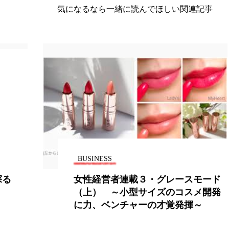
気になるなら一緒に読んでほしい関連記事
ー
加工顔
労働環境
国内市場
国際市場
香り
孤独
巡らせるケア
巡りケア
差別化
抗酸化
抗酸化ケア
断食
新商品
日中関係
梅雨
棚卸資産
汗ケア
温活スキンケア
物流問題
特殊メイク
猛暑
生物模倣
用
眠
睡眠 美容 金木犀
睡眠美容
秋
秋 冷え
SINESS
BUSINESS
対策
美容
美容テック
美容と政治
美容ビジ
性経営者連載３・グレースモード
資生堂・
美肌習慣
美脚習慣
老化
肌ケア
肌トラブ
上） ～小型サイズのコスメ開発
薬・化粧
力、ベンチャーの才覚発揮～
化
律神経
花王
血行促進
過剰在庫
都市型美容