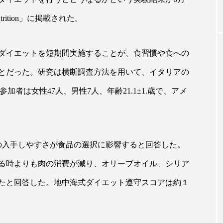
of Nutrition」に掲載された。
｜AI
GWI調査から読み解く2030年の都
青山メ
ら
市型スパ――身近なウェルネスの
玲 院
ダイエットを短期間実施することが、食習慣や食への
次世代モデル
見が切
療の新
2026.08.06
とだった。研究は横断調査方法を用いて、イタリアの
2026
sで実施された。参加者は女性47人、男性7人、年齢21.1±1.歳で、アメ
FEATURED
品の入手しやすさが食品の選択に影響すると回答した。
る時よりも肉の消費が減り、オリーブオイル、シリア
注目の企画
たと回答した。地中海式ダイエット遵守スコアは約１