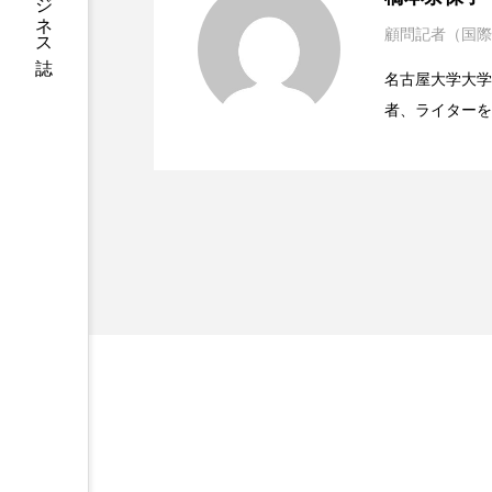
ハロウィン後スキンケア
顧問記者（国際
2023.06.29
ニキビへの新技術Photopneum
ファシア
ファスティング
名古屋大学大学院、英国
プロンプト
ヘアケア
者、ライターを
2023.06.28
時間制限食とカロリー制
医学・化学関連
ポジショニング
ボディケ
ィレクターとし
容医療、化学、
むくみ対策
むくみ改善
リカバリー
リカバリーウ
レチナール
レチノール
乾燥対策
乾燥肌対策
健康寿命
光老化
冬スキンケア
冬の乾燥肌