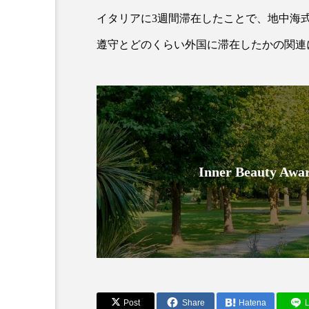
イタリアに3週間滞在したことで、地中海
遵守とどのくらい外国に滞在したかの関連
AI
B2B
BeautyTech
Inner Beauty
アスタキサンチン
アスレ
インタビュー
インナービ
ウェルネス
ウェルビーイ
カウンセラー
カウンセリ
Post
Share
Hatena
L