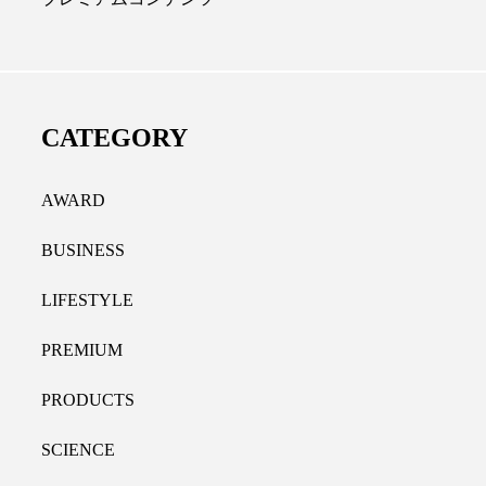
ディカルクリニック｜本郷
レチノール代替成分と
長：内科と循環器専門医の知
オールやレチナールなど
り拓く、再生医療と統合医
果と活用法
CATEGORY
たな価値
2026.07.30
.04.28
AWARD
BUSINESS
LIFESTYLE
PREMIUM
PRODUCTS
SCIENCE