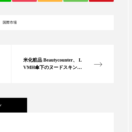
ップ
ケーススタディ
コグニティブヘルス
コスト
コミュニケーション
コルチゾール
サステナビリティ
国際市場
サロンクレンジング
サロン戦略
サロン経営
スカルプケア
スキンケア
スキンケア 習慣
ス
米化粧品 Beautycounter、 L
マートウォッチ
スマートパッチ
スマートリング
セ
VMH傘下のヌードスキンケ
アを買収
ソーシャルウェルネス
ソーシャルコマース
タン
ジタルデトックス
デトックス
ドライヤー 温度 髪 ダメー
ルーティン 金木犀
パーソナライズ
バーチャルメイク
w
ミメティクス
バイオミメティック
バクチオール
ニキビ瘢痕有病率に差異