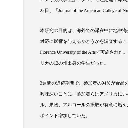
22日、「Journal of the American College 
超が「ながら美容」を実
SNSの「加工顔」と美容医療
を有効に使いたい」が9
がもたらす可能性とこれか
本研究の目的は、海外での滞在中に地中海
2026.07.13
9
対応に影響を与えるかどうかを調査するこ
Florence University of the Art
リカの12の州出身の学生だった。
3週間の追跡期間で、参加者の94％が食
興味深いことに、参加者らはアメリカにい
ル、果物、アルコールの摂取が有意に増え
ポイント増加していた。