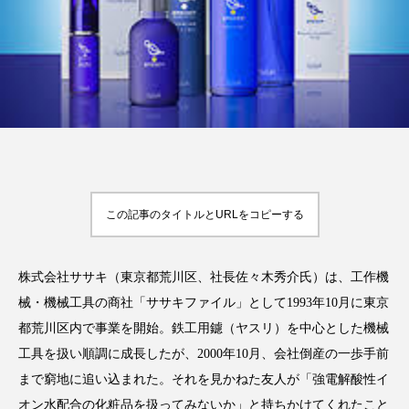
FEATURED
注目の企画
TAG LIST
タグ一覧
この記事のタイトルとURLをコピーする
AI
B2B
BeautyTech
ChatGPT
株式会社ササキ（東京都荒川区、社長佐々木秀介氏）は、工作機
Gemini
Instagram
SaaS
SNS
械・機械工具の商社「ササキファイル」として1993年10月に東京
都荒川区内で事業を開始。鉄工用鑢（ヤスリ）を中心とした機械
TikTok
アスタキサンチン
工具を扱い順調に成長したが、2000年10月、会社倒産の一歩手前
まで窮地に追い込まれた。それを見かねた友人が「強電解酸性イ
アスレジャーコスメ
アレルギー
アロマ
オン水配合の化粧品を扱ってみないか」と持ちかけてくれたこと