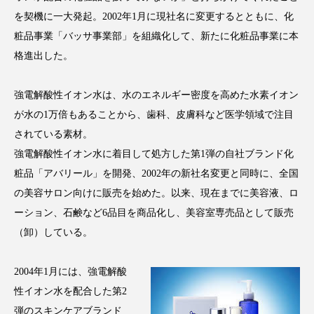
アンチエイジング
アンチソリチュード
を契機に一大発起。2002年1月に現社名に変更するとともに、化
粧品事業「バッサ事業部」を組織化して、新たに化粧品事業に本
インタビュー
インナービューティー 冷え
格進出した。
インナービューティーアワード2025受賞商品
強電解酸性イオン水は、水のエネルギー密度を高めた水素イオン
ウェアラブルデバイス
ウェルネス
が水の1万倍もあることから、歯科、皮膚科など医学領域で注目
されている素材。
ウェルビーイング
エイジングケア
強電解酸性イオン水に着目して処方した第1弾の自社ブランド化
粧品「アバリール」を開発、2002年の新社名変更と同時に、全国
エクソソーム
オーガニック
オゾン
の美容サロン向けに販売を始めた。以来、現在までに美容液、ロ
ーション、石鹸など6品目を商品化し、美容室専売品として販売
カウンセラー
カウンセリング
（卸）している。
カカイオイル
ガジェット
キーワード
2004年1月には、強電解酸
クルエルティフリー
クレンジング
性イオン水を配合した第2
弾のスキンケアブランド