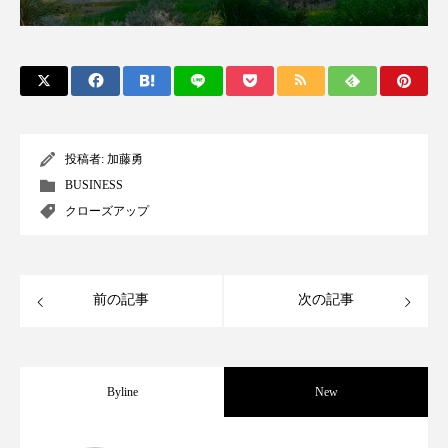
パーフェクト株式会社
バイオハッキング
バイオミメティクス
バイオミメティック
バクチオール
バリア機能
ハロウィ
投稿者:
加藤勇
ハロウィン後スキンケア
BUSINESS
ハロウィン翌日 肌リセット
ヒアルロン酸
クローズアップ
ビジネスモデル
ビタミンC誘導体
ファシア
前の記事
次の記事
ファスティング
フィトレチノール
プチ断食
ブルーオーシャン
Byline
New
フレグランス 冬
プロンプト
ヘアケア