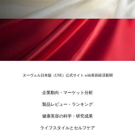
為替相場
熱中症対策
物流問題
特殊メイク
猛暑
生物模倣
用語辞典
男性美容
画像解析
発酵
睡眠
睡眠 美容 金木犀
睡眠美容
秋
秋 冷え
筋膜
精油
素髪ケア やり方
紫外線対策
美容
美容テック
ヌーヴェル日本版（LNE）公式サイト with美容経済新聞
美容と政治
美容ビジネス
美容医療
企業動向・マーケット分析
美容業界
美的感覚
美肌習慣
製品レビュー・ランキング
美脚習慣
老化
肌ケア
肌トラブル
健康美容の科学・研究成果
ライフスタイルとセルフケア
肌バリア
肌荒れ防止
脳
自律神経