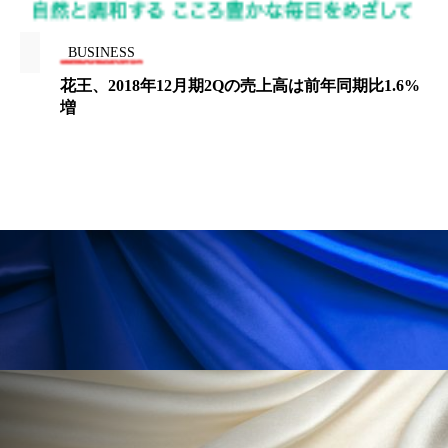
冷え性改善
加工アプリ
加工フィルター
BUSINESS
加工顔
労働環境
国内市場
国際市場
花王、2018年12月期2Qの売上高は前年同期比1.6%
増
地政学リスク
外出控え
夜 スキンケア 香り
孤独
巡らせるケア
巡りケア
差別化
廃棄ロス
成分
技術経営
技術転用
抗酸化
抗酸化ケア
断食
新商品
日中関係
日焼け止め
時間制限食
東洋医学
梅雨
棚卸資産
汗ケア
温活スキンケア
温活女子
温活習慣