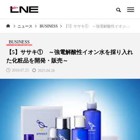
グローバルビューティ＆ヘルスケアビジネス誌
ニュース
BUSINESS
【5】ササキ① ～強電解酸性イオン水を採り入れた化粧品を開発・販売～
NEW POST
カテゴリー毎の最新記事
BUSINESS
INESS
PREMIUM
SCI
【5】ササキ① ～強電解酸性イオン水を採り入れ
た化粧品を開発・販売～
2016.07.25
2025.04.26
調査から読み解く2030年の
青山メディカルクリニック｜本郷
レチ
型スパ――身近なウェルネス
玲 院長：内科と循環器専門医の
オー
世代モデル
知見が切り拓く、再生医療と統合
効果
医療の新たな価値
6.08.06
202
2026.04.28