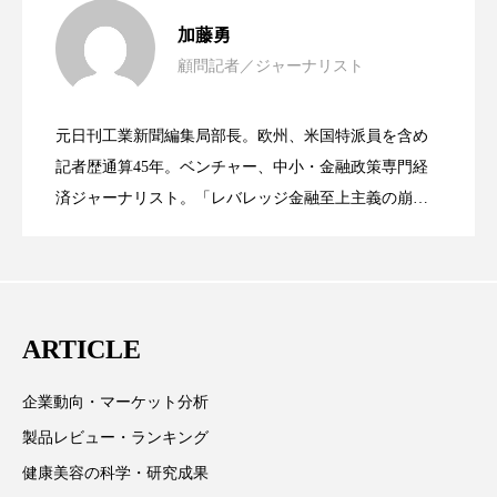
ペアトリートメント
ヘッドスパ
女性経営者連載１１・ミック・ケミスト
2021.11.30
加藤勇
ヘルスケア
ヘルスビューティー
顧問記者／ジャーナリスト
女性経営者連載１１・ミック・ケミスト
2021.11.26
リー（下） ～営業と技術が一体となっ
ポジショニング
ボディケア
ホルモン
元日刊工業新聞編集局部長。欧州、米国特派員を含め
マーケティング
マイクロスパ
女性経営者連載１１・ミック・ケミスト
2021.11.26
リー （下） ～営業と技術が一体とな
記者歴通算45年。ベンチャー、中小・金融政策専門経
てOEM受注～
済ジャーナリスト。「レバレッジ金融至上主義の崩
マネジメント
むくみ対策
むくみ改善
壊」など著述多数。本誌では主に、経済部門、企業取
リー（上） ～研究所で自前化粧品を開
ってOEM受注～
材を担当。
メンズスキンケア
メンタルケア
メンタルヘルス
ライフスタイル
発、クリーム人気商品に～
ARTICLE
リカバリー
リカバリーウェア
リサーチ
企業動向・マーケット分析
リナロール 効果
リラクゼーション
製品レビュー・ランキング
健康美容の科学・研究成果
リラックス効果
レチナール
レチノール