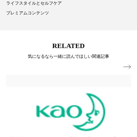
ライフスタイルとセルフケア
ローカル
ロンジェビティ
下半身美容
プレミアムコンテンツ
乾燥 対策 冬 スキンケア
乾燥対策
乾燥肌対策
他者との再接続
企業・経済
RELATED
価格改定
保湿
保湿と香り
保湿成分
気になるなら一緒に読んでほしい関連記事

健康寿命
光老化
免疫 肌
冬 UVケア
冬 美容 習慣
冬 髪 ツヤ 出す 方法
冬 髪 乾燥 改善 方法
冬スキンケア
冬の乾燥肌
冬の印象美
冬の準備
冬美容
冷え対策