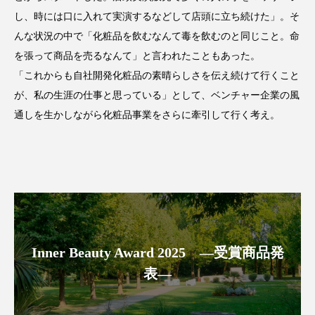
し、時には口に入れて実演するなどして店頭に立ち続けた」。そ
スマートウォッチ
スマートパッチ
んな状況の中で「化粧品を飲むなんて毒を飲むのと同じこと。命
を張って商品を売るなんて」と言われたこともあった。
スマートリング
セーフプレイス
セラミド
「これからも自社開発化粧品の素晴らしさを伝え続けて行くこと
セラミド保湿
セルフケア
が、私の生涯の仕事と思っている」として、ベンチャー企業の風
通しを生かしながら化粧品事業をさらに牽引して行く考え。
ソーシャルウェルネス
ソーシャルコマース
タンパク質
ディープクレンジング
デジタルデトックス
デトックス
ドライヤー 温度 髪 ダメージ
ナイアシンアミド
Inner Beauty Award 2025 ―受賞商品発
ナイトプロテイン
ナイトルーティン 金木犀
表―
パーソナライズ
バーチャルメイク