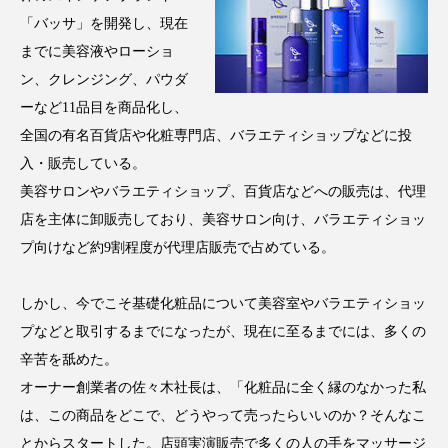
クローズアップ
ケーススタディ
「バッサ」を開発し、現在
コグニティブヘルス
コスト削減
までに美容液やローショ
ン、クレンジング、パウダ
コネクテッド・ビューティ
コミュニケーション
ーなど11品目を商品化し、
全国の有名百貨店や化粧専門店、バラエティショップなどに投
コルチゾール
サステナビリティ
入・販売している。
美容サロンやバラエティショップ、百貨店などへの販売は、代理
サステナブル美容
サプライチェーン
店を主体に卸販売しており、美容サロン向け、バラエティショッ
サプリ
サロンクレンジング
サロン戦略
プ向けなど約9割程度が代理店販売で占めている。
サロン経営
サロン連略
シャネル
しかし、今でこそ基礎化粧品について美容室やバラエティショッ
プなどと取引するまでになったが、現在に至るまでには、多くの
スカルプ クレンジング 頻度
スカルプケア
辛苦を舐めた。
スキンケア
スキンケア 習慣
オーナー創業者の佐々木社長は、「化粧品に全く縁のなかった私
は、この商品をどこで、どうやって売ったらいいのか？そんなこ
スキンケアルーティン
ストレス
スパ
とからスタートした。店頭実演販売で多くの人の手をマッサージ