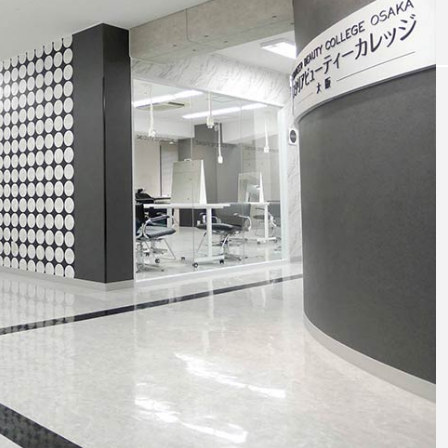
｜AI
GWI調査から読み解く2030年の都
青山メ
ら
市型スパ――身近なウェルネスの
玲 院
次世代モデル
見が切
療の新
2026.08.06
2026
FEATURED
注目の企画