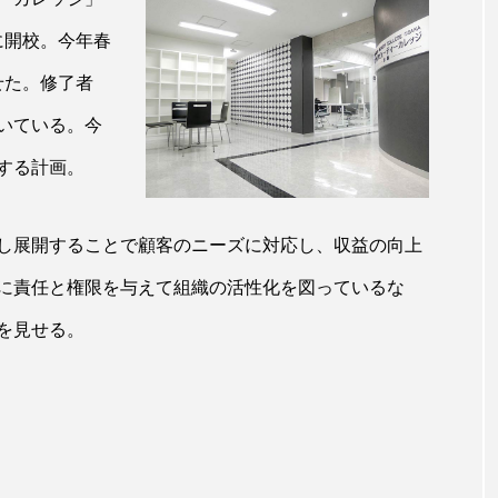
ー
加工顔
労働環境
国内市場
国際市場
に開校。今年春
せた。修了者
香り
孤独
巡らせるケア
巡りケア
差別化
いている。今
抗酸化
抗酸化ケア
断食
新商品
日中関係
する計画。
梅雨
棚卸資産
汗ケア
温活スキンケア
し展開することで顧客のニーズに対応し、収益の向上
物流問題
特殊メイク
猛暑
生物模倣
用
に責任と権限を与えて組織の活性化を図っているな
眠
睡眠 美容 金木犀
睡眠美容
秋
秋 冷え
を見せる。
対策
美容
美容テック
美容と政治
美容ビジ
美肌習慣
美脚習慣
老化
肌ケア
肌トラブ
律神経
花王
血行促進
過剰在庫
都市型美容