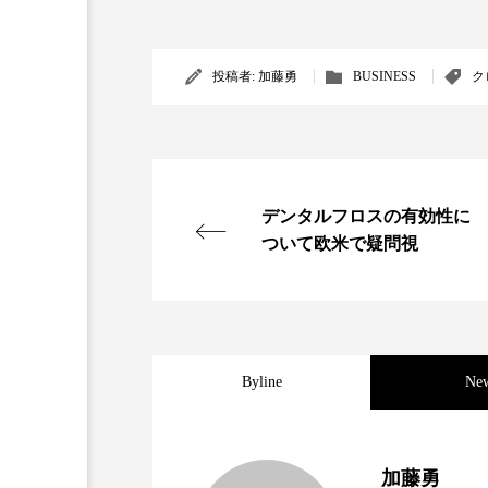
投稿者:
加藤勇
BUSINESS
ク
デンタルフロスの有効性に
ついて欧米で疑問視
Byline
Ne
2021.11.30
女性経営者連載１１・ミ
加藤勇