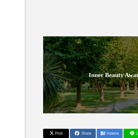
金木犀 スキンケア
金木犀
香りケア
香りの重ね使い
髪 静電気 冬 対策
髪のバ
Inner Beauty
Post
Share
Hatena
L