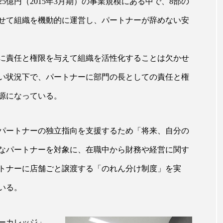
高25億円（2015年3月期）の事業規模にある中で、8部の
ハロウィン翌日 肌リセット
ヒアルロン酸
ビジネスモデ
せて組織を機動的に運営し、パートナーが辞めない安
フィトレチノール
プチ断食
ブルーオーシャン
ペアトリートメント
ヘッドスパ
ヘルスケア
ヘ
に責任と権限を与えて組織を活性化することは欠かせ
ア
ホルモン
マーケティング
マイクロスパ
い状況下で、パートナーに部門の長としての責任と権
源になっている。
メンズスキンケア
メンタルケア
メンタルヘルス
ェア
リサーチ
リナロール 効果
リラクゼーション
パートナーの独立指向を支援するため「将来、自分の
ローカル
ロンジェビティ
下半身美容
乾燥 
なパートナーを対象に、在職中から財務や経営に関す
トナーに店舗ごと譲渡する「のれん分け制度」を実
他者との再接続
企業・経済
価格改定
保湿
いる。
免疫 肌
冬 UVケア
冬 美容 習慣
冬 髪 ツヤ 出す 
冬の印象美
冬の準備
冬美容
冷え対策
ーカレッジ」