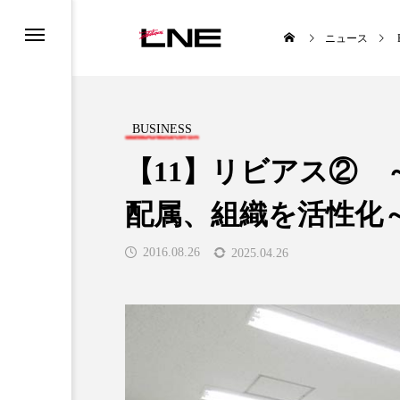
ニュース
BUSINESS
【11】リビアス②
配属、組織を活性化
UCTS
LIFESTYLE
2016.08.26
2025.04.26
