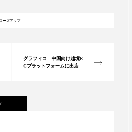
ローズアップ
グラフィコ 中国向け越境E
Cプラットフォームに出店
w
ック・ケミストリー（下） ～営業と技術が一体とな