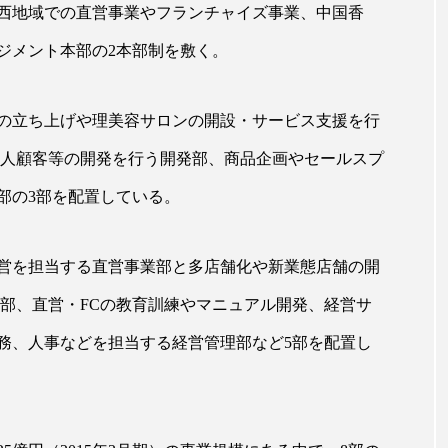
西地域での直営事業やフランチャイズ事業、中国香
ップ
ケーススタディ
コグニティブヘルス
コスト
ジメント本部の2本部制を敷く。
コミュニケーション
コルチゾール
サステナビリティ
サロンクレンジング
サロン戦略
サロン経営
の立ち上げや理美容サロンの開設・サービス支援を行
法人顧客等の開発を行う開発部、商品企画やセールスプ
スカルプケア
スキンケア
スキンケア 習慣
ス
部の3部を配置している。
マートウォッチ
スマートパッチ
スマートリング
セ
ソーシャルウェルネス
ソーシャルコマース
タン
営を担当する直営事業部と多店舗化や新業態店舗の開
業部、直営・FCの教育訓練やマニュアル開発、経営サ
ジタルデトックス
デトックス
ドライヤー 温度 髪 ダメー
務、人事などを担当する経営管理部など5部を配置し
ルーティン 金木犀
パーソナライズ
バーチャルメイク
ミメティクス
バイオミメティック
バクチオール