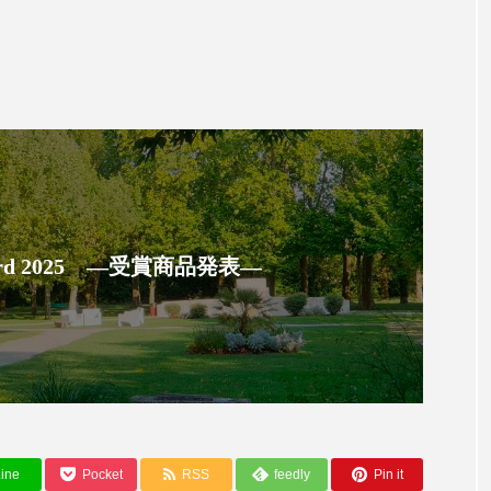
 香り 効果
需要予測
頭皮 保湿 ミスト おすすめ
香料
香水 レイヤリング
香水の持続
高市
リア機能 とは
 Award 2025 ―受賞商品発表―
ine
Pocket
RSS
feedly
Pin it