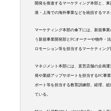
開発を推進するマーケティング本部と、東
クレンジング
クローズア
港・上海での海外事業などを統括するマネ
コネクテッド・ビューティ
サプライチェーン
サプリ
マーケティング本部の傘下には、新規事業
う新規事業開発部とFCオーナーや物件・
スカルプ クレンジング 頻度
ロモーション等を担当するマーケティング
ストレス
スパ
ス
セラミド保湿
セルフケア
マネジメント本部には、直営店舗の企画運
発や業績アップサポートを担当するFC事
ディープクレンジング
デ
ポート等を担当する教育訓練部、経理、総
ナイトプロテイン
ナイト
ている。
バイオハッキング
バイオ