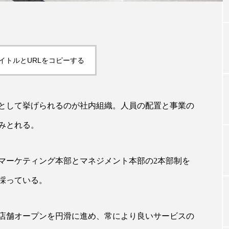
TAG LIST
イトルとURLをコピーする
タグ一覧
として挙げられるのが社内組織。人員の配置と事業の
ChatGPT
Gemini
Instagram
SaaS
SN
みとれる。
ジャーコスメ
アレルギー
アロマ
アンチエイジン
マーケティング本部とマネジメント本部の2本部制を
ューティー 冷え
インナービューティーアワード2025受賞商品
採っている。
ング
エイジングケア
エクソソーム
オーガニック
ング
カカイオイル
ガジェット
キーワード
店舗オープンを円滑に進め、常により良いサービスの