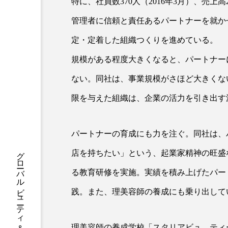
特に、社員数370人（2016年3月）、売上
ハロウィン後スキンケア
管理者に信頼と責任あるパートナーを就か
ファシア
ファスティング
定・定着した組織つくりを進めている。
プロンプト
ヘアケア
規模がある程度大きくなると、パートナー
ポジショニング
ボディケ
ない。同社は、事業規模がさほど大きくな
限を与えた組織は、企業の活力を引き出す
むくみ対策
むくみ改善
リカバリー
リカバリーウ
パートナーの育成にも力を注ぐ。同社は、
レチナール
レチノール
店を持ちたい」という、起業家精神の旺盛
る教育研修を実施。実績を積み上げたパー
乾燥対策
乾燥肌対策
践。また、理美容師の養成にも乗り出して
健康寿命
光老化
冬スキンケア
冬の乾燥肌
理美容師の養成学校「スタリアビュ―ティ