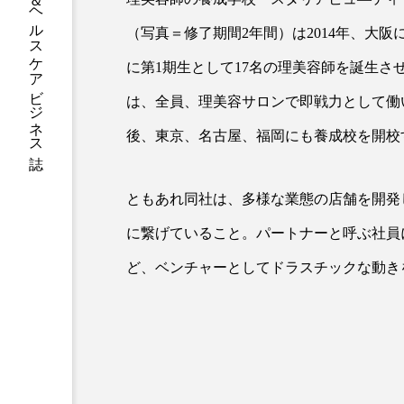
グローバルビューティ＆ヘルスケアビジネス誌
加工アプリ
加工フィルタ
（写真＝修了期間2年間）は2014年、大阪
に第1期生として17名の理美容師を誕生さ
外出控え
夜 スキンケア 
は、全員、理美容サロンで即戦力として働
技術経営
技術転用
後、東京、名古屋、福岡にも養成校を開校
時間制限食
東洋医学
ともあれ同社は、多様な業態の店舗を開発
為替相場
熱中症対策
に繋げていること。パートナーと呼ぶ社員
画像解析
発酵
睡
ど、ベンチャーとしてドラスチックな動き
素髪ケア やり方
紫外線
美容業界
美的感覚
肌荒れ防止
脳
自