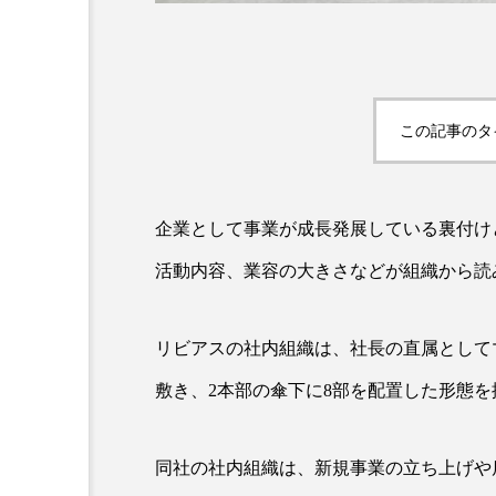
この記事のタ
企業として事業が成長発展している裏付け
AI
B2B
BeautyTech
活動内容、業容の大きさなどが組織から読
アスタキサンチン
アスレ
リビアスの社内組織は、社長の直属として
インタビュー
インナービ
敷き、2本部の傘下に8部を配置した形態を
ウェルネス
ウェルビーイ
カウンセラー
カウンセリ
同社の社内組織は、新規事業の立ち上げや