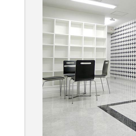
超が「ながら美容」を実
SNSの「加工顔」と美容医療
を有効に使いたい」が9
がもたらす可能性とこれか
2026.07.13
9