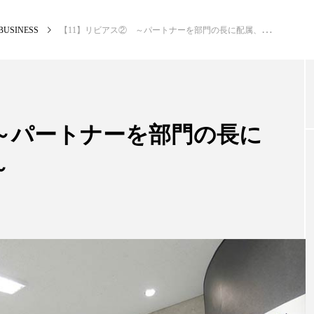
BUSINESS
【11】リビアス② ～パートナーを部門の長に配属、組織を活性化～
NEW POST
カテゴリー毎の最新記事
 ～パートナーを部門の長に
～
BUSINESS
PR