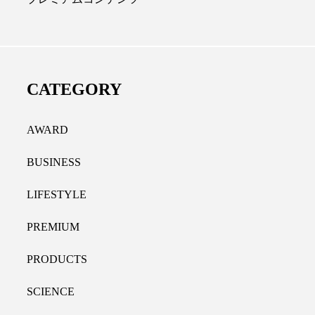
ディカルクリニック｜本郷
レチノール代替成分と
長：内科と循環器専門医の知
オールやレチナールなど
り拓く、再生医療と統合医
果と活用法
CATEGORY
たな価値
2026.07.30
.04.28
AWARD
BUSINESS
LIFESTYLE
PREMIUM
PRODUCTS
SCIENCE