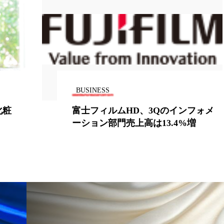
ー
加工顔
労働環境
国内市場
国際市場
香り
孤独
巡らせるケア
巡りケア
差別化
抗酸化
抗酸化ケア
断食
新商品
日中関係
梅雨
棚卸資産
汗ケア
温活スキンケア
BUSINESS
化粧
富士フィルムHD、3Qのインフォメ
物流問題
特殊メイク
猛暑
生物模倣
用
ーション部門売上高は13.4%増
眠
睡眠 美容 金木犀
睡眠美容
秋
秋 冷え
対策
美容
美容テック
美容と政治
美容ビジ
美肌習慣
美脚習慣
老化
肌ケア
肌トラブ
律神経
花王
血行促進
過剰在庫
都市型美容