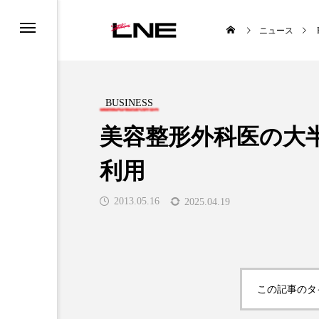
ニュース
BUSINESS
美容整形外科医の大
利用
S
LIFESTYLE
2013.05.16
2025.04.19

この記事のタ