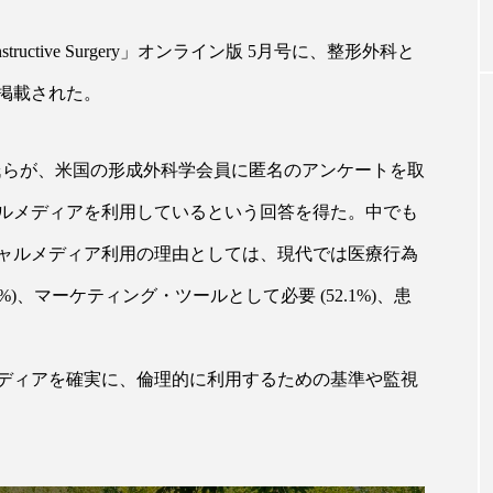
structive Surgery
」オンライン版
5
月号に、整形外科と
I
GWI調査から読み解く2030年の都
青山メディ
掲載された。
市型スパ――身近なウェルネスの
玲 院長：
次世代モデル
見が切り拓
療の新たな
2026.08.06
2026.04.28
氏らが、米国の形成外科学会員に匿名のアンケートを取
ルメディアを利用しているという回答を得た。中でも
ャルメディア利用の理由としては、現代では医療行為
%)
、マーケティング・ツールとして必要
(52.1%)
、患
FEATURED
。
注目の企画
ディアを確実に、倫理的に利用するための基準や監視