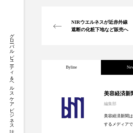
クレンジング
クローズア
コネクテッド・ビューティ
NIRウエルネスが近赤外線
遮断の化粧下地など販売へ
グローバルビューティ＆ヘルスケアビジネス誌
サプライチェーン
サプリ
スカルプ クレンジング 頻度
ストレス
スパ
ス
Byline
Ne
セラミド保湿
セルフケア
2026.08.04
パーフェクト社の「AI
ディープクレンジング
デ
美容経済新
編集部
ナイトプロテイン
ナイト
2026.07.28
花王、化粧品事業で棚卸
SaaSモデル
美容経済新聞は
バイオハッキング
バイオ
するメディアで
2026.07.20
【技術転用】ポーラの『
を防ぐDX戦略
ど、美容に関す