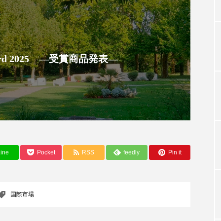
TAG LIST
 Award 2025 ―受賞商品発表―
タグ一覧
ChatGPT
Gemini
Instagram
SaaS
SN
ジャーコスメ
アレルギー
アロマ
アンチエイジン
ine
Pocket
RSS
feedly
Pin it
ューティー 冷え
インナービューティーアワード2025受賞商品
ング
エイジングケア
エクソソーム
オーガニック
国際市場
ング
カカイオイル
ガジェット
キーワード