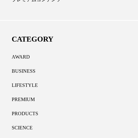
カルクリニック｜本郷
レチノール代替成分とは？
内科と循環器専門医の知
オールやレチナールなど4成
く、再生医療と統合医
果と活用法
CATEGORY
価値
2026.07.30
AWARD
BUSINESS
LIFESTYLE
PREMIUM
PRODUCTS
SCIENCE