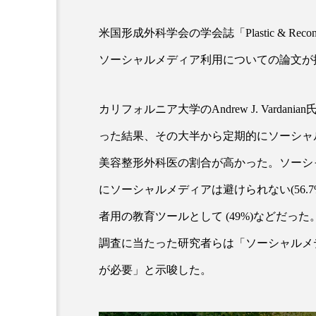
米国形成外科学会の学会誌「
Plastic & Recon
「ながら美容」を実
SNSの「加工顔」と美容医療｜A
ソーシャルメディア利用についての論文が
効に使いたい」が9
がもたらす可能性とこれから
2026.07.13
カリフォルニア大学の
Andrew J. Vardanian
った結果、その大半から定期的にソーシャ
美容整形外科医の割合が高かった。ソーシ
にソーシャルメディアは避けられない(
56.7
者用の教育ツールとして
(49%)
などだった
調査に当たった研究者らは「ソーシャルメ
が必要」と示唆した。