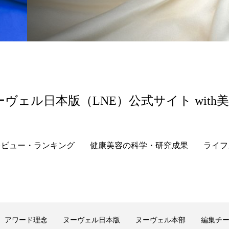
 香り 効果
需要予測
頭皮 保湿 ミスト おすすめ
香料
香水 レイヤリング
香水の持続
高市
リア機能 とは
ーヴェル日本版（LNE）公式サイト with
レビュー・ランキング
健康美容の科学・研究成果
ライフ
アワード理念
ヌーヴェル日本版
ヌーヴェル本部
編集チ