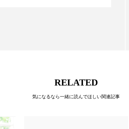
ハロウィン翌日 肌リセット
ヒアルロン酸
ビジネスモデ
情報収集、分析を行い、業界内外の最新情報を主に美
フィトレチノール
プチ断食
ブルーオーシャン
向けて発信しています。私たちは「キレイをふやす」
て信頼性の高い情報提供を通じて美容業界の発展に貢
ペアトリートメント
ヘッドスパ
ヘルスケア
ヘ
ています。
ア
ホルモン
マーケティング
マイクロスパ
メンズスキンケア
メンタルケア
メンタルヘルス
ェア
リサーチ
リナロール 効果
リラクゼーション
RELATED
ローカル
ロンジェビティ
下半身美容
乾燥 
気になるなら一緒に読んでほしい関連記事
他者との再接続
企業・経済
価格改定
保湿
免疫 肌
冬 UVケア
冬 美容 習慣
冬 髪 ツヤ 出す 
冬の印象美
冬の準備
冬美容
冷え対策