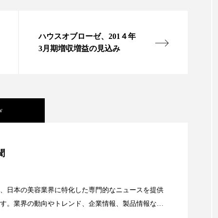
ップ
ケーススタディ
コグニティブヘルス
コスト
コミュニケーション
コルチゾール
サステナビリティ
ハウスオブローゼ、201４年
3月期増収増益の見込み
サロンクレンジング
サロン戦略
サロン経営
スカルプケア
スキンケア
スキンケア 習慣
ス
マートウォッチ
スマートパッチ
スマートリング
セ
w
ソーシャルウェルネス
ソーシャルコマース
タン
美容」事例｜「死の谷」克服と酷暑を商機に変えるB2B
ジタルデトックス
デトックス
ドライヤー 温度 髪 ダメー
聞
ルーティン 金木犀
パーソナライズ
バーチャルメイク
資産38%削減――AI需要予測で猛暑の欠品と過剰在庫
、日本の美容業界に特化した専門的なニュースを提供
ミメティクス
バイオミメティック
バクチオール
す。業界の動向やトレンド、企業情報、製品情報な
顔画像解析AI』が猛暑の建設現場に選ばれる理由
る幅広いテーマを取り上げています。 編集部では、美