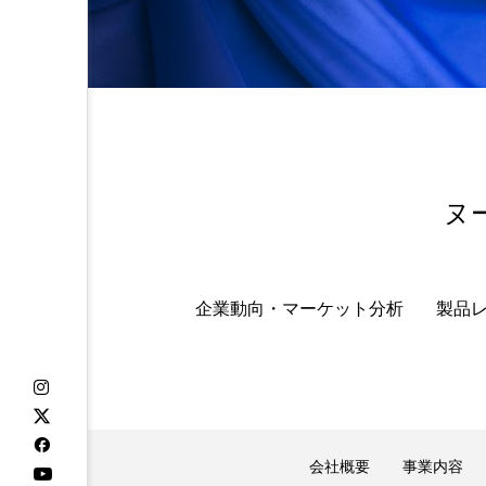
金木犀 スキンケア
金木犀
香りケア
香りの重ね使い
髪 静電気 冬 対策
髪のバ
ヌ
企業動向・マーケット分析
製品
会社概要
事業内容