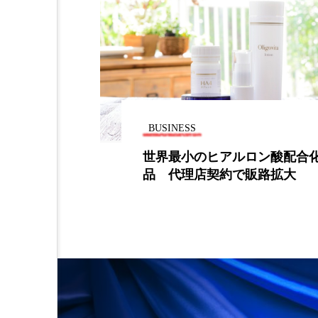
加工アプリ
加工フィルタ
外出控え
夜 スキンケア 
技術経営
技術転用
時間制限食
東洋医学
BUSINESS
ると思ってい
世界最小のヒアルロン酸配合
為替相場
熱中症対策
品 代理店契約で販路拡大
画像解析
発酵
睡
素髪ケア やり方
紫外線
美容業界
美的感覚
肌荒れ防止
脳
自