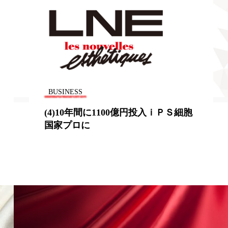
地政学リスク
廃棄ロス
成分
日焼け止め
温活女子
温活習慣
BUSINESS
(4)10年間に1100億円投入ｉＰＳ細胞
語辞典
男性美容
国家プロに
筋膜
精油
ネス
美容医療
ル
肌バリア
ウェルネス
酷暑