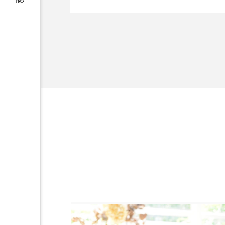
ハロウィン後スキンケア
容業界の取材や
ファシア
ファスティング
容業界関係者に
を企業理念とし
プロンプト
ヘアケア
献すべく努力し
ポジショニング
ボディケ
むくみ対策
むくみ改善
リカバリー
リカバリーウ
レチナール
レチノール
乾燥対策
乾燥肌対策
健康寿命
光老化
冬スキンケア
冬の乾燥肌