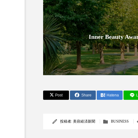
Inner Beauty
AI
B2B
BeautyTech
アスタキサンチン
アスレ
Post
Share
Hatena
L
インタビュー
インナービ
ウェルネス
ウェルビーイ
投稿者:
美容経済新聞
BUSINESS
カウンセラー
カウンセリ