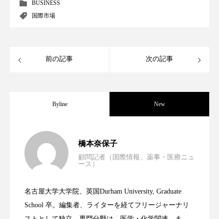
クローズアップ
ケーススタディ
BUSINESS
国際市場
コグニティブヘルス
コスト削減
コネクテッド・ビューティ
コミュニケーション
前の記事
次の記事
コルチゾール
サステナビリティ
サステナブル美容
サプライチェーン
Byline
New
サプリ
サロンクレンジング
サロン戦略
男性・家族歴・重症度でニキビ瘢痕有病
2023.06.30
サロン経営
サロン連略
シャネル
橋本奈保子
顧問記者（国際情報、薬事・医療ニュ
ース）
スカルプ クレンジング 頻度
スカルプケア
ニキビへの新技術Photopneumatic
2023.06.29
率に差異
スキンケア
スキンケア 習慣
名古屋大学大学院、英国Durham University, Graduate
時間制限食とカロリー制限食の減量効果
2023.06.28
Technology
School 卒。編集者、ライターを経てフリージャーナリ
スキンケアルーティン
ストレス
スパ
ストとして独立。専門分野は、医学・化学関連。ま