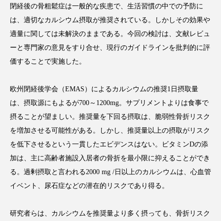
閉経後の骨粗鬆症は一般的な疾患で、生活習慣の中での予防に
は、適切なカルシウム摂取が推奨されている。しかしその効果や
適量に関しては未解決のままである。今回の検討は、文献レビュ
ーと専門家の意見をすり合せ、現行のガイドラインを批判的に評
FEATURED
注目の企画
価することで実施した。
欧州閉経後学会（EMAS）によるカルシウムの推奨1日摂取量
TAG LIST
は、摂取源にもよるが700～1200mg。サプリメントよりは食事で
タグ一覧
摂ることが望ましい。推奨量を下回る摂取は、脆弱性骨折リスク
を増加させる可能性がある。しかし、推奨量以上の摂取がリスク
AI
B2B
BeautyTech
ChatGPT
を低下させるという一貫したエビデンスはない。ビタミンDの添
加は、主に高齢者施設入居者の骨折を最小限に抑えることができ
Gemini
Instagram
SaaS
SNS
る。過剰摂取と言われる2000 mg /日以上のカルシウムは、心血管
TikTok
アスタキサンチン
イベント、尿石症などの潜在的リスクであり得る。
アスレジャーコスメ
アレルギー
アロマ
研究者らは、カルシウムを推奨量より多く摂っても、骨折リスク