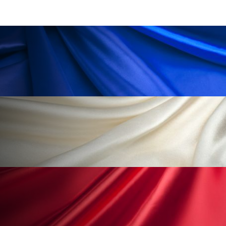
ペアトリートメント
ヘッドスパ
ヘルスケア
ヘルスビューティー
ポジショニング
ボディケア
ホルモン
マーケティング
マイクロスパ
マネジメント
むくみ対策
むくみ改善
メンズスキンケア
メンタルケア
メンタルヘルス
ライフスタイル
リカバリー
リカバリーウェア
リサーチ
リナロール 効果
リラクゼーション
リラックス効果
レチナール
レチノール