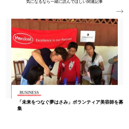
気になるなら一緒に読んでほしい関連記事
パーフェクト株式会社
バイオハッキング

バイオミメティクス
バイオミメティック
バクチオール
バリア機能
ハロウィ
ハロウィン後スキンケア
ハロウィン翌日 肌リセット
ヒアルロン酸
ビジネスモデル
ビタミンC誘導体
ファシア
ファスティング
フィトレチノール
BUSINESS
プチ断食
ブルーオーシャン
「未来をつなぐ夢はさみ」ボランティア美容師を募
集
フレグランス 冬
プロンプト
ヘアケア