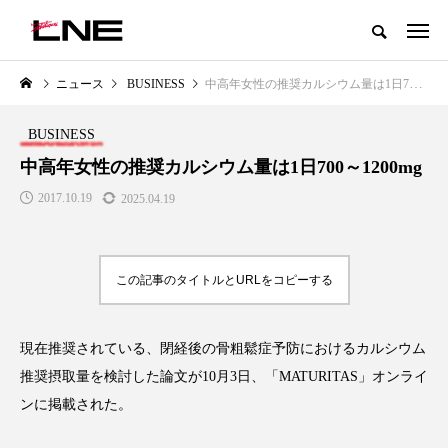
グローバルビューティ＆ヘルスケアビジネス誌
ニュース
BUSINESS
中高年女性の推奨カルシウム量は1日700～1200mg
NEW POST
カテゴリー毎の最新記事
BUSINESS
LIFESTYLE
BUSINESS
中高年女性の推奨カルシウム量は1日700～1200mg
2017.10.19
2025.04.19
この記事のタイトルとURLをコピーする
現在推奨されている、閉経後の骨粗鬆症予防におけるカルシウム
SNSの「加工顔」と美容医療｜AI
GWI調査から読み解く2030年の
」
がもたらす可能性とこれから
都市型スパ――身近なウェルネ
推奨摂取量を検討した論文が10月3日、「MATURITAS」オンライ
の次世代モデル
2026.07.13
ンに掲載された。
2026.08.06