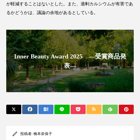
が軽減することはないとした。また、過剰カルシウムが有害であ
アンチエイジング
アンチソリチュード
るかどうかは、議論の余地があるとしている。
インタビュー
インナービューティー 冷え
インナービューティーアワード2025受賞商品
ウェアラブルデバイス
ウェルネス
Inner Beauty Award 2025 ―受賞商品発
表―
ウェルビーイング
エイジングケア
エクソソーム
オーガニック
オゾン
カウンセラー
カウンセリング
カカイオイル
ガジェット
キーワード
クルエルティフリー
クレンジング
投稿者:
橋本奈保子