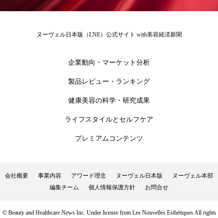
ローカル
ロンジェビティ
下半身美容
ヌーヴェル日本版（LNE）公式サイト with美容経済新聞
乾燥 対策 冬 スキンケア
乾燥対策
企業動向・マーケット分析
乾燥肌対策
他者との再接続
企業・経済
製品レビュー・ランキング
価格改定
保湿
保湿と香り
保湿成分
健康美容の科学・研究成果
健康寿命
光老化
免疫 肌
ライフスタイルとセルフケア
冬 UVケア
冬 美容 習慣
プレミアムコンテンツ
冬 髪 ツヤ 出す 方法
冬 髪 乾燥 改善 方法
会社概要
事業内容
アワード理念
ヌーヴェル日本版
ヌーヴェル本部
冬スキンケア
冬の乾燥肌
冬の印象美
編集チーム
個人情報保護方針
お問合せ
冬の準備
冬美容
冷え対策
© Beauty and Healthcare News Inc. Under license from Les Nouvelles Esthétiques All rights