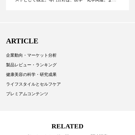
た、同分野を中心に翻訳、ウェブコンテンツ・ディレ
スマートウォッチ
スマートパッチ
に差なし
クターとしても活躍中。 本誌では主に、米国欧州を中
スマートリング
セーフプレイス
セラミド
心に先端美容医療、化学、米FDAなどの情報を担当。
セラミド保湿
セルフケア
ARTICLE
ソーシャルウェルネス
ソーシャルコマース
企業動向・マーケット分析
製品レビュー・ランキング
タンパク質
ディープクレンジング
健康美容の科学・研究成果
デジタルデトックス
デトックス
ライフスタイルとセルフケア
プレミアムコンテンツ
ドライヤー 温度 髪 ダメージ
ナイアシンアミド
ナイトプロテイン
ナイトルーティン 金木犀
RELATED
パーソナライズ
バーチャルメイク