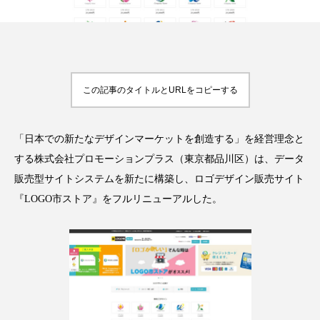
FEATURED
注目の企画
この記事のタイトルとURLをコピーする
「日本での新たなデザインマーケットを創造する」を経営理念と
TAG LIST
タグ一覧
する株式会社プロモーションプラス（東京都品川区）は、データ
販売型サイトシステムを新たに構築し、ロゴデザイン販売サイト
AI
B2B
BeautyTech
ChatGPT
『LOGO市ストア』をフルリニューアルした。
Gemini
Instagram
SaaS
SNS
TikTok
アスタキサンチン
アスレジャーコスメ
アレルギー
アロマ