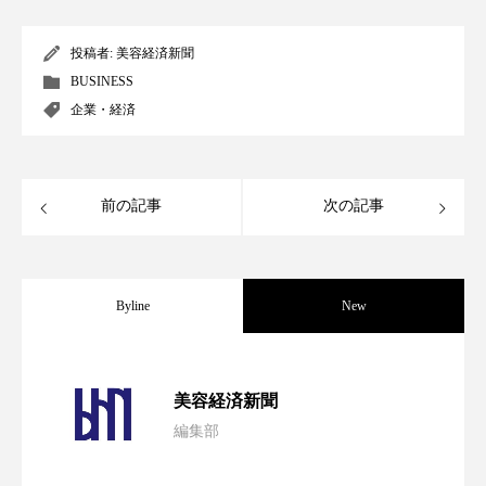
スマートウォッチ
スマートパッチ
投稿者:
美容経済新聞
BUSINESS
スマートリング
セーフプレイス
セラミド
企業・経済
セラミド保湿
セルフケア
ソーシャルウェルネス
ソーシャルコマース
前の記事
次の記事
タンパク質
ディープクレンジング
デジタルデトックス
デトックス
Byline
New
ドライヤー 温度 髪 ダメージ
ナイアシンアミド
パーフェクト社の「AI美容」事例｜「死
2026.08.04
美容経済新聞
ナイトプロテイン
ナイトルーティン 金木犀
編集部
花王、化粧品事業で棚卸資産38%削減
2026.07.28
の谷」克服と酷暑を商機に変えるB2B
パーソナライズ
バーチャルメイク