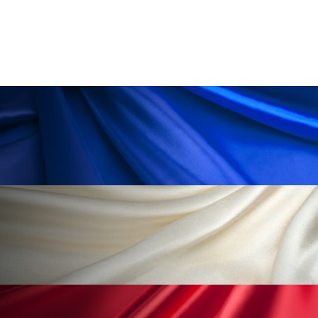
ローカル
ロンジェビティ
下半身美容
乾燥 対策 冬 スキンケア
乾燥対策
乾燥肌対策
他者との再接続
企業・経済
価格改定
保湿
保湿と香り
保湿成分
健康寿命
光老化
免疫 肌
冬 UVケア
冬 美容 習慣
冬 髪 ツヤ 出す 方法
冬 髪 乾燥 改善 方法
冬スキンケア
冬の乾燥肌
冬の印象美
冬の準備
冬美容
冷え対策