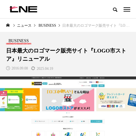
グローバルビューティ＆ヘルスケアビジネス誌
ニュース
BUSINESS
日本最大のロゴマーク販売サイト『LOGO市ストア』リニューアル
NEW POST
カテゴリー毎の最新記事
BUSINESS
LIFESTYLE
BUSINESS
日本最大のロゴマーク販売サイト『LOGO市スト
ア』リニューアル
2016.09.08
2025.04.19
SNSの「加工顔」と美容医療｜AI
GWI調査から読み解く2030年の
」
がもたらす可能性とこれから
都市型スパ――身近なウェルネ
の次世代モデル
2026.07.13
2026.08.06