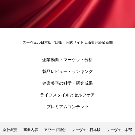
冷え性改善
加工アプリ
加工フィルター
加工顔
労働環境
国内市場
国際市場
地政学リスク
外出控え
夜 スキンケア 香り
ヌーヴェル日本版（LNE）公式サイト with美容経済新聞
孤独
巡らせるケア
巡りケア
差別化
企業動向・マーケット分析
廃棄ロス
成分
技術経営
技術転用
製品レビュー・ランキング
抗酸化
抗酸化ケア
断食
新商品
健康美容の科学・研究成果
日中関係
日焼け止め
時間制限食
ライフスタイルとセルフケア
東洋医学
梅雨
棚卸資産
汗ケア
プレミアムコンテンツ
温活スキンケア
温活女子
温活習慣
会社概要
事業内容
アワード理念
ヌーヴェル日本版
ヌーヴェル本部