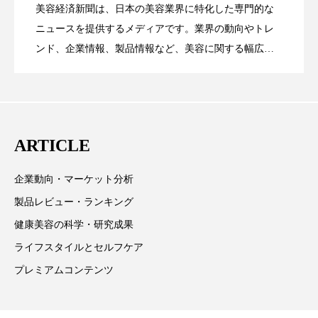
美容経済新聞は、日本の美容業界に特化した専門的な
パーフェクト株式会社
バイオハッキング
【技術転用】ポーラの『顔画像解析AI』
2026.07.20
――AI需要予測で猛暑の欠品と過剰在庫
ニュースを提供するメディアです。業界の動向やトレ
SaaSモデル
バイオミメティクス
バイオミメティック
ンド、企業情報、製品情報など、美容に関する幅広い
テーマを取り上げています。 編集部では、美容業界の
が猛暑の建設現場に選ばれる理由
を防ぐDX戦略
バクチオール
バリア機能
ハロウィ
取材や情報収集、分析を行い、業界内外の最新情報を
主に美容業界関係者に向けて発信しています。私たち
ハロウィン後スキンケア
は「キレイをふやす」を企業理念として信頼性の高い
ARTICLE
情報提供を通じて美容業界の発展に貢献すべく努力し
ハロウィン翌日 肌リセット
ヒアルロン酸
ています。
企業動向・マーケット分析
ビジネスモデル
ビタミンC誘導体
ファシア
製品レビュー・ランキング
ファスティング
フィトレチノール
健康美容の科学・研究成果
ライフスタイルとセルフケア
プチ断食
ブルーオーシャン
プレミアムコンテンツ
フレグランス 冬
プロンプト
ヘアケア