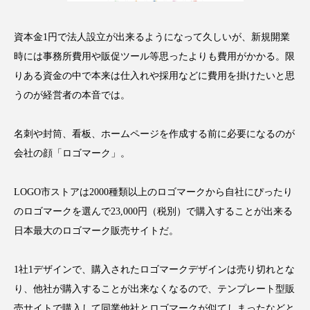
アンチエイジング
アンチソリチュード
資本金1円で法人設立が出来るようになって久しいが、新規開業
インタビュー
インナービューティー 冷え
時には事務所費用や販促ツール等思ったよりも費用がかかる。限
りある資金の中で本来は仕入れや採用などに費用を掛けたいと思
インナービューティーアワード2025受賞商品
うのが経営者の本音では。
ウェアラブルデバイス
ウェルネス
名刺や封筒、看板、ホームページを作成する前に必要になるのが
ウェルビーイング
エイジングケア
会社の顔「ロゴマーク」。
エクソソーム
オーガニック
オゾン
LOGO市ストアは2000種類以上のロゴマークから自社にぴったり
カウンセラー
カウンセリング
のロゴマークを選んで23,000円（税別）で購入することが出来る
日本最大のロゴマーク販売サイトだ。
カカイオイル
ガジェット
キーワード
1社1デザインで、購入されたロゴマークデザインは売り切れとな
クルエルティフリー
クレンジング
り、他社が購入することが出来なくなるので、テンプレート型販
売サイトで購入して同業他社とロゴマークが似てしまったなどと