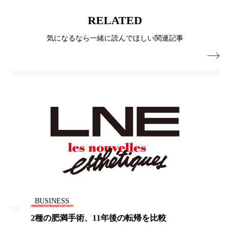
ペアトリートメント
ヘッドスパ
RELATED
ヘルスケア
ヘルスビューティー
気になるなら一緒に読んでほしい関連記事
ポジショニング
ボディケア
ホルモン

マーケティング
マイクロスパ
マネジメント
むくみ対策
むくみ改善
メンズスキンケア
メンタルケア
メンタルヘルス
ライフスタイル
リカバリー
リカバリーウェア
リサーチ
リナロール 効果
リラクゼーション
BUSINESS
2種の肥満手術、11年後の転帰を比較
リラックス効果
レチナール
レチノール