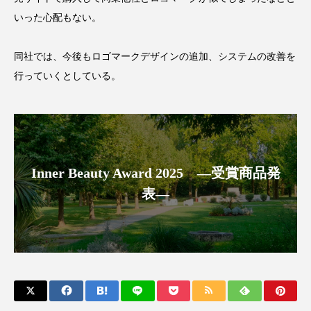
クローズアップ
ケーススタディ
いった心配もない。
コグニティブヘルス
コスト削減
同社では、今後もロゴマークデザインの追加、システムの改善を
コネクテッド・ビューティ
コミュニケーション
行っていくとしている。
コルチゾール
サステナビリティ
サステナブル美容
サプライチェーン
サプリ
サロンクレンジング
サロン戦略
Inner Beauty Award 2025 ―受賞商品発
表―
サロン経営
サロン連略
シャネル
スカルプ クレンジング 頻度
スカルプケア
スキンケア
スキンケア 習慣
スキンケアルーティン
ストレス
スパ