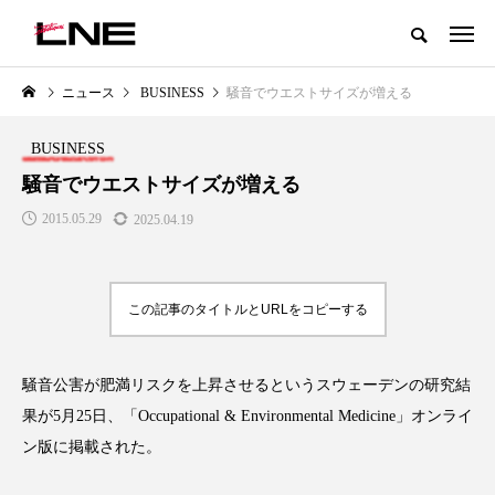
グローバルビューティ＆ヘルスケアビジネス誌
ニュース
BUSINESS
騒音でウエストサイズが増える
NEW POST
カテゴリー毎の最新記事
BUSINESS
LIFESTYLE
BUSINESS
騒音でウエストサイズが増える
2015.05.29
2025.04.19
この記事のタイトルとURLをコピーする
騒音公害が肥満リスクを上昇させるというスウェーデンの研究結
SNSの「加工顔」と美容医療｜AI
GWI調査から読み解く2030年の
」
がもたらす可能性とこれから
都市型スパ――身近なウェルネ
果が5月25日、「Occupational & Environmental Medicine」オンライ
の次世代モデル
2026.07.13
ン版に掲載された。
2026.08.06