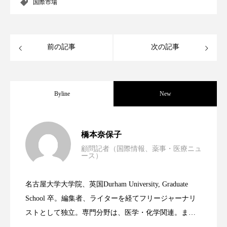
クローズアップ
ケーススタディ
国際市場
コグニティブヘルス
コスト削減
前の記事
次の記事
コネクテッド・ビューティ
コミュニケーション
コルチゾール
サステナビリティ
Byline
New
サステナブル美容
サプライチェーン
サプリ
サロンクレンジング
サロン戦略
男性・家族歴・重症度でニキビ瘢痕有病
2023.06.30
橋本奈保子
サロン経営
サロン連略
シャネル
顧問記者（国際情報、薬事・医療ニュ
ース）
ニキビへの新技術Photopneumatic
2023.06.29
率に差異
スカルプ クレンジング 頻度
スカルプケア
名古屋大学大学院、英国Durham University, Graduate
スキンケア
スキンケア 習慣
時間制限食とカロリー制限食の減量効果
2023.06.28
Technology
School 卒。編集者、ライターを経てフリージャーナリ
ストとして独立。専門分野は、医学・化学関連。ま
スキンケアルーティン
ストレス
スパ
た、同分野を中心に翻訳、ウェブコンテンツ・ディレ