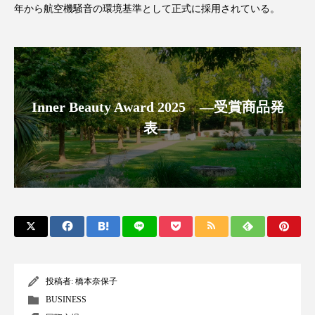
年から航空機騒音の環境基準として正式に採用されている。
アンチエイジング
アンチソリチュード
インタビュー
インナービューティー 冷え
インナービューティーアワード2025受賞商品
Inner Beauty Award 2025 ―受賞商品発
ウェアラブルデバイス
ウェルネス
表―
ウェルビーイング
エイジングケア
エクソソーム
オーガニック
オゾン
カウンセラー
カウンセリング
カカイオイル
ガジェット
キーワード
投稿者:
橋本奈保子
クルエルティフリー
クレンジング
BUSINESS