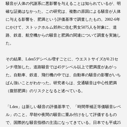
騒音が人体の代謝系に悪影響を与えることは知られているが、明
確な証拠はなかった。この研究は、複数の原因による騒音が人体
に与える影響を、肥満という評価基準で調査したもの。2002-6年
にかけて、ストックホルム郊外に住む男女5075人を対象に、道
FEATURED
注目の企画
路、鉄道、航空機からの騒音と肥満の関連について調査を実施し
た。
TAG LIST
その結果、Lden5デシベル増すごとに、ウエストサイズが0.21セ
タグ一覧
ンチ増加した。道路騒音では45デシベル以上で肥満度があがっ
た。自動車、鉄道、飛行機の中では、自動車の騒音の影響がいち
AI
B2B
BeautyTech
ChatGPT
ばん強いことがわかった。研究者らは、交通騒音は中心性肥満
（腹部肥満）のリスクとなると述べている。
Gemini
Instagram
SaaS
SNS
TikTok
アスタキサンチン
「Lden」は新しい騒音の評価基準で、「時間帯補正等価騒音レベ
ル」のこと。早朝や夜間の騒音に重み付けをして評価するもの
アスレジャーコスメ
アレルギー
アロマ
で、国際的な騒音指標の主流になってきている。日本でも平成25