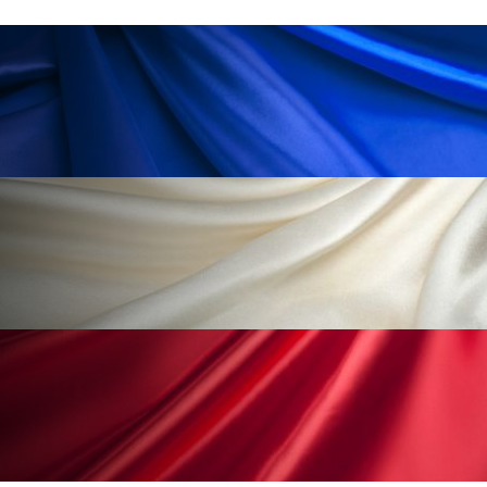
ペアトリートメント
ヘッドスパ
ヘルスケア
ヘルスビューティー
ポジショニング
ボディケア
ホルモン
マーケティング
マイクロスパ
マネジメント
むくみ対策
むくみ改善
メンズスキンケア
メンタルケア
メンタルヘルス
ライフスタイル
リカバリー
リカバリーウェア
リサーチ
リナロール 効果
リラクゼーション
リラックス効果
レチナール
レチノール