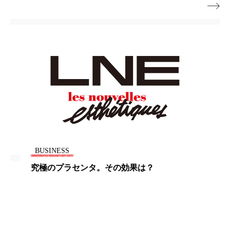

パーフェクト株式会社
バイオハッキング
バイオミメティクス
バイオミメティック
バクチオール
バリア機能
ハロウィ
ハロウィン後スキンケア
ハロウィン翌日 肌リセット
ヒアルロン酸
ビジネスモデル
ビタミンC誘導体
ファシア
BUSINESS
ファスティング
フィトレチノール
究極のプラセンタ。その効果は？
プチ断食
ブルーオーシャン
フレグランス 冬
プロンプト
ヘアケア