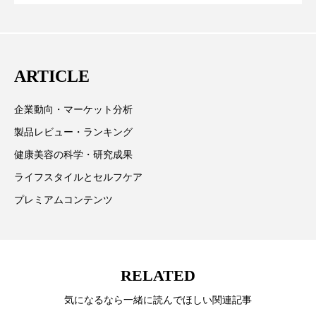
に差なし
クターとしても活躍中。 本誌では主に、米国欧州を中
スマートウォッチ
スマートパッチ
心に先端美容医療、化学、米FDAなどの情報を担当。
スマートリング
セーフプレイス
セラミド
ARTICLE
セラミド保湿
セルフケア
企業動向・マーケット分析
ソーシャルウェルネス
ソーシャルコマース
製品レビュー・ランキング
健康美容の科学・研究成果
タンパク質
ディープクレンジング
ライフスタイルとセルフケア
デジタルデトックス
デトックス
プレミアムコンテンツ
ドライヤー 温度 髪 ダメージ
ナイアシンアミド
ナイトプロテイン
ナイトルーティン 金木犀
RELATED
パーソナライズ
バーチャルメイク
気になるなら一緒に読んでほしい関連記事