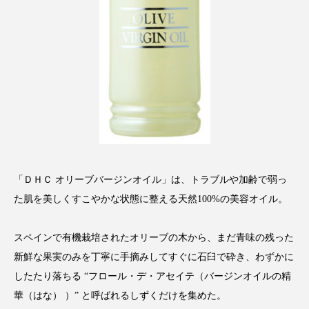
スマートウォッチ
スマートパッチ
スマートリング
セーフプレイス
セラミド
セラミド保湿
セルフケア
ソーシャルウェルネス
ソーシャルコマース
タンパク質
ディープクレンジング
「ＤＨＣ オリーブバージンオイル」は、トラブルや加齢で弱っ
デジタルデトックス
デトックス
た肌を美しくすこやかな状態に整える天然100%の美容オイル。
ドライヤー 温度 髪 ダメージ
ナイアシンアミド
スペインで有機栽培されたオリーブの木から、まだ青味の残った
ナイトプロテイン
ナイトルーティン 金木犀
新鮮な果実のみを丁寧に手摘みしてすぐに石臼で砕き、わずかに
したたり落ちる “フロール・デ・アセイテ（バージンオイルの精
パーソナライズ
バーチャルメイク
華（はな） ）” と呼ばれるしずくだけを集めた。