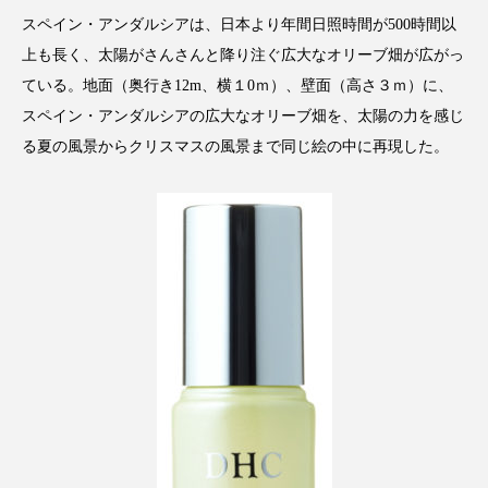
クローズアップ
ケーススタディ
スペイン・アンダルシアは、日本より年間日照時間が500時間以
コグニティブヘルス
コスト削減
上も長く、太陽がさんさんと降り注ぐ広大なオリーブ畑が広がっ
ている。地面（奥行き12m、横１0ｍ）、壁面（高さ３ｍ）に、
コネクテッド・ビューティ
コミュニケーション
スペイン・アンダルシアの広大なオリーブ畑を、太陽の力を感じ
る夏の風景からクリスマスの風景まで同じ絵の中に再現した。
コルチゾール
サステナビリティ
サステナブル美容
サプライチェーン
サプリ
サロンクレンジング
サロン戦略
サロン経営
サロン連略
シャネル
スカルプ クレンジング 頻度
スカルプケア
スキンケア
スキンケア 習慣
スキンケアルーティン
ストレス
スパ