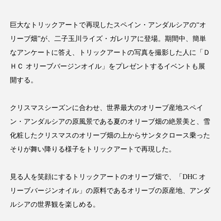
アンチエイジング
アンチソリチュード
巨大なトリックアートで再現したスペイン・アンダルシアの“オ
インタビュー
インナービューティー 冷え
リーブ畑”が、二子玉川ライズ・ガレリアに登場。期間中、簡単
なアンケートに答え、トリックアートの写真を撮影した人に「Ｄ
インナービューティーアワード2025受賞商品
ＨＣ オリーブバージンオイル」をプレゼントするイベントも展
ウェアラブルデバイス
ウェルネス
開する。
ウェルビーイング
エイジングケア
クリスマスシーズンに合わせ、世界最大のオリーブ産地スペイ
ン・アンダルシアの原風景である夏のオリーブ畑の絶景美と、雪
エクソソーム
オーガニック
オゾン
化粧したクリスマスのオリーブ畑の上からサンタクロース乗った
そりが舞い降りる様子をトリックアートで再現した。
カウンセラー
カウンセリング
カカイオイル
ガジェット
キーワード
見る人を笑顔にするトリックアートのオリーブ畑で、「DHC オ
リーブバージンオイル」の原料であるオリーブの原産地、アンダ
クルエルティフリー
クレンジング
ルシアの世界観を楽しめる。