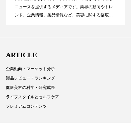
【技術転用】ポーラの『顔画像解析AI』
2026.07.20
――AI需要予測で猛暑の欠品と過剰在庫
ニュースを提供するメディアです。業界の動向やトレ
SaaSモデル
ローカル
ロンジェビティ
下半身美容
ンド、企業情報、製品情報など、美容に関する幅広い
テーマを取り上げています。 編集部では、美容業界の
乾燥 対策 冬 スキンケア
乾燥対策
が猛暑の建設現場に選ばれる理由
を防ぐDX戦略
取材や情報収集、分析を行い、業界内外の最新情報を
乾燥肌対策
他者との再接続
企業・経済
主に美容業界関係者に向けて発信しています。私たち
は「キレイをふやす」を企業理念として信頼性の高い
価格改定
保湿
保湿と香り
保湿成分
ARTICLE
情報提供を通じて美容業界の発展に貢献すべく努力し
ています。
健康寿命
光老化
免疫 肌
企業動向・マーケット分析
製品レビュー・ランキング
冬 UVケア
冬 美容 習慣
健康美容の科学・研究成果
冬 髪 ツヤ 出す 方法
冬 髪 乾燥 改善 方法
ライフスタイルとセルフケア
プレミアムコンテンツ
冬スキンケア
冬の乾燥肌
冬の印象美
冬の準備
冬美容
冷え対策