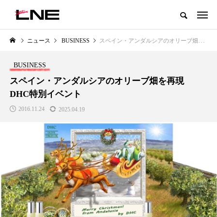
グローバルビューティ＆ヘルスケアビジネス誌
ニュース
BUSINESS
スペイン・アンダルシアのオリーブ畑を再現 DHC特別イベント
NEW POST
カテゴリー毎の最新記事
BUSINESS
LIFESTYLE
BUSINESS
スペイン・アンダルシアのオリーブ畑を再現
DHC特別イベント
2016.11.24
2025.04.19
SNSの「加工顔」と美容医療｜AI
GWI調査から読み解く2030年の
」
がもたらす可能性とこれから
都市型スパ――身近なウェルネ
の次世代モデル
2026.07.13
2026.08.06