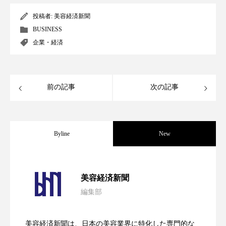
ペアトリートメント
ヘッドスパ
投稿者:
美容経済新聞
ヘルスケア
ヘルスビューティー
BUSINESS
企業・経済
ポジショニング
ボディケア
ホルモン
マーケティング
マイクロスパ
前の記事
次の記事
マネジメント
むくみ対策
むくみ改善
メンズスキンケア
メンタルケア
Byline
New
メンタルヘルス
ライフスタイル
パーフェクト社の「AI美容」事例｜「死
2026.08.04
リカバリー
リカバリーウェア
リサーチ
美容経済新聞
編集部
リナロール 効果
リラクゼーション
花王、化粧品事業で棚卸資産38%削減
2026.07.28
の谷」克服と酷暑を商機に変えるB2B
リラックス効果
レチナール
レチノール
美容経済新聞は、日本の美容業界に特化した専門的な