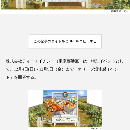
FEATURED
注目の企画
この記事のタイトルとURLをコピーする
TAG LIST
株式会社ディーエイチシー（東京都港区）は、特別イベントとし
タグ一覧
て、12月4日(日)～12月9日（金）まで「オリーブ畑体感イベン
ト」を開催する。
AI
B2B
BeautyTech
ChatGPT
Gemini
Instagram
SaaS
SNS
TikTok
アスタキサンチン
アスレジャーコスメ
アレルギー
アロマ