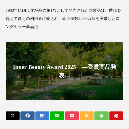
パーフェクト株式会社
バイオハッキング
1980年にDHC化粧品の第1号として発売された同製品は、世代を
超えて多くの利用者に愛され、売上個数3,800万個を突破したロ
バイオミメティクス
バイオミメティック
ングセラー商品だ。
バクチオール
バリア機能
ハロウィ
ハロウィン後スキンケア
ハロウィン翌日 肌リセット
ヒアルロン酸
Inner Beauty Award 2025 ―受賞商品発
ビジネスモデル
ビタミンC誘導体
ファシア
表―
ファスティング
フィトレチノール
プチ断食
ブルーオーシャン
フレグランス 冬
プロンプト
ヘアケア