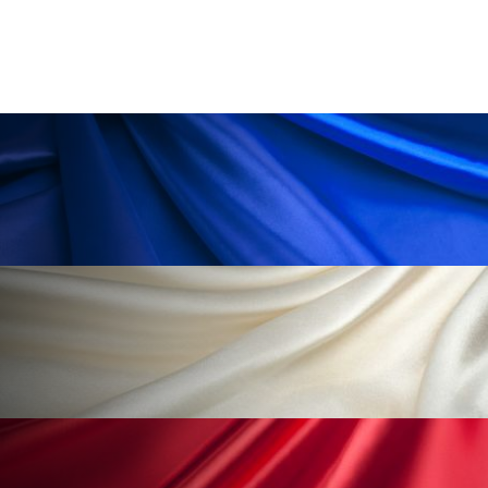
為替相場
熱中症対策
物流問題
特殊メイク
猛暑
生物模倣
用語辞典
男性美容
画像解析
発酵
睡眠
睡眠 美容 金木犀
睡眠美容
秋
秋 冷え
筋膜
精油
素髪ケア やり方
紫外線対策
美容
美容テック
美容と政治
美容ビジネス
美容医療
美容業界
美的感覚
美肌習慣
美脚習慣
老化
肌ケア
肌トラブル
肌バリア
肌荒れ防止
脳
自律神経