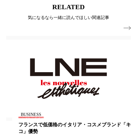
冷え性改善
加工アプリ
加工フィルター
RELATED
気になるなら一緒に読んでほしい関連記事
加工顔
労働環境
国内市場
国際市場

地政学リスク
外出控え
夜 スキンケア 香り
孤独
巡らせるケア
巡りケア
差別化
廃棄ロス
成分
技術経営
技術転用
抗酸化
抗酸化ケア
断食
新商品
日中関係
日焼け止め
時間制限食
東洋医学
梅雨
棚卸資産
汗ケア
BUSINESS
温活スキンケア
温活女子
温活習慣
フランスで低価格のイタリア・コスメブランド「キ
コ」優勢