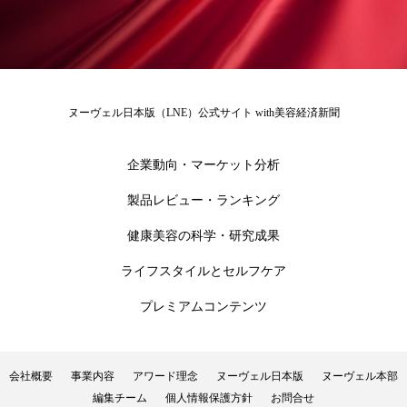
花王
血行促進
過剰在庫
都市型美容ウェルネス
酷暑
ヌーヴェル日本版（LNE）公式サイト with美容経済新聞
金木犀 スキンケア
金木犀 香り 効果
需要予測
頭皮 保湿 ミスト おすすめ
香り
企業動向・マーケット分析
製品レビュー・ランキング
香り メンタルケア
香りケア
健康美容の科学・研究成果
香りの重ね使い
香料
香水 レイヤリング
ライフスタイルとセルフケア
香水の持続
高市政権
高齢社会
プレミアムコンテンツ
髪 静電気 冬 対策
髪のバリア機能 とは
会社概要
事業内容
アワード理念
ヌーヴェル日本版
ヌーヴェル本部
編集チーム
個人情報保護方針
お問合せ