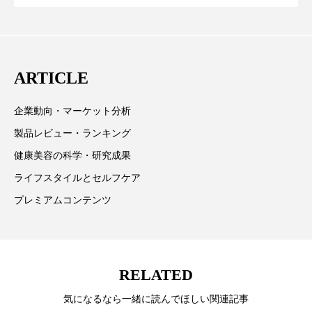
ペアトリートメント
ヘッドスパ
テーマを取り上げています。 編集部では、美容業界の
が猛暑の建設現場に選ばれる理由
を防ぐDX戦略
取材や情報収集、分析を行い、業界内外の最新情報を
ヘルスケア
ヘルスビューティー
主に美容業界関係者に向けて発信しています。私たち
は「キレイをふやす」を企業理念として信頼性の高い
ポジショニング
ボディケア
ホルモン
ARTICLE
情報提供を通じて美容業界の発展に貢献すべく努力し
ています。
マーケティング
マイクロスパ
企業動向・マーケット分析
製品レビュー・ランキング
マネジメント
むくみ対策
むくみ改善
健康美容の科学・研究成果
メンズスキンケア
メンタルケア
ライフスタイルとセルフケア
プレミアムコンテンツ
メンタルヘルス
ライフスタイル
リカバリー
リカバリーウェア
リサーチ
リナロール 効果
リラクゼーション
RELATED
気になるなら一緒に読んでほしい関連記事
リラックス効果
レチナール
レチノール