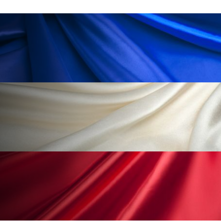
冷え性改善
加工アプリ
加工フィルター
加工顔
労働環境
国内市場
国際市場
地政学リスク
外出控え
夜 スキンケア 香り
孤独
巡らせるケア
巡りケア
差別化
廃棄ロス
成分
技術経営
技術転用
抗酸化
抗酸化ケア
断食
新商品
日中関係
日焼け止め
時間制限食
東洋医学
梅雨
棚卸資産
汗ケア
温活スキンケア
温活女子
温活習慣