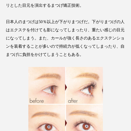
アンチエイジング
アンチソリチュード
リとした目元を演出するまつげ矯正技術。
インタビュー
インナービューティー 冷え
日本人のまつげは50％以上が下がりまつげだ。下がりまつげの人
はエクステを付けても影になってしまったり、重たい感じの目元
インナービューティーアワード2025受賞商品
になってしまう。また、カールが強く長さのあるエクステンショ
ンを装着することが多いので持続力が低くなってしまったり、自
ウェアラブルデバイス
ウェルネス
まつげに負担をかけてしまうこともある。
ウェルビーイング
エイジングケア
エクソソーム
オーガニック
オゾン
カウンセラー
カウンセリング
カカイオイル
ガジェット
キーワード
クルエルティフリー
クレンジング