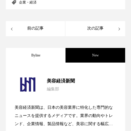
企業・経済
パーフェクト株式会社
バイオハッキング
バイオミメティクス
バイオミメティック
前の記事
次の記事
バクチオール
バリア機能
ハロウィ
ハロウィン後スキンケア
Byline
New
ハロウィン翌日 肌リセット
ヒアルロン酸
パーフェクト社の「AI美容」事例｜「死
2026.08.04
ビジネスモデル
ビタミンC誘導体
ファシア
美容経済新聞
編集部
ファスティング
フィトレチノール
花王、化粧品事業で棚卸資産38%削減
2026.07.28
の谷」克服と酷暑を商機に変えるB2B
プチ断食
ブルーオーシャン
美容経済新聞は、日本の美容業界に特化した専門的な
【技術転用】ポーラの『顔画像解析AI』
2026.07.20
――AI需要予測で猛暑の欠品と過剰在庫
ニュースを提供するメディアです。業界の動向やトレ
SaaSモデル
フレグランス 冬
プロンプト
ヘアケア
ンド、企業情報、製品情報など、美容に関する幅広い