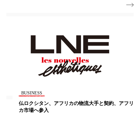

ローカル
ロンジェビティ
下半身美容
乾燥 対策 冬 スキンケア
乾燥対策
乾燥肌対策
他者との再接続
企業・経済
価格改定
保湿
保湿と香り
保湿成分
健康寿命
光老化
免疫 肌
冬 UVケア
冬 美容 習慣
BUSINESS
冬 髪 ツヤ 出す 方法
冬 髪 乾燥 改善 方法
仏ロクシタン、アフリカの物流大手と契約、アフリ
カ市場へ参入
冬スキンケア
冬の乾燥肌
冬の印象美
冬の準備
冬美容
冷え対策