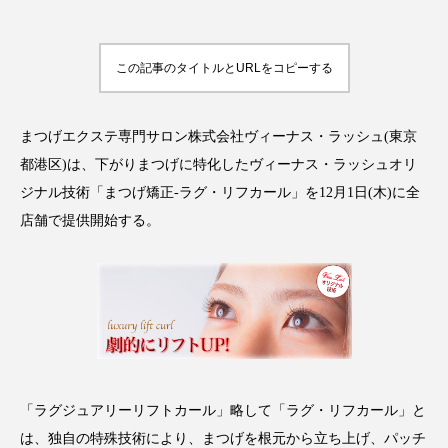
この記事のタイトルとURLをコピーする
FEATURED
注目の企画
まつげエクステ専門サロン株式会社ヴィーナス・ラッシュ(東京
都港区)は、下がりまつげに特化したヴィーナス・ラッシュオリ
ジナル技術「まつげ矯正-ラグ・リフカール」を12月1日(木)に全
TAG LIST
タグ一覧
店舗で提供開始する。
AI
B2B
BeautyTech
ChatGPT
Gemini
Instagram
SaaS
SNS
TikTok
アスタキサンチン
「ラグジュアリーリフトカール」略して「ラグ・リフカール」と
アスレジャーコスメ
アレルギー
アロマ
は、独自の特殊技術により、まつげを根元から立ち上げ、パッチ