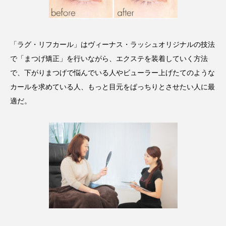
クローズアップ
ケーススタディ
コグニティブヘルス
コスト削減
「ラグ・リフカール」はヴィーナス・ラッシュオリジナルの技法
コネクテッド・ビューティ
コミュニケーション
で「まつげ矯正」を行いながら、エクステを装着していく方法
で、下がりまつげで悩んでいる人やビューラー上げたてのような
コルチゾール
サステナビリティ
カールを求めている人、もっと目元をぱっちりとさせたい人に最
サステナブル美容
サプライチェーン
適だ。
サプリ
サロンクレンジング
サロン戦略
サロン経営
サロン連略
シャネル
スカルプ クレンジング 頻度
スカルプケア
スキンケア
スキンケア 習慣
スキンケアルーティン
ストレス
スパ