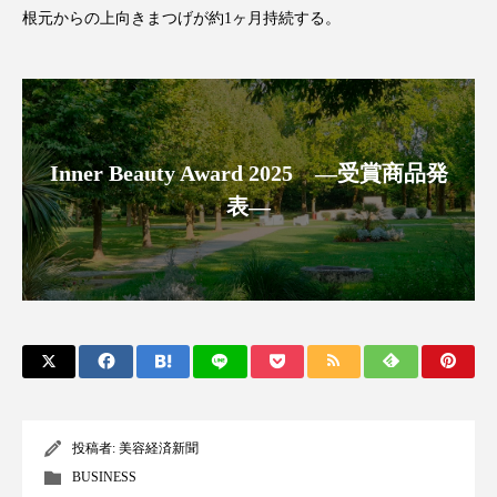
根元からの上向きまつげが約1ヶ月持続する。
スマートウォッチ
スマートパッチ
スマートリング
セーフプレイス
セラミド
セラミド保湿
セルフケア
Inner Beauty Award 2025 ―受賞商品発
ソーシャルウェルネス
ソーシャルコマース
表―
タンパク質
ディープクレンジング
デジタルデトックス
デトックス
ドライヤー 温度 髪 ダメージ
ナイアシンアミド
ナイトプロテイン
ナイトルーティン 金木犀
投稿者:
美容経済新聞
パーソナライズ
バーチャルメイク
BUSINESS