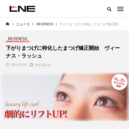
グローバルビューティ＆ヘルスケアビジネス誌
ニュース
BUSINESS
下がりまつげに特化したまつげ矯正開始 ヴィーナス・ラッシュ
NEW POST
カテゴリー毎の最新記事
BUSINESS
LIFESTYLE
BUSINESS
下がりまつげに特化したまつげ矯正開始 ヴィー
ナス・ラッシュ
2016.12.01
2025.04.19
SNSの「加工顔」と美容医療｜AI
GWI調査から読み解く2030年の
」
がもたらす可能性とこれから
都市型スパ――身近なウェルネ
の次世代モデル
2026.07.13
2026.08.06