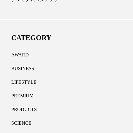
ディカルクリニック｜本郷
レチノール代替成分と
長：内科と循環器専門医の知
オールやレチナールなど
り拓く、再生医療と統合医
果と活用法
CATEGORY
たな価値
2026.07.30
.04.28
AWARD
BUSINESS
LIFESTYLE
PREMIUM
PRODUCTS
SCIENCE