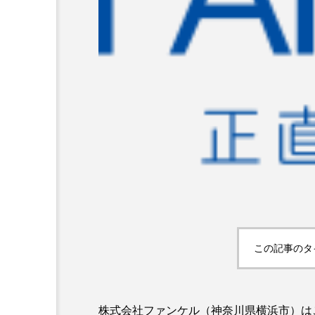
超が「ながら美容」を実
SNSの「加工顔」と美容医療
を有効に使いたい」が9
がもたらす可能性とこれか
2026.07.13
9
この記事のタ
株式会社ファンケル（神奈川県横浜市）は