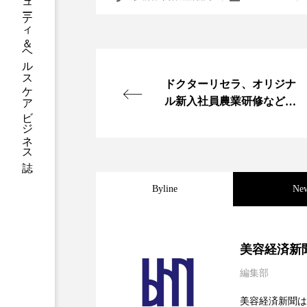
グローバルビューティ＆ヘルスケアビジネス誌
ハロウィン後スキンケア
ファシア
ファスティング
プロンプト
ヘアケア
ドクターリセラ、オリジナ
ポジショニング
ボディケ
ル新入社員農業研修などを
開催
むくみ対策
むくみ改善
リカバリー
リカバリーウ
Byline
Ne
レチナール
レチノール
乾燥対策
乾燥肌対策
2026.08.04
パーフェクト社の「AI
美容経済新
健康寿命
光老化
編集部
2026.07.28
花王、化粧品事業で棚卸
SaaSモデル
冬スキンケア
冬の乾燥肌
美容経済新聞は