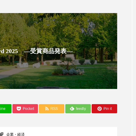
ップ
ケーススタディ
コグニティブヘルス
コスト
コミュニケーション
コルチゾール
サステナビリティ
サロンクレンジング
サロン戦略
サロン経営
スカルプケア
スキンケア
スキンケア 習慣
ス
 Award 2025 ―受賞商品発表―
マートウォッチ
スマートパッチ
スマートリング
セ
ソーシャルウェルネス
ソーシャルコマース
タン
ジタルデトックス
デトックス
ドライヤー 温度 髪 ダメー
ルーティン 金木犀
パーソナライズ
バーチャルメイク
ine
Pocket
RSS
feedly
Pin it
ミメティクス
バイオミメティック
バクチオール
企業・経済