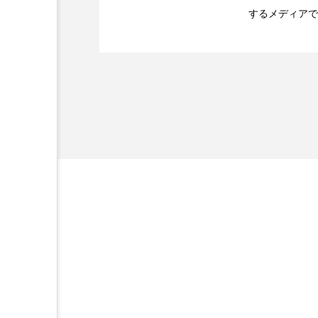
するメディアで
2026.07.20
【技術転用】ポーラの『
を防ぐDX戦略
加工アプリ
加工フィルタ
ど、美容に関す
容業界の取材や
外出控え
夜 スキンケア 
容業界関係者に
技術経営
技術転用
を企業理念とし
献すべく努力し
時間制限食
東洋医学
為替相場
熱中症対策
画像解析
発酵
睡
素髪ケア やり方
紫外線
美容業界
美的感覚
肌荒れ防止
脳
自