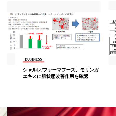
香り
香り メンタルケア
政権
高齢社会
BUSINESS
（65）シャルレの会社研究 ～化粧
品の売上比率、平均約15％前後で推
移～（上）