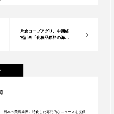
ハロウィン翌日 肌リセット
ヒアルロン酸
ビジネスモデ
フィトレチノール
プチ断食
ブルーオーシャン
ペアトリートメント
ヘッドスパ
ヘルスケア
ヘ
片倉コープアグリ、中期経
ア
ホルモン
マーケティング
マイクロスパ
営計画「化粧品原料の海外
展開を強化」
メンズスキンケア
メンタルケア
メンタルヘルス
ェア
リサーチ
リナロール 効果
リラクゼーション
w
ローカル
ロンジェビティ
下半身美容
乾燥 
他者との再接続
企業・経済
価格改定
保湿
美容」事例｜「死の谷」克服と酷暑を商機に変えるB2B
聞
免疫 肌
冬 UVケア
冬 美容 習慣
冬 髪 ツヤ 出す 
資産38%削減――AI需要予測で猛暑の欠品と過剰在庫
冬の印象美
冬の準備
冬美容
冷え対策
、日本の美容業界に特化した専門的なニュースを提供