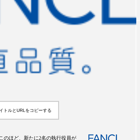
｜AI
GWI調査から読み解く2030年の都
青山メ
ら
市型スパ――身近なウェルネスの
玲 院
次世代モデル
見が切
療の新
2026.08.06
2026
FEATURED
注目の企画
イトルとURLをコピーする
このほど、新たに2名の執行役員が