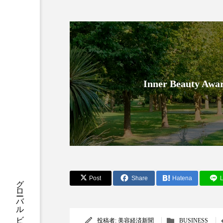
クレンジング
クローズア
コネクテッド・ビューティ
サプライチェーン
サプリ
スカルプ クレンジング 頻度
Inner Beauty
ストレス
スパ
ス
セラミド保湿
セルフケア
ディープクレンジング
デ
ナイトプロテイン
ナイト
Post
Share
Hatena
L
バイオハッキング
バイオ
投稿者:
美容経済新聞
BUSINESS