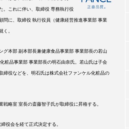
た。これに伴い、取締役 専務執行役
顧問に、取締役 執行役員（健康経営推進事業部 事業
TAG LIST
就く。
タグ一覧
ング本部 副本部長兼健康食品事業部 事業部長の若山
兼化粧品事業部 事業部長の明石由奈氏。若山氏は子会
ChatGPT
Gemini
Instagram
SaaS
SN
取締役などを、明石氏は株式会社ファンケル化粧品の
ジャーコスメ
アレルギー
アロマ
アンチエイジン
ューティー 冷え
インナービューティーアワード2025受賞商品
業戦略室 室長の斎藤智子氏が取締役に昇格する。
ング
エイジングケア
エクソソーム
オーガニック
ング
カカイオイル
ガジェット
キーワード
取締役会を経て正式決定する。