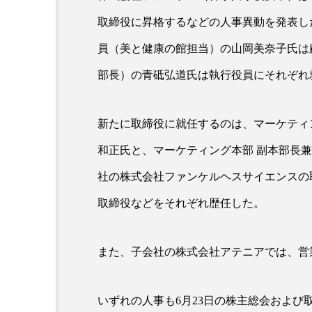
取締役に昇格するなどの人事異動を発表し
員（美と健康の館担当）の山岡美奈子氏は
部長）の青砥弘道氏は執行役員にそれぞれ
新たに取締役に就任するのは、マーケティ
和正氏と、マーケティング本部 副本部長
AI
B2B
BeautyTech
社の株式会社ファンケルヘスサイエンスの
アスタキサンチン
アスレ
取締役などをそれぞれ歴任した。
インタビュー
インナービ
また、子会社の株式会社アテニアでは、営
ウェルネス
ウェルビーイ
カウンセラー
カウンセリ
いずれの人事も6月23日の株主総会および