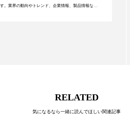
す。業界の動向やトレンド、企業情報、製品情報な
顔画像解析AI』が猛暑の建設現場に選ばれる理由
ー
加工顔
労働環境
国内市場
国際市場
る幅広いテーマを取り上げています。 編集部では、美
情報収集、分析を行い、業界内外の最新情報を主に美
香り
孤独
巡らせるケア
巡りケア
差別化
向けて発信しています。私たちは「キレイをふやす」
抗酸化
抗酸化ケア
断食
新商品
日中関係
て信頼性の高い情報提供を通じて美容業界の発展に貢
ています。
梅雨
棚卸資産
汗ケア
温活スキンケア
物流問題
特殊メイク
猛暑
生物模倣
用
眠
睡眠 美容 金木犀
睡眠美容
秋
秋 冷え
対策
美容
美容テック
美容と政治
美容ビジ
RELATED
美肌習慣
美脚習慣
老化
肌ケア
肌トラブ
気になるなら一緒に読んでほしい関連記事
律神経
花王
血行促進
過剰在庫
都市型美容