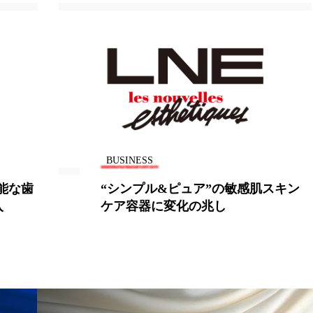
 香り 効果
需要予測
頭皮 保湿 ミスト おすすめ
香料
香水 レイヤリング
香水の持続
高市
リア機能 とは
BUSINESS
スキン
シャルレ/ファーマフーズ、モリンガ
エキスに肌状態改善作用を確認