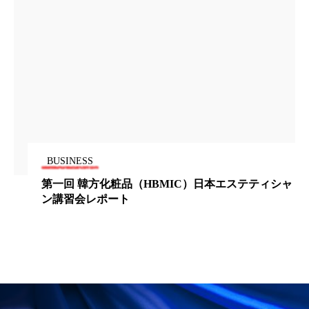
ペアトリートメント
ヘッドスパ
ヘルスケア
ヘルスビューティー
ポジショニング
ボディケア
ホルモン
マーケティング
マイクロスパ
マネジメント
むくみ対策
むくみ改善
BUSINESS
メンズスキンケア
メンタルケア
第一回 韓方化粧品（HBMIC）日本エステティシャ
ン講習会レポート
メンタルヘルス
ライフスタイル
リカバリー
リカバリーウェア
リサーチ
リナロール 効果
リラクゼーション
リラックス効果
レチナール
レチノール