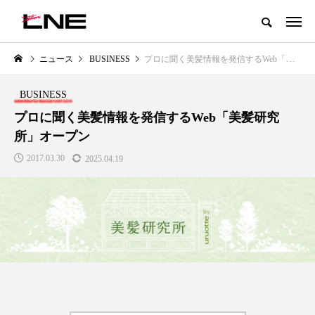
グローバルビューティ＆ヘルスケアビジネス誌
ニュース
BUSINESS
プロに聞く美髪情報を発信するWeb「美髪研究所」オープン
NEW POST
カテゴリー毎の最新記事
BUSINESS
LIFESTYLE
BUSINESS
プロに聞く美髪情報を発信するWeb「美髪研究
所」オープン
2017.03.30
2025.04.19
SNSの「加工顔」と美容医療｜AI
GWI調査から読み解く2030年の
」
がもたらす可能性とこれから
都市型スパ――身近なウェルネ
の次世代モデル
2026.07.13
2026.08.06