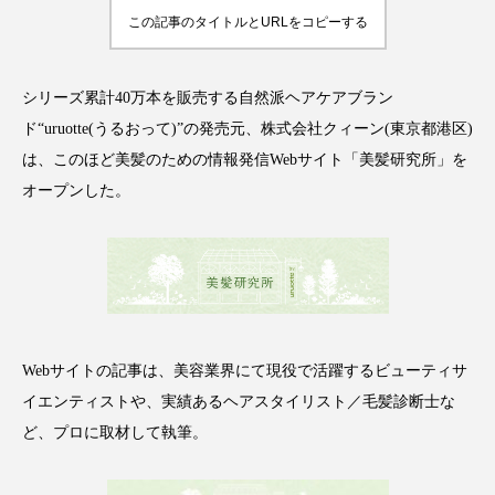
この記事のタイトルとURLをコピーする
シリーズ累計40万本を販売する自然派ヘアケアブラン
FEATURED
注目の企画
ド“uruotte(うるおって)”の発売元、株式会社クィーン(東京都港区)
は、このほど美髪のための情報発信Webサイト「美髪研究所」を
オープンした。
TAG LIST
タグ一覧
AI
B2B
BeautyTech
ChatGPT
Gemini
Instagram
SaaS
SNS
Webサイトの記事は、美容業界にて現役で活躍するビューティサ
イエンティストや、実績あるヘアスタイリスト／毛髪診断士な
TikTok
アスタキサンチン
ど、プロに取材して執筆。
アスレジャーコスメ
アレルギー
アロマ