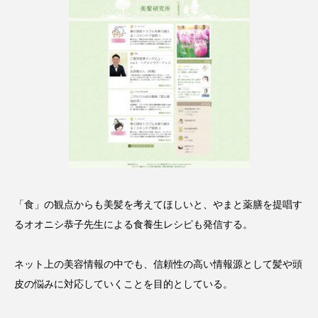
アンチエイジング
アンチソリチュード
インタビュー
インナービューティー 冷え
インナービューティーアワード2025受賞商品
ウェアラブルデバイス
ウェルネス
ウェルビーイング
エイジングケア
エクソソーム
オーガニック
オゾン
「食」の観点からも美髪を考えてほしいと、やまと薬膳を提唱す
カウンセラー
カウンセリング
るオオニシ恭子先生による食養生レシピも発信する。
カカイオイル
ガジェット
キーワード
ネット上の美容情報の中でも、信頼性の高い情報源として髪や頭
皮の悩みに対応していくことを目的としている。
クルエルティフリー
クレンジング