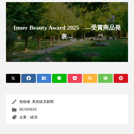
クローズアップ
ケーススタディ
コグニティブヘルス
コスト削減
Inner Beauty Award 2025 ―受賞商品発
コネクテッド・ビューティ
コミュニケーション
表―
コルチゾール
サステナビリティ
サステナブル美容
サプライチェーン
サプリ
サロンクレンジング
サロン戦略
サロン経営
サロン連略
シャネル
スカルプ クレンジング 頻度
スカルプケア
投稿者:
美容経済新聞
BUSINESS
スキンケア
スキンケア 習慣
企業・経済
スキンケアルーティン
ストレス
スパ