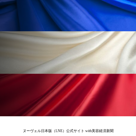
ローカル
ロンジェビティ
下半身美容
乾燥 対策 冬 スキンケア
乾燥対策
乾燥肌対策
他者との再接続
企業・経済
価格改定
保湿
保湿と香り
保湿成分
健康寿命
光老化
免疫 肌
冬 UVケア
冬 美容 習慣
冬 髪 ツヤ 出す 方法
冬 髪 乾燥 改善 方法
冬スキンケア
冬の乾燥肌
冬の印象美
冬の準備
冬美容
冷え対策
ヌーヴェル日本版（LNE）公式サイト with美容経済新聞