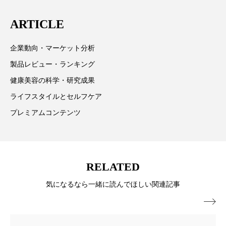
パーフェクト株式会社
バイオハッキング
は「キレイをふやす」を企業理念として信頼性の高い
ARTICLE
情報提供を通じて美容業界の発展に貢献すべく努力し
バイオミメティクス
バイオミメティック
ています。
企業動向・マーケット分析
バクチオール
バリア機能
ハロウィ
製品レビュー・ランキング
健康美容の科学・研究成果
ハロウィン後スキンケア
ライフスタイルとセルフケア
ハロウィン翌日 肌リセット
ヒアルロン酸
プレミアムコンテンツ
ビジネスモデル
ビタミンC誘導体
ファシア
ファスティング
フィトレチノール
RELATED
プチ断食
ブルーオーシャン
気になるなら一緒に読んでほしい関連記事

フレグランス 冬
プロンプト
ヘアケア