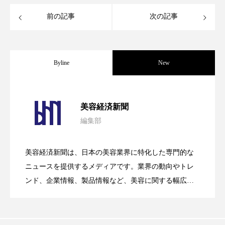
前の記事
次の記事
スマートウォッチ
スマートパッチ
スマートリング
セーフプレイス
セラミド
Byline
New
セラミド保湿
セルフケア
ソーシャルウェルネス
ソーシャルコマース
パーフェクト社の「AI美容」事例｜「死
2026.08.04
美容経済新聞
タンパク質
ディープクレンジング
編集部
花王、化粧品事業で棚卸資産38%削減
2026.07.28
の谷」克服と酷暑を商機に変えるB2B
デジタルデトックス
デトックス
美容経済新聞は、日本の美容業界に特化した専門的な
ドライヤー 温度 髪 ダメージ
ナイアシンアミド
【技術転用】ポーラの『顔画像解析AI』
2026.07.20
――AI需要予測で猛暑の欠品と過剰在庫
ニュースを提供するメディアです。業界の動向やトレ
SaaSモデル
ンド、企業情報、製品情報など、美容に関する幅広い
ナイトプロテイン
ナイトルーティン 金木犀
テーマを取り上げています。 編集部では、美容業界の
が猛暑の建設現場に選ばれる理由
を防ぐDX戦略
取材や情報収集、分析を行い、業界内外の最新情報を
パーソナライズ
バーチャルメイク
主に美容業界関係者に向けて発信しています。私たち