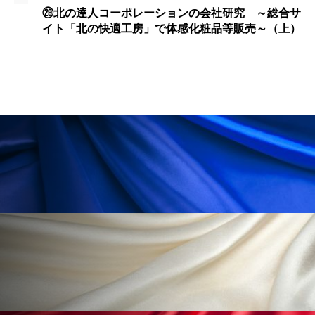
パーフェクト株式会社
バイオハッキング
㉙北の達人コーポレーションの会社研究 ～総合サ
イト「北の快適工房」で体感化粧品等販売～（上）
バイオミメティクス
バイオミメティック
バクチオール
バリア機能
ハロウィ
ハロウィン後スキンケア
ハロウィン翌日 肌リセット
ヒアルロン酸
ビジネスモデル
ビタミンC誘導体
ファシア
ファスティング
フィトレチノール
プチ断食
ブルーオーシャン
フレグランス 冬
プロンプト
ヘアケア