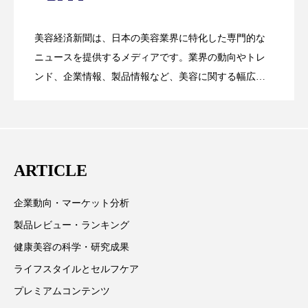
クローズアップ
ケーススタディ
花王、化粧品事業で棚卸資産38%削減
2026.07.28
の谷」克服と酷暑を商機に変えるB2B
コグニティブヘルス
コスト削減
美容経済新聞は、日本の美容業界に特化した専門的な
【技術転用】ポーラの『顔画像解析AI』
2026.07.20
――AI需要予測で猛暑の欠品と過剰在庫
ニュースを提供するメディアです。業界の動向やトレ
SaaSモデル
コネクテッド・ビューティ
コミュニケーション
ンド、企業情報、製品情報など、美容に関する幅広い
テーマを取り上げています。 編集部では、美容業界の
コルチゾール
サステナビリティ
が猛暑の建設現場に選ばれる理由
を防ぐDX戦略
取材や情報収集、分析を行い、業界内外の最新情報を
サステナブル美容
サプライチェーン
主に美容業界関係者に向けて発信しています。私たち
は「キレイをふやす」を企業理念として信頼性の高い
サプリ
サロンクレンジング
サロン戦略
ARTICLE
情報提供を通じて美容業界の発展に貢献すべく努力し
ています。
サロン経営
サロン連略
シャネル
企業動向・マーケット分析
製品レビュー・ランキング
スカルプ クレンジング 頻度
スカルプケア
健康美容の科学・研究成果
スキンケア
スキンケア 習慣
ライフスタイルとセルフケア
プレミアムコンテンツ
スキンケアルーティン
ストレス
スパ