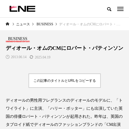
グローバルビューティ＆ヘルスケアビジネス誌
ニュース
BUSINESS
ディオール・オムのCMにロバート・パティンソン
NEW POST
カテゴリー毎の最新記事
BUSINESS
LIFESTYLE
BUSINESS
ディオール・オムのCMにロバート・パティンソン
2013.06.14
2025.04.19
この記事のタイトルとURLをコピーする
ディオールの男性用フレグランスのディオールのモデルに、「ト
SNSの「加工顔」と美容医療｜AI
GWI調査から読み解く2030年の
」
がもたらす可能性とこれから
都市型スパ――身近なウェルネ
ワイライト」に主演、「ハリー・ポッター」にも出演していた英
の次世代モデル
2026.07.13
国の俳優ロバート・パティンソンが起用された。昨年は、英国の
2026.08.06
タブロイド紙でディオールのファッションブランドの「CM出演