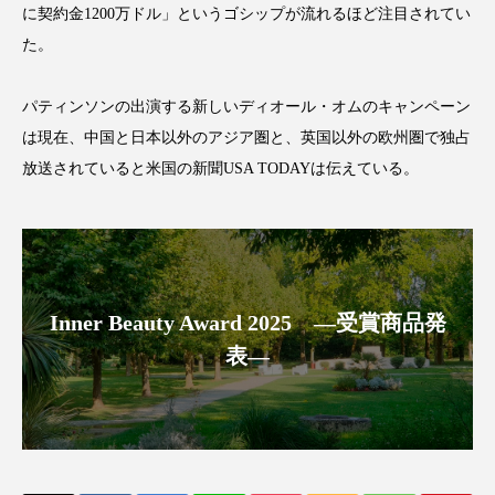
に契約金1200万ドル」というゴシップが流れるほど注目されてい
た。
パティンソンの出演する新しいディオール・オムのキャンペーン
FEATURED
注目の企画
は現在、中国と日本以外のアジア圏と、英国以外の欧州圏で独占
放送されていると米国の新聞USA TODAYは伝えている。
TAG LIST
タグ一覧
AI
B2B
BeautyTech
ChatGPT
Inner Beauty Award 2025 ―受賞商品発
表―
Gemini
Instagram
SaaS
SNS
TikTok
アスタキサンチン
アスレジャーコスメ
アレルギー
アロマ