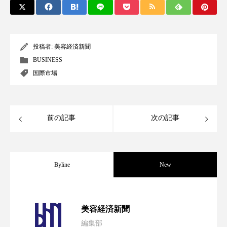
アンチエイジング
アンチソリチュード
インタビュー
インナービューティー 冷え
投稿者:
美容経済新聞
インナービューティーアワード2025受賞商品
BUSINESS
国際市場
ウェアラブルデバイス
ウェルネス
ウェルビーイング
エイジングケア
前の記事
次の記事
エクソソーム
オーガニック
オゾン
カウンセラー
カウンセリング
Byline
New
カカイオイル
ガジェット
キーワード
パーフェクト社の「AI美容」事例｜「死
2026.08.04
クルエルティフリー
クレンジング
美容経済新聞
編集部