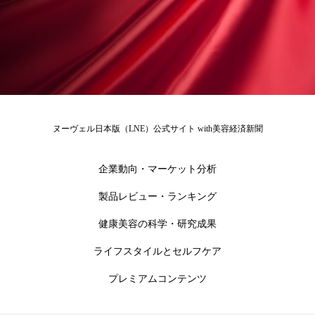
ペアトリートメント
ヘッドスパ
ヘルスケア
ヘルスビューティー
ポジショニング
ボディケア
ホルモン
マーケティング
マイクロスパ
ヌーヴェル日本版（LNE）公式サイト with美容経済新聞
マネジメント
むくみ対策
むくみ改善
企業動向・マーケット分析
メンズスキンケア
メンタルケア
製品レビュー・ランキング
メンタルヘルス
ライフスタイル
健康美容の科学・研究成果
リカバリー
リカバリーウェア
リサーチ
ライフスタイルとセルフケア
リナロール 効果
リラクゼーション
プレミアムコンテンツ
リラックス効果
レチナール
レチノール