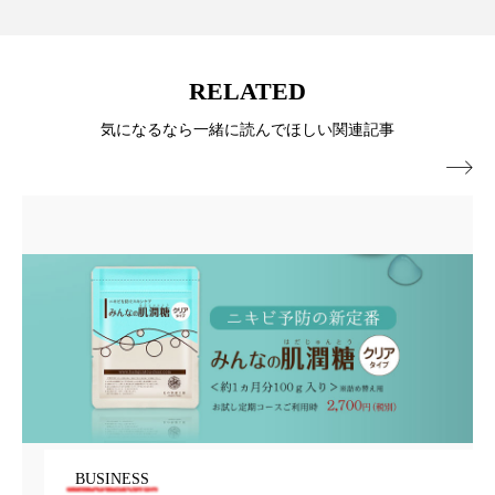
スマートウォッチ
スマートパッチ
RELATED
スマートリング
セーフプレイス
セラミド
気になるなら一緒に読んでほしい関連記事
セラミド保湿
セルフケア

ソーシャルウェルネス
ソーシャルコマース
タンパク質
ディープクレンジング
デジタルデトックス
デトックス
ドライヤー 温度 髪 ダメージ
ナイアシンアミド
ナイトプロテイン
ナイトルーティン 金木犀
パーソナライズ
バーチャルメイク
BUSINESS