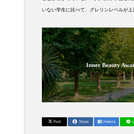
いない学生に比べて、グレリンレベルが上
Inner Beauty
AI
B2B
BeautyTech
アスタキサンチン
アスレ
インタビュー
インナービ
ウェルネス
ウェルビーイ
Post
Share
Hatena
L
カウンセラー
カウンセリ