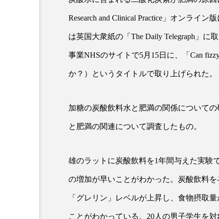
Research and Clinical Pract
超が「ながら美容」を実
SNSの「加工顔」と美容医療
は英国大衆紙の「The Daily Telegr
を有効に使いたい」が9
がもたらす可能性とこれか
事業NHSのサイトで5月15日に、「Can fizzy 
2026.07.13
9
か？）というタイトルで取り上げられた。
加糖の炭酸飲料水と肥満の関係についての
と肥満の関連について調査したもの。
雄のラットに炭酸飲料を1年間与えた実験
の増加が早いことがわかった。炭酸飲料を
「グレリン」レベルが上昇し、食物摂取量
ことがわかっている。20人の男子学生を