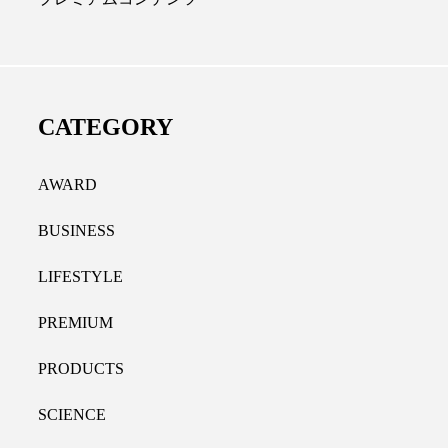
ディカルクリニック｜本郷
レチノール代替成分と
長：内科と循環器専門医の知
オールやレチナールなど
り拓く、再生医療と統合医
果と活用法
CATEGORY
たな価値
2026.07.30
.04.28
AWARD
BUSINESS
LIFESTYLE
PREMIUM
PRODUCTS
SCIENCE