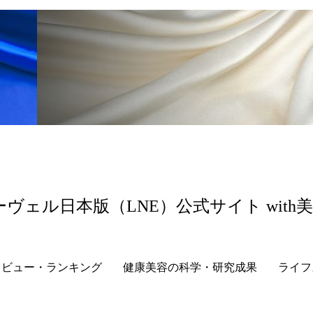
 香り 効果
需要予測
頭皮 保湿 ミスト おすすめ
香料
香水 レイヤリング
香水の持続
高市
リア機能 とは
ーヴェル日本版（LNE）公式サイト with
レビュー・ランキング
健康美容の科学・研究成果
ライフ