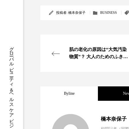
クレンジング
クローズア
投稿者:
橋本奈保子
BUSINESS
コネクテッド・ビューティ
サプライチェーン
サプリ
グローバルビューティ＆ヘルスケアビジネス誌
スカルプ クレンジング 頻度
肌の老化の原因は“大気汚染
物質”？ 大人のためのふきと
ストレス
スパ
ス
りシート
セラミド保湿
セルフケア
ディープクレンジング
デ
Byline
Ne
ナイトプロテイン
ナイト
2023.06.30
男性・家族歴・重症度で
バイオハッキング
バイオ
橋本奈保子
顧問記者（国際