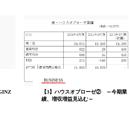
ー
加工顔
労働環境
国内市場
国際市場
香り
孤独
巡らせるケア
巡りケア
差別化
抗酸化
抗酸化ケア
断食
新商品
日中関係
梅雨
棚卸資産
汗ケア
温活スキンケア
物流問題
特殊メイク
猛暑
生物模倣
用
眠
睡眠 美容 金木犀
睡眠美容
秋
秋 冷え
BUSINESS
INZ
【3】ハウスオブローゼ② ～今期業
対策
美容
美容テック
美容と政治
美容ビジ
績、増収増益見込む～
美肌習慣
美脚習慣
老化
肌ケア
肌トラブ
律神経
花王
血行促進
過剰在庫
都市型美容