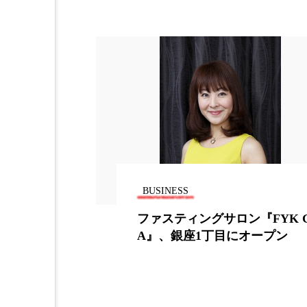
加工アプリ
加工フィルタ
外出控え
夜 スキンケア 
技術経営
技術転用
時間制限食
東洋医学
為替相場
熱中症対策
画像解析
発酵
睡
BUSINESS
プログラム開
ファスティングサロン『FYK G
素髪ケア やり方
紫外線
A』、銀座1丁目にオープン
美容業界
美的感覚
肌荒れ防止
脳
自