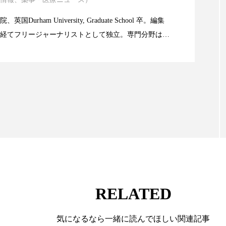
ハロウィン翌日 肌リセット
ヒアルロン酸
ビジネスモデ
atic Technology
Durham University, Graduate School 卒。編集
フィトレチノール
プチ断食
ブルーオーシャン
経てフリージャーナリストとして独立。専門分野は、
限食の減量効果に差なし
。また、同分野を中心に翻訳、ウェブコンテンツ・デ
ペアトリートメント
ヘッドスパ
ヘルスケア
ヘ
ても活躍中。 本誌では主に、米国欧州を中心に先端美
ア
ホルモン
マーケティング
マイクロスパ
米FDAなどの情報を担当。
メンズスキンケア
メンタルケア
メンタルヘルス
ェア
リサーチ
リナロール 効果
リラクゼーション
ローカル
ロンジェビティ
下半身美容
乾燥 
他者との再接続
企業・経済
価格改定
保湿
RELATED
免疫 肌
冬 UVケア
冬 美容 習慣
冬 髪 ツヤ 出す 
気になるなら一緒に読んでほしい関連記事
冬の印象美
冬の準備
冬美容
冷え対策