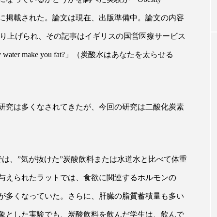
ice」オンライン版に掲載された。論文は現在、出版準備中。論文の内容
｜AI
GWI調査から読み解く2030年の都
青山メ
aph」に取り上げられ、その記事はイギリスの国営医療サービス
ら
市型スパ――身近なウェルネスの
玲 院
water make you fat?」（炭酸水はあなたを太らせる
次世代モデル
見が切
療の新
2026.08.06
2026
研究は多くなされてきたが、今回の研究は二酸化炭素
FEATURED
では、”気が抜けた”炭酸飲料または水道水と比べて体重
注目の企画
与えられたラットでは、食欲に関連するホルモンの
が多くなっていた。さらに、肝臓の脂質蓄積量も多い
対象とした実験でも、炭酸飲料を飲んだ学生は、飲んで