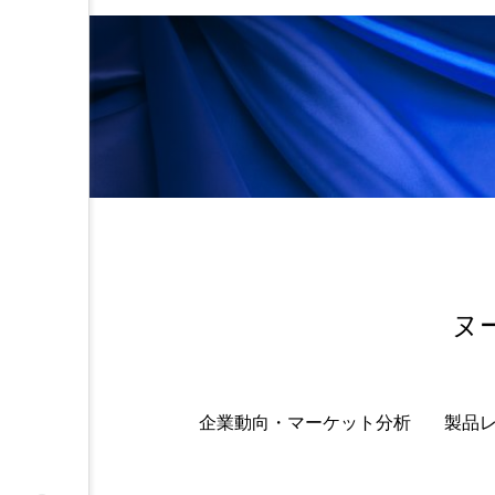
金木犀 スキンケア
金木犀
香りケア
香りの重ね使い
髪 静電気 冬 対策
髪のバ
ヌ
企業動向・マーケット分析
製品