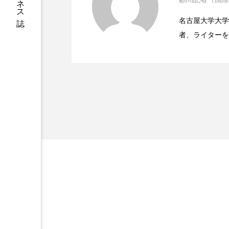
ハロウィン後スキンケア
2023.06.29
ニキビへの新技術Photopneum
名古屋大学大学院、英国
ファシア
ファスティング
者、ライターを
2023.06.28
時間制限食とカロリー制
医学・化学関連
プロンプト
ヘアケア
ィレクターとし
ポジショニング
ボディケ
容医療、化学、
むくみ対策
むくみ改善
リカバリー
リカバリーウ
レチナール
レチノール
乾燥対策
乾燥肌対策
健康寿命
光老化
冬スキンケア
冬の乾燥肌