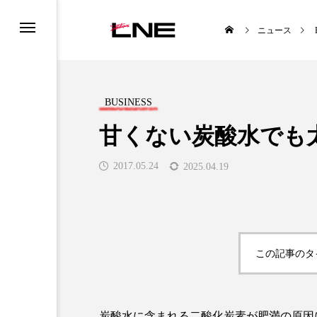
ニュース
BUSINESS
甘くない炭酸水でも
2017.05.24
2025.04.19
UCTS
LIFESTYLE
この記事のタ

炭酸水に含まれる二酸化炭素が肥満の原因にな