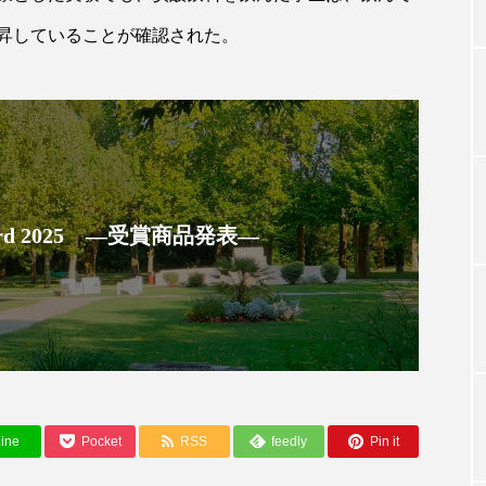
昇していることが確認された。
TAG LIST
タグ一覧
 Award 2025 ―受賞商品発表―
ChatGPT
Gemini
Instagram
SaaS
SN
ジャーコスメ
アレルギー
アロマ
アンチエイジン
ューティー 冷え
インナービューティーアワード2025受賞商品
ング
エイジングケア
エクソソーム
オーガニック
ine
Pocket
RSS
feedly
Pin it
ング
カカイオイル
ガジェット
キーワード