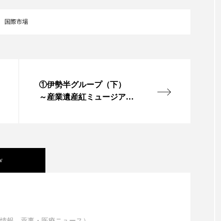
ップ
ケーススタディ
コグニティブヘルス
コスト
国際市場
コミュニケーション
コルチゾール
サステナビリティ
サロンクレンジング
サロン戦略
サロン経営
スカルプケア
スキンケア
スキンケア 習慣
ス
①伊勢半グループ（下）
～産業遺産紅ミュージア
マートウォッチ
スマートパッチ
スマートリング
セ
ム、修学旅行団体も見学～
ソーシャルウェルネス
ソーシャルコマース
タン
ジタルデトックス
デトックス
ドライヤー 温度 髪 ダメー
w
ルーティン 金木犀
パーソナライズ
バーチャルメイク
ニキビ瘢痕有病率に差異
ミメティクス
バイオミメティック
バクチオール
情報、薬事・医療ニュース）