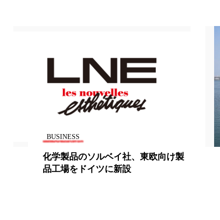
地政学リスク
廃棄ロス
成分
日焼け止め
温活女子
温活習慣
語辞典
男性美容
筋膜
精油
BUSINESS
化学製品のソルベイ社、東欧向け製
ネス
美容医療
品工場をドイツに新設
ル
肌バリア
ウェルネス
酷暑