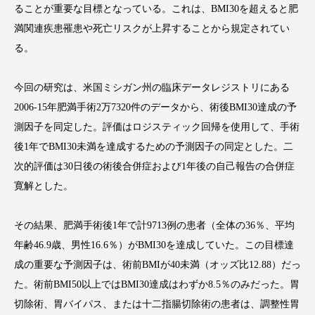
ることが重要な目標となっている。これは、BMI30を超えると肥
満関連疾患罹患や死亡リスクが上昇することから規定されてい
る。
FEATURED
注目の企画
今回の研究は、米国ミシガン州の臨床データレジストリにある
2006-15年肥満手術2万7320件のデータから、術後BMI30達成の予
測因子を同定した。評価はロジスティック回帰を使用して、手術
TAG LIST
後1年でBMI30未満を達成するための予測因子の同定とした。二
タグ一覧
次的評価は30日後の術後合併症および1年後の自己報告の合併症
寛解とした。
AI
B2B
BeautyTech
ChatGPT
その結果、肥満手術後1年で計9713例の患者（全体の36％、平均
Gemini
Instagram
SaaS
SNS
年齢46.9歳、男性16.6％）がBMI30を達成していた。この目標達
TikTok
アスタキサンチン
成の重要な予測因子は、術前BMIが40未満（オッズ比12.88）だっ
た。術前BMI50以上ではBMI30達成はわずか8.5％のみだった。胃
アスレジャーコスメ
アレルギー
アロマ
切除術、胃バイパス、または十二指腸切除術の患者は、調整性胃