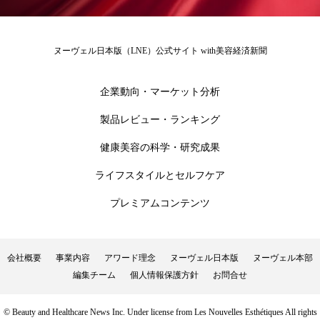
ローカル
ロンジェビティ
下半身美容
ヌーヴェル日本版（LNE）公式サイト with美容経済新聞
乾燥 対策 冬 スキンケア
乾燥対策
企業動向・マーケット分析
乾燥肌対策
他者との再接続
企業・経済
製品レビュー・ランキング
価格改定
保湿
保湿と香り
保湿成分
健康美容の科学・研究成果
健康寿命
光老化
免疫 肌
ライフスタイルとセルフケア
冬 UVケア
冬 美容 習慣
プレミアムコンテンツ
冬 髪 ツヤ 出す 方法
冬 髪 乾燥 改善 方法
会社概要
事業内容
アワード理念
ヌーヴェル日本版
ヌーヴェル本部
冬スキンケア
冬の乾燥肌
冬の印象美
編集チーム
個人情報保護方針
お問合せ
冬の準備
冬美容
冷え対策
© Beauty and Healthcare News Inc. Under license from Les Nouvelles Esthétiques All rights