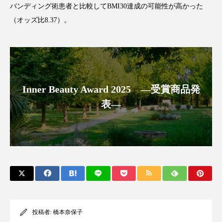
バンディング術患者と比較してBMI30達成の可能性が高かった
アンチエイジング
アンチソリチュード
（オッズ比8.37）。
インタビュー
インナービューティー 冷え
インナービューティーアワード2025受賞商品
ウェアラブルデバイス
ウェルネス
Inner Beauty Award 2025 ―受賞商品発
表―
ウェルビーイング
エイジングケア
エクソソーム
オーガニック
オゾン
カウンセラー
カウンセリング
カカイオイル
ガジェット
キーワード
クルエルティフリー
クレンジング
投稿者:
橋本奈保子