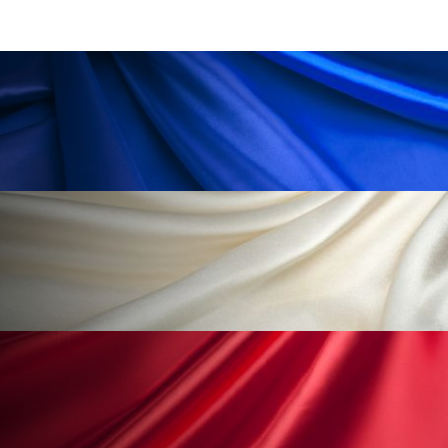
ペアトリートメント
ヘッドスパ
ヘルスケア
ヘルスビューティー
ポジショニング
ボディケア
ホルモン
マーケティング
マイクロスパ
マネジメント
むくみ対策
むくみ改善
メンズスキンケア
メンタルケア
メンタルヘルス
ライフスタイル
リカバリー
リカバリーウェア
リサーチ
リナロール 効果
リラクゼーション
リラックス効果
レチナール
レチノール