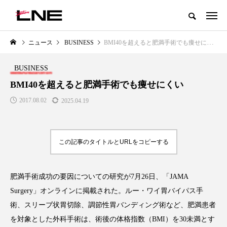
グローバルビューティ＆ヘルスケアビジネス誌
ニュース
BUSINESS
BMI40を超えると肥満手術でも痩せにくい
NEW POST
カテゴリー毎の最新記事
BUSINESS
LIFESTYLE
BUSINESS
BMI40を超えると肥満手術でも痩せにくい
2017.08.02
2025.04.19
この記事のタイトルとURLをコピーする
肥満手術成功の要因についての研究が7月26日、「JAMA
SNSの「加工顔」と美容医療｜AI
GWI調査から読み解く2030年の
」
がもたらす可能性とこれから
都市型スパ――身近なウェルネ
Surgery」オンラインに掲載された。ルー・ワイ胃バイパス手
の次世代モデル
2026.07.13
術、スリーブ状胃切除、調節性胃バンディング術など、肥満患者
2026.08.06
を対象とした外科手術は、術後の体格指数（BMI）を30未満とす