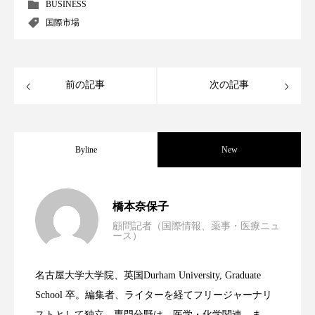
クローズアップ
ケーススタディ
BUSINESS
国際市場
コグニティブヘルス
コスト削減
コネクテッド・ビューティ
コミュニケーション
前の記事
次の記事
コルチゾール
サステナビリティ
サステナブル美容
サプライチェーン
Byline
New
サプリ
サロンクレンジング
サロン戦略
男性・家族歴・重症度でニキビ瘢痕有病
2023.06.30
サロン経営
サロン連略
シャネル
橋本奈保子
顧問記者（国際情報、薬事・医療ニュ
ース）
スカルプ クレンジング 頻度
スカルプケア
ニキビへの新技術Photopneumatic
2023.06.29
率に差異
スキンケア
スキンケア 習慣
名古屋大学大学院、英国Durham University, Graduate
時間制限食とカロリー制限食の減量効果
2023.06.28
Technology
School 卒。編集者、ライターを経てフリージャーナリ
スキンケアルーティン
ストレス
スパ
ストとして独立。専門分野は、医学・化学関連。ま