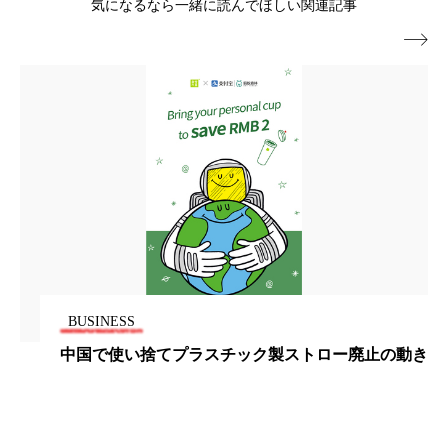
気になるなら一緒に読んでほしい関連記事
パーフェクト株式会社
バイオハッキング

バイオミメティクス
バイオミメティック
バクチオール
バリア機能
ハロウィ
ハロウィン後スキンケア
ハロウィン翌日 肌リセット
ヒアルロン酸
ビジネスモデル
ビタミンC誘導体
ファシア
ファスティング
フィトレチノール
BUSINESS
プチ断食
ブルーオーシャン
中国で使い捨てプラスチック製ストロー廃止の動き
フレグランス 冬
プロンプト
ヘアケア