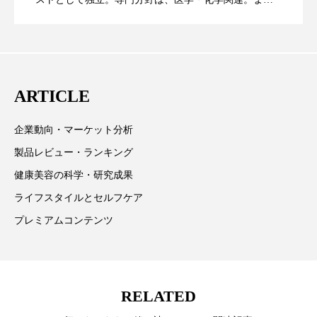
た、同分野を中心に翻訳、ウェブコンテンツ・ディレ
スマートウォッチ
スマートパッチ
に差なし
クターとしても活躍中。 本誌では主に、米国欧州を中
スマートリング
セーフプレイス
セラミド
心に先端美容医療、化学、米FDAなどの情報を担当。
セラミド保湿
セルフケア
ARTICLE
ソーシャルウェルネス
ソーシャルコマース
企業動向・マーケット分析
製品レビュー・ランキング
タンパク質
ディープクレンジング
健康美容の科学・研究成果
デジタルデトックス
デトックス
ライフスタイルとセルフケア
プレミアムコンテンツ
ドライヤー 温度 髪 ダメージ
ナイアシンアミド
ナイトプロテイン
ナイトルーティン 金木犀
RELATED
パーソナライズ
バーチャルメイク