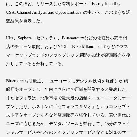
は、このほど、リリースした有料レポート「Beauty Retailing
USA: Channel Analysis and Opportunities」の中から、このような調
査結果を発表した。
FEATURED
注目の企画
Ulta、Sephora（セフォラ）、Bluemercuryなどの化粧品小売専門
店のチェーン展開、およびNYX、 Kiko Milano、e.l.f.などのマス
マーケットブランドのフラッグシップ展開の加速が店頭販売を後
TAG LIST
押ししていると分析している。
タグ一覧
Bluemercuryは最近、ニューヨークにデジタル技術を駆使した 旗
AI
B2B
BeautyTech
ChatGPT
艦店をオープンし、年内にさらに40店舗を開業すると発表した。
またセフォラは、北米市場で最大級の店舗をニューヨークにオー
Gemini
Instagram
SaaS
SNS
プンしたり、ボストンに「セフォラスタジオ」というコンセプト
TikTok
アスタキサンチン
ストアをオープンするなど店頭販売を強化している。若い世代の
ニーズに応じるため、デジタルツールと並行して、15分のフェイ
アスレジャーコスメ
アレルギー
アロマ
シャルサービスや45分のメイクアップサービスなど１対１のサー