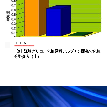
ペアトリートメント
ヘッドスパ
ヘルスケア
ヘルスビューティー
ポジショニング
ボディケア
ホルモン
マーケティング
マイクロスパ
BUSINESS
マネジメント
むくみ対策
むくみ改善
【9】江崎グリコ、化粧原料アルブチン開発で化粧
分野参入（上）
メンズスキンケア
メンタルケア
メンタルヘルス
ライフスタイル
リカバリー
リカバリーウェア
リサーチ
リナロール 効果
リラクゼーション
リラックス効果
レチナール
レチノール