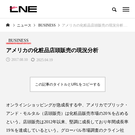
グローバルビューティ＆ヘルスケアビジネス誌
ニュース
BUSINESS
アメリカの化粧品店頭販売の現況分析
NEW POST
カテゴリー毎の最新記事
BUSINESS
LIFESTYLE
BUSINESS
アメリカの化粧品店頭販売の現況分析
2017.08.10
2025.04.19
この記事のタイトルとURLをコピーする
オンラインショッピングが急成長する中、アメリカでブリック・
SNSの「加工顔」と美容医療｜AI
GWI調査から読み解く2030年の
」
がもたらす可能性とこれから
都市型スパ――身近なウェルネ
アンド・モルタル（店頭販売）は化粧品販売市場の20％を占める
の次世代モデル
2026.07.13
という。店頭販売は2012年以来、堅調に成長しており年間成長率
2026.08.06
19％を達成しているという。グローバル市場調査のクライン社