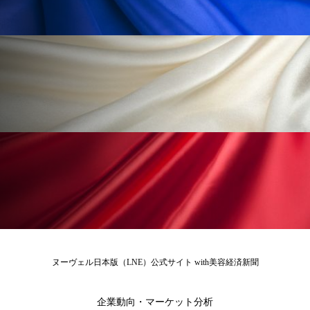
ローカル
ロンジェビティ
下半身美容
乾燥 対策 冬 スキンケア
乾燥対策
乾燥肌対策
他者との再接続
企業・経済
価格改定
保湿
保湿と香り
保湿成分
健康寿命
光老化
免疫 肌
冬 UVケア
冬 美容 習慣
冬 髪 ツヤ 出す 方法
冬 髪 乾燥 改善 方法
冬スキンケア
冬の乾燥肌
冬の印象美
ヌーヴェル日本版（LNE）公式サイト with美容経済新聞
冬の準備
冬美容
冷え対策
企業動向・マーケット分析