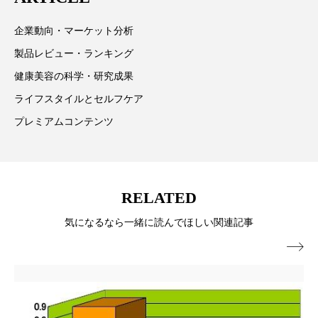
パーフェクト株式会社
バイオハッキング
企業動向・マーケット分析
バイオミメティクス
バイオミメティック
製品レビュー・ランキング
健康美容の科学・研究成果
バクチオール
バリア機能
ハロウィ
ライフスタイルとセルフケア
ハロウィン後スキンケア
プレミアムコンテンツ
ハロウィン翌日 肌リセット
ヒアルロン酸
ビジネスモデル
ビタミンC誘導体
ファシア
RELATED
ファスティング
フィトレチノール
気になるなら一緒に読んでほしい関連記事

プチ断食
ブルーオーシャン
フレグランス 冬
プロンプト
ヘアケア