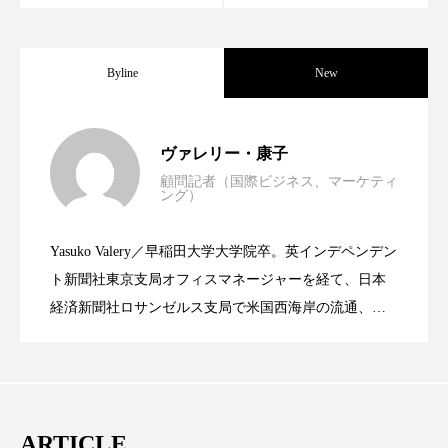
スマートウォッチ
スマートパッチ
Byline
New
スマートリング
セーフプレイス
セラミド
セラミド保湿
セルフケア
世界の化粧品市場2025年展望：P&G・
2025.06.11
ヴァレリー・康子
ソーシャルウェルネス
ソーシャルコマース
顧問記者（国際ビジネス、マーケティ
ング）
資生堂、「女性研究者サイエンスグラン
2023.06.30
LVMH・ロレアルの戦略と日本企業の課
タンパク質
ディープクレンジング
Yasuko Valery／早稲田大学大学院卒。英インデペンデン
デジタルデトックス
デトックス
米バイオテクノロジー企業アミリス、
2023.06.29
ト」の第16回受賞者決定
ト新聞社東京支局オフィスマネージャーを経て、日本
題
経済新聞社ロサンゼルス支局で米国西海岸の流通、産
ドライヤー 温度 髪 ダメージ
ナイアシンアミド
業分野を専門に記者経験を積む。本紙では主に、米国
CEO退任と世界的な人員削除を発表
欧州の海外メーカー、ブランドの動向、海外市場の動
ナイトプロテイン
ナイトルーティン 金木犀
向、新規ビジネスモデルなどを担当。現在はロンドン
パーソナライズ
バーチャルメイク
に在住
ARTICLE