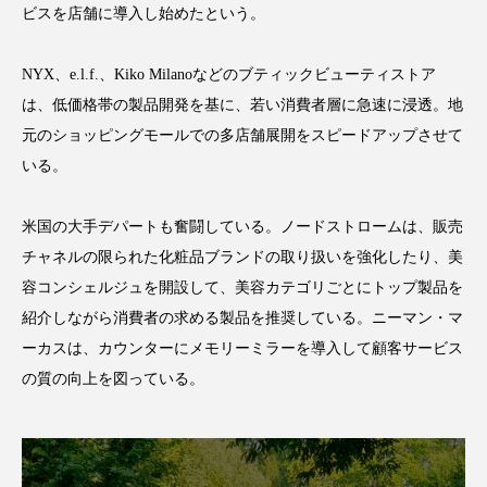
ビスを店舗に導入し始めたという。
アンチエイジング
アンチソリチュード
インタビュー
インナービューティー 冷え
NYX、e.l.f.、Kiko Milanoなどのブティックビューティストア
は、低価格帯の製品開発を基に、若い消費者層に急速に浸透。地
インナービューティーアワード2025受賞商品
元のショッピングモールでの多店舗展開をスピードアップさせて
いる。
ウェアラブルデバイス
ウェルネス
米国の大手デパートも奮闘している。ノードストロームは、販売
ウェルビーイング
エイジングケア
チャネルの限られた化粧品ブランドの取り扱いを強化したり、美
エクソソーム
オーガニック
オゾン
容コンシェルジュを開設して、美容カテゴリごとにトップ製品を
紹介しながら消費者の求める製品を推奨している。ニーマン・マ
カウンセラー
カウンセリング
ーカスは、カウンターにメモリーミラーを導入して顧客サービス
の質の向上を図っている。
カカイオイル
ガジェット
キーワード
クルエルティフリー
クレンジング