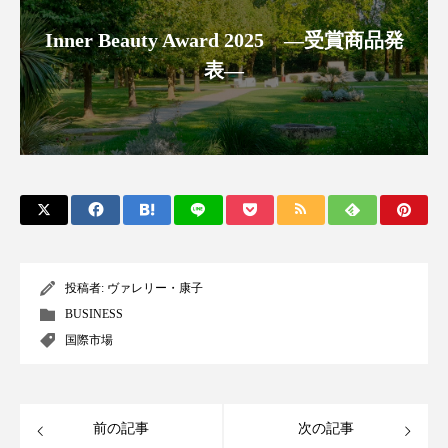
クローズアップ
ケーススタディ
Inner Beauty Award 2025 ―受賞商品発
コグニティブヘルス
コスト削減
表―
コネクテッド・ビューティ
コミュニケーション
コルチゾール
サステナビリティ
サステナブル美容
サプライチェーン
サプリ
サロンクレンジング
サロン戦略
投稿者:
ヴァレリー・康子
サロン経営
サロン連略
シャネル
BUSINESS
スカルプ クレンジング 頻度
スカルプケア
国際市場
スキンケア
スキンケア 習慣
前の記事
次の記事
スキンケアルーティン
ストレス
スパ