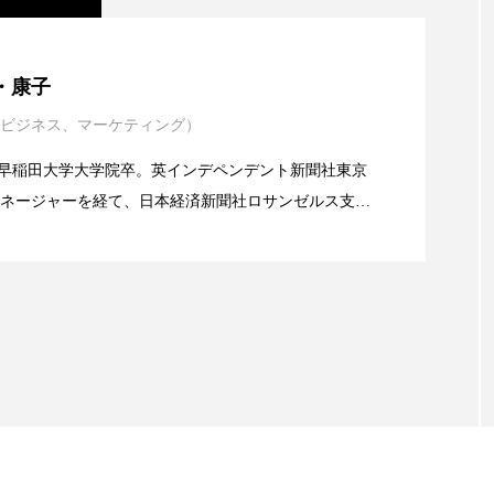
ー
加工顔
労働環境
国内市場
国際市場
年展望：P&G・LVMH・ロレアルの戦略と日本企業の課
・康子
香り
孤独
巡らせるケア
巡りケア
差別化
ビジネス、マーケティング）
イエンスグラント」の第16回受賞者決定
抗酸化
抗酸化ケア
断食
新商品
日中関係
alery／早稲田大学大学院卒。英インデペンデント新聞社東京
梅雨
棚卸資産
汗ケア
温活スキンケア
ネージャーを経て、日本経済新聞社ロサンゼルス支局
業アミリス、CEO退任と世界的な人員削除を発表
流通、産業分野を専門に記者経験を積む。本紙では主
物流問題
特殊メイク
猛暑
生物模倣
用
海外メーカー、ブランドの動向、海外市場の動向、新
ルなどを担当。現在はロンドンに在住
眠
睡眠 美容 金木犀
睡眠美容
秋
秋 冷え
対策
美容
美容テック
美容と政治
美容ビジ
美肌習慣
美脚習慣
老化
肌ケア
肌トラブ
律神経
花王
血行促進
過剰在庫
都市型美容