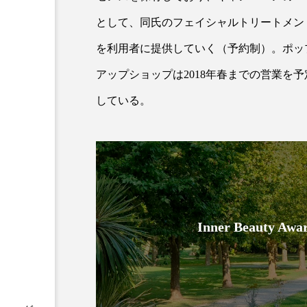
クレンジング
クローズア
として、同氏のフェイシャルトリートメン
コネクテッド・ビューティ
を利用者に提供していく（予約制）。ポッ
アップショップは2018年春までの営業を予
サプライチェーン
サプリ
している。
スカルプ クレンジング 頻度
ストレス
スパ
ス
セラミド保湿
セルフケア
ディープクレンジング
デ
Inner Beauty
ナイトプロテイン
ナイト
バイオハッキング
バイオ