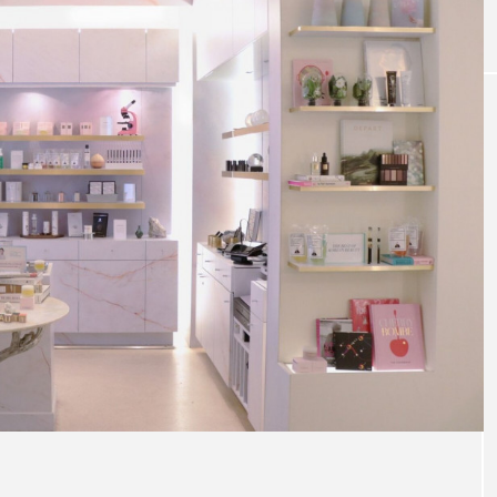
AI
GWI調査から読み解く2030年の都
青山メデ
市型スパ――身近なウェルネスの
玲 院長
次世代モデル
見が切り
療の新た
2026.08.06
2026.04.
FEATURED
注目の企画