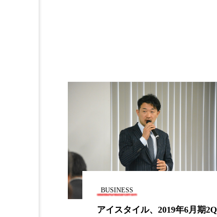
金木犀 スキンケア
金木犀
香りケア
香りの重ね使い
髪 静電気 冬 対策
髪のバ
BUSINESS
いほど自尊心
アイスタイル、2019年6月期2