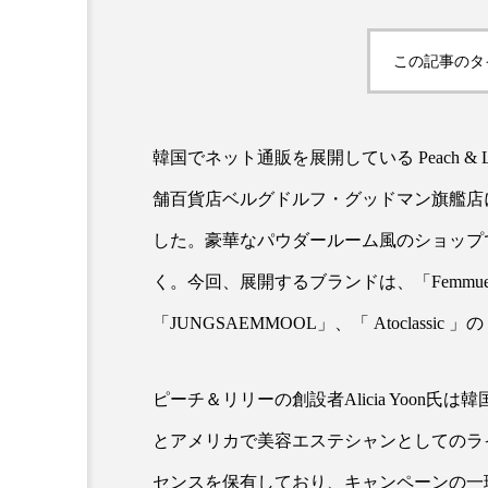
この記事のタ
韓国でネット通販を展開している Peach 
舗百貨店ベルグドルフ・グッドマン旗艦店に
した。豪華なパウダールーム風のショップ
AI
B2B
BeautyTech
く。今回、展開するブランドは、「Femmue」、「
アスタキサンチン
アスレ
「JUNGSAEMMOOL」、「 Atoclassic
インタビュー
インナービ
ピーチ＆リリーの創設者Alicia Yoon氏は韓
ウェルネス
ウェルビーイ
とアメリカで美容エステシャンとしてのラ
カウンセラー
カウンセリ
センスを保有しており、キャンペーンの一