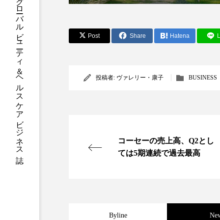
グローバルビューティ＆ヘルスケアビジネス誌
ハロウィン後スキンケア
ファシア
ファスティング
Post
Share
Hatena
L
プロンプト
ヘアケア
ポジショニング
ボディケ
投稿者:
ヴァレリー・康子
BUSINESS
むくみ対策
むくみ改善
リカバリー
リカバリーウ
コーセーの売上高、Q2とし
レチナール
レチノール
ては5期連続で過去最高
乾燥対策
乾燥肌対策
健康寿命
光老化
冬スキンケア
冬の乾燥肌
Byline
Ne