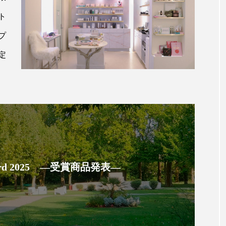
ップ
ケーススタディ
コグニティブヘルス
コスト
ト
コミュニケーション
コルチゾール
サステナビリティ
プ
定
サロンクレンジング
サロン戦略
サロン経営
スカルプケア
スキンケア
スキンケア 習慣
ス
マートウォッチ
スマートパッチ
スマートリング
セ
ソーシャルウェルネス
ソーシャルコマース
タン
ジタルデトックス
デトックス
ドライヤー 温度 髪 ダメー
 Award 2025 ―受賞商品発表―
ルーティン 金木犀
パーソナライズ
バーチャルメイク
ミメティクス
バイオミメティック
バクチオール