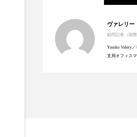
加工アプリ
加工フィルタ
2025.06.11
世界の化粧品市場2025
ヴァレリー
外出控え
夜 スキンケア 
顧問記者（国際
2023.06.30
資生堂、「女性研究者サ
題
技術経営
技術転用
Yasuko V
時間制限食
東洋医学
支局オフィスマ
2023.06.29
米バイオテクノロジー企
で米国西海岸の
為替相場
熱中症対策
に、米国欧州の
規ビジネスモデ
画像解析
発酵
睡
素髪ケア やり方
紫外線
美容業界
美的感覚
肌荒れ防止
脳
自