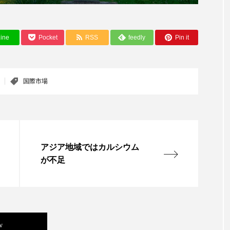
ハロウィン翌日 肌リセット
ヒアルロン酸
ビジネスモデ
フィトレチノール
プチ断食
ブルーオーシャン
ine
Pocket
RSS
feedly
Pin it
ペアトリートメント
ヘッドスパ
ヘルスケア
ヘ
ア
ホルモン
マーケティング
マイクロスパ
国際市場
メンズスキンケア
メンタルケア
メンタルヘルス
ェア
リサーチ
リナロール 効果
リラクゼーション
アジア地域ではカルシウム
ローカル
ロンジェビティ
下半身美容
乾燥 
が不足
他者との再接続
企業・経済
価格改定
保湿
免疫 肌
冬 UVケア
冬 美容 習慣
冬 髪 ツヤ 出す 
冬の印象美
冬の準備
冬美容
冷え対策
w