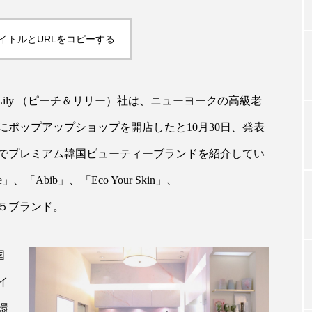
イトルとURLをコピーする
TAG LIST
タグ一覧
& Lily （ピーチ＆リリー）社は、ニューヨークの高級老
ポップアップショップを開店したと10月30日、発表
でプレミアム韓国ビューティーブランドを紹介してい
ChatGPT
Gemini
Instagram
SaaS
SN
Abib」、「Eco Your Skin」、
ジャーコスメ
アレルギー
アロマ
アンチエイジン
 」の５ブランド。
ューティー 冷え
インナービューティーアワード2025受賞商品
国
ング
エイジングケア
エクソソーム
オーガニック
イ
ング
カカイオイル
ガジェット
キーワード
環