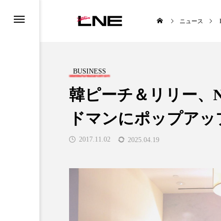
ニュース
BUSINESS
韓ピーチ＆リリー、
ドマンにポップアッ
TS
LIFESTYLE
2017.11.02
2025.04.19
