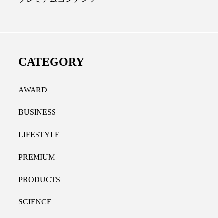
ィカルクリニック｜本郷
レチノール代替成分とは？
：内科と循環器専門医の知
オールやレチナールなど4
拓く、再生医療と統合医
果と活用法
CATEGORY
な価値
2026.07.30
28
AWARD
BUSINESS
LIFESTYLE
PREMIUM
PRODUCTS
SCIENCE