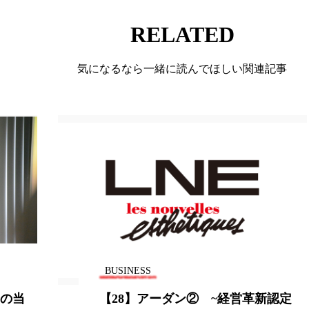
 香り 効果
需要予測
頭皮 保湿 ミスト おすすめ
RELATED
香料
香水 レイヤリング
香水の持続
高市
気になるなら一緒に読んでほしい関連記事
リア機能 とは
BUSINESS
Qの当
【28】アーダン② ~経営革新認定