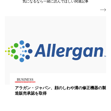
気になるなら一緒に読んでほしい関連記事
パーフェクト株式会社
バイオハッキング

バイオミメティクス
バイオミメティック
バクチオール
バリア機能
ハロウィ
ハロウィン後スキンケア
ハロウィン翌日 肌リセット
ヒアルロン酸
ビジネスモデル
ビタミンC誘導体
ファシア
ファスティング
フィトレチノール
BUSINESS
プチ断食
ブルーオーシャン
アラガン・ジャパン、顔のしわや溝の修正機器の製
造販売承認を取得
フレグランス 冬
プロンプト
ヘアケア