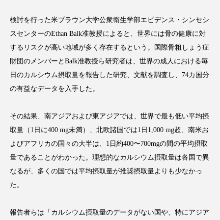
検討を行った米ブラウン大学公衆衛生学部エビデンス・シンセシ
スセンターのEthan Balk准教授によると、世界には骨の健康に対
するリスクが高い地域が多く存在するという。国際骨粗しょう症
FEATURED
注目の企画
財団のメンバーとBalk准教授ら研究者は、世界の成人における毎
日のカルシウム摂取量を報告した研究、文献を調査し、74カ国分
の有益なデータを入手した。
TAG LIST
タグ一覧
その結果、南アジアおよび東アジアでは、世界で最も低い平均摂
取量（1日に400 mg未満）、北欧諸国では1日1,000 mg超、南米お
AI
B2B
BeautyTech
ChatGPT
よびアフリカの国々の大半は、1日約400〜700mgの間の平均摂取
量であることがわかった。理想的なカルシウム摂取量は各国で異
Gemini
Instagram
SaaS
SNS
なるが、多くの国では平均摂取量が推奨摂取量よりも少なかっ
TikTok
アスタキサンチン
た。
アスレジャーコスメ
アレルギー
アロマ
報告者らは「カルシウム摂取量のデータがない国や、特にアジア