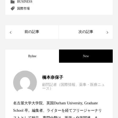
クローズアップ
ケーススタディ
BUSINESS
国際市場
コグニティブヘルス
コスト削減
コネクテッド・ビューティ
コミュニケーション
前の記事
次の記事
コルチゾール
サステナビリティ
サステナブル美容
サプライチェーン
Byline
New
サプリ
サロンクレンジング
サロン戦略
男性・家族歴・重症度でニキビ瘢痕有病
2023.06.30
サロン経営
サロン連略
シャネル
橋本奈保子
顧問記者（国際情報、薬事・医療ニュ
ース）
スカルプ クレンジング 頻度
スカルプケア
ニキビへの新技術Photopneumatic
2023.06.29
率に差異
スキンケア
スキンケア 習慣
名古屋大学大学院、英国Durham University, Graduate
時間制限食とカロリー制限食の減量効果
2023.06.28
Technology
School 卒。編集者、ライターを経てフリージャーナリ
スキンケアルーティン
ストレス
スパ
ストとして独立。専門分野は、医学・化学関連。ま