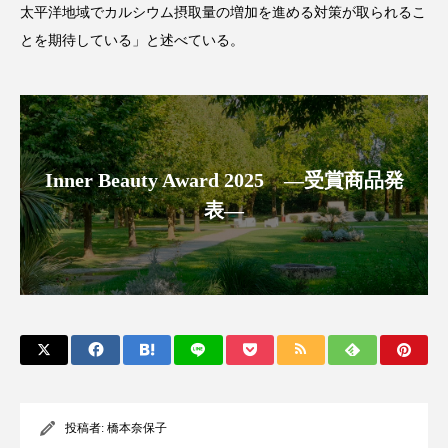
太平洋地域でカルシウム摂取量の増加を進める対策が取られるこ
アンチエイジング
アンチソリチュード
とを期待している」と述べている。
インタビュー
インナービューティー 冷え
インナービューティーアワード2025受賞商品
ウェアラブルデバイス
ウェルネス
Inner Beauty Award 2025 ―受賞商品発
表―
ウェルビーイング
エイジングケア
エクソソーム
オーガニック
オゾン
カウンセラー
カウンセリング
カカイオイル
ガジェット
キーワード
クルエルティフリー
クレンジング
投稿者:
橋本奈保子