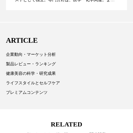
た、同分野を中心に翻訳、ウェブコンテンツ・ディレ
スマートウォッチ
スマートパッチ
に差なし
クターとしても活躍中。 本誌では主に、米国欧州を中
スマートリング
セーフプレイス
セラミド
心に先端美容医療、化学、米FDAなどの情報を担当。
セラミド保湿
セルフケア
ARTICLE
ソーシャルウェルネス
ソーシャルコマース
企業動向・マーケット分析
製品レビュー・ランキング
タンパク質
ディープクレンジング
健康美容の科学・研究成果
デジタルデトックス
デトックス
ライフスタイルとセルフケア
プレミアムコンテンツ
ドライヤー 温度 髪 ダメージ
ナイアシンアミド
ナイトプロテイン
ナイトルーティン 金木犀
RELATED
パーソナライズ
バーチャルメイク