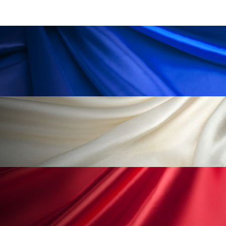
ペアトリートメント
ヘッドスパ
ヘルスケア
ヘルスビューティー
ポジショニング
ボディケア
ホルモン
マーケティング
マイクロスパ
マネジメント
むくみ対策
むくみ改善
メンズスキンケア
メンタルケア
メンタルヘルス
ライフスタイル
リカバリー
リカバリーウェア
リサーチ
リナロール 効果
リラクゼーション
リラックス効果
レチナール
レチノール