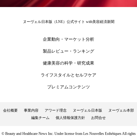
ローカル
ロンジェビティ
下半身美容
ヌーヴェル日本版（LNE）公式サイト with美容経済新聞
乾燥 対策 冬 スキンケア
乾燥対策
企業動向・マーケット分析
乾燥肌対策
他者との再接続
企業・経済
製品レビュー・ランキング
価格改定
保湿
保湿と香り
保湿成分
健康美容の科学・研究成果
健康寿命
光老化
免疫 肌
ライフスタイルとセルフケア
冬 UVケア
冬 美容 習慣
プレミアムコンテンツ
冬 髪 ツヤ 出す 方法
冬 髪 乾燥 改善 方法
会社概要
事業内容
アワード理念
ヌーヴェル日本版
ヌーヴェル本部
冬スキンケア
冬の乾燥肌
冬の印象美
編集チーム
個人情報保護方針
お問合せ
冬の準備
冬美容
冷え対策
© Beauty and Healthcare News Inc. Under license from Les Nouvelles Esthétiques All rights