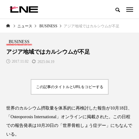
グローバルビューティ＆ヘルスケアビジネス誌
ニュース
BUSINESS
アジア地域ではカルシウムが不足
NEW POST
カテゴリー毎の最新記事
BUSINESS
LIFESTYLE
BUSINESS
アジア地域ではカルシウムが不足
2017.11.02
2025.04.19
この記事のタイトルとURLをコピーする
世界のカルシウム摂取量を体系的に再検討した報告が10月18日、
SNSの「加工顔」と美容医療｜AI
GWI調査から読み解く2030年の
」
がもたらす可能性とこれから
都市型スパ――身近なウェルネ
「Osteoporosis International」オンラインに掲載された。この日程
の次世代モデル
2026.07.13
での報告発表は10月20日の「世界骨粗しょう症デー」にちなんで
2026.08.06
いる。