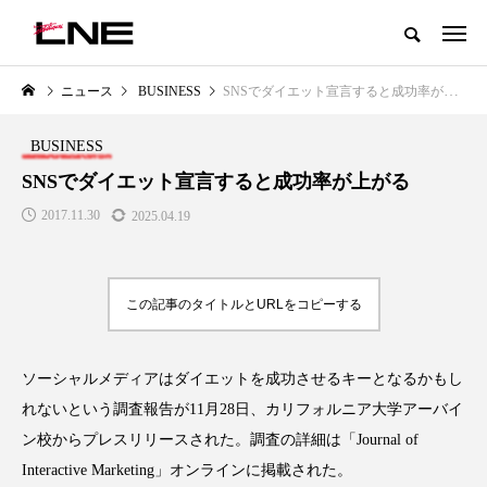
グローバルビューティ＆ヘルスケアビジネス誌
ニュース
BUSINESS
SNSでダイエット宣言すると成功率が上がる
NEW POST
カテゴリー毎の最新記事
BUSINESS
LIFESTYLE
BUSINESS
SNSでダイエット宣言すると成功率が上がる
2017.11.30
2025.04.19
この記事のタイトルとURLをコピーする
ソーシャルメディアはダイエットを成功させるキーとなるかもし
SNSの「加工顔」と美容医療｜AI
GWI調査から読み解く2030年の
」
がもたらす可能性とこれから
都市型スパ――身近なウェルネ
れないという調査報告が11月28日、カリフォルニア大学アーバイ
の次世代モデル
2026.07.13
ン校からプレスリリースされた。調査の詳細は「Journal of
2026.08.06
Interactive Marketing」オンラインに掲載された。