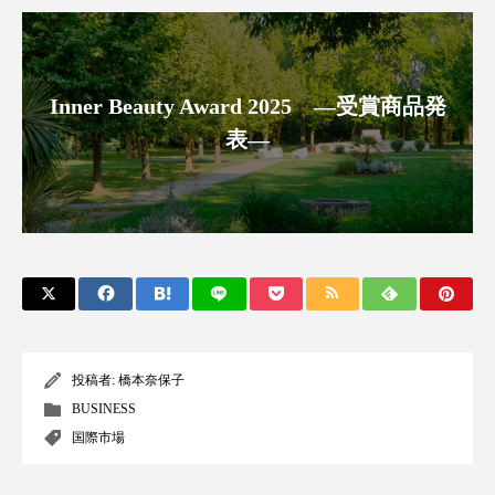
アンチエイジング
アンチソリチュード
インタビュー
インナービューティー 冷え
Inner Beauty Award 2025 ―受賞商品発
インナービューティーアワード2025受賞商品
表―
ウェアラブルデバイス
ウェルネス
ウェルビーイング
エイジングケア
エクソソーム
オーガニック
オゾン
カウンセラー
カウンセリング
投稿者:
橋本奈保子
カカイオイル
ガジェット
キーワード
BUSINESS
国際市場
クルエルティフリー
クレンジング