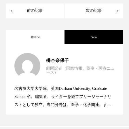
クローズアップ
ケーススタディ
前の記事
次の記事
コグニティブヘルス
コスト削減
コネクテッド・ビューティ
コミュニケーション
Byline
New
コルチゾール
サステナビリティ
男性・家族歴・重症度でニキビ瘢痕有病
2023.06.30
サステナブル美容
サプライチェーン
橋本奈保子
顧問記者（国際情報、薬事・医療ニュ
サプリ
サロンクレンジング
サロン戦略
ース）
ニキビへの新技術Photopneumatic
2023.06.29
率に差異
サロン経営
サロン連略
シャネル
名古屋大学大学院、英国Durham University, Graduate
時間制限食とカロリー制限食の減量効果
2023.06.28
Technology
School 卒。編集者、ライターを経てフリージャーナリ
スカルプ クレンジング 頻度
スカルプケア
ストとして独立。専門分野は、医学・化学関連。ま
スキンケア
スキンケア 習慣
た、同分野を中心に翻訳、ウェブコンテンツ・ディレ
に差なし
クターとしても活躍中。 本誌では主に、米国欧州を中
スキンケアルーティン
ストレス
スパ
心に先端美容医療、化学、米FDAなどの情報を担当。