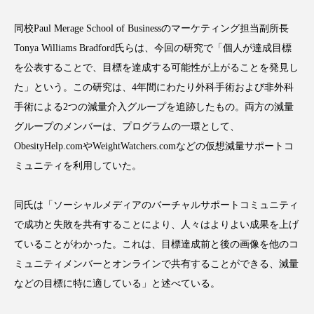
同校Paul Merage School of Businessのマーケティング担当副所長
Tonya Williams Bradford氏らは、今回の研究で「個人が達成目標
を公表することで、目標を達成する可能性が上がることを発見し
FEATURED
注目の企画
た」という。この研究は、4年間にわたり外科手術および非外科
手術による2つの減量介入グループを追跡したもの。両方の減量
グループのメンバーは、プログラムの一環として、
TAG LIST
ObesityHelp.comやWeightWatchers.comなどの仮想減量サポートコ
タグ一覧
ミュニティを利用していた。
AI
B2B
BeautyTech
ChatGPT
同氏は「ソーシャルメディアのバーチャルサポートコミュニティ
で成功と失敗を共有することにより、人々はよりよい成果を上げ
Gemini
Instagram
SaaS
SNS
ていることがわかった。これは、目標達成前と後の画像を他のコ
TikTok
アスタキサンチン
ミュニティメンバーとオンラインで共有することができる、減量
などの目標に特に適している」と述べている。
アスレジャーコスメ
アレルギー
アロマ