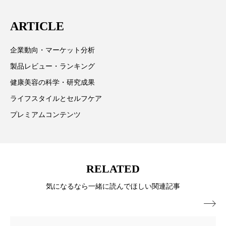
スマートウォッチ
スマートパッチ
ARTICLE
スマートリング
セーフプレイス
セラミド
企業動向・マーケット分析
セラミド保湿
セルフケア
製品レビュー・ランキング
健康美容の科学・研究成果
ソーシャルウェルネス
ソーシャルコマース
ライフスタイルとセルフケア
タンパク質
ディープクレンジング
プレミアムコンテンツ
デジタルデトックス
デトックス
ドライヤー 温度 髪 ダメージ
ナイアシンアミド
RELATED
ナイトプロテイン
ナイトルーティン 金木犀
気になるなら一緒に読んでほしい関連記事

パーソナライズ
バーチャルメイク