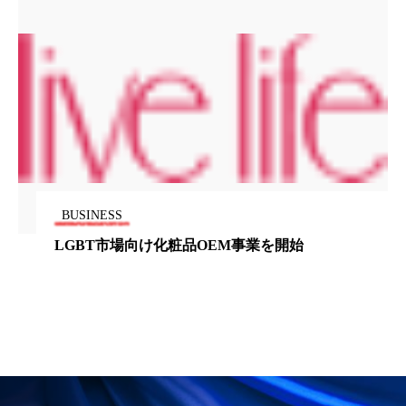
パーフェクト株式会社
バイオハッキング
バイオミメティクス
バイオミメティック
バクチオール
バリア機能
ハロウィ
ハロウィン後スキンケア
ハロウィン翌日 肌リセット
ヒアルロン酸
BUSINESS
ビジネスモデル
ビタミンC誘導体
ファシア
LGBT市場向け化粧品OEM事業を開始
ファスティング
フィトレチノール
プチ断食
ブルーオーシャン
フレグランス 冬
プロンプト
ヘアケア