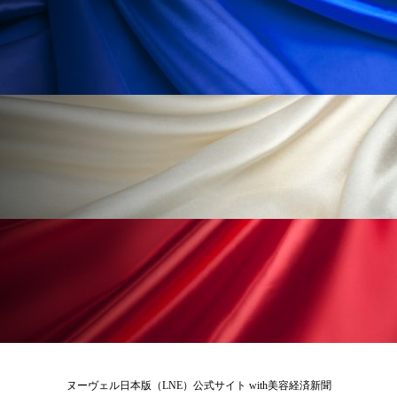
ペアトリートメント
ヘッドスパ
ヘルスケア
ヘルスビューティー
ポジショニング
ボディケア
ホルモン
マーケティング
マイクロスパ
マネジメント
むくみ対策
むくみ改善
メンズスキンケア
メンタルケア
メンタルヘルス
ライフスタイル
リカバリー
リカバリーウェア
リサーチ
リナロール 効果
リラクゼーション
リラックス効果
レチナール
レチノール
ヌーヴェル日本版（LNE）公式サイト with美容経済新聞