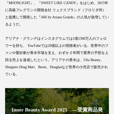
『MOONLIGHT』、『SWEET LIKE CANDY』をはじめ、2015年
に高級フレグランス開発会社 リュクスブランド（フロリダ州）
と提携して開発した『ARI by Ariana Grande』の人気が急増してい
るようだ。
FEATURED
注目の企画
アリアナ・グランデはインスタグラムでは1億1500万人のフォロ
ワーを持ち、 YouTubeでは20億以上の視聴者がいる。世界中のフ
TAG LIST
ァンや愛好家が香水市場を支え、わずか２年間で業界の予想を上
タグ一覧
回る売上を達成したという。アリアナの香水は、Ulta Beauty、
Shoppers Drug Mart、Boots、Douglasなど世​​界の小売店で販売され
AI
B2B
BeautyTech
ChatGPT
ている。
Gemini
Instagram
SaaS
SNS
TikTok
アスタキサンチン
アスレジャーコスメ
アレルギー
アロマ
Inner Beauty Award 2025 ―受賞商品発