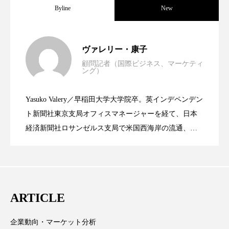
クローズアップ
ケーススタディ
Byline
New
コグニティブヘルス
コスト削減
世界の化粧品市場2025年展望：P&G・
2025.06.11
ヴァレリー・康子
コネクテッド・ビューティ
コミュニケーション
顧問記者（国際ビジネス、マーケティ
ング）
コルチゾール
サステナビリティ
資生堂、「女性研究者サイエンスグラン
2023.06.30
LVMH・ロレアルの戦略と日本企業の課
サステナブル美容
サプライチェーン
Yasuko Valery／早稲田大学大学院卒。英インデペンデン
米バイオテクノロジー企業アミリス、
2023.06.29
ト」の第16回受賞者決定
ト新聞社東京支局オフィスマネージャーを経て、日本
題
サプリ
サロンクレンジング
サロン戦略
経済新聞社ロサンゼルス支局で米国西海岸の流通、産
業分野を専門に記者経験を積む。本紙では主に、米国
サロン経営
サロン連略
シャネル
CEO退任と世界的な人員削除を発表
欧州の海外メーカー、ブランドの動向、海外市場の動
向、新規ビジネスモデルなどを担当。現在はロンドン
スカルプ クレンジング 頻度
スカルプケア
に在住
ARTICLE
スキンケア
スキンケア 習慣
スキンケアルーティン
ストレス
スパ
企業動向・マーケット分析