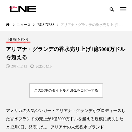
グローバルビューティ＆ヘルスケアビジネス誌
ニュース
BUSINESS
アリアナ・グランデの香水売り上げ1億5000万ドルを超える
NEW POST
カテゴリー毎の最新記事
BUSINESS
LIFESTYLE
BUSINESS
アリアナ・グランデの香水売り上げ1億5000万ドル
を超える
2017.12.12
2025.04.19
この記事のタイトルとURLをコピーする
SNSの「加工顔」と美容医療｜AI
GWI調査から読み解く2030年の
」
がもたらす可能性とこれから
都市型スパ――身近なウェルネ
アメリカの人気シンガー・アリアナ・グランデがプロディースし
の次世代モデル
2026.07.13
た香水ブランドの売上が1億5000万ドルを超える規模に成長した
2026.08.06
と12月6日、発表した。 アリアナの人気香水ブランド