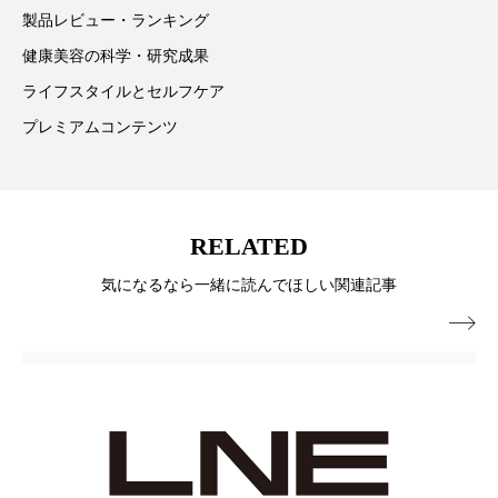
製品レビュー・ランキング
スマートウォッチ
スマートパッチ
健康美容の科学・研究成果
スマートリング
セーフプレイス
セラミド
ライフスタイルとセルフケア
プレミアムコンテンツ
セラミド保湿
セルフケア
ソーシャルウェルネス
ソーシャルコマース
RELATED
タンパク質
ディープクレンジング
気になるなら一緒に読んでほしい関連記事
デジタルデトックス
デトックス

ドライヤー 温度 髪 ダメージ
ナイアシンアミド
ナイトプロテイン
ナイトルーティン 金木犀
パーソナライズ
バーチャルメイク