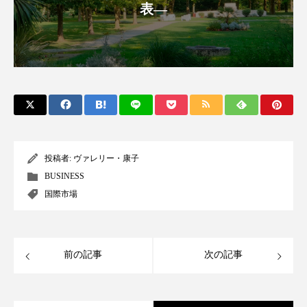
表―
アンチエイジング
アンチソリチュード
インタビュー
インナービューティー 冷え
インナービューティーアワード2025受賞商品
ウェアラブルデバイス
ウェルネス
ウェルビーイング
エイジングケア
投稿者:
ヴァレリー・康子
エクソソーム
オーガニック
オゾン
BUSINESS
国際市場
カウンセラー
カウンセリング
カカイオイル
ガジェット
キーワード
前の記事
次の記事
クルエルティフリー
クレンジング