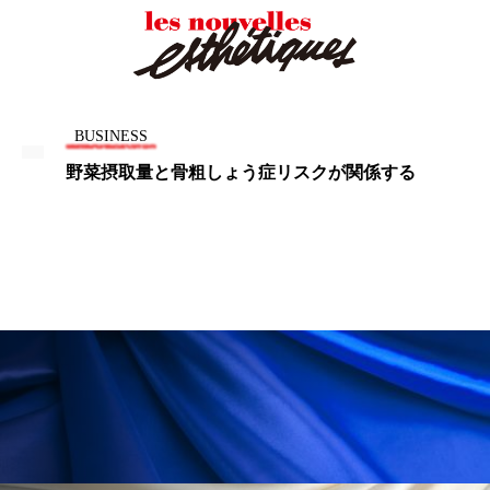
パーフェクト株式会社
バイオハッキング
バイオミメティクス
バイオミメティック
バクチオール
バリア機能
ハロウィ
BUSINESS
野菜摂取量と骨粗しょう症リスクが関係する
ハロウィン後スキンケア
ハロウィン翌日 肌リセット
ヒアルロン酸
ビジネスモデル
ビタミンC誘導体
ファシア
ファスティング
フィトレチノール
プチ断食
ブルーオーシャン
フレグランス 冬
プロンプト
ヘアケア