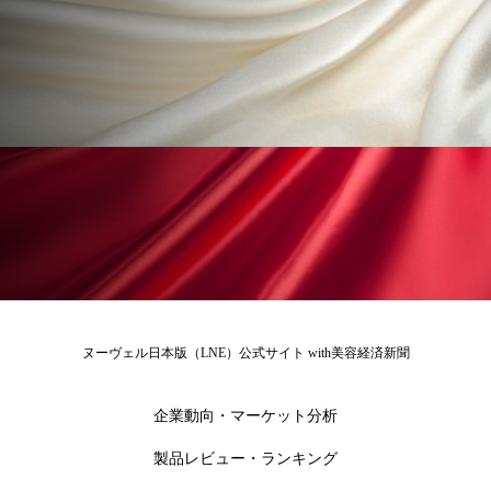
ペアトリートメント
ヘッドスパ
ヘルスケア
ヘルスビューティー
ポジショニング
ボディケア
ホルモン
マーケティング
マイクロスパ
マネジメント
むくみ対策
むくみ改善
メンズスキンケア
メンタルケア
メンタルヘルス
ライフスタイル
ヌーヴェル日本版（LNE）公式サイト with美容経済新聞
リカバリー
リカバリーウェア
リサーチ
企業動向・マーケット分析
リナロール 効果
リラクゼーション
製品レビュー・ランキング
リラックス効果
レチナール
レチノール