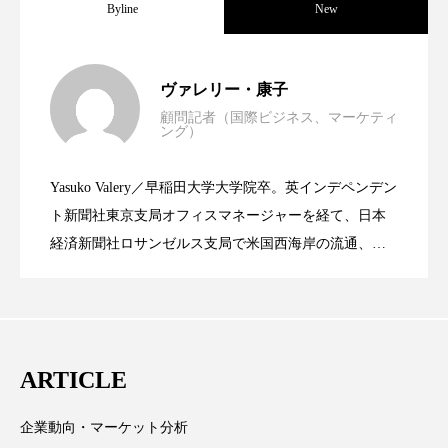
Byline
New
パーフェクト株式会社
バイオハッキング
バイオミメティクス
バイオミメティック
世界の化粧品市場2025年展望：P&G・
2025.06.11
ヴァレリー・康子
バクチオール
バリア機能
ハロウィ
顧問記者（国際ビジネス、マーケティ
ング）
資生堂、「女性研究者サイエンスグラン
2023.06.30
LVMH・ロレアルの戦略と日本企業の課
ハロウィン後スキンケア
Yasuko Valery／早稲田大学大学院卒。英インデペンデン
ハロウィン翌日 肌リセット
ヒアルロン酸
米バイオテクノロジー企業アミリス、
2023.06.29
ト」の第16回受賞者決定
ト新聞社東京支局オフィスマネージャーを経て、日本
題
経済新聞社ロサンゼルス支局で米国西海岸の流通、産
ビジネスモデル
ビタミンC誘導体
ファシア
業分野を専門に記者経験を積む。本紙では主に、米国
CEO退任と世界的な人員削除を発表
欧州の海外メーカー、ブランドの動向、海外市場の動
ファスティング
フィトレチノール
向、新規ビジネスモデルなどを担当。現在はロンドン
プチ断食
ブルーオーシャン
に在住
ARTICLE
フレグランス 冬
プロンプト
ヘアケア
企業動向・マーケット分析