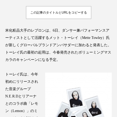
アンチエイジング
アンチソリチュード
この記事のタイトルとURLをコピーする
インタビュー
インナービューティー 冷え
インナービューティーアワード2025受賞商品
米化粧品大手のレブロンは、6日、ダンサー兼パフォーマンスア
ーティストとして活躍するメット・トーレイ（Mette Towley）氏
ウェアラブルデバイス
ウェルネス
が新しくグローバルブランドアンバサダーに加わると発表した。
トーレイ氏の最初の起用は、今春発売されたボリューミングマス
ウェルビーイング
エイジングケア
カラのキャンペーンになる予定。
エクソソーム
オーガニック
オゾン
トーレイ氏は、今年
カウンセラー
カウンセリング
初めにリリースされ
た音楽グループ
カカイオイル
ガジェット
キーワード
N.E.R.Dとリアーナ
とのコラボ曲「レモ
クルエルティフリー
クレンジング
ン（Lemon）」のミ