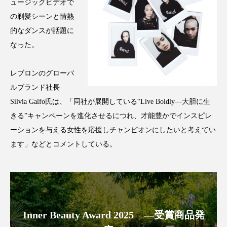
クローズアップ
ケーススタディ
ュージックビデオで
の剃髪シーンと情熱
コグニティブヘルス
コスト削減
的なダンスが話題に
なった。
コネクテッド・ビューティ
コミュニケーション
レブロンのグローバ
コルチゾール
サステナビリティ
ルブランド社長
サステナブル美容
サプライチェーン
Silvia Galfo氏は、「同社が展開している“Live Boldly—大胆に生
きる”キャンペーンを進化させるにつれ、才能豊かでインスピレ
サプリ
サロンクレンジング
サロン戦略
ーションを与える女性を応援しチャンピオンにしたいと考えてい
ます」などとコメントしている。
サロン経営
サロン連略
シャネル
スカルプ クレンジング 頻度
スカルプケア
スキンケア
スキンケア 習慣
Inner Beauty Award 2025 ―受賞商品発
スキンケアルーティン
ストレス
スパ