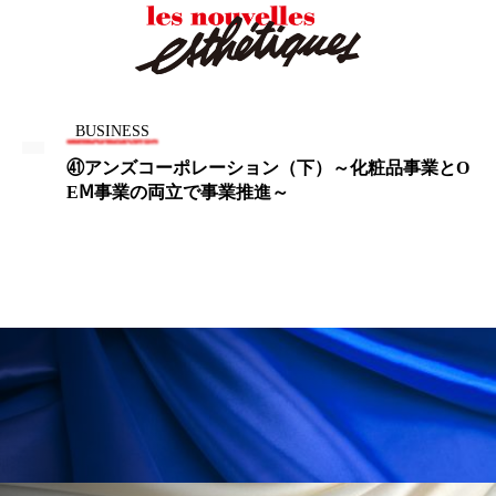
ローカル
ロンジェビティ
下半身美容
乾燥 対策 冬 スキンケア
乾燥対策
BUSINESS
乾燥肌対策
他者との再接続
企業・経済
㊶アンズコーポレーション（下）～化粧品事業とO
EⅯ事業の両立で事業推進～
価格改定
保湿
保湿と香り
保湿成分
健康寿命
光老化
免疫 肌
冬 UVケア
冬 美容 習慣
冬 髪 ツヤ 出す 方法
冬 髪 乾燥 改善 方法
冬スキンケア
冬の乾燥肌
冬の印象美
冬の準備
冬美容
冷え対策