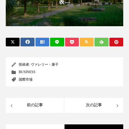
表―
スマートウォッチ
スマートパッチ
スマートリング
セーフプレイス
セラミド
セラミド保湿
セルフケア
ソーシャルウェルネス
ソーシャルコマース
投稿者:
ヴァレリー・康子
タンパク質
ディープクレンジング
BUSINESS
デジタルデトックス
デトックス
国際市場
ドライヤー 温度 髪 ダメージ
ナイアシンアミド
前の記事
次の記事
ナイトプロテイン
ナイトルーティン 金木犀
パーソナライズ
バーチャルメイク