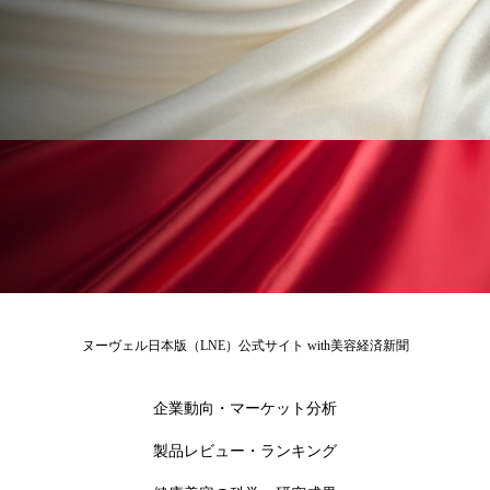
冷え性改善
加工アプリ
加工フィルター
加工顔
労働環境
国内市場
国際市場
地政学リスク
外出控え
夜 スキンケア 香り
孤独
巡らせるケア
巡りケア
差別化
廃棄ロス
成分
技術経営
技術転用
抗酸化
抗酸化ケア
断食
新商品
日中関係
日焼け止め
時間制限食
ヌーヴェル日本版（LNE）公式サイト with美容経済新聞
東洋医学
梅雨
棚卸資産
汗ケア
企業動向・マーケット分析
温活スキンケア
温活女子
温活習慣
製品レビュー・ランキング