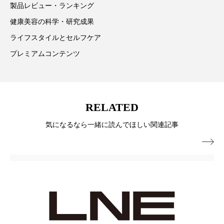
ペアトリートメント
ヘッドスパ
製品レビュー・ランキング
健康美容の科学・研究成果
ヘルスケア
ヘルスビューティー
ライフスタイルとセルフケア
ポジショニング
ボディケア
ホルモン
プレミアムコンテンツ
マーケティング
マイクロスパ
マネジメント
むくみ対策
むくみ改善
RELATED
メンズスキンケア
メンタルケア
気になるなら一緒に読んでほしい関連記事

メンタルヘルス
ライフスタイル
リカバリー
リカバリーウェア
リサーチ
リナロール 効果
リラクゼーション
リラックス効果
レチナール
レチノール