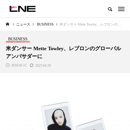
グローバルビューティ＆ヘルスケアビジネス誌
ニュース
BUSINESS
米ダンサー Mette Towley、レブロンのグローバルアンバサダーに
NEW POST
カテゴリー毎の最新記事
BUSINESS
LIFESTYLE
BUSINESS
米ダンサー Mette Towley、レブロンのグローバル
アンバサダーに
2018.06.11
2025.04.19
SNSの「加工顔」と美容医療｜AI
GWI調査から読み解く2030年の
」
がもたらす可能性とこれから
都市型スパ――身近なウェルネ
の次世代モデル
2026.07.13
2026.08.06