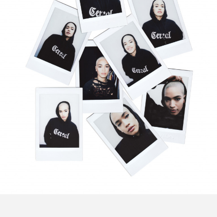
FEATURED
注目の企画
TAG LIST
タグ一覧
AI
B2B
BeautyTech
ChatGPT
Gemini
Instagram
SaaS
SNS
TikTok
アスタキサンチン
アスレジャーコスメ
アレルギー
アロマ