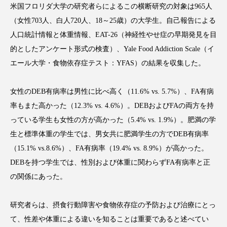
米国フロリダ大学の研究者らによるこの横断研究の対象は965人
（女性703人、白人720人、18～25歳）の大学生。自己報告による
人口統計情報と体重情報、EAT-26（神経性やせ症の早期発見を目
的としたアンケート形式の検査）、Yale Food Addiction Scale（イ
FEATURED
注目の企画
エール大学・食物依存症テスト：YFAS）の結果を収集した。
女性のDEB有病率は男性に比べ高く（11.6% vs. 5.7%）、FA有病
TAG LIST
率もまた高かった（12.3% vs. 4.6%）。DEBおよびFAの両方を持
タグ一覧
っている学生も女性の方が高かった（5.4% vs. 1.9%）。肥満の学
生と標準体重の学生では、男女共に肥満学生の方でDEB有病率
AI
B2B
BeautyTech
ChatGPT
（15.1% vs.8.6%）、FA有病率（19.4% vs. 8.9%）が高かった。
DEBを持つ学生では、性別および体重に関わらずFA有病率と正
Gemini
Instagram
SaaS
SNS
の関係にあった。
TikTok
アスタキサンチン
研究者らは、摂食行動障害や食物依存症の予防および治療にとっ
アスレジャーコスメ
アレルギー
アロマ
て、性差や体重による違いを知ることは重要であると述べてい