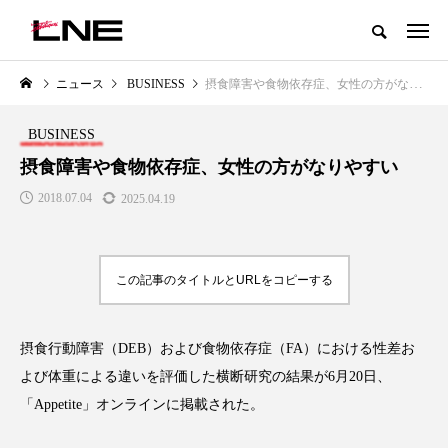
グローバルビューティ＆ヘルスケアビジネス誌
ニュース
BUSINESS
摂食障害や食物依存症、女性の方がなりやすい
NEW POST
カテゴリー毎の最新記事
BUSINESS
LIFESTYLE
BUSINESS
摂食障害や食物依存症、女性の方がなりやすい
2018.07.04
2025.04.19
この記事のタイトルとURLをコピーする
摂食行動障害（DEB）および食物依存症（FA）における性差お
SNSの「加工顔」と美容医療｜AI
GWI調査から読み解く2030年の
」
がもたらす可能性とこれから
都市型スパ――身近なウェルネ
よび体重による違いを評価した横断研究の結果が6月20日、
の次世代モデル
2026.07.13
「Appetite」オンラインに掲載された。
2026.08.06