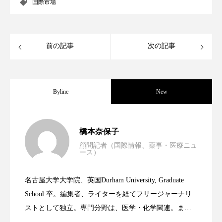
クローズアップ
ケーススタディ
国際市場
コグニティブヘルス
コスト削減
前の記事
次の記事
コネクテッド・ビューティ
コミュニケーション
コルチゾール
サステナビリティ
Byline
New
サステナブル美容
サプライチェーン
サプリ
サロンクレンジング
サロン戦略
男性・家族歴・重症度でニキビ瘢痕有病
2023.06.30
橋本奈保子
サロン経営
サロン連略
シャネル
顧問記者（国際情報、薬事・医療ニュ
ース）
ニキビへの新技術Photopneumatic
2023.06.29
率に差異
スカルプ クレンジング 頻度
スカルプケア
名古屋大学大学院、英国Durham University, Graduate
スキンケア
スキンケア 習慣
時間制限食とカロリー制限食の減量効果
2023.06.28
Technology
School 卒。編集者、ライターを経てフリージャーナリ
ストとして独立。専門分野は、医学・化学関連。ま
スキンケアルーティン
ストレス
スパ
た、同分野を中心に翻訳、ウェブコンテンツ・ディレ