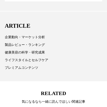
に差なし
クターとしても活躍中。 本誌では主に、米国欧州を中
スマートウォッチ
スマートパッチ
心に先端美容医療、化学、米FDAなどの情報を担当。
スマートリング
セーフプレイス
セラミド
ARTICLE
セラミド保湿
セルフケア
企業動向・マーケット分析
ソーシャルウェルネス
ソーシャルコマース
製品レビュー・ランキング
健康美容の科学・研究成果
タンパク質
ディープクレンジング
ライフスタイルとセルフケア
デジタルデトックス
デトックス
プレミアムコンテンツ
ドライヤー 温度 髪 ダメージ
ナイアシンアミド
ナイトプロテイン
ナイトルーティン 金木犀
RELATED
パーソナライズ
バーチャルメイク
気になるなら一緒に読んでほしい関連記事