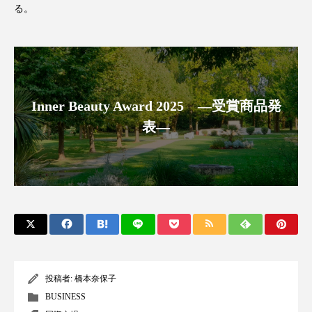
る。
アンチエイジング
アンチソリチュード
インタビュー
インナービューティー 冷え
インナービューティーアワード2025受賞商品
Inner Beauty Award 2025 ―受賞商品発
ウェアラブルデバイス
ウェルネス
表―
ウェルビーイング
エイジングケア
エクソソーム
オーガニック
オゾン
カウンセラー
カウンセリング
カカイオイル
ガジェット
キーワード
投稿者:
橋本奈保子
クルエルティフリー
クレンジング
BUSINESS