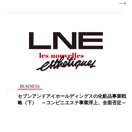

パーフェクト株式会社
バイオハッキング
バイオミメティクス
バイオミメティック
バクチオール
バリア機能
ハロウィ
ハロウィン後スキンケア
ハロウィン翌日 肌リセット
ヒアルロン酸
ビジネスモデル
ビタミンC誘導体
ファシア
BUSINESS
ファスティング
フィトレチノール
セブンアンドアイホールディングスの化粧品事業戦
略（下） ～コンビニエステ事業浮上、全面否定～
プチ断食
ブルーオーシャン
フレグランス 冬
プロンプト
ヘアケア