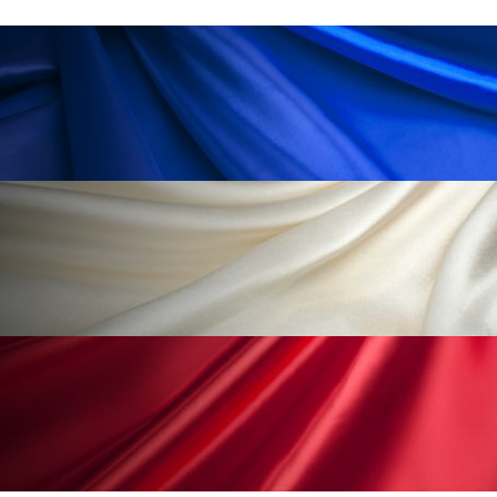
ペアトリートメント
ヘッドスパ
ヘルスケア
ヘルスビューティー
ポジショニング
ボディケア
ホルモン
マーケティング
マイクロスパ
マネジメント
むくみ対策
むくみ改善
メンズスキンケア
メンタルケア
メンタルヘルス
ライフスタイル
リカバリー
リカバリーウェア
リサーチ
リナロール 効果
リラクゼーション
リラックス効果
レチナール
レチノール