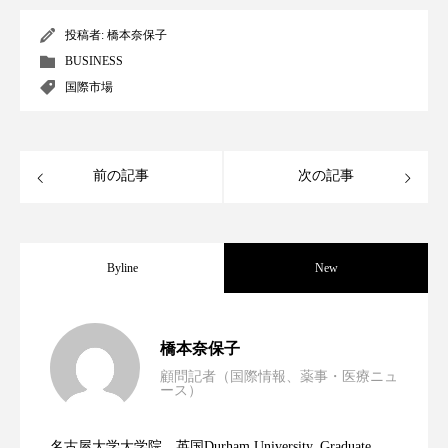
クローズアップ
ケーススタディ
投稿者:
橋本奈保子
コグニティブヘルス
コスト削減
BUSINESS
国際市場
コネクテッド・ビューティ
コミュニケーション
コルチゾール
サステナビリティ
前の記事
次の記事
サステナブル美容
サプライチェーン
サプリ
サロンクレンジング
サロン戦略
Byline
New
サロン経営
サロン連略
シャネル
男性・家族歴・重症度でニキビ瘢痕有病
2023.06.30
スカルプ クレンジング 頻度
スカルプケア
橋本奈保子
顧問記者（国際情報、薬事・医療ニュ
スキンケア
スキンケア 習慣
ース）
ニキビへの新技術Photopneumatic
2023.06.29
率に差異
スキンケアルーティン
ストレス
スパ
名古屋大学大学院、英国Durham University, Graduate