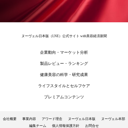
ローカル
ロンジェビティ
下半身美容
乾燥 対策 冬 スキンケア
乾燥対策
ヌーヴェル日本版（LNE）公式サイト with美容経済新聞
乾燥肌対策
他者との再接続
企業・経済
価格改定
保湿
保湿と香り
保湿成分
企業動向・マーケット分析
製品レビュー・ランキング
健康寿命
光老化
免疫 肌
健康美容の科学・研究成果
冬 UVケア
冬 美容 習慣
ライフスタイルとセルフケア
冬 髪 ツヤ 出す 方法
冬 髪 乾燥 改善 方法
プレミアムコンテンツ
冬スキンケア
冬の乾燥肌
冬の印象美
会社概要
事業内容
アワード理念
ヌーヴェル日本版
ヌーヴェル本部
冬の準備
冬美容
冷え対策
編集チーム
個人情報保護方針
お問合せ