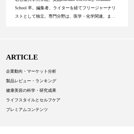
時間制限食とカロリー制限食の減量効果
2023.06.28
Technology
School 卒。編集者、ライターを経てフリージャーナリ
スマートウォッチ
スマートパッチ
ストとして独立。専門分野は、医学・化学関連。ま
スマートリング
セーフプレイス
セラミド
た、同分野を中心に翻訳、ウェブコンテンツ・ディレ
に差なし
クターとしても活躍中。 本誌では主に、米国欧州を中
セラミド保湿
セルフケア
心に先端美容医療、化学、米FDAなどの情報を担当。
ソーシャルウェルネス
ソーシャルコマース
ARTICLE
タンパク質
ディープクレンジング
企業動向・マーケット分析
製品レビュー・ランキング
デジタルデトックス
デトックス
健康美容の科学・研究成果
ドライヤー 温度 髪 ダメージ
ナイアシンアミド
ライフスタイルとセルフケア
プレミアムコンテンツ
ナイトプロテイン
ナイトルーティン 金木犀
パーソナライズ
バーチャルメイク