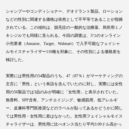
シャンプーやコンディショナー、デオドラント製品、ローション
などの性別に関連する価格は依然として不平等であることが指摘
されている。この傾向は、脱毛症の一般的な治療薬、局所用ミノ
FEATURED
注目の企画
キシジルでも同様に見られる。今回の調査は、
3
つのオンライン
小売業者（
Amazon
、
Target
、
Walmart
）で入手可能なフェイシャ
ルモイスチャライザー
110
種を対象に、その性別による価格差を
TAG LIST
検討した。
タグ一覧
実際には男性用の
54
製品のうち、
47
（
87
％）がマーケティングの
AI
B2B
BeautyTech
ChatGPT
文言に「男性」という単語を含んでいたのに対し、実際には女性
用の
56
製品では
3
品のみが明確に「女性用」と表示されていた。
Gemini
Instagram
SaaS
SNS
無香料、
SPF
含有、アンチエイジング、敏感肌用、低アレルギ
TikTok
アスタキサンチン
ー、皮膚科専門医推奨などのラベルが貼ってあるかどうかに関し
ては男性用・女性用に差はなかった。女性用フェイシャルモイス
アスレジャーコスメ
アレルギー
アロマ
チャライザーは、男性用に比べオンス当たり平均
3.09
ドル高かっ