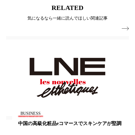
パーフェクト株式会社
バイオハッキング
RELATED
気になるなら一緒に読んでほしい関連記事
バイオミメティクス
バイオミメティック

バクチオール
バリア機能
ハロウィ
ハロウィン後スキンケア
ハロウィン翌日 肌リセット
ヒアルロン酸
ビジネスモデル
ビタミンC誘導体
ファシア
ファスティング
フィトレチノール
プチ断食
ブルーオーシャン
BUSINESS
フレグランス 冬
プロンプト
ヘアケア
中国の高級化粧品eコマースでスキンケアが堅調