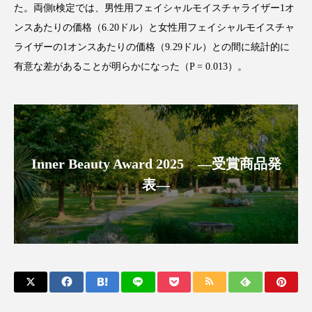
た。両側
t
検定では、男性用フェイシャルモイスチャライザー
1
オ
アンチエイジング
アンチソリチュード
ンスあたりの価格（
6.20
ドル）と女性用フェイシャルモイスチャ
インタビュー
インナービューティー 冷え
ライザーの
1
オンスあたりの価格（
9.29
ドル）との間に統計的に
有意な差があることが明らかになった（
P = 0.013
）。
インナービューティーアワード2025受賞商品
ウェアラブルデバイス
ウェルネス
ウェルビーイング
エイジングケア
Inner Beauty Award 2025 ―受賞商品発
エクソソーム
オーガニック
オゾン
表―
カウンセラー
カウンセリング
カカイオイル
ガジェット
キーワード
クルエルティフリー
クレンジング