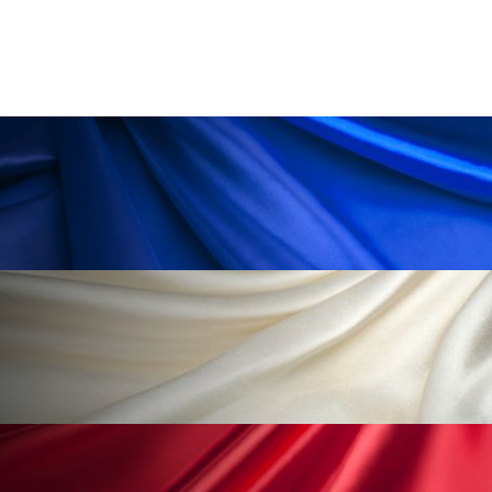
ペアトリートメント
ヘッドスパ
ヘルスケア
ヘルスビューティー
ポジショニング
ボディケア
ホルモン
マーケティング
マイクロスパ
マネジメント
むくみ対策
むくみ改善
メンズスキンケア
メンタルケア
メンタルヘルス
ライフスタイル
リカバリー
リカバリーウェア
リサーチ
リナロール 効果
リラクゼーション
リラックス効果
レチナール
レチノール