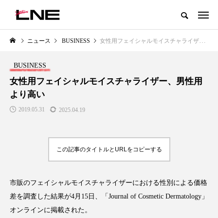
グローバルビューティ＆ヘルスケアビジネス誌
ニュース
BUSINESS
女性用フェイシャルモイスチャライザー、男性用より高い
NEW POST
カテゴリー毎の最新記事
BUSINESS
LIFESTYLE
BUSINESS
女性用フェイシャルモイスチャライザー、男性用
より高い
2019.05.31
2025.04.19
この記事のタイトルとURLをコピーする
SNSの「加工顔」と美容医療｜AI
GWI調査から読み解く2030年の
」
がもたらす可能性とこれから
都市型スパ――身近なウェルネ
市販のフェイシャルモイスチャライザーにおける性別による価格
の次世代モデル
2026.07.13
差を調査した結果が
4
月
15
日、「
Journal of Cosmetic Dermatology
」
2026.08.06
オンラインに掲載された。