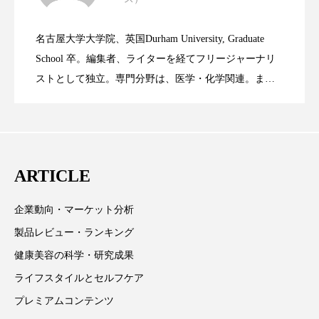
ニキビへの新技術Photopneumatic
2023.06.29
率に差異
スマートウォッチ
スマートパッチ
名古屋大学大学院、英国Durham University, Graduate
時間制限食とカロリー制限食の減量効果
2023.06.28
Technology
スマートリング
セーフプレイス
セラミド
School 卒。編集者、ライターを経てフリージャーナリ
ストとして独立。専門分野は、医学・化学関連。ま
セラミド保湿
セルフケア
た、同分野を中心に翻訳、ウェブコンテンツ・ディレ
に差なし
クターとしても活躍中。 本誌では主に、米国欧州を中
ソーシャルウェルネス
ソーシャルコマース
心に先端美容医療、化学、米FDAなどの情報を担当。
タンパク質
ディープクレンジング
ARTICLE
デジタルデトックス
デトックス
企業動向・マーケット分析
ドライヤー 温度 髪 ダメージ
ナイアシンアミド
製品レビュー・ランキング
健康美容の科学・研究成果
ナイトプロテイン
ナイトルーティン 金木犀
ライフスタイルとセルフケア
パーソナライズ
バーチャルメイク
プレミアムコンテンツ