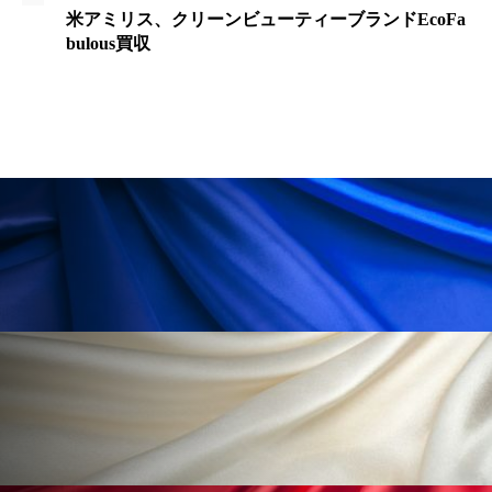
ペアトリートメント
ヘッドスパ
米アミリス、クリーンビューティーブランドEcoFa
bulous買収
ヘルスケア
ヘルスビューティー
ポジショニング
ボディケア
ホルモン
マーケティング
マイクロスパ
マネジメント
むくみ対策
むくみ改善
メンズスキンケア
メンタルケア
メンタルヘルス
ライフスタイル
リカバリー
リカバリーウェア
リサーチ
リナロール 効果
リラクゼーション
リラックス効果
レチナール
レチノール