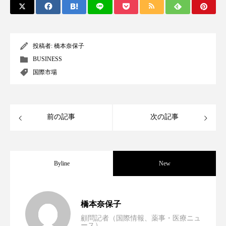
クローズアップ
ケーススタディ
コグニティブヘルス
コスト削減
投稿者:
橋本奈保子
コネクテッド・ビューティ
コミュニケーション
BUSINESS
国際市場
コルチゾール
サステナビリティ
サステナブル美容
サプライチェーン
前の記事
次の記事
サプリ
サロンクレンジング
サロン戦略
サロン経営
サロン連略
シャネル
Byline
New
スカルプ クレンジング 頻度
スカルプケア
スキンケア
スキンケア 習慣
男性・家族歴・重症度でニキビ瘢痕有病
2023.06.30
橋本奈保子
顧問記者（国際情報、薬事・医療ニュ
スキンケアルーティン
ストレス
スパ
ース）