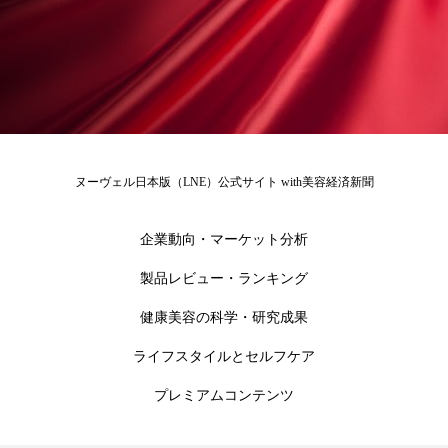
ローカル
ロンジェビティ
下半身美容
乾燥 対策 冬 スキンケア
乾燥対策
乾燥肌対策
他者との再接続
企業・経済
価格改定
保湿
保湿と香り
保湿成分
ヌーヴェル日本版（LNE）公式サイト with美容経済新聞
健康寿命
光老化
免疫 肌
企業動向・マーケット分析
冬 UVケア
冬 美容 習慣
製品レビュー・ランキング
健康美容の科学・研究成果
冬 髪 ツヤ 出す 方法
冬 髪 乾燥 改善 方法
ライフスタイルとセルフケア
冬スキンケア
冬の乾燥肌
冬の印象美
プレミアムコンテンツ
冬の準備
冬美容
冷え対策