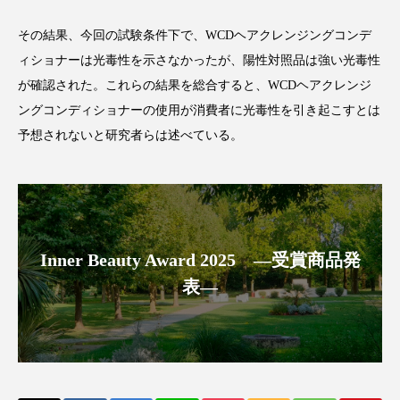
アンチエイジング
アンチソリチュード
その結果、今回の試験条件下で、WCDヘアクレンジングコンデ
インタビュー
インナービューティー 冷え
ィショナーは光毒性を示さなかったが、陽性対照品は強い光毒性
が確認された。これらの結果を総合すると、WCDヘアクレンジ
インナービューティーアワード2025受賞商品
ングコンディショナーの使用が消費者に光毒性を引き起こすとは
予想されないと研究者らは述べている。
ウェアラブルデバイス
ウェルネス
ウェルビーイング
エイジングケア
エクソソーム
オーガニック
オゾン
Inner Beauty Award 2025 ―受賞商品発
カウンセラー
カウンセリング
表―
カカイオイル
ガジェット
キーワード
クルエルティフリー
クレンジング