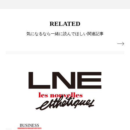
パーフェクト株式会社
バイオハッキング
バイオミメティクス
バイオミメティック
RELATED
バクチオール
バリア機能
ハロウィ
気になるなら一緒に読んでほしい関連記事

ハロウィン後スキンケア
ハロウィン翌日 肌リセット
ヒアルロン酸
ビジネスモデル
ビタミンC誘導体
ファシア
ファスティング
フィトレチノール
プチ断食
ブルーオーシャン
フレグランス 冬
プロンプト
ヘアケア
BUSINESS