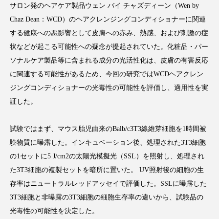
サロン発のヘアケア製品ウェン バイ チャズディーン（Wen by
Chaz Dean：WCD）のヘアクレンジングコンディショナーに関連
する健康への悪影響として皮膚への赤み、熱感、および刺激の症
状などが起こる可能性への疑念が提起されていた。化粧品・パー
FEATURED
注目の企画
ソナルケア製品等に含まれる成分の光活性化は、皮膚の有害反応
に関連する可能性があるため、今回の研究ではWCDヘアクレン
ジングコンディショナーの光毒性の可能性を評価し、適用性を実
TAG LIST
証した。
タグ一覧
試験ではまず、マウス胎児由来のBalb/c3T3線維芽細胞を1時間被
AI
B2B
BeautyTech
ChatGPT
験物質に曝露した。インキュベーション後、処理された3T3細胞
の1セットに5 J/cm2の太陽光模擬光（SSL）を照射し、処理され
Gemini
Instagram
SaaS
SNS
た3T3細胞の複製セットを暗所に置いた。 UV照射後の細胞の生
TikTok
アスタキサンチン
存率はニュートラルレッドアッセイで評価した。SSLに曝露した
3T3細胞と非曝露の3T3細胞の細胞生存率の違いから、試験品の
アスレジャーコスメ
アレルギー
アロマ
光毒性の可能性を決定した。