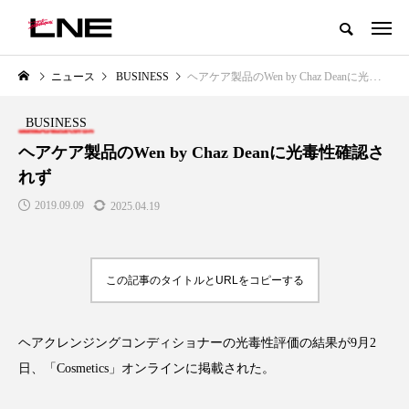
グローバルビューティ＆ヘルスケアビジネス誌
ニュース
BUSINESS
ヘアケア製品のWen by Chaz Deanに光毒性確認されず
NEW POST
カテゴリー毎の最新記事
BUSINESS
LIFESTYLE
BUSINESS
ヘアケア製品のWen by Chaz Deanに光毒性確認さ
れず
2019.09.09
2025.04.19
この記事のタイトルとURLをコピーする
SNSの「加工顔」と美容医療｜AI
GWI調査から読み解く2030年の
」
がもたらす可能性とこれから
都市型スパ――身近なウェルネ
ヘアクレンジングコンディショナーの光毒性評価の結果が9月2
の次世代モデル
2026.07.13
日、「Cosmetics」オンラインに掲載された。
2026.08.06