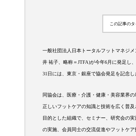
クレンジング
クローズア
コネクテッド・ビューティ
この記事のタ
サプライチェーン
サプリ
スカルプ クレンジング 頻度
一般社団法人日本トータルフットマネジメ
井 祐子、略称＝JTFA)が今年6月に発足
ストレス
スパ
ス
31日には、東京・銀座で協会発足を記念
セラミド保湿
セルフケア
ディープクレンジング
デ
同協会は、医療・介護・健康・美容業界の
正しいフットケアの知識と技術を広く普及
ナイトプロテイン
ナイト
目的とした組織で、セミナー、研究会の実
バイオハッキング
バイオ
の実施、会員同士の交流促進やフットケア