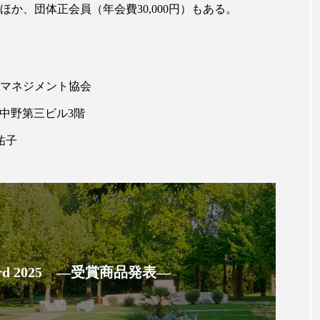
ほか、団体正会員（年会費30,000円）もある。
ー
加工顔
労働環境
国内市場
国際市場
香り
孤独
巡らせるケア
巡りケア
差別化
トマネジメント協会
抗酸化
抗酸化ケア
断食
新商品
日中関係
-7 中野第三ビル3階
梅雨
棚卸資産
汗ケア
温活スキンケア
祐子
物流問題
特殊メイク
猛暑
生物模倣
用
眠
睡眠 美容 金木犀
睡眠美容
秋
秋 冷え
対策
美容
美容テック
美容と政治
美容ビジ
美肌習慣
美脚習慣
老化
肌ケア
肌トラブ
 Award 2025 ―受賞商品発表―
律神経
花王
血行促進
過剰在庫
都市型美容