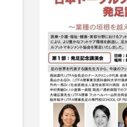
超が「ながら美容」を実
SNSの「加工顔」と美容医療
を有効に使いたい」が9
がもたらす可能性とこれか
2026.07.13
9