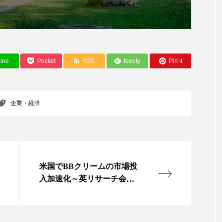
 香り 効果
需要予測
頭皮 保湿 ミスト おすすめ
香料
香水 レイヤリング
香水の持続
高市
リア機能 とは
ine
Pocket
RSS
feedly
Pin it
企業・経済
米国でBBクリームの市場投
入加速化～英リサーチ会社
ミンテル調査