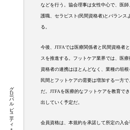
ハロウィン後スキンケア
などを行う。協会理事は女性中心で、医師
ファシア
ファスティング
護職、セラピスト(民間資格者)とバランス
る。
プロンプト
ヘアケア
ポジショニング
ボディケ
今後、JTFAでは医療関係者と民間資格者
むくみ対策
むくみ改善
スを推進する。フットケア業界では、医療
資格者の連携はほとんどなく、業種の垣根
リカバリー
リカバリーウ
民間とフットケアの需要は増加する一方で
レチナール
レチノール
だ。JTFAを医療的なフットケアを教育で
乾燥対策
乾燥肌対策
出していく予定だ。
健康寿命
光老化
会員資格は、本規約を承諾して所定の入会手
冬スキンケア
冬の乾燥肌