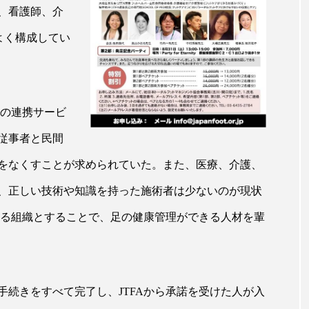
ハロウィン翌日 肌リセット
ヒアルロン酸
ビジネスモデ
、看護師、介
フィトレチノール
プチ断食
ブルーオーシャン
よく構成してい
ペアトリートメント
ヘッドスパ
ヘルスケア
ヘ
ア
ホルモン
マーケティング
マイクロスパ
との連携サービ
メンズスキンケア
メンタルケア
メンタルヘルス
従事者と民間
をなくすことが求められていた。また、医療、介護、
ェア
リサーチ
リナロール 効果
リラクゼーション
、正しい技術や知識を持った施術者は少ないのが現状
ローカル
ロンジェビティ
下半身美容
乾燥 
きる組織とすることで、足の健康管理ができる人材を輩
他者との再接続
企業・経済
価格改定
保湿
免疫 肌
冬 UVケア
冬 美容 習慣
冬 髪 ツヤ 出す 
続きをすべて完了し、JTFAから承諾を受けた人が入
冬の印象美
冬の準備
冬美容
冷え対策