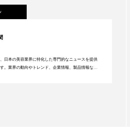
w
美容」事例｜「死の谷」克服と酷暑を商機に変えるB2B
聞
資産38%削減――AI需要予測で猛暑の欠品と過剰在庫
、日本の美容業界に特化した専門的なニュースを提供
す。業界の動向やトレンド、企業情報、製品情報な
顔画像解析AI』が猛暑の建設現場に選ばれる理由
る幅広いテーマを取り上げています。 編集部では、美
情報収集、分析を行い、業界内外の最新情報を主に美
向けて発信しています。私たちは「キレイをふやす」
て信頼性の高い情報提供を通じて美容業界の発展に貢
ています。