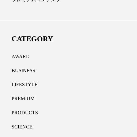
ディカルクリニック｜本郷
レチノール代替成分と
長：内科と循環器専門医の知
オールやレチナールなど
り拓く、再生医療と統合医
果と活用法
CATEGORY
たな価値
2026.07.30
.04.28
AWARD
BUSINESS
LIFESTYLE
PREMIUM
PRODUCTS
SCIENCE