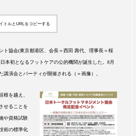
ップ
ケーススタディ
コグニティブヘルス
コスト
コミュニケーション
コルチゾール
サステナビリティ
イトルとURLをコピーする
サロンクレンジング
サロン戦略
サロン経営
スカルプケア
スキンケア
スキンケア 習慣
ス
ント協会(東京都港区、会長＝西田 壽代、理事長＝桜
し、日本初となるフットケアの公的機関が誕生した。8月
マートウォッチ
スマートパッチ
スマートリング
セ
した講演会とパーティが開催される（＝画像）。
ソーシャルウェルネス
ソーシャルコマース
タン
ジタルデトックス
デトックス
ドライヤー 温度 髪 ダメー
垣根を越え、
させることを
ルーティン 金木犀
パーソナライズ
バーチャルメイク
施や資格試験
ミメティクス
バイオミメティック
バクチオール
技術の標準化