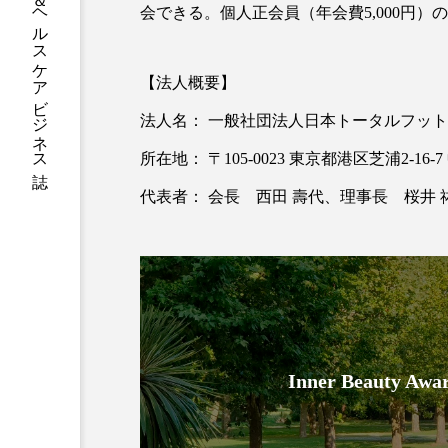
グローバルビューティ＆ヘルスケアビジネス誌
会できる。個人正会員（年会費5,000円）の
加工アプリ
加工フィルタ
【法人概要】
外出控え
夜 スキンケア 
法人名： 一般社団法人日本トータルフッ
技術経営
技術転用
所在地： 〒105-0023 東京都港区芝浦2-16
時間制限食
東洋医学
代表者： 会長 西田 壽代、理事長 桜井 
為替相場
熱中症対策
画像解析
発酵
睡
素髪ケア やり方
紫外線
美容業界
美的感覚
Inner Beauty
肌荒れ防止
脳
自