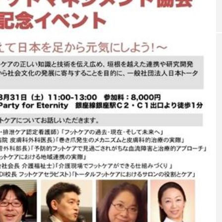
｜AI
GWI調査から読み解く2030年の都
青山メ
ら
市型スパ――身近なウェルネスの
玲 院
次世代モデル
見が切
療の新
2026.08.06
2026
FEATURED
注目の企画