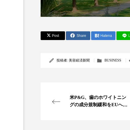
金木犀 スキンケア
金木犀
香りケア
香りの重ね使い
髪 静電気 冬 対策
髪のバ
Post
Share
Hatena
L
投稿者:
美容経済新聞
BUSINESS
米P&G、歯のホワイトニン
グの成分規制緩和をEUへ要
請