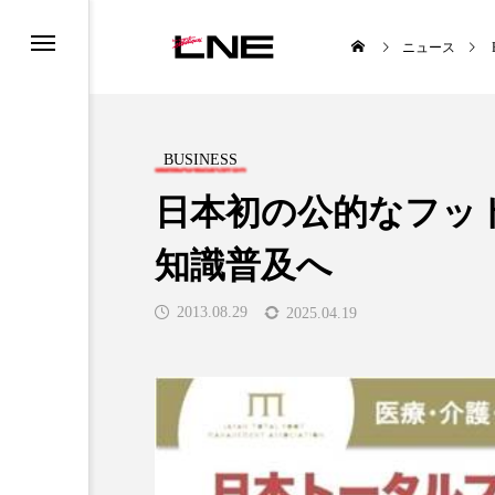
ニュース
BUSINESS
日本初の公的なフッ
知識普及へ
UCTS
LIFESTYLE
2013.08.29
2025.04.19
