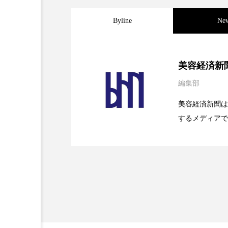
Byline
Ne
2026.08.04
パーフェクト社の「AI
美容経済新
編集部
2026.07.28
花王、化粧品事業で棚卸
SaaSモデル
美容経済新聞は
するメディアで
2026.07.20
【技術転用】ポーラの『
を防ぐDX戦略
ど、美容に関す
容業界の取材や
容業界関係者に
を企業理念とし
献すべく努力し