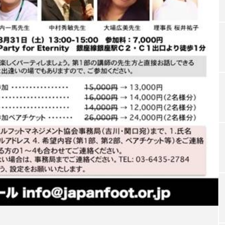
TAG LIST
タグ一覧
ChatGPT
Gemini
Instagram
SaaS
SN
ジャーコスメ
アレルギー
アロマ
アンチエイジン
ューティー 冷え
インナービューティーアワード2025受賞商品
ング
エイジングケア
エクソソーム
オーガニック
ング
カカイオイル
ガジェット
キーワード