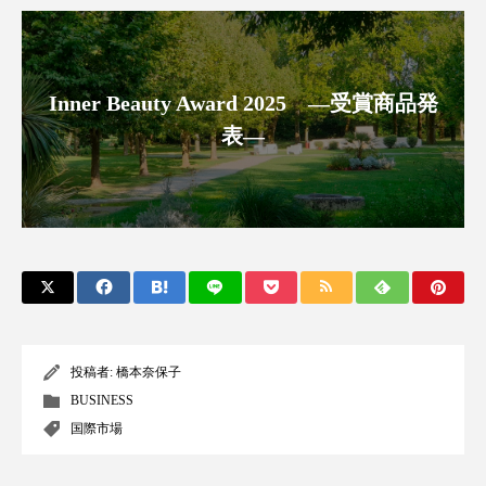
アンチエイジング
アンチソリチュード
インタビュー
インナービューティー 冷え
Inner Beauty Award 2025 ―受賞商品発
インナービューティーアワード2025受賞商品
表―
ウェアラブルデバイス
ウェルネス
ウェルビーイング
エイジングケア
エクソソーム
オーガニック
オゾン
カウンセラー
カウンセリング
投稿者:
橋本奈保子
カカイオイル
ガジェット
キーワード
BUSINESS
国際市場
クルエルティフリー
クレンジング