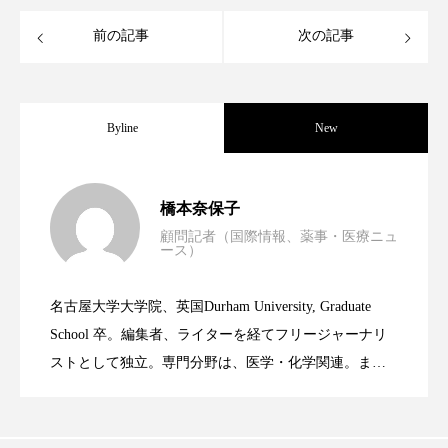
クローズアップ
ケーススタディ
前の記事
次の記事
コグニティブヘルス
コスト削減
コネクテッド・ビューティ
コミュニケーション
Byline
New
コルチゾール
サステナビリティ
男性・家族歴・重症度でニキビ瘢痕有病
2023.06.30
サステナブル美容
サプライチェーン
橋本奈保子
顧問記者（国際情報、薬事・医療ニュ
サプリ
サロンクレンジング
サロン戦略
ース）
ニキビへの新技術Photopneumatic
2023.06.29
率に差異
サロン経営
サロン連略
シャネル
名古屋大学大学院、英国Durham University, Graduate
時間制限食とカロリー制限食の減量効果
2023.06.28
Technology
School 卒。編集者、ライターを経てフリージャーナリ
スカルプ クレンジング 頻度
スカルプケア
ストとして独立。専門分野は、医学・化学関連。ま
スキンケア
スキンケア 習慣
た、同分野を中心に翻訳、ウェブコンテンツ・ディレ
に差なし
クターとしても活躍中。 本誌では主に、米国欧州を中
スキンケアルーティン
ストレス
スパ
心に先端美容医療、化学、米FDAなどの情報を担当。