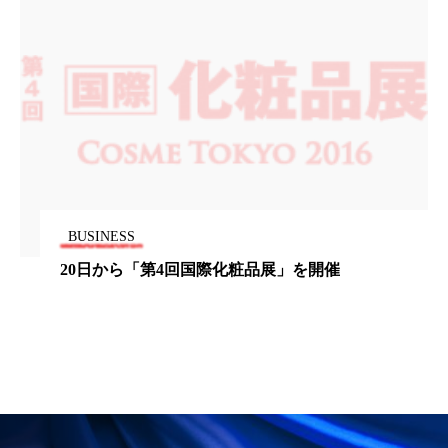
パーフェクト株式会社
バイオハッキング
バイオミメティクス
バイオミメティック
バクチオール
バリア機能
ハロウィ
ハロウィン後スキンケア
ハロウィン翌日 肌リセット
ヒアルロン酸
BUSINESS
ビジネスモデル
ビタミンC誘導体
ファシア
20日から「第4回国際化粧品展」を開催
ファスティング
フィトレチノール
プチ断食
ブルーオーシャン
フレグランス 冬
プロンプト
ヘアケア