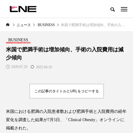
グローバルビューティ＆ヘルスケアビジネス誌
ニュース
BUSINESS
米国で肥満手術は増加傾向、手術の入院費用は減少傾向
NEW POST
カテゴリー毎の最新記事
BUSINESS
LIFESTYLE
BUSINESS
米国で肥満手術は増加傾向、手術の入院費用は減
少傾向
2020.07.29
2025.04.19
この記事のタイトルとURLをコピーする
SNSの「加工顔」と美容医療｜AI
GWI調査から読み解く2030年の
」
がもたらす可能性とこれから
都市型スパ――身近なウェルネ
米国における肥満の入院患者数および肥満手術と入院費用の経年
の次世代モデル
2026.07.13
変化を調査した結果が7月5日、「Clinical Obesity」オンラインに
2026.08.06
掲載された。