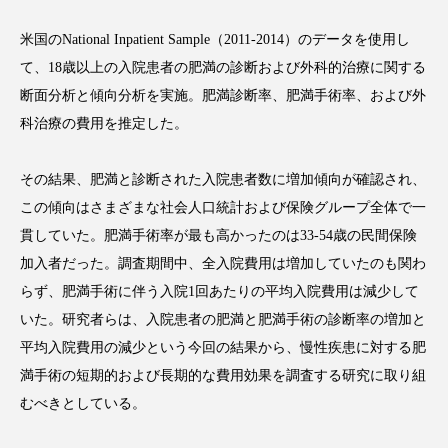
米国のNational Inpatient Sample（2011-2014）のデータを使用し
て、18歳以上の入院患者の肥満の診断および外科的治療に関する
断面分析と傾向分析を実施。肥満診断率、肥満手術率、および外
FEATURED
注目の企画
科治療の費用を推定した。
その結果、肥満と診断された入院患者数に増加傾向が確認され、
TAG LIST
この傾向はさまざまな社会人口統計および保険グループ全体で一
タグ一覧
貫していた。肥満手術率が最も高かったのは33-54歳の民間保険
加入者だった。調査期間中、全入院費用は増加していたのも関わ
AI
B2B
BeautyTech
ChatGPT
らず、肥満手術に伴う入院1回あたりの平均入院費用は減少して
いた。研究者らは、入院患者の肥満と肥満手術の診断率の増加と
Gemini
Instagram
SaaS
SNS
平均入院費用の減少という今回の結果から、慢性疾患に対する肥
TikTok
アスタキサンチン
満手術の短期的および長期的な費用効果を調査する研究に取り組
むべきとしている。
アスレジャーコスメ
アレルギー
アロマ