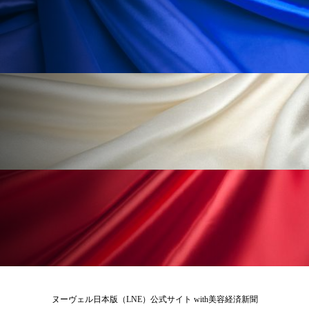
ペアトリートメント
ヘッドスパ
ヘルスケア
ヘルスビューティー
ポジショニング
ボディケア
ホルモン
マーケティング
マイクロスパ
マネジメント
むくみ対策
むくみ改善
メンズスキンケア
メンタルケア
メンタルヘルス
ライフスタイル
リカバリー
リカバリーウェア
リサーチ
リナロール 効果
リラクゼーション
リラックス効果
レチナール
レチノール
ヌーヴェル日本版（LNE）公式サイト with美容経済新聞