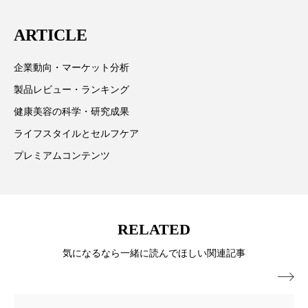
スマートウォッチ
スマートパッチ
ARTICLE
スマートリング
セーフプレイス
セラミド
企業動向・マーケット分析
セラミド保湿
セルフケア
製品レビュー・ランキング
健康美容の科学・研究成果
ソーシャルウェルネス
ソーシャルコマース
ライフスタイルとセルフケア
タンパク質
ディープクレンジング
プレミアムコンテンツ
デジタルデトックス
デトックス
ドライヤー 温度 髪 ダメージ
ナイアシンアミド
RELATED
気になるなら一緒に読んでほしい関連記事
ナイトプロテイン
ナイトルーティン 金木犀

パーソナライズ
バーチャルメイク