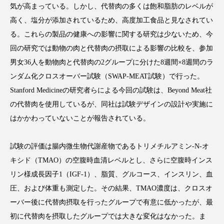
気が高まっている。しかし、代替肉の多くは飽和脂肪のレベルが
高く、塩分が添加されているため、高度加工食品と見なされてい
る。これらの製品の健康への影響に関する研究は少ないため、今
回の研究では動物の肉と代替肉の摂取による影響の比較を、参加
FEATURED
注目の企画
男女36人を動物肉と代替肉の2グループに分けた8週間×8週間のラ
ンダム化クロスオーバー試験（SWAP-MEAT試験）で行った。
Stanford Medicineの研究者らによる今回の試験は、Beyond Meat社
TAG LIST
の代替肉を使用しているが、同社は試験デザインの設計や実施に
タグ一覧
はかかわっていないことが報告されている。
AI
B2B
BeautyTech
ChatGPT
試験の評価は腸内微生物代謝産物であるトリメチルアミン-N-オ
キシド（TMAO）の空腹時血清レベルとし、さらに空腹時インス
Gemini
Instagram
SaaS
SNS
リン様成長因子1（IGF-1）、脂質、グルコース、インスリン、血
TikTok
アスタキサンチン
圧、および体重も測定した。その結果、TMAO濃度は、クロスオ
ーバー後に代替肉摂取を行ったグループで有意に低かったが、最
アスレジャーコスメ
アレルギー
アロマ
初に代替肉を摂取したグループでは大きな変化はなかった。ま