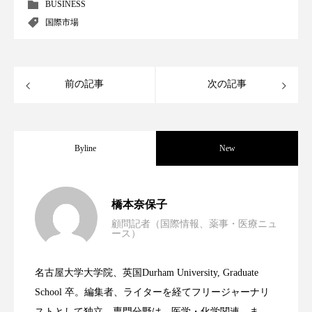
クローズアップ
ケーススタディ
BUSINESS
国際市場
コグニティブヘルス
コスト削減
コネクテッド・ビューティ
コミュニケーション
前の記事
次の記事
コルチゾール
サステナビリティ
サステナブル美容
サプライチェーン
Byline
New
サプリ
サロンクレンジング
サロン戦略
男性・家族歴・重症度でニキビ瘢痕有病
2023.06.30
サロン経営
サロン連略
シャネル
橋本奈保子
顧問記者（国際情報、薬事・医療ニュ
ース）
スカルプ クレンジング 頻度
スカルプケア
ニキビへの新技術Photopneumatic
2023.06.29
率に差異
スキンケア
スキンケア 習慣
名古屋大学大学院、英国Durham University, Graduate
時間制限食とカロリー制限食の減量効果
2023.06.28
Technology
School 卒。編集者、ライターを経てフリージャーナリ
スキンケアルーティン
ストレス
スパ
ストとして独立。専門分野は、医学・化学関連。ま