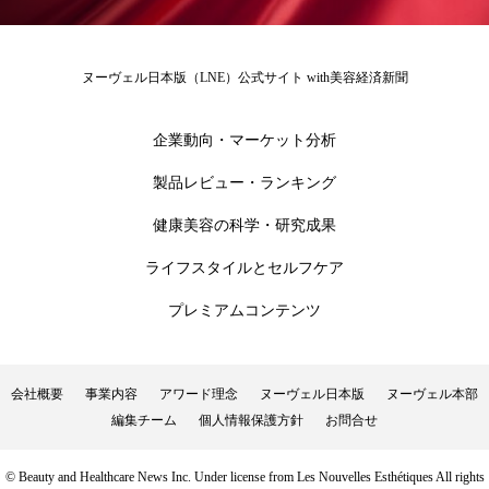
ローカル
ロンジェビティ
下半身美容
ヌーヴェル日本版（LNE）公式サイト with美容経済新聞
乾燥 対策 冬 スキンケア
乾燥対策
企業動向・マーケット分析
乾燥肌対策
他者との再接続
企業・経済
製品レビュー・ランキング
価格改定
保湿
保湿と香り
保湿成分
健康美容の科学・研究成果
健康寿命
光老化
免疫 肌
ライフスタイルとセルフケア
冬 UVケア
冬 美容 習慣
プレミアムコンテンツ
冬 髪 ツヤ 出す 方法
冬 髪 乾燥 改善 方法
会社概要
事業内容
アワード理念
ヌーヴェル日本版
ヌーヴェル本部
冬スキンケア
冬の乾燥肌
冬の印象美
編集チーム
個人情報保護方針
お問合せ
冬の準備
冬美容
冷え対策
© Beauty and Healthcare News Inc. Under license from Les Nouvelles Esthétiques All rights