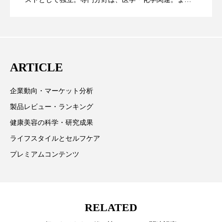
た、同分野を中心に翻訳、ウェブコンテンツ・ディレ
スマートウォッチ
スマートパッチ
に差なし
クターとしても活躍中。 本誌では主に、米国欧州を中
スマートリング
セーフプレイス
セラミド
心に先端美容医療、化学、米FDAなどの情報を担当。
セラミド保湿
セルフケア
ARTICLE
ソーシャルウェルネス
ソーシャルコマース
企業動向・マーケット分析
製品レビュー・ランキング
タンパク質
ディープクレンジング
健康美容の科学・研究成果
デジタルデトックス
デトックス
ライフスタイルとセルフケア
プレミアムコンテンツ
ドライヤー 温度 髪 ダメージ
ナイアシンアミド
ナイトプロテイン
ナイトルーティン 金木犀
RELATED
パーソナライズ
バーチャルメイク