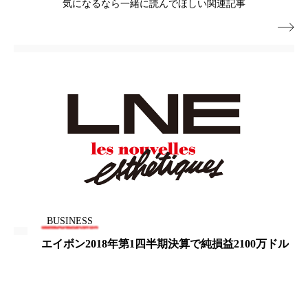
気になるなら一緒に読んでほしい関連記事
パーフェクト株式会社
バイオハッキング

バイオミメティクス
バイオミメティック
バクチオール
バリア機能
ハロウィ
ハロウィン後スキンケア
ハロウィン翌日 肌リセット
ヒアルロン酸
ビジネスモデル
ビタミンC誘導体
ファシア
ファスティング
フィトレチノール
BUSINESS
プチ断食
ブルーオーシャン
エイボン2018年第1四半期決算で純損益2100万ドル
フレグランス 冬
プロンプト
ヘアケア