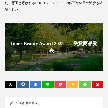
た、悪玉と呼ばれるLDLコレステロールの低下や体重の減少も確
アンチエイジング
アンチソリチュード
認された。
インタビュー
インナービューティー 冷え
インナービューティーアワード2025受賞商品
ウェアラブルデバイス
ウェルネス
Inner Beauty Award 2025 ―受賞商品発
表―
ウェルビーイング
エイジングケア
エクソソーム
オーガニック
オゾン
カウンセラー
カウンセリング
カカイオイル
ガジェット
キーワード
クルエルティフリー
クレンジング
投稿者:
橋本奈保子