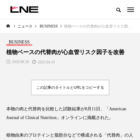
グローバルビューティ＆ヘルスケアビジネス誌
ニュース
BUSINESS
植物ベースの代替肉が心血管リスク因子を改善
NEW POST
カテゴリー毎の最新記事
BUSINESS
LIFESTYLE
BUSINESS
植物ベースの代替肉が心血管リスク因子を改善
2020.08.28
2025.04.19
この記事のタイトルとURLをコピーする
本物の肉と代替肉を比較した試験結果が8月11日、「American
SNSの「加工顔」と美容医療｜AI
GWI調査から読み解く2030年の
」
がもたらす可能性とこれから
都市型スパ――身近なウェルネ
Journal of Clinical Nutrition」オンラインに掲載された。
の次世代モデル
2026.07.13
2026.08.06
植物由来のプロテインと脂肪分などで構成される「代替肉」の人