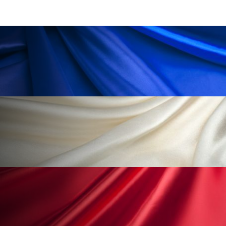
ペアトリートメント
ヘッドスパ
ヘルスケア
ヘルスビューティー
ポジショニング
ボディケア
ホルモン
マーケティング
マイクロスパ
マネジメント
むくみ対策
むくみ改善
メンズスキンケア
メンタルケア
メンタルヘルス
ライフスタイル
リカバリー
リカバリーウェア
リサーチ
リナロール 効果
リラクゼーション
リラックス効果
レチナール
レチノール