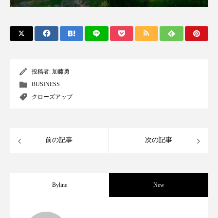
スマートウォッチ
スマートパッチ
スマートリング
セーフプレイス
セラミド
セラミド保湿
セルフケア
投稿者:
加藤勇
BUSINESS
ソーシャルウェルネス
ソーシャルコマース
クローズアップ
タンパク質
ディープクレンジング
デジタルデトックス
デトックス
前の記事
次の記事
ドライヤー 温度 髪 ダメージ
ナイアシンアミド
ナイトプロテイン
ナイトルーティン 金木犀
Byline
New
パーソナライズ
バーチャルメイク
女性経営者連載１１・ミック・ケミスト
2021.11.30