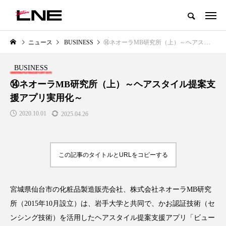
グローバルビューティ＆ヘルスケアビジネス誌
ニュース
BUSINESS
⑭ネオーラMB研究所（上）～ヘアスタイル提案支援アプリ実用化～
NEW POST
カテゴリー毎の最新記事
BUSINESS
LIFESTYLE
BUSINESS
⑭ネオーラMB研究所（上）～ヘアスタイル提案支
援アプリ実用化～
2020.10.01
2025.04.26
この記事のタイトルとURLをコピーする
SNSの「加工顔」と美容医療｜AI
GWI調査から読み解く2030年の
」
がもたらす可能性とこれから
都市型スパ――身近なウェルネ
宮城県仙台市の化粧品製造販売会社、株式会社ネオーラMB研究
の次世代モデル
2026.07.13
所（2015年10月設立）は、岩手大学と共同で、かお認証技術（セ
2026.08.06
ンシング技術）を活用したヘアスタイル提案支援アプリ「ビュー