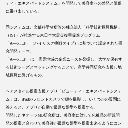
ティ・エキスパ－トシステム」を開発して美容室への啓発と販促
に乗り出している。
同システムは、文部科学省所管の独立法人「科学技術振興機構」
FEATURED
注目の企画
（JST）が推進する東日本大震災復興促進プログラム
「A―STEP」（ハイリスク挑戦タイプ）に基づいて認定された研
究開発テーマ。
TAG LIST
「A―STEP」は、震災地域の企業ニーズを発掘し、大学が保有す
タグ一覧
る技術シーズとマッチングすることで、産学共同研究を支援し地
域振興に繋げるもの。
AI
B2B
BeautyTech
ChatGPT
ヘアスタイル提案支援アプリ「ビューティ・エキスパ－トシステ
Gemini
Instagram
SaaS
SNS
ム」は、iPadのフロントカメラで顔を撮影し、いくつかの質問に
TikTok
アスタキサンチン
答えると、アプリが自動で最適な髪型を提案する。
開発したネオーラMB研究所は、美容室に対して化粧品の新規開
アスレジャーコスメ
アレルギー
アロマ
発の提案と合わせて美容師が最適な髪型を提案出来るようにコン