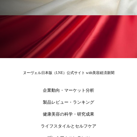
冷え性改善
加工アプリ
加工フィルター
加工顔
労働環境
国内市場
国際市場
地政学リスク
外出控え
夜 スキンケア 香り
孤独
巡らせるケア
巡りケア
差別化
廃棄ロス
成分
技術経営
技術転用
ヌーヴェル日本版（LNE）公式サイト with美容経済新聞
抗酸化
抗酸化ケア
断食
新商品
企業動向・マーケット分析
日中関係
日焼け止め
時間制限食
製品レビュー・ランキング
東洋医学
梅雨
棚卸資産
汗ケア
健康美容の科学・研究成果
温活スキンケア
温活女子
温活習慣
ライフスタイルとセルフケア