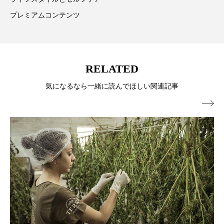
ペアトリートメント
ヘッドスパ
プレミアムコンテンツ
ヘルスケア
ヘルスビューティー
ポジショニング
ボディケア
ホルモン
RELATED
マーケティング
マイクロスパ
気になるなら一緒に読んでほしい関連記事
マネジメント
むくみ対策
むくみ改善

メンズスキンケア
メンタルケア
メンタルヘルス
ライフスタイル
リカバリー
リカバリーウェア
リサーチ
リナロール 効果
リラクゼーション
リラックス効果
レチナール
レチノール