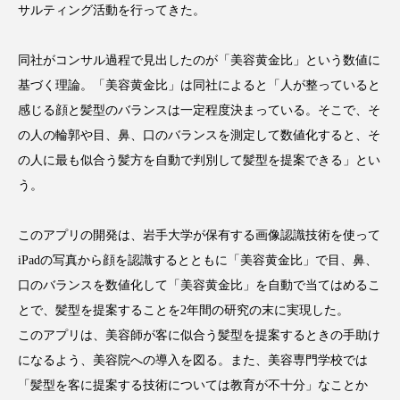
サルティング活動を行ってきた。
アンチエイジング
アンチソリチュード
インタビュー
インナービューティー 冷え
同社がコンサル過程で見出したのが「美容黄金比」という数値に
基づく理論。「美容黄金比」は同社によると「人が整っていると
インナービューティーアワード2025受賞商品
感じる顔と髪型のバランスは一定程度決まっている。そこで、そ
の人の輪郭や目、鼻、口のバランスを測定して数値化すると、そ
ウェアラブルデバイス
ウェルネス
の人に最も似合う髪方を自動で判別して髪型を提案できる」とい
う。
ウェルビーイング
エイジングケア
エクソソーム
オーガニック
オゾン
このアプリの開発は、岩手大学が保有する画像認識技術を使って
iPadの写真から顔を認識するとともに「美容黄金比」で目、鼻、
カウンセラー
カウンセリング
口のバランスを数値化して「美容黄金比」を自動で当てはめるこ
とで、髪型を提案することを2年間の研究の末に実現した。
カカイオイル
ガジェット
キーワード
このアプリは、美容師が客に似合う髪型を提案するときの手助け
クルエルティフリー
クレンジング
になるよう、美容院への導入を図る。また、美容専門学校では
「髪型を客に提案する技術については教育が不十分」なことか