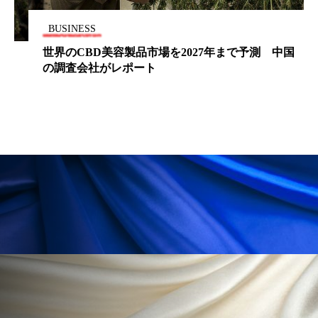
ローカル
ロンジェビティ
下半身美容
BUSINESS
世界のCBD美容製品市場を2027年まで予測 中国
乾燥 対策 冬 スキンケア
乾燥対策
の調査会社がレポート
乾燥肌対策
他者との再接続
企業・経済
価格改定
保湿
保湿と香り
保湿成分
健康寿命
光老化
免疫 肌
冬 UVケア
冬 美容 習慣
冬 髪 ツヤ 出す 方法
冬 髪 乾燥 改善 方法
冬スキンケア
冬の乾燥肌
冬の印象美
冬の準備
冬美容
冷え対策