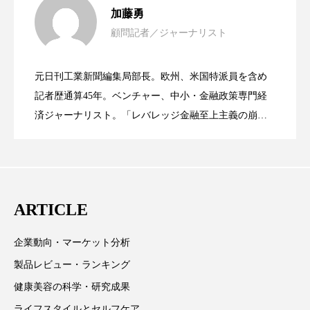
パーフェクト株式会社
バイオハッキング
加藤勇
顧問記者／ジャーナリスト
女性経営者連載１１・ミック・ケミスト
バイオミメティクス
バイオミメティック
2021.11.26
リー（下） ～営業と技術が一体となっ
元日刊工業新聞編集局部長。欧州、米国特派員を含め
バクチオール
バリア機能
ハロウィ
女性経営者連載１１・ミック・ケミスト
2021.11.26
リー （下） ～営業と技術が一体とな
記者歴通算45年。ベンチャー、中小・金融政策専門経
てOEM受注～
ハロウィン後スキンケア
済ジャーナリスト。「レバレッジ金融至上主義の崩
壊」など著述多数。本誌では主に、経済部門、企業取
リー（上） ～研究所で自前化粧品を開
ってOEM受注～
ハロウィン翌日 肌リセット
ヒアルロン酸
材を担当。
ビジネスモデル
ビタミンC誘導体
ファシア
発、クリーム人気商品に～
ARTICLE
ファスティング
フィトレチノール
企業動向・マーケット分析
プチ断食
ブルーオーシャン
製品レビュー・ランキング
フレグランス 冬
プロンプト
ヘアケア
健康美容の科学・研究成果
ライフスタイルとセルフケア