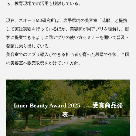
クローズアップ
ケーススタディ
ら、教育現場での活用も検討している。
コグニティブヘルス
コスト削減
現在、ネオーラMB研究所は、岩手県内の美容室「花耶」と提携
して実証実験を行っているほか、美容師が同アプリを理解し、顧
コネクテッド・ビューティ
コミュニケーション
客に提案できるように同アプリの使い方セミナーを開いて普及・
コルチゾール
サステナビリティ
啓蒙に乗り出している。
美容室でのアプリ導入ができる担当者が育った段階で今後、全国
サステナブル美容
サプライチェーン
の美容室へ販売攻勢をかけていく方針。
サプリ
サロンクレンジング
サロン戦略
サロン経営
サロン連略
シャネル
スカルプ クレンジング 頻度
スカルプケア
Inner Beauty Award 2025 ―受賞商品発
表―
スキンケア
スキンケア 習慣
スキンケアルーティン
ストレス
スパ