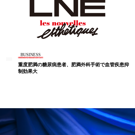
パーフェクト株式会社
バイオハッキング
バイオミメティクス
バイオミメティック
バクチオール
バリア機能
ハロウィ
ハロウィン後スキンケア
BUSINESS
ハロウィン翌日 肌リセット
ヒアルロン酸
で血管疾患抑
世界の男性パーソナル市場は2030年までに
ルを超えると予測
ビジネスモデル
ビタミンC誘導体
ファシア
ファスティング
フィトレチノール
プチ断食
ブルーオーシャン
フレグランス 冬
プロンプト
ヘアケア