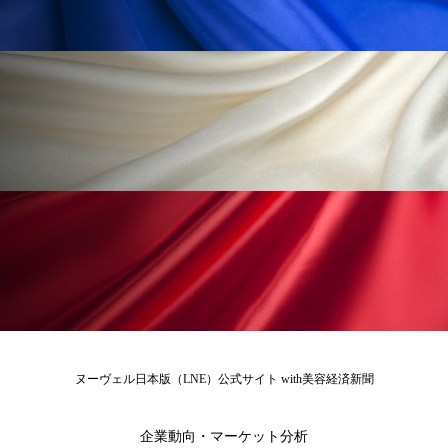
ペアトリートメント
ヘッドスパ
ヘルスケア
ヘルスビューティー
ポジショニング
ボディケア
ホルモン
マーケティング
マイクロスパ
マネジメント
むくみ対策
むくみ改善
メンズスキンケア
メンタルケア
メンタルヘルス
ライフスタイル
リカバリー
リカバリーウェア
リサーチ
ヌーヴェル日本版（LNE）公式サイト with美容経済新聞
リナロール 効果
リラクゼーション
リラックス効果
レチナール
レチノール
企業動向・マーケット分析