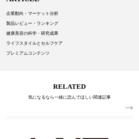
スマートウォッチ
スマートパッチ
企業動向・マーケット分析
製品レビュー・ランキング
スマートリング
セーフプレイス
セラミド
健康美容の科学・研究成果
セラミド保湿
セルフケア
ライフスタイルとセルフケア
プレミアムコンテンツ
ソーシャルウェルネス
ソーシャルコマース
タンパク質
ディープクレンジング
デジタルデトックス
デトックス
RELATED
気になるなら一緒に読んでほしい関連記事
ドライヤー 温度 髪 ダメージ
ナイアシンアミド

ナイトプロテイン
ナイトルーティン 金木犀
パーソナライズ
バーチャルメイク