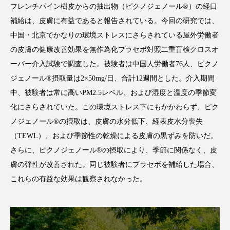
フレンチパイン樹皮からの抽出物（ピクノジェノール®）の経口
補給は、皮膚に有益であると報告されている。今回の研究では、
中国・北京でかなりの環境ストレスにさらされている屋外労働者
の皮膚の健康改善効果を無作為化プラセボ対照二重盲検クロスオ
FEATURED
注目の企画
ーバー介入試験で調査した。被験者は中国人労働者76人、ピクノ
ジェノール®摂取量は2×50mg/日、合計12週間とした。介入期間
中、被験者は常に高いPM2.5レベル、および湿度と温度の季節変
TAG LIST
化にさらされていた。この環境ストレス下にもかかわらず、ピク
タグ一覧
ノジェノール®の摂取は、皮膚の水分低下、経表皮水分喪失
（TEWL）、および季節性の乾燥による皮膚の黒ずみを防いだ。
AI
B2B
BeautyTech
ChatGPT
さらに、ピクノジェノール®の摂取により、季節に関係なく、皮
膚の弾性が改善された。同じ被験者にプラセボを補給した場合、
Gemini
Instagram
SaaS
SNS
これらの有益な効果は観察されなかった。
TikTok
アスタキサンチン
アスレジャーコスメ
アレルギー
アロマ