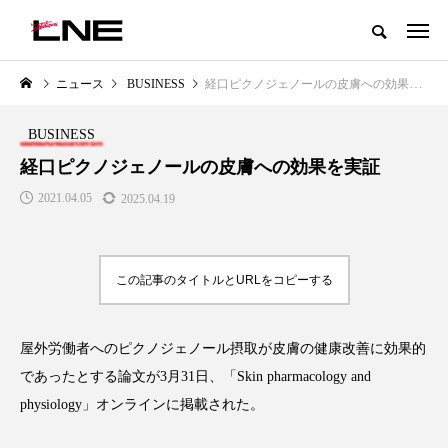
グローバルビューティ＆ヘルスケアビジネス誌
ニュース
BUSINESS
経口ピクノジェノールの皮膚への効果を実証
NEW POST
カテゴリー毎の最新記事
BUSINESS
LIFESTYLE
BUSINESS
経口ピクノジェノールの皮膚への効果を実証
2021.04.05
2025.04.19
この記事のタイトルとURLをコピーする
屋外労働者へのピクノジェノール摂取が皮膚の健康改善に効果的
SNSの「加工顔」と美容医療｜AI
GWI調査から読み解く2030年の
」
がもたらす可能性とこれから
都市型スパ――身近なウェルネ
であったとする論文が3月31日、「Skin pharmacology and
の次世代モデル
2026.07.13
physiology」オンラインに掲載された。
2026.08.06