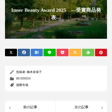
アンチエイジング
アンチソリチュード
Inner Beauty Award 2025 ―受賞商品発
インタビュー
インナービューティー 冷え
表―
インナービューティーアワード2025受賞商品
ウェアラブルデバイス
ウェルネス
ウェルビーイング
エイジングケア
エクソソーム
オーガニック
オゾン
投稿者:
橋本奈保子
カウンセラー
カウンセリング
BUSINESS
国際市場
カカイオイル
ガジェット
キーワード
クルエルティフリー
クレンジング
前の記事
次の記事