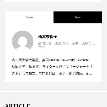
クローズアップ
ケーススタディ
コグニティブヘルス
コスト削減
Byline
New
コネクテッド・ビューティ
コミュニケーション
男性・家族歴・重症度でニキビ瘢痕有病
2023.06.30
コルチゾール
サステナビリティ
橋本奈保子
顧問記者（国際情報、薬事・医療ニュ
サステナブル美容
サプライチェーン
ース）
ニキビへの新技術Photopneumatic
2023.06.29
率に差異
サプリ
サロンクレンジング
サロン戦略
名古屋大学大学院、英国Durham University, Graduate
時間制限食とカロリー制限食の減量効果
2023.06.28
Technology
School 卒。編集者、ライターを経てフリージャーナリ
サロン経営
サロン連略
シャネル
ストとして独立。専門分野は、医学・化学関連。ま
た、同分野を中心に翻訳、ウェブコンテンツ・ディレ
スカルプ クレンジング 頻度
スカルプケア
に差なし
クターとしても活躍中。 本誌では主に、米国欧州を中
スキンケア
スキンケア 習慣
心に先端美容医療、化学、米FDAなどの情報を担当。
スキンケアルーティン
ストレス
スパ
ARTICLE