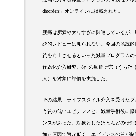
disorders」オンラインに掲載された。
超が「ながら美容」を実
SNSの「加工顔」と美容医療
を有効に使いたい」が9
がもたらす可能性とこれか
腰痛は肥満や太りすぎに関連しているが、
2026.07.13
9
統的レビューは見られない。今回の系統的
質を向上させるといった減量プログラムの
作為化介入研究、8件の単群研究（うち7件
人）を対象に評価を実施した。
その結果、ライフスタイル介入を受けたグルー
う質の低いエビデンスと、減量手術後に腰
ンスがあった。対象としたほとんどの研究
如が原因で質が低く、エビデンスの質が制