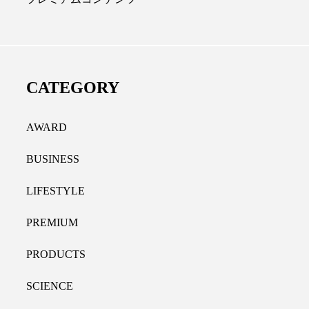
ディカルクリニック｜本郷
レチノール代替成分と
長：内科と循環器専門医の知
オールやレチナールなど
り拓く、再生医療と統合医
果と活用法
CATEGORY
たな価値
2026.07.30
.04.28
AWARD
BUSINESS
LIFESTYLE
PREMIUM
PRODUCTS
SCIENCE