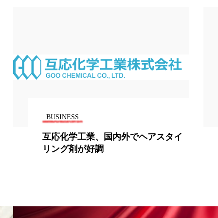
地政学リスク
廃棄ロス
成分
日焼け止め
温活女子
温活習慣
語辞典
男性美容
BUSINESS
筋膜
精油
互応化学工業、国内外でヘアスタイ
リング剤が好調
ネス
美容医療
ル
肌バリア
ウェルネス
酷暑