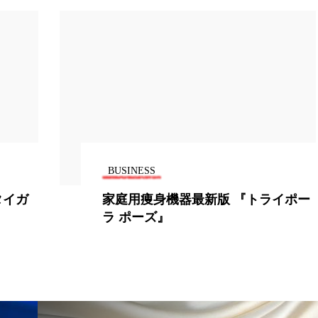
ー
加工顔
労働環境
国内市場
国際市場
香り
孤独
巡らせるケア
巡りケア
差別化
抗酸化
抗酸化ケア
断食
新商品
日中関係
梅雨
棚卸資産
汗ケア
温活スキンケア
物流問題
特殊メイク
猛暑
生物模倣
用
BUSINESS
眠
睡眠 美容 金木犀
睡眠美容
秋
秋 冷え
タイガ
家庭用痩身機器最新版 『トライポー
ラ ポーズ』
対策
美容
美容テック
美容と政治
美容ビジ
美肌習慣
美脚習慣
老化
肌ケア
肌トラブ
律神経
花王
血行促進
過剰在庫
都市型美容