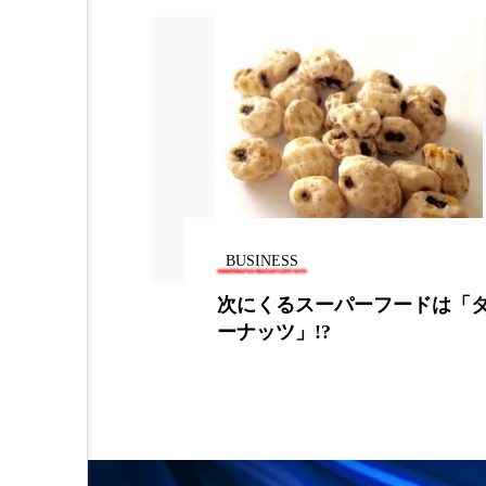
加工アプリ
加工フィルタ
外出控え
夜 スキンケア 
技術経営
技術転用
時間制限食
東洋医学
為替相場
熱中症対策
BUSINESS
画像解析
発酵
睡
変える！売上
次にくるスーパーフードは「
む信頼構築術
ーナッツ」!?
素髪ケア やり方
紫外線
美容業界
美的感覚
肌荒れ防止
脳
自