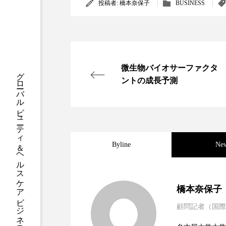
投稿者:
橋本奈保子
BUSINESS
クレンジング
クローズア
コネクテッド・ビューティ
サプライチェーン
サプリ
微生物バイオサーファクタ
グローバルビューティ＆ヘルスケアビジネス誌
ントの成長予測
スカルプ クレンジング 頻度
ストレス
スパ
ス
セラミド保湿
セルフケア
Byline
Ne
ディープクレンジング
デ
2023.06.30
男性・家族歴・重症度で
ナイトプロテイン
ナイト
橋本奈保子
バイオハッキング
バイオ
顧問記者（国際
2023.06.29
ニキビへの新技術Photopneum