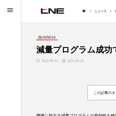
ニュース
BUSINESS
減量プログラム成功
2022.06.03
2025.04.19
UCTS
LIFESTYLE
この記事のタ

腰痛に対する減量プログラムの有効性を検討した結果が