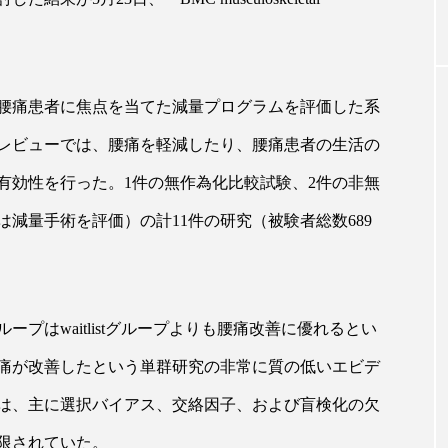
｜AI
GWI調査から読み解く2030年の都
青山メ
ら
市型スパ――身近なウェルネスの
玲 院
腰痛患者に焦点を当てた減量プログラムを評価した系
次世代モデル
見が切
療の新
2026.08.06
レビューでは、腰痛を軽減したり、腰痛患者の生活の
2026
有効性を行った。1件の無作為化比較試験、2件の非無
は減量手術を評価）の計11件の研究（被験者総数689
FEATURED
プはwaitlistグループよりも腰痛改善に優れるとい
注目の企画
痛が改善したという単群研究の非常に質の低いエビデ
は、主に選択バイアス、交絡因子、および盲検化の欠
限されていた。