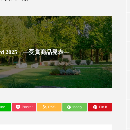
TAG LIST
タグ一覧
 Award 2025 ―受賞商品発表―
ChatGPT
Gemini
Instagram
SaaS
SN
ジャーコスメ
アレルギー
アロマ
アンチエイジン
ューティー 冷え
インナービューティーアワード2025受賞商品
ine
Pocket
RSS
feedly
Pin it
ング
エイジングケア
エクソソーム
オーガニック
ング
カカイオイル
ガジェット
キーワード