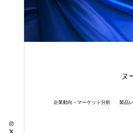
金木犀 スキンケア
金木犀
香りケア
香りの重ね使い
髪 静電気 冬 対策
髪のバ
ヌ
企業動向・マーケット分析
製品