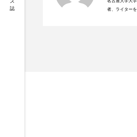
ハロウィン後スキンケア
名古屋大学大学院、英国
者、ライターを
2023.06.28
時間制限食とカロリー制
ファシア
ファスティング
医学・化学関連
ィレクターとし
プロンプト
ヘアケア
容医療、化学、
ポジショニング
ボディケ
むくみ対策
むくみ改善
リカバリー
リカバリーウ
レチナール
レチノール
乾燥対策
乾燥肌対策
健康寿命
光老化
冬スキンケア
冬の乾燥肌