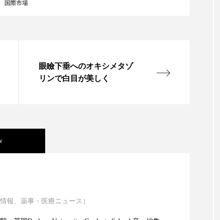
国際市場
ップ
ケーススタディ
コグニティブヘルス
コスト
コミュニケーション
コルチゾール
サステナビリティ
サロンクレンジング
サロン戦略
サロン経営
眼瞼下垂へのオキシメタゾ
リンで白目が美しく
スカルプケア
スキンケア
スキンケア 習慣
ス
マートウォッチ
スマートパッチ
スマートリング
セ
ソーシャルウェルネス
ソーシャルコマース
タン
w
ジタルデトックス
デトックス
ドライヤー 温度 髪 ダメー
ニキビ瘢痕有病率に差異
ルーティン 金木犀
パーソナライズ
バーチャルメイク
ミメティクス
バイオミメティック
バクチオール
情報、薬事・医療ニュース）
atic Technology