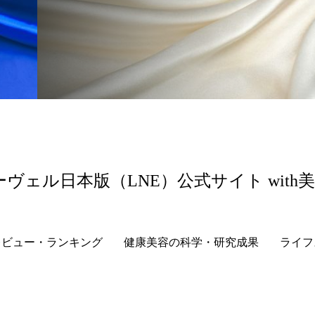
 香り 効果
需要予測
頭皮 保湿 ミスト おすすめ
香料
香水 レイヤリング
香水の持続
高市
リア機能 とは
ーヴェル日本版（LNE）公式サイト with
レビュー・ランキング
健康美容の科学・研究成果
ライフ