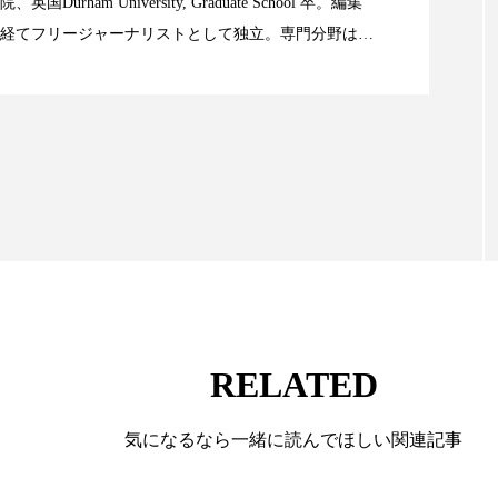
ハロウィン翌日 肌リセット
ヒアルロン酸
ビジネスモデ
Durham University, Graduate School 卒。編集
経てフリージャーナリストとして独立。専門分野は、
限食の減量効果に差なし
フィトレチノール
プチ断食
ブルーオーシャン
。また、同分野を中心に翻訳、ウェブコンテンツ・デ
ても活躍中。 本誌では主に、米国欧州を中心に先端美
ペアトリートメント
ヘッドスパ
ヘルスケア
ヘ
米FDAなどの情報を担当。
ア
ホルモン
マーケティング
マイクロスパ
メンズスキンケア
メンタルケア
メンタルヘルス
ェア
リサーチ
リナロール 効果
リラクゼーション
ローカル
ロンジェビティ
下半身美容
乾燥 
RELATED
他者との再接続
企業・経済
価格改定
保湿
免疫 肌
冬 UVケア
冬 美容 習慣
冬 髪 ツヤ 出す 
気になるなら一緒に読んでほしい関連記事
冬の印象美
冬の準備
冬美容
冷え対策