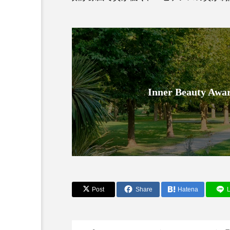
Inner Beauty
AI
B2B
BeautyTech
アスタキサンチン
アスレ
インタビュー
インナービ
Post
Share
Hatena
L
ウェルネス
ウェルビーイ
カウンセラー
カウンセリ