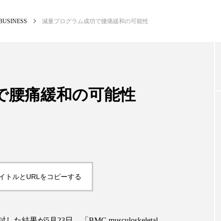
BUSINESS
減量プログラム成功で腰痛緩和の可能性
NEW POST
カテゴリー毎の最新記事
で腰痛緩和の可能性
BUSINESS
PR
イトルとURLをコピーする
5月23日、「BMC musculoskeletal