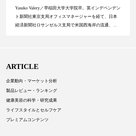
Yasuko Valery／早稲田大学大学院卒。英インデペンデン
スマートウォッチ
スマートパッチ
米バイオテクノロジー企業アミリス、
2023.06.29
ト」の第16回受賞者決定
ト新聞社東京支局オフィスマネージャーを経て、日本
題
スマートリング
セーフプレイス
セラミド
経済新聞社ロサンゼルス支局で米国西海岸の流通、産
業分野を専門に記者経験を積む。本紙では主に、米国
CEO退任と世界的な人員削除を発表
セラミド保湿
セルフケア
欧州の海外メーカー、ブランドの動向、海外市場の動
向、新規ビジネスモデルなどを担当。現在はロンドン
ソーシャルウェルネス
ソーシャルコマース
に在住
ARTICLE
タンパク質
ディープクレンジング
企業動向・マーケット分析
デジタルデトックス
デトックス
製品レビュー・ランキング
ドライヤー 温度 髪 ダメージ
ナイアシンアミド
健康美容の科学・研究成果
ライフスタイルとセルフケア
ナイトプロテイン
ナイトルーティン 金木犀
プレミアムコンテンツ
パーソナライズ
バーチャルメイク