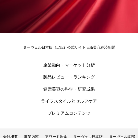
ローカル
ロンジェビティ
下半身美容
乾燥 対策 冬 スキンケア
乾燥対策
乾燥肌対策
他者との再接続
企業・経済
ヌーヴェル日本版（LNE）公式サイト with美容経済新聞
価格改定
保湿
保湿と香り
保湿成分
企業動向・マーケット分析
健康寿命
光老化
免疫 肌
製品レビュー・ランキング
冬 UVケア
冬 美容 習慣
健康美容の科学・研究成果
冬 髪 ツヤ 出す 方法
冬 髪 乾燥 改善 方法
ライフスタイルとセルフケア
プレミアムコンテンツ
冬スキンケア
冬の乾燥肌
冬の印象美
冬の準備
冬美容
冷え対策
会社概要
事業内容
アワード理念
ヌーヴェル日本版
ヌーヴェル本部