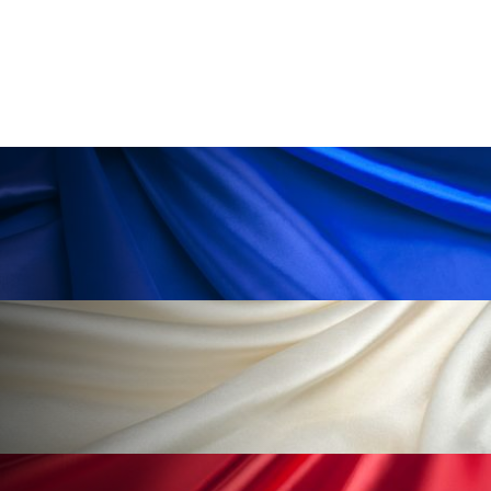
ペアトリートメント
ヘッドスパ
ヘルスケア
ヘルスビューティー
ポジショニング
ボディケア
ホルモン
マーケティング
マイクロスパ
マネジメント
むくみ対策
むくみ改善
メンズスキンケア
メンタルケア
メンタルヘルス
ライフスタイル
リカバリー
リカバリーウェア
リサーチ
リナロール 効果
リラクゼーション
リラックス効果
レチナール
レチノール