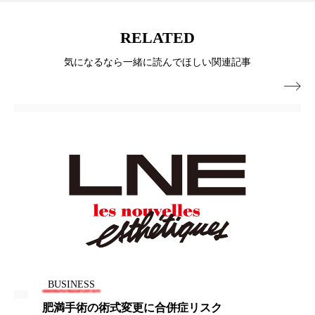
パーフェクト株式会社
バイオハッキング
RELATED
バイオミメティクス
バイオミメティック
気になるなら一緒に読んでほしい関連記事
バクチオール
バリア機能
ハロウィ

ハロウィン後スキンケア
ハロウィン翌日 肌リセット
ヒアルロン酸
ビジネスモデル
ビタミンC誘導体
ファシア
ファスティング
フィトレチノール
プチ断食
ブルーオーシャン
フレグランス 冬
プロンプト
ヘアケア
BUSINESS
肥満手術の術式変更に合併症リスク