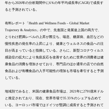
年から2026年の分析期間中に6％の年平均成長率(CAGR)で成長す
ると予測されている。
有料レポート「Health and Wellness Foods – Global Market
FEATURED
注目の企画
Trajectory & Analytics」の中で、先進国と発展途上国の両方で、
とりわけ肥満レベルの上昇が際立ち、喘息、糖尿病、血圧などの
慢性疾患の発生率の上昇により、健康とウェルネスの食品への注
TAG LIST
目が高まっていると指摘している。さらに、新型コロナウィルス
タグ一覧
感染症の拡大により免疫反応を改善するために世界の消費者は健
康食品の消費を増加させており、専門店のほか通常の店での自然
AI
B2B
BeautyTech
ChatGPT
食品および有機食品の入手可能性の増加も市場を牽引すると予測
している。
Gemini
Instagram
SaaS
SNS
TikTok
アスタキサンチン
地域別でみると、米国の健康食品市場は、2021年に2791億米ドル
と推定されており、現在、世界市場で35.33％のシェアを占めて
アスレジャーコスメ
アレルギー
アロマ
いる。ヨーロッパ市場ではドイツが堅調に成長すると予測されて