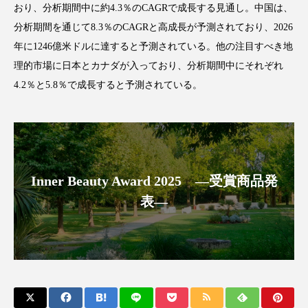
おり、分析期間中に約4.3％のCAGRで成長する見通し。中国は、
アンチエイジング
アンチソリチュード
分析期間を通じて8.3％のCAGRと高成長が予測されており、2026
インタビュー
インナービューティー 冷え
年に1246億米ドルに達すると予測されている。他の注目すべき地
理的市場に日本とカナダが入っており、分析期間中にそれぞれ
インナービューティーアワード2025受賞商品
4.2％と5.8％で成長すると予測されている。
ウェアラブルデバイス
ウェルネス
ウェルビーイング
エイジングケア
エクソソーム
オーガニック
オゾン
Inner Beauty Award 2025 ―受賞商品発
表―
カウンセラー
カウンセリング
カカイオイル
ガジェット
キーワード
クルエルティフリー
クレンジング