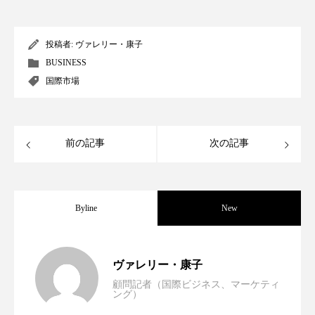
クローズアップ
ケーススタディ
コグニティブヘルス
コスト削減
投稿者:
ヴァレリー・康子
BUSINESS
コネクテッド・ビューティ
コミュニケーション
国際市場
コルチゾール
サステナビリティ
サステナブル美容
サプライチェーン
前の記事
次の記事
サプリ
サロンクレンジング
サロン戦略
サロン経営
サロン連略
シャネル
Byline
New
スカルプ クレンジング 頻度
スカルプケア
世界の化粧品市場2025年展望：P&G・
2025.06.11
ヴァレリー・康子
スキンケア
スキンケア 習慣
顧問記者（国際ビジネス、マーケティ
ング）
資生堂、「女性研究者サイエンスグラン
2023.06.30
LVMH・ロレアルの戦略と日本企業の課
スキンケアルーティン
ストレス
スパ