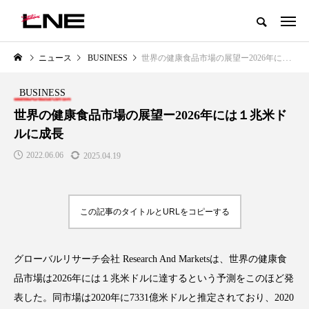
グローバルビューティ＆ヘルスケアビジネス誌
ニュース
BUSINESS
世界の健康食品市場の展望ー2026年には１兆米ドルに成長
NEW POST
カテゴリー毎の最新記事
BUSINESS
BUSINESS
PREMIUM
世界の健康食品市場の展望ー2026年には１兆米ド
ルに成長
2022.06.06
2025.04.19
この記事のタイトルとURLをコピーする
I
GWI調査から読み解く2030年の
青山メディカルクリニック｜本
都市型スパ――身近なウェルネス
玲 院長：内科と循環器専門医の
グローバルリサーチ会社 Research And Marketsは、世界の健康食
の次世代モデル
知見が切り拓く、再生医療と統
品市場は2026年には１兆米ドルに達するという予測をこのほど発
医療の新たな価値
2026.08.06
2026.04.28
表した。同市場は2020年に7331億米ドルと推定されており、2020