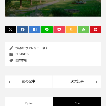
クローズアップ
ケーススタディ
コグニティブヘルス
コスト削減
コネクテッド・ビューティ
コミュニケーション
コルチゾール
サステナビリティ
サステナブル美容
サプライチェーン
投稿者:
ヴァレリー・康子
BUSINESS
サプリ
サロンクレンジング
サロン戦略
国際市場
サロン経営
サロン連略
シャネル
スカルプ クレンジング 頻度
スカルプケア
前の記事
次の記事
スキンケア
スキンケア 習慣
スキンケアルーティン
ストレス
スパ
Byline
New