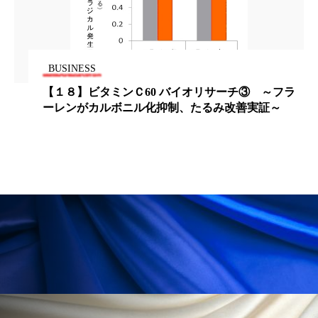
ペアトリートメント
ヘッドスパ
ヘルスケア
ヘルスビューティー
BUSINESS
ポジショニング
ボディケア
ホルモン
【１８】ビタミンＣ60 バイオリサーチ③ ～フラ
マーケティング
マイクロスパ
ーレンがカルボニル化抑制、たるみ改善実証～
マネジメント
むくみ対策
むくみ改善
メンズスキンケア
メンタルケア
メンタルヘルス
ライフスタイル
リカバリー
リカバリーウェア
リサーチ
リナロール 効果
リラクゼーション
リラックス効果
レチナール
レチノール