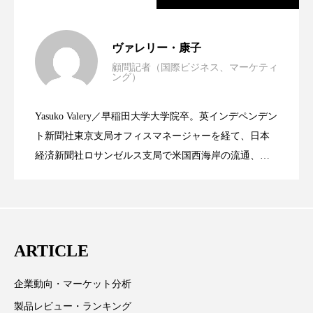
スマートウォッチ
スマートパッチ
世界の化粧品市場2025年展望：P&G・
2025.06.11
ヴァレリー・康子
スマートリング
セーフプレイス
セラミド
顧問記者（国際ビジネス、マーケティ
ング）
資生堂、「女性研究者サイエンスグラン
2023.06.30
LVMH・ロレアルの戦略と日本企業の課
セラミド保湿
セルフケア
Yasuko Valery／早稲田大学大学院卒。英インデペンデン
ソーシャルウェルネス
ソーシャルコマース
米バイオテクノロジー企業アミリス、
2023.06.29
ト」の第16回受賞者決定
ト新聞社東京支局オフィスマネージャーを経て、日本
題
経済新聞社ロサンゼルス支局で米国西海岸の流通、産
タンパク質
ディープクレンジング
業分野を専門に記者経験を積む。本紙では主に、米国
CEO退任と世界的な人員削除を発表
デジタルデトックス
デトックス
欧州の海外メーカー、ブランドの動向、海外市場の動
向、新規ビジネスモデルなどを担当。現在はロンドン
ドライヤー 温度 髪 ダメージ
ナイアシンアミド
に在住
ARTICLE
ナイトプロテイン
ナイトルーティン 金木犀
企業動向・マーケット分析
パーソナライズ
バーチャルメイク
製品レビュー・ランキング