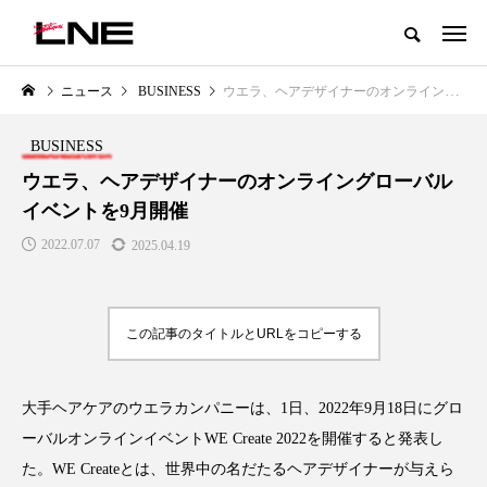
グローバルビューティ＆ヘルスケアビジネス誌
ニュース
BUSINESS
ウエラ、ヘアデザイナーのオンライングローバルイベントを9月開催
NEW POST
カテゴリー毎の最新記事
BUSINESS
LIFESTYLE
BUSINESS
ウエラ、ヘアデザイナーのオンライングローバル
イベントを9月開催
2022.07.07
2025.04.19
この記事のタイトルとURLをコピーする
SNSの「加工顔」と美容医療｜AI
GWI調査から読み解く2030年の
」
がもたらす可能性とこれから
都市型スパ――身近なウェルネ
大手ヘアケアのウエラカンパニーは、1日、2022年9月18日にグロ
の次世代モデル
2026.07.13
ーバルオンラインイベントWE Create 2022を開催すると発表し
2026.08.06
た。WE Createとは、世界中の名だたるヘアデザイナーが与えら