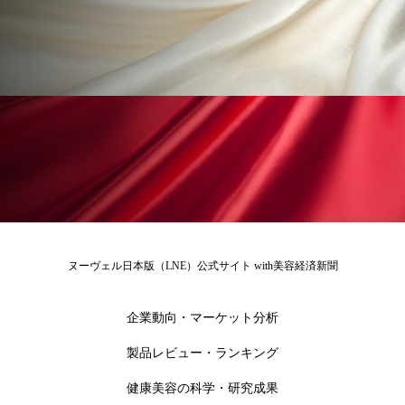
ローカル
ロンジェビティ
下半身美容
乾燥 対策 冬 スキンケア
乾燥対策
乾燥肌対策
他者との再接続
企業・経済
価格改定
保湿
保湿と香り
保湿成分
健康寿命
光老化
免疫 肌
冬 UVケア
冬 美容 習慣
ヌーヴェル日本版（LNE）公式サイト with美容経済新聞
冬 髪 ツヤ 出す 方法
冬 髪 乾燥 改善 方法
企業動向・マーケット分析
冬スキンケア
冬の乾燥肌
冬の印象美
製品レビュー・ランキング
冬の準備
冬美容
冷え対策
健康美容の科学・研究成果