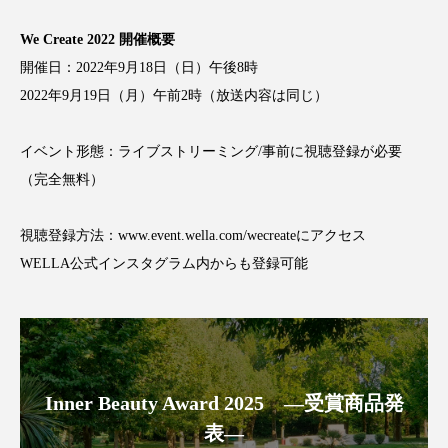
アンチエイジング
アンチソリチュード
We Create 2022 開催概要
インタビュー
インナービューティー 冷え
開催日：2022年9月18日（日）午後8時
2022年9月19日（月）午前2時（放送内容は同じ）
インナービューティーアワード2025受賞商品
イベント形態：ライブストリーミング/事前に視聴登録が必要
ウェアラブルデバイス
ウェルネス
（完全無料）
ウェルビーイング
エイジングケア
視聴登録方法：www.event.wella.com/wecreateにアクセス
エクソソーム
オーガニック
オゾン
WELLA公式インスタグラム内からも登録可能
カウンセラー
カウンセリング
カカイオイル
ガジェット
キーワード
Inner Beauty Award 2025 ―受賞商品発
クルエルティフリー
クレンジング
表―