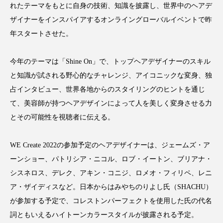
れたテーマをもとに自身の技術、知識を披露し、世界中のヘアデ
ザイナーをインスパイアするオンライングローバルイベントで昨
年スタートさせた。
FEATURED
注目の企画
今年のテーマは「Shine On」で、トップヘアデザイナーのスキル
と知識が試される野心的なチャレンジ、アイコニックな変身、独
占インタビュー、世界各地からのスタイリングのヒントを通じ
TAG LIST
て、美容師が持つヘアデザインによって人を美しく変身させる力
タグ一覧
とその可能性を視聴者に伝える。
AI
B2B
BeautyTech
ChatGPT
WE Create 2022の参加予定のヘアデザイナーは、ジェームズ・ア
ーンショー、パトリシア・ニコル、ロブ・イートン、ブリアナ・
Gemini
Instagram
SaaS
SNS
シスネロス、デレク、アキン・コニジ、ロメオ・フィリペ、レニ
TikTok
アスタキサンチン
ア・ザイディスなど。日本からはみやちのりよし氏（SHACHU）
が参加する予定で、コレストンパーフェクトを使用した氏の代名
アスレジャーコスメ
アレルギー
アロマ
詞ともいえるハイトーンカラースタイルが披露される予定。