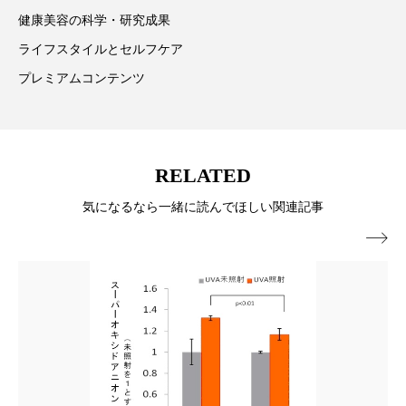
パーフェクト株式会社
バイオハッキング
健康美容の科学・研究成果
ライフスタイルとセルフケア
バイオミメティクス
バイオミメティック
プレミアムコンテンツ
バクチオール
バリア機能
ハロウィ
ハロウィン後スキンケア
RELATED
ハロウィン翌日 肌リセット
ヒアルロン酸
気になるなら一緒に読んでほしい関連記事
ビジネスモデル
ビタミンC誘導体
ファシア

ファスティング
フィトレチノール
プチ断食
ブルーオーシャン
フレグランス 冬
プロンプト
ヘアケア