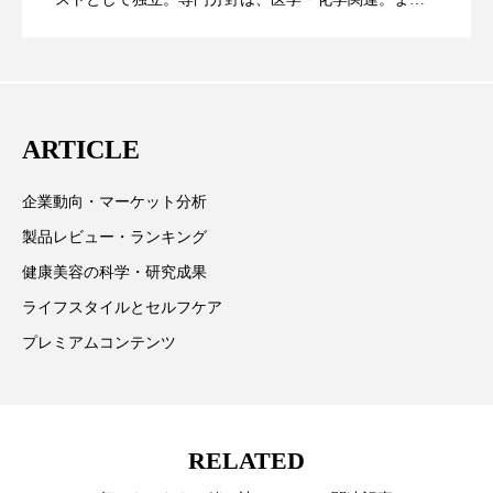
た、同分野を中心に翻訳、ウェブコンテンツ・ディレ
スマートウォッチ
スマートパッチ
に差なし
クターとしても活躍中。 本誌では主に、米国欧州を中
スマートリング
セーフプレイス
セラミド
心に先端美容医療、化学、米FDAなどの情報を担当。
セラミド保湿
セルフケア
ARTICLE
ソーシャルウェルネス
ソーシャルコマース
企業動向・マーケット分析
製品レビュー・ランキング
タンパク質
ディープクレンジング
健康美容の科学・研究成果
デジタルデトックス
デトックス
ライフスタイルとセルフケア
プレミアムコンテンツ
ドライヤー 温度 髪 ダメージ
ナイアシンアミド
ナイトプロテイン
ナイトルーティン 金木犀
RELATED
パーソナライズ
バーチャルメイク