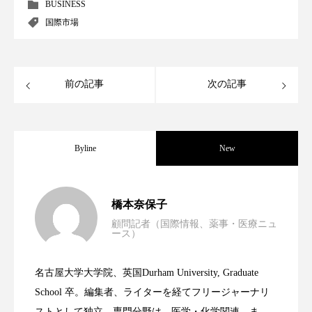
クローズアップ
ケーススタディ
BUSINESS
国際市場
コグニティブヘルス
コスト削減
コネクテッド・ビューティ
コミュニケーション
前の記事
次の記事
コルチゾール
サステナビリティ
サステナブル美容
サプライチェーン
Byline
New
サプリ
サロンクレンジング
サロン戦略
男性・家族歴・重症度でニキビ瘢痕有病
2023.06.30
サロン経営
サロン連略
シャネル
橋本奈保子
顧問記者（国際情報、薬事・医療ニュ
ース）
スカルプ クレンジング 頻度
スカルプケア
ニキビへの新技術Photopneumatic
2023.06.29
率に差異
スキンケア
スキンケア 習慣
名古屋大学大学院、英国Durham University, Graduate
時間制限食とカロリー制限食の減量効果
2023.06.28
Technology
School 卒。編集者、ライターを経てフリージャーナリ
スキンケアルーティン
ストレス
スパ
ストとして独立。専門分野は、医学・化学関連。ま