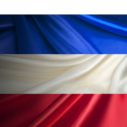
ペアトリートメント
ヘッドスパ
ヘルスケア
ヘルスビューティー
ポジショニング
ボディケア
ホルモン
マーケティング
マイクロスパ
マネジメント
むくみ対策
むくみ改善
メンズスキンケア
メンタルケア
メンタルヘルス
ライフスタイル
リカバリー
リカバリーウェア
リサーチ
リナロール 効果
リラクゼーション
リラックス効果
レチナール
レチノール