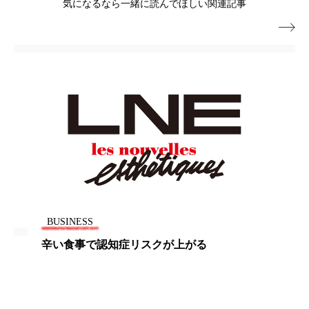
気になるなら一緒に読んでほしい関連記事
パーフェクト株式会社
バイオハッキング

バイオミメティクス
バイオミメティック
バクチオール
バリア機能
ハロウィ
ハロウィン後スキンケア
ハロウィン翌日 肌リセット
ヒアルロン酸
ビジネスモデル
ビタミンC誘導体
ファシア
ファスティング
フィトレチノール
BUSINESS
プチ断食
ブルーオーシャン
辛い食事で認知症リスクが上がる
フレグランス 冬
プロンプト
ヘアケア