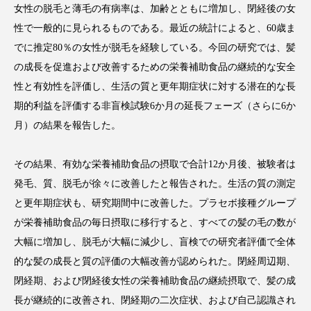
女性の脱毛と薄毛の有病率は、加齢とともに増加し、閉経後の女
性で一般的に見られるものである。最近の統計によると、60歳ま
でに推定80％の女性が脱毛を経験している。今回の研究では、髪
の成長を促進および改善するための栄養補助食品の継続的な安全
FEATURED
注目の企画
性と有効性を評価し、生活の質と更年期症状に対する潜在的な長
期的利益を評価する非盲検試験6か月の延長フェーズ（さらに6か
月）の結果を報告した。
TAG LIST
タグ一覧
その結果、有効な栄養補助食品の摂取で合計12か月後、被験者は
発毛、質、脱毛が徐々に改善したと報告された。生活の質の測定
AI
B2B
BeautyTech
ChatGPT
と更年期症状も、研究期間中に改善した。プラセボ接種グループ
が栄養補助食品の毎日摂取に移行すると、すべての髪の毛の数が
Gemini
Instagram
SaaS
SNS
大幅に増加し、脱毛が大幅に減少し、盲検での研究者評価で全体
TikTok
アスタキサンチン
的な髪の成長と質の評価の大幅改善が認められた。閉経周辺期、
閉経期、および閉経後女性の栄養補助食品の継続摂取で、髪の成
アスレジャーコスメ
アレルギー
アロマ
長が継続的に改善され、閉経期の二次症状、および自己認識され