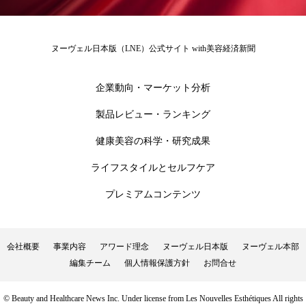
ローカル
ロンジェビティ
下半身美容
ヌーヴェル日本版（LNE）公式サイト with美容経済新聞
乾燥 対策 冬 スキンケア
乾燥対策
企業動向・マーケット分析
乾燥肌対策
他者との再接続
企業・経済
製品レビュー・ランキング
価格改定
保湿
保湿と香り
保湿成分
健康美容の科学・研究成果
健康寿命
光老化
免疫 肌
ライフスタイルとセルフケア
冬 UVケア
冬 美容 習慣
プレミアムコンテンツ
冬 髪 ツヤ 出す 方法
冬 髪 乾燥 改善 方法
会社概要
事業内容
アワード理念
ヌーヴェル日本版
ヌーヴェル本部
冬スキンケア
冬の乾燥肌
冬の印象美
編集チーム
個人情報保護方針
お問合せ
冬の準備
冬美容
冷え対策
© Beauty and Healthcare News Inc. Under license from Les Nouvelles Esthétiques All rights