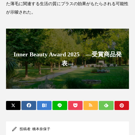
た薄毛に関連する生活の質にプラスの効果がもたらされる可能性
アンチエイジング
アンチソリチュード
が示唆された。
インタビュー
インナービューティー 冷え
インナービューティーアワード2025受賞商品
ウェアラブルデバイス
ウェルネス
Inner Beauty Award 2025 ―受賞商品発
表―
ウェルビーイング
エイジングケア
エクソソーム
オーガニック
オゾン
カウンセラー
カウンセリング
カカイオイル
ガジェット
キーワード
クルエルティフリー
クレンジング
投稿者:
橋本奈保子