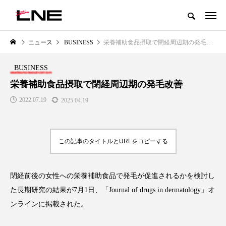
グローバルビューティ＆ヘルスケアビジネス誌
ニュース
BUSINESS
栄養補助食品摂取で閉経周辺期の発毛改善
NEW POST
カテゴリー毎の最新記事
BUSINESS
LIFESTYLE
BUSINESS
栄養補助食品摂取で閉経周辺期の発毛改善
2022.07.19
2025.04.19
この記事のタイトルとURLをコピーする
閉経前後の女性への栄養補助食品で発毛が促進されるかを検討し
SNSの「加工顔」と美容医療｜AI
GWI調査から読み解く2030年の
」
がもたらす可能性とこれから
都市型スパ――身近なウェルネ
た長期研究の結果が7月1日、「Journal of drugs in dermatology」オ
の次世代モデル
2026.07.13
ンラインに掲載された。
2026.08.06