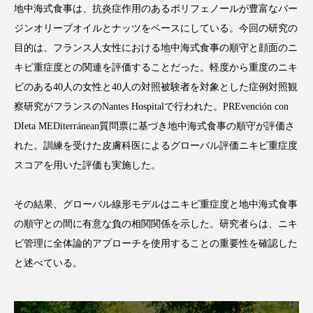
地中海式食事は、抗炎症作用のあるポリフェノールが豊富なバー
ジンオリーブオイルとナッツをベースにしている。今回の研究の
目的は、フランス人女性における地中海式食事の順守と顔面のニ
キビ重症度との関連を評価することだった。軽度から重度のニキ
FEATURED
注目の企画
ビのある40人の女性と40人の対照被験者を対象とした症例対照観
察研究がフランスのNantes Hospitalで行われた。PREvención con
DIeta MEDiterránean質問票に基づき地中海式食事の順守が評価さ
TAG LIST
れた。訓練を受けた皮膚科医によるグローバル評価ニキビ重症度
タグ一覧
スコアを用いた評価も実施した。
AI
B2B
BeautyTech
ChatGPT
その結果、グローバル線形モデルはニキビ重症度と地中海式食事
の順守との間に有意な負の相関関係を示した。研究者らは、ニキ
Gemini
Instagram
SaaS
SNS
ビ管理に全体論的アプローチを使用することの重要性を確認した
TikTok
アスタキサンチン
と述べている。
アスレジャーコスメ
アレルギー
アロマ