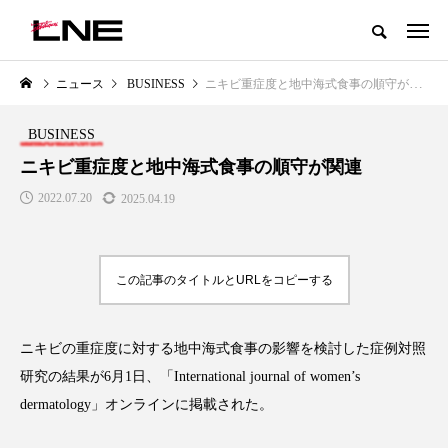
グローバルビューティ＆ヘルスケアビジネス誌
ニュース
BUSINESS
ニキビ重症度と地中海式食事の順守が関連
NEW POST
カテゴリー毎の最新記事
BUSINESS
LIFESTYLE
BUSINESS
ニキビ重症度と地中海式食事の順守が関連
2022.07.20
2025.04.19
この記事のタイトルとURLをコピーする
ニキビの重症度に対する地中海式食事の影響を検討した症例対照
SNSの「加工顔」と美容医療｜AI
GWI調査から読み解く2030年の
」
がもたらす可能性とこれから
都市型スパ――身近なウェルネ
研究の結果が6月1日、「International journal of women’s
の次世代モデル
2026.07.13
dermatology」オンラインに掲載された。
2026.08.06