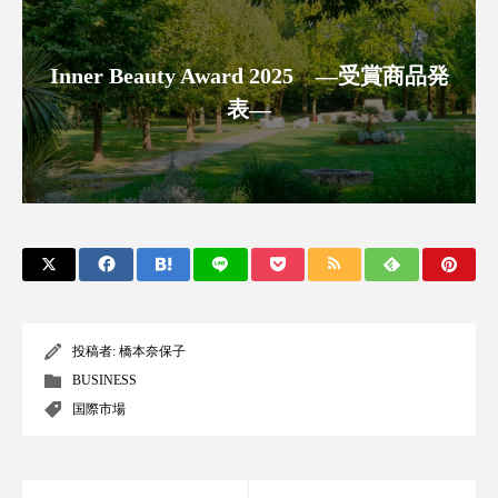
アンチエイジング
アンチソリチュード
Inner Beauty Award 2025 ―受賞商品発
インタビュー
インナービューティー 冷え
表―
インナービューティーアワード2025受賞商品
ウェアラブルデバイス
ウェルネス
ウェルビーイング
エイジングケア
エクソソーム
オーガニック
オゾン
カウンセラー
カウンセリング
投稿者:
橋本奈保子
BUSINESS
カカイオイル
ガジェット
キーワード
国際市場
クルエルティフリー
クレンジング