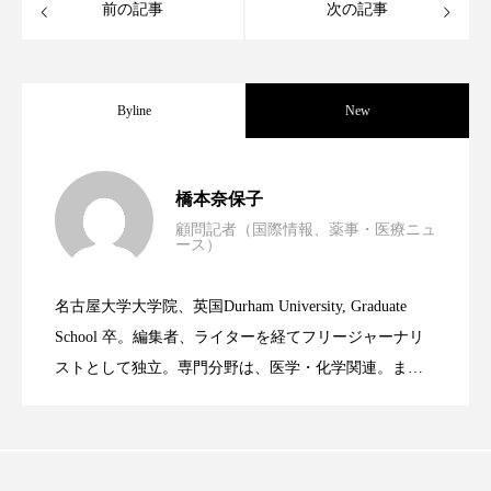
クローズアップ
ケーススタディ
前の記事
次の記事
コグニティブヘルス
コスト削減
コネクテッド・ビューティ
コミュニケーション
Byline
New
コルチゾール
サステナビリティ
男性・家族歴・重症度でニキビ瘢痕有病
2023.06.30
橋本奈保子
サステナブル美容
サプライチェーン
顧問記者（国際情報、薬事・医療ニュ
ース）
ニキビへの新技術Photopneumatic
2023.06.29
率に差異
サプリ
サロンクレンジング
サロン戦略
名古屋大学大学院、英国Durham University, Graduate
サロン経営
サロン連略
シャネル
時間制限食とカロリー制限食の減量効果
2023.06.28
Technology
School 卒。編集者、ライターを経てフリージャーナリ
ストとして独立。専門分野は、医学・化学関連。ま
スカルプ クレンジング 頻度
スカルプケア
た、同分野を中心に翻訳、ウェブコンテンツ・ディレ
に差なし
スキンケア
スキンケア 習慣
クターとしても活躍中。 本誌では主に、米国欧州を中
心に先端美容医療、化学、米FDAなどの情報を担当。
スキンケアルーティン
ストレス
スパ