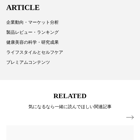
ARTICLE
スマートウォッチ
スマートパッチ
企業動向・マーケット分析
スマートリング
セーフプレイス
セラミド
製品レビュー・ランキング
セラミド保湿
セルフケア
健康美容の科学・研究成果
ライフスタイルとセルフケア
ソーシャルウェルネス
ソーシャルコマース
プレミアムコンテンツ
タンパク質
ディープクレンジング
デジタルデトックス
デトックス
RELATED
ドライヤー 温度 髪 ダメージ
ナイアシンアミド
気になるなら一緒に読んでほしい関連記事
ナイトプロテイン
ナイトルーティン 金木犀

パーソナライズ
バーチャルメイク