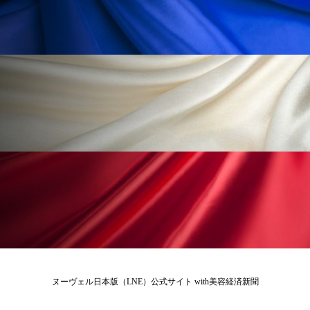
ペアトリートメント
ヘッドスパ
ヘルスケア
ヘルスビューティー
ポジショニング
ボディケア
ホルモン
マーケティング
マイクロスパ
マネジメント
むくみ対策
むくみ改善
メンズスキンケア
メンタルケア
メンタルヘルス
ライフスタイル
リカバリー
リカバリーウェア
リサーチ
リナロール 効果
リラクゼーション
ヌーヴェル日本版（LNE）公式サイト with美容経済新聞
リラックス効果
レチナール
レチノール