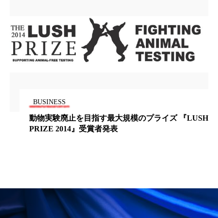
パーフェクト株式会社
バイオハッキング
バイオミメティクス
バイオミメティック
バクチオール
バリア機能
ハロウィ
ハロウィン後スキンケア
ハロウィン翌日 肌リセット
ヒアルロン酸
BUSINESS
動物実験廃止を目指す最大規模のプライズ 『LUSH
ビジネスモデル
ビタミンC誘導体
ファシア
PRIZE 2014』受賞者発表
ファスティング
フィトレチノール
プチ断食
ブルーオーシャン
フレグランス 冬
プロンプト
ヘアケア