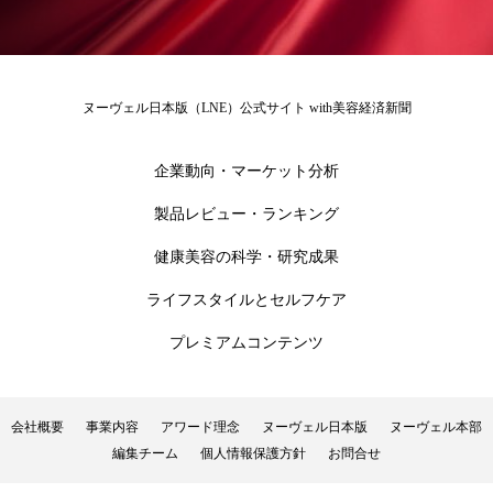
ローカル
ロンジェビティ
下半身美容
乾燥 対策 冬 スキンケア
乾燥対策
ヌーヴェル日本版（LNE）公式サイト with美容経済新聞
乾燥肌対策
他者との再接続
企業・経済
企業動向・マーケット分析
価格改定
保湿
保湿と香り
保湿成分
製品レビュー・ランキング
健康寿命
光老化
免疫 肌
健康美容の科学・研究成果
ライフスタイルとセルフケア
冬 UVケア
冬 美容 習慣
プレミアムコンテンツ
冬 髪 ツヤ 出す 方法
冬 髪 乾燥 改善 方法
冬スキンケア
冬の乾燥肌
冬の印象美
会社概要
事業内容
アワード理念
ヌーヴェル日本版
ヌーヴェル本部
編集チーム
個人情報保護方針
お問合せ
冬の準備
冬美容
冷え対策