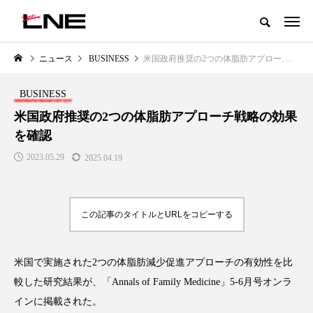
グローバルビューティ＆ヘルスケアビジネス誌
ニュース
BUSINESS
米国政府推奨の2つの体脂肪アプローチ戦略の効果を確認
NEW POST
カテゴリー毎の最新記事
BUSINESS
LIFESTYLE
BUSINESS
米国政府推奨の2つの体脂肪アプローチ戦略の効果
を確認
2023.05.29
2025.04.19
この記事のタイトルとURLをコピーする
SNSの「加工顔」と美容医療｜AI
GWI調査から読み解く2030年の
」
がもたらす可能性とこれから
都市型スパ――身近なウェルネ
米国で実施された2つの体脂肪減少促進アプローチの有効性を比
の次世代モデル
2026.07.13
較した研究結果が、「Annals of Family Medicine」5-6月号オンラ
2026.08.06
インに掲載された。