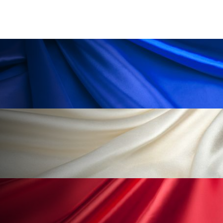
ペアトリートメント
ヘッドスパ
ヘルスケア
ヘルスビューティー
ポジショニング
ボディケア
ホルモン
マーケティング
マイクロスパ
マネジメント
むくみ対策
むくみ改善
メンズスキンケア
メンタルケア
メンタルヘルス
ライフスタイル
リカバリー
リカバリーウェア
リサーチ
リナロール 効果
リラクゼーション
リラックス効果
レチナール
レチノール