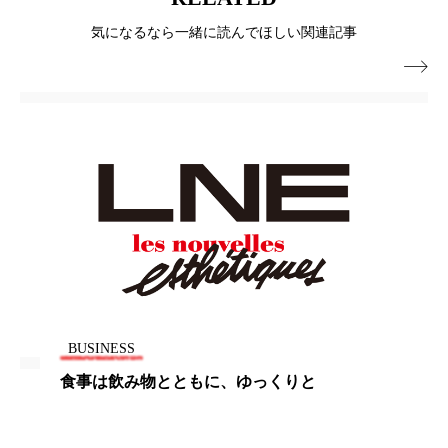
パーフェクト株式会社
バイオハッキング
気になるなら一緒に読んでほしい関連記事
バイオミメティクス
バイオミメティック

バクチオール
バリア機能
ハロウィ
ハロウィン後スキンケア
ハロウィン翌日 肌リセット
ヒアルロン酸
ビジネスモデル
ビタミンC誘導体
ファシア
ファスティング
フィトレチノール
BUSINESS
プチ断食
ブルーオーシャン
食事は飲み物とともに、ゆっくりと
フレグランス 冬
プロンプト
ヘアケア