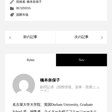
クローズアップ
ケーススタディ
投稿者:
橋本奈保子
BUSINESS
コグニティブヘルス
コスト削減
国際市場
コネクテッド・ビューティ
コミュニケーション
コルチゾール
サステナビリティ
前の記事
次の記事
サステナブル美容
サプライチェーン
Byline
New
サプリ
サロンクレンジング
サロン戦略
サロン経営
サロン連略
シャネル
男性・家族歴・重症度でニキビ瘢痕有病
2023.06.30
橋本奈保子
スカルプ クレンジング 頻度
スカルプケア
顧問記者（国際情報、薬事・医療ニュ
ース）
ニキビへの新技術Photopneumatic
2023.06.29
率に差異
スキンケア
スキンケア 習慣
名古屋大学大学院、英国Durham University, Graduate
スキンケアルーティン
ストレス
スパ
時間制限食とカロリー制限食の減量効果
2023.06.28
Technology
School 卒。編集者、ライターを経てフリージャーナリ