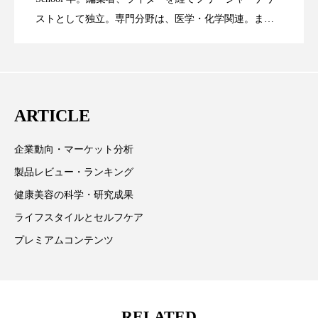
ストとして独立。専門分野は、医学・化学関連。ま
スマートウォッチ
スマートパッチ
た、同分野を中心に翻訳、ウェブコンテンツ・ディレ
に差なし
スマートリング
セーフプレイス
セラミド
クターとしても活躍中。 本誌では主に、米国欧州を中
心に先端美容医療、化学、米FDAなどの情報を担当。
セラミド保湿
セルフケア
ARTICLE
ソーシャルウェルネス
ソーシャルコマース
企業動向・マーケット分析
タンパク質
ディープクレンジング
製品レビュー・ランキング
デジタルデトックス
デトックス
健康美容の科学・研究成果
ライフスタイルとセルフケア
ドライヤー 温度 髪 ダメージ
ナイアシンアミド
プレミアムコンテンツ
ナイトプロテイン
ナイトルーティン 金木犀
パーソナライズ
バーチャルメイク
RELATED