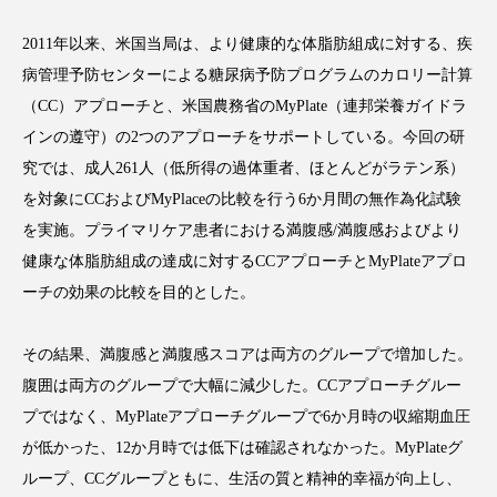
2011年以来、米国当局は、より健康的な体脂肪組成に対する、疾
病管理予防センターによる糖尿病予防プログラムのカロリー計算
（CC）アプローチと、米国農務省のMyPlate（連邦栄養ガイドラ
FEATURED
注目の企画
インの遵守）の2つのアプローチをサポートしている。今回の研
究では、成人261人（低所得の過体重者、ほとんどがラテン系）
を対象にCCおよびMyPlaceの比較を行う6か月間の無作為化試験
TAG LIST
を実施。プライマリケア患者における満腹感/満腹感およびより
タグ一覧
健康な体脂肪組成の達成に対するCCアプローチとMyPlateアプロ
ーチの効果の比較を目的とした。
AI
B2B
BeautyTech
ChatGPT
その結果、満腹感と満腹感スコアは両方のグループで増加した。
Gemini
Instagram
SaaS
SNS
腹囲は両方のグループで大幅に減少した。CCアプローチグルー
TikTok
アスタキサンチン
プではなく、MyPlateアプローチグループで6か月時の収縮期血圧
が低かった、12か月時では低下は確認されなかった。MyPlateグ
アスレジャーコスメ
アレルギー
アロマ
ループ、CCグループともに、生活の質と精神的幸福が向上し、