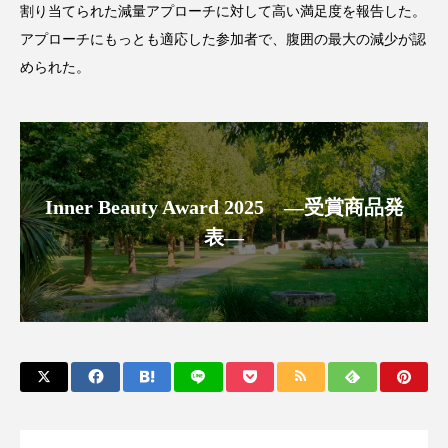
割り当てられた減量アプローチに対して高い満足度を報告した。
アンチエイジング
アンチソリチュード
アプローチにもっとも適応した参加者で、腹囲の最大の減少が認
インタビュー
インナービューティー 冷え
められた。
インナービューティーアワード2025受賞商品
ウェアラブルデバイス
ウェルネス
Inner Beauty Award 2025 ―受賞商品発
ウェルビーイング
エイジングケア
表―
エクソソーム
オーガニック
オゾン
カウンセラー
カウンセリング
カカイオイル
ガジェット
キーワード
クルエルティフリー
クレンジング