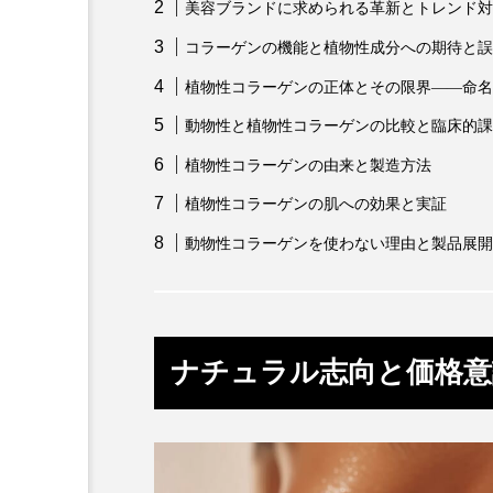
美容ブランドに求められる革新とトレンド対
クレンジング
クローズア
コラーゲンの機能と植物性成分への期待と誤
コネクテッド・ビューティ
植物性コラーゲンの正体とその限界——命名
サプライチェーン
サプリ
動物性と植物性コラーゲンの比較と臨床的課
植物性コラーゲンの由来と製造方法
スカルプ クレンジング 頻度
植物性コラーゲンの肌への効果と実証
ストレス
スパ
ス
動物性コラーゲンを使わない理由と製品展開
セラミド保湿
セルフケア
ディープクレンジング
デ
ナチュラル志向と価格意
ナイトプロテイン
ナイト
バイオハッキング
バイオ