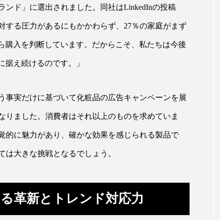
ド」に選出されました。同社はLinkedInの投稿
 香り 効果
需要予測
頭皮 保湿 ミスト おすすめ
対する圧力があるにもかかわらず、27％の家庭がまず
香料
香水 レイヤリング
香水の持続
高市
から購入を判断しています。だからこそ、私たちは今後
リア機能 とは
核に据え続けるのです。」
う事実だけに基づいて化粧品の広告キャンペーンを展
なりました。消費者はそれ以上のものを求めていま
覚的に魅力があり、確かな効果を感じられる製品で
ては大きな挑戦となるでしょう。
る革新とトレンド対応力