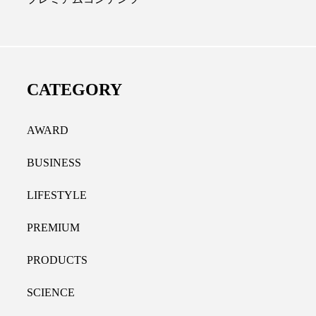
ディカルクリニック｜本郷
レチノール代替成分と
長：内科と循環器専門医の知
オールやレチナールなど
り拓く、再生医療と統合医
果と活用法
CATEGORY
たな価値
2026.07.30
.04.28
AWARD
BUSINESS
LIFESTYLE
PREMIUM
PRODUCTS
SCIENCE