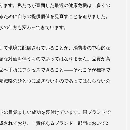
ります。私たちが直面した最近の健康危機は、多くの
ー
加工顔
労働環境
国内市場
国際市場
るために自らの提供価値を見直すことを迫りました。
香り
孤独
巡らせるケア
巡りケア
差別化
求の仕方も変わってきています。
抗酸化
抗酸化ケア
断食
新商品
日中関係
して環境に配慮されていることが、消費者の中心的な
梅雨
棚卸資産
汗ケア
温活スキンケア
額な対価を伴うものであってはなりません。品質が高
物流問題
特殊メイク
猛暑
生物模倣
用
品へ手頃にアクセスできること――それこそが標準で
眠
睡眠 美容 金木犀
睡眠美容
秋
秋 冷え
売戦略のひとつに過ぎないものであってはならないの
対策
美容
美容テック
美容と政治
美容ビジ
美肌習慣
美脚習慣
老化
肌ケア
肌トラブ
ブランドの目覚ましい成功を裏付けています。同ブランドで
律神経
花王
血行促進
過剰在庫
都市型美容
構成されており、「責任あるブランド」部門において2