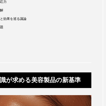
応力
ップ
ケーススタディ
コグニティブヘルス
コスト
解
コミュニケーション
コルチゾール
サステナビリティ
と効果を巡る議論
サロンクレンジング
サロン戦略
サロン経営
題
スカルプケア
スキンケア
スキンケア 習慣
ス
マートウォッチ
スマートパッチ
スマートリング
セ
ソーシャルウェルネス
ソーシャルコマース
タン
ジタルデトックス
デトックス
ドライヤー 温度 髪 ダメー
識が求める美容製品の新基準
ルーティン 金木犀
パーソナライズ
バーチャルメイク
ミメティクス
バイオミメティック
バクチオール