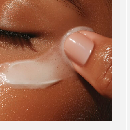
ハロウィン翌日 肌リセット
ヒアルロン酸
ビジネスモデ
フィトレチノール
プチ断食
ブルーオーシャン
ペアトリートメント
ヘッドスパ
ヘルスケア
ヘ
ア
ホルモン
マーケティング
マイクロスパ
メンズスキンケア
メンタルケア
メンタルヘルス
ェア
リサーチ
リナロール 効果
リラクゼーション
ローカル
ロンジェビティ
下半身美容
乾燥 
他者との再接続
企業・経済
価格改定
保湿
免疫 肌
冬 UVケア
冬 美容 習慣
冬 髪 ツヤ 出す 
冬の印象美
冬の準備
冬美容
冷え対策