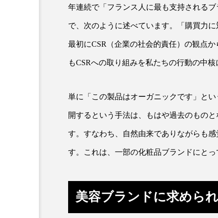
年連続で「フランス人に最も支持されるブラン
金木犀 スキンケア
金木犀
で、次のように述べています。「購買力に
香りケア
香りの重ね使い
最初にCSR（企業の社会的責任）の観点
髪 静電気 冬 対策
髪のバ
もCSRへの取り組みを私たちの行動の中
単に「この製品はオーガニックです」とい
開するという手法は、もはや過去のものと
す。すなわち、自然由来でありながらも感
す。これは、一部の化粧品ブランドにとっ
美容ブランドに求められ