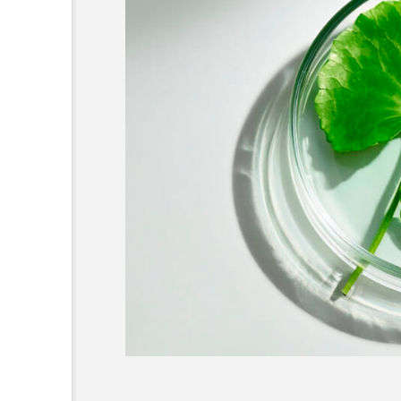
超が「ながら美容」を実
SNSの「加工顔」と美容医療
を有効に使いたい」が9
がもたらす可能性とこれか
2026.07.13
9