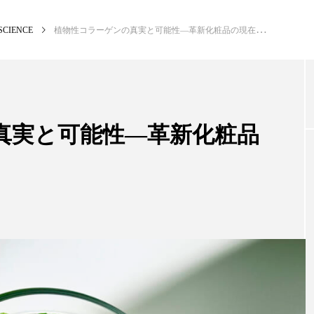
SCIENCE
植物性コラーゲンの真実と可能性―革新化粧品の現在地
NEW POST
カテゴリー毎の最新記事
真実と可能性―革新化粧品
BUSINESS
PR