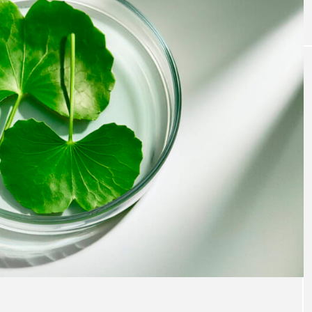
｜AI
GWI調査から読み解く2030年の都
青山メ
ら
市型スパ――身近なウェルネスの
玲 院
次世代モデル
見が切
療の新
2026.08.06
2026
FEATURED
注目の企画