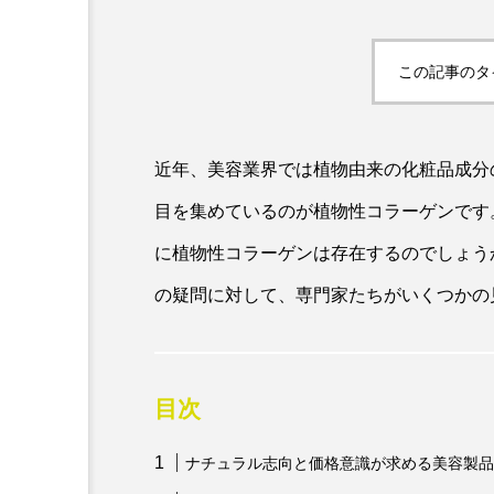
この記事のタ
近年、美容業界では植物由来の化粧品成分
目を集めているのが植物性コラーゲンです
AI
B2B
BeautyTech
に植物性コラーゲンは存在するのでしょう
の疑問に対して、専門家たちがいくつかの
アスタキサンチン
アスレ
インタビュー
インナービ
目次
ウェルネス
ウェルビーイ
カウンセラー
カウンセリ
ナチュラル志向と価格意識が求める美容製品