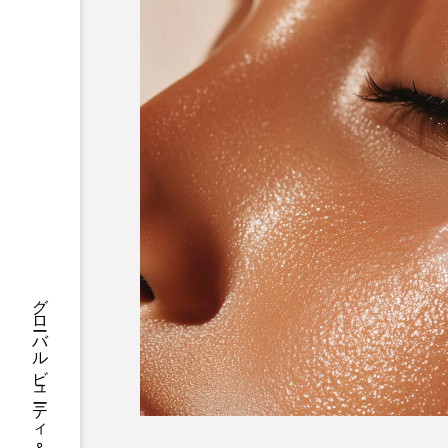
ハロウィン後スキンケア
ファシア
ファスティング
プロンプト
ヘアケア
ポジショニング
ボディケ
むくみ対策
むくみ改善
リカバリー
リカバリーウ
レチナール
レチノール
乾燥対策
乾燥肌対策
健康寿命
光老化
冬スキンケア
冬の乾燥肌