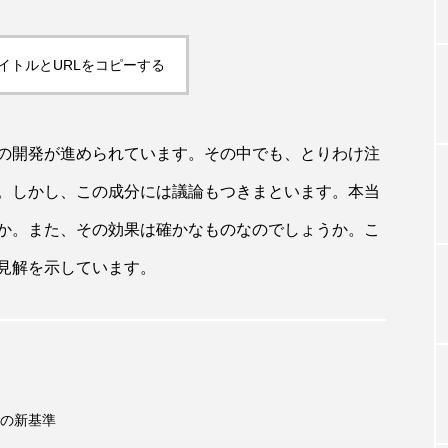
イトルとURLをコピーする
TAG LIST
タグ一覧
の開発が進められています。その中でも、とりわけ注
。しかし、この成分には議論もつきまといます。本当
ChatGPT
Gemini
Instagram
SaaS
SN
か。また、その効果は確かなものなのでしょうか。こ
見解を示しています。
ジャーコスメ
アレルギー
アロマ
アンチエイジン
ューティー 冷え
インナービューティーアワード2025受賞商品
ング
エイジングケア
エクソソーム
オーガニック
ング
カカイオイル
ガジェット
キーワード
の新基準