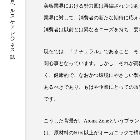
グローバルビューティ＆ヘルスケアビジネス誌
美容業界における勢力図は再編されつつあ
加工アプリ
加工フィルタ
業界に対して、消費者の新たな期待に応え
外出控え
夜 スキンケア 
消費者は以前とは異なるニーズを持ち、要
技術経営
技術転用
現在では、「ナチュラル」であること、そ
時間制限食
東洋医学
関心事となっています。しかし、それが高
為替相場
熱中症対策
く、健康的で、なおかつ環境にやさしい製
画像解析
発酵
睡
あるべきであり、もはや企業にとっての販
です。
素髪ケア やり方
紫外線
美容業界
美的感覚
こうした背景が、Aroma Zoneという
肌荒れ防止
脳
自
は、原材料の60％以上がオーガニックで