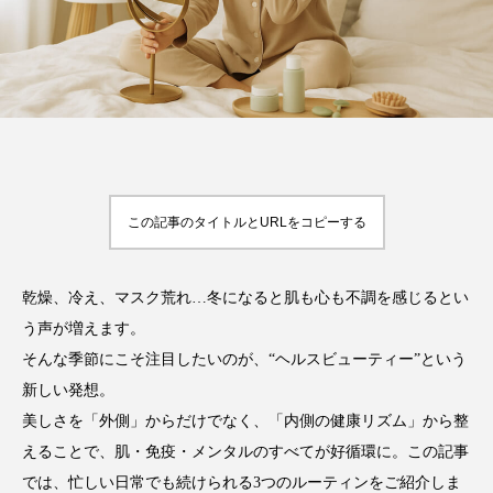
FEATURED
注目の企画
この記事のタイトルとURLをコピーする
TAG LIST
タグ一覧
乾燥、冷え、マスク荒れ…冬になると肌も心も不調を感じるとい
AI
B2B
BeautyTech
ChatGPT
う声が増えます。
Gemini
Instagram
SaaS
SNS
そんな季節にこそ注目したいのが、“ヘルスビューティー”という
新しい発想。
TikTok
アスタキサンチン
美しさを「外側」からだけでなく、「内側の健康リズム」から整
えることで、肌・免疫・メンタルのすべてが好循環に。この記事
アスレジャーコスメ
アレルギー
アロマ
では、忙しい日常でも続けられる3つのルーティンをご紹介しま