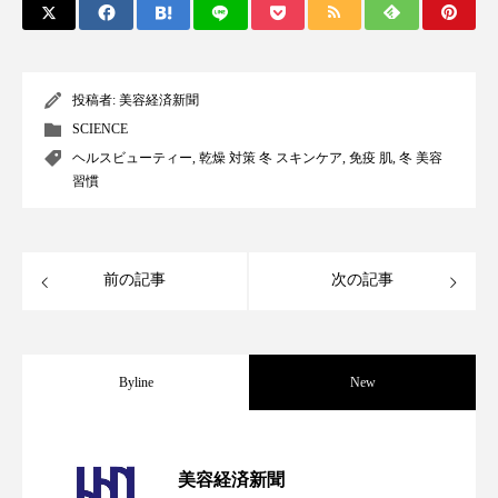
投稿者:
美容経済新聞
SCIENCE
ヘルスビューティー
,
乾燥 対策 冬 スキンケア
,
免疫 肌
,
冬 美容
習慣
前の記事
次の記事
Byline
New
パーフェクト社の「AI美容」事例｜「死
2026.08.04
美容経済新聞