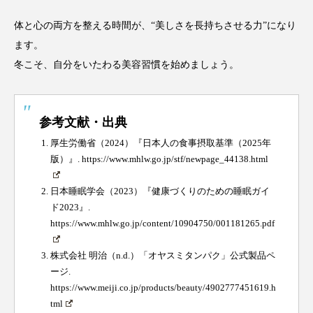
体と心の両方を整える時間が、“美しさを長持ちさせる力”になり
ます。
冬こそ、自分をいたわる美容習慣を始めましょう。
参考文献・出典
厚生労働省（2024）『日本人の食事摂取基準（2025年
版）』.
https://www.mhlw.go.jp/stf/newpage_44138.html
日本睡眠学会（2023）『健康づくりのための睡眠ガイ
ド2023』.
https://www.mhlw.go.jp/content/10904750/001181265.pdf
株式会社 明治（n.d.）「オヤスミタンパク」公式製品ペ
ージ.
https://www.meiji.co.jp/products/beauty/4902777451619.h
tml