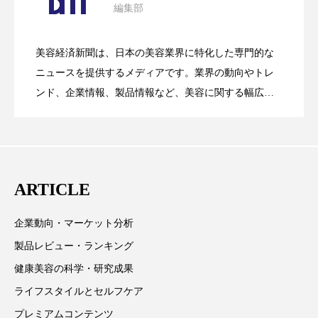
編集部
花王、化粧品事業で棚卸資産38%削減
2026.07.28
の谷」克服と酷暑を商機に変えるB2B
美容経済新聞は、日本の美容業界に特化した専門的な
【技術転用】ポーラの『顔画像解析AI』
2026.07.20
――AI需要予測で猛暑の欠品と過剰在庫
ニュースを提供するメディアです。業界の動向やトレ
SaaSモデル
ンド、企業情報、製品情報など、美容に関する幅広い
テーマを取り上げています。 編集部では、美容業界の
が猛暑の建設現場に選ばれる理由
を防ぐDX戦略
取材や情報収集、分析を行い、業界内外の最新情報を
主に美容業界関係者に向けて発信しています。私たち
は「キレイをふやす」を企業理念として信頼性の高い
ARTICLE
情報提供を通じて美容業界の発展に貢献すべく努力し
ています。
企業動向・マーケット分析
製品レビュー・ランキング
健康美容の科学・研究成果
ライフスタイルとセルフケア
プレミアムコンテンツ