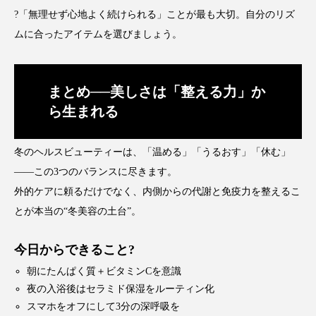
?️「無理せず心地よく続けられる」ことが最も大切。自分のリズ
花王
血行促進
過剰在庫
ムに合ったアイテムを選びましょう。
都市型美容ウェルネス
酷暑
まとめ
──
美しさは「整える力」か
金木犀 スキンケア
金木犀 香り 効果
ら生まれる
需要予測
頭皮 保湿 ミスト おすすめ
香り
冬のヘルスビューティーは、「温める」「うるおす」「休む」
香り メンタルケア
香りケア
――この3つのバランスに尽きます。
外的ケアに頼るだけでなく、内側からの代謝と免疫力を整えるこ
香りの重ね使い
香料
香水 レイヤリング
とが本当の“冬美容の土台”。
香水の持続
高市政権
高齢社会
今日からできること
?
髪 静電気 冬 対策
髪のバリア機能 とは
朝にたんぱく質＋ビタミンCを意識
夜の入浴後はセラミド保湿をルーティン化
スマホをオフにして3分の深呼吸を