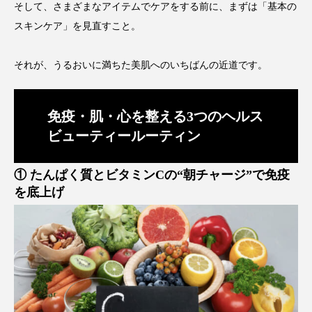
そして、さまざまなアイテムでケアをする前に、まずは「基本の
パーフェクト株式会社
バイオハッキング
スキンケア」を見直すこと。
バイオミメティクス
バイオミメティック
それが、うるおいに満ちた美肌へのいちばんの近道です。
バクチオール
バリア機能
ハロウィ
ハロウィン後スキンケア
免疫・肌・心を整える3つのヘルス
ビューティールーティン
ハロウィン翌日 肌リセット
ヒアルロン酸
① たんぱく質とビタミンCの“朝チャージ”で免疫
ビジネスモデル
ビタミンC誘導体
ファシア
を底上げ
ファスティング
フィトレチノール
プチ断食
ブルーオーシャン
フレグランス 冬
プロンプト
ヘアケア