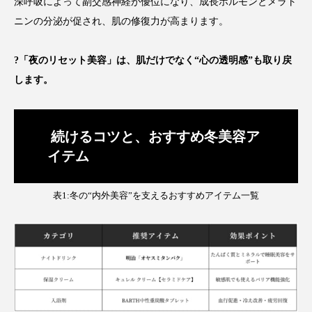
為替相場
熱中症対策
物流問題
深呼吸によって副交感神経が優位になり、成長ホルモンとメラト
ニンの分泌が促され、肌の修復力が高まります。
特殊メイク
猛暑
生物模倣
用語辞典
?「夜のリセット美容」は、肌だけでなく“心の透明感”も取り戻
男性美容
画像解析
発酵
睡眠
します。
睡眠 美容 金木犀
睡眠美容
秋
続けるコツと、おすすめ冬美容ア
秋 冷え
筋膜
精油
素髪ケア やり方
イテム
紫外線対策
美容
美容テック
表1:冬の“内外美容”を支えるおすすめアイテム一覧
美容と政治
美容ビジネス
美容医療
美容業界
美的感覚
美肌習慣
美脚習慣
老化
肌ケア
肌トラブル
肌バリア
肌荒れ防止
脳
自律神経