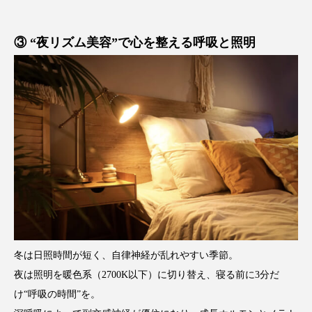
冷え性改善
加工アプリ
加工フィルター
③ “夜リズム美容”で心を整える呼吸と照明
加工顔
労働環境
国内市場
国際市場
地政学リスク
外出控え
夜 スキンケア 香り
孤独
巡らせるケア
巡りケア
差別化
廃棄ロス
成分
技術経営
技術転用
抗酸化
抗酸化ケア
断食
新商品
日中関係
日焼け止め
時間制限食
東洋医学
梅雨
棚卸資産
汗ケア
冬は日照時間が短く、自律神経が乱れやすい季節。
夜は照明を暖色系（2700K以下）に切り替え、寝る前に3分だ
温活スキンケア
温活女子
温活習慣
け“呼吸の時間”を。