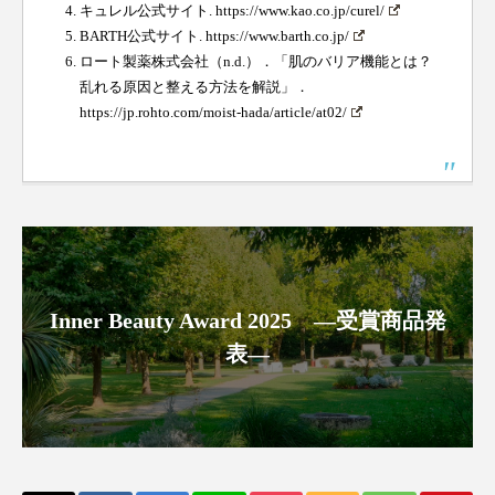
キュレル公式サイト.
https://www.kao.co.jp/curel/
BARTH公式サイト.
https://www.barth.co.jp/
ロート製薬株式会社（n.d.）．「肌のバリア機能とは？
乱れる原因と整える方法を解説」．
https://jp.rohto.com/moist-hada/article/at02/
Inner Beauty Award 2025 ―受賞商品発
表―