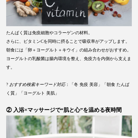
ペアトリートメント
ヘッドスパ
ヘルスケア
ヘルスビューティー
ポジショニング
ボディケア
ホルモン
たんぱく質は免疫細胞やコラーゲンの材料。
さらに、ビタミンCを同時に摂ることで吸収率がアップします。
マーケティング
マイクロスパ
朝食には「卵＋ヨーグルト＋キウイ」の組み合わせがおすすめ。
ヨーグルトの乳酸菌は腸内環境を整え、免疫力を内側から支えま
マネジメント
むくみ対策
むくみ改善
す。
メンズスキンケア
メンタルケア
?
おすすめ検索キーワード対応
：「冬 免疫 美容」「朝食 たんぱ
メンタルヘルス
ライフスタイル
く質」「ヨーグルト 美肌」
リカバリー
リカバリーウェア
リサーチ
② 入浴×マッサージで“肌と心”を温める夜時間
リナロール 効果
リラクゼーション
リラックス効果
レチナール
レチノール