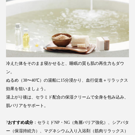
ローカル
ロンジェビティ
下半身美容
乾燥 対策 冬 スキンケア
乾燥対策
乾燥肌対策
他者との再接続
企業・経済
価格改定
保湿
保湿と香り
保湿成分
冷えた体をそのまま寝かせると、睡眠の質も肌の再生力もダウ
健康寿命
光老化
免疫 肌
ン。
ぬるめ（38〜40℃）の湯船に15分浸かり、血行促進＋リラックス
冬 UVケア
冬 美容 習慣
効果を狙いましょう。
冬 髪 ツヤ 出す 方法
冬 髪 乾燥 改善 方法
湯上がり後は、セラミド配合の保湿クリームで全身を包み込み、
肌バリアをサポート。
冬スキンケア
冬の乾燥肌
冬の印象美
?
おすすめ成分
：セラミドNP・NG（角層バリア強化）、シアバタ
冬の準備
冬美容
冷え対策
ー（保湿持続力）、マグネシウム入り入浴剤（筋肉リラックス）