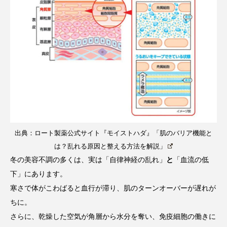
クローズアップ
ケーススタディ
コグニティブヘルス
コスト削減
コネクテッド・ビューティ
コミュニケーション
コルチゾール
サステナビリティ
サステナブル美容
サプライチェーン
サプリ
サロンクレンジング
サロン戦略
出典：ロート製薬公式サイト『モイストハダ』「肌のバリア機能と
は？乱れる原因と整える方法を解説」
サロン経営
サロン連略
シャネル
冬の美容不調の多くは、実は「自律神経の乱れ」
と
「血流の低
スカルプ クレンジング 頻度
スカルプケア
下」にあります。
寒さで体がこわばると血行が滞り、肌のターンオーバーが遅れが
スキンケア
スキンケア 習慣
ちに。
さらに、乾燥した空気が角層から水分を奪い、免疫細胞の働きに
スキンケアルーティン
ストレス
スパ