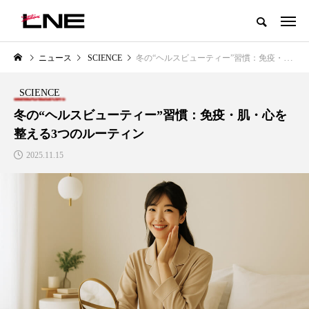
グローバルビューティ＆ヘルスケアビジネス誌
ニュース
SCIENCE
冬の“ヘルスビューティー”習慣：免疫・肌・心を整える3つのルーティン
NEW POST
カテゴリー毎の最新記事
SCIENCE
LIFESTYLE
BUSINESS
冬の“ヘルスビューティー”習慣：免疫・肌・心を
整える3つのルーティン
2025.11.15
SNSの「加工顔」と美容医療｜AI
GWI調査から読み解く2030年の
」
がもたらす可能性とこれから
都市型スパ――身近なウェルネ
の次世代モデル
2026.07.13
2026.08.06