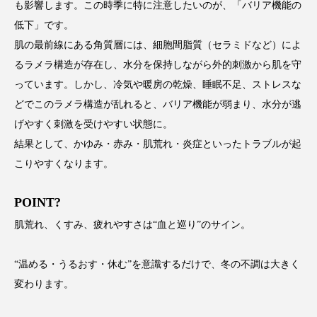
も影響します。この時季に特に注意したいのが、「バリア機能の
スマートウォッチ
スマートパッチ
低下」です。
肌の最前線にある角質層には、細胞間脂質（セラミドなど）によ
スマートリング
セーフプレイス
セラミド
るラメラ構造が存在し、水分を保持しながら外的刺激から肌を守
っています。しかし、冷気や暖房の乾燥、睡眠不足、ストレスな
セラミド保湿
セルフケア
どでこのラメラ構造が乱れると、バリア機能が弱まり、水分が逃
げやすく刺激を受けやすい状態に。
ソーシャルウェルネス
ソーシャルコマース
結果として、かゆみ・赤み・肌荒れ・炎症といったトラブルが起
タンパク質
ディープクレンジング
こりやすくなります。
デジタルデトックス
デトックス
POINT
?
肌荒れ、くすみ、疲れやすさは“血と巡り”のサイン。
ドライヤー 温度 髪 ダメージ
ナイアシンアミド
ナイトプロテイン
ナイトルーティン 金木犀
“温める・うるおす・休む”を意識するだけで、冬の不調は大きく
変わります。
パーソナライズ
バーチャルメイク