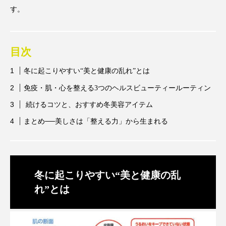
アンチエイジング
アンチソリチュード
す。
インタビュー
インナービューティー 冷え
目次
インナービューティーアワード2025受賞商品
冬に起こりやすい“美と健康の乱れ”とは
ウェアラブルデバイス
ウェルネス
免疫・肌・心を整える3つのヘルスビューティールーティン
続けるコツと、おすすめ冬美容アイテム
ウェルビーイング
エイジングケア
まとめ──美しさは「整える力」から生まれる
エクソソーム
オーガニック
オゾン
カウンセラー
カウンセリング
冬に起こりやすい“美と健康の乱
カカイオイル
ガジェット
キーワード
れ”とは
クルエルティフリー
クレンジング