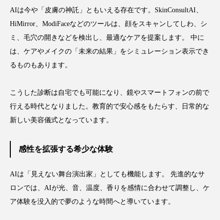
AIは今や「皮膚の神託」ともいえる存在です。SkinConsultAI、
花王
血行促進
過剰在庫
HiMirror、ModiFaceなどのツールは、顔をスキャンしてしわ、シ
ミ、毛穴の開きなどを検出し、最適なケアを提案します。 中に
都市型美容ウェルネス
酷暑
は、ケアやメイクの「未来の結果」をシミュレーション表示でき
金木犀 スキンケア
金木犀 香り 効果
るものもあります。
需要予測
頭皮 保湿 ミスト おすすめ
香り
こうした診断は自宅でも可能になり、鏡やスマートフォンの前で
行える時代となりました。教育的で安心感をもたらす、日常的な
香り メンタルケア
香りケア
新しい美容儀式となっています。
香りの重ね使い
香料
香水 レイヤリング
感性を拡張する希少な体験
香水の持続
高市政権
高齢社会
AIは「見えない舞台演出家」としても機能します。 先進的なサ
髪 静電気 冬 対策
髪のバリア機能 とは
ロンでは、AIが光、音、温度、香りを感情に合わせて調整し、ケ
ア体験を没入的で夢のような時間へと導いています。