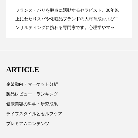
フランス・パリを拠点に活動するセラピスト、30年以
AIが変える美容の未来と、普遍の“直感的
2025.11.14
インとサービス品質の再構築
上にわたりスパや化粧品ブランドの人材育成およびコ
全身の絆
ンサルティングに携わる専門家です。心理学やマッサ
ージ技法、音響療法を研究し、世界各地の伝統療法を
ケア”の共存
融合。著書『Ma Bible des Massages』のほか、美容業界
専門誌『Les Nouvelles Esthétiques』にも寄稿していま
す。
ARTICLE
企業動向・マーケット分析
製品レビュー・ランキング
健康美容の科学・研究成果
ライフスタイルとセルフケア
プレミアムコンテンツ