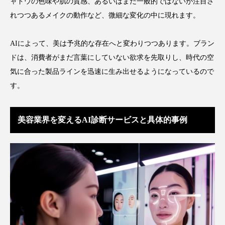
ャドウの色味や肌の質感、あるいはまだ一般的ではないが注目さ
れつつあるメイクの動作など、微細な変化の中に現れます。
スマートウォッチ
スマートパッチ
スマートリング
セーフプレイス
セラミド
AIによって、美は予兆的な存在へと変わりつつあります。ブラン
ドは、消費者がまだ言葉にしていない欲求を先取りし、時代の空
セラミド保湿
セルフケア
気に合った製品ラインを迅速に生み出せるようになっているので
す。
ソーシャルウェルネス
ソーシャルコマース
タンパク質
ディープクレンジング
美容業界を変えるAI診断サービスと具体的事例
デジタルデトックス
デトックス
ドライヤー 温度 髪 ダメージ
ナイアシンアミド
ナイトプロテイン
ナイトルーティン 金木犀
パーソナライズ
バーチャルメイク