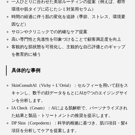
一人ひとりに合わせた美容ルーティンの提案（例えば、都市
環境や肌タイプに応じたシミ対策用セラム）
ローカル
ロンジェビティ
下半身美容
時間の経過に伴う肌の変化を追跡（季節、ストレス、環境要
因など）
乾燥 対策 冬 スキンケア
乾燥対策
サロンやクリニックでの的確なケア提案
乾燥肌対策
他者との再接続
企業・経済
高い専門性と先進性を印象づけることで顧客満足度を向上
客観的な肌状態を可視化し、主観的な自己評価とのギャップ
価格改定
保湿
保湿と香り
保湿成分
を教育的に補う
健康寿命
光老化
免疫 肌
具体的な事例
冬 UVケア
冬 美容 習慣
SkinConsultAI（Vichy + L’Oréal）：セルフィーを用いて顔をス
キャンし、数千の顔データをもとにAIが7つのエイジングサイ
冬 髪 ツヤ 出す 方法
冬 髪 乾燥 改善 方法
ンを分析します。
IA Check（Cesam）：AIによる肌解析で、パーソナライズされ
冬スキンケア
冬の乾燥肌
冬の印象美
た結果と製品・トリートメントの推奨を提示します。
DP Skin（Corpoderm）：科学的根拠に基づき、肌15項目・髪4
冬の準備
冬美容
冷え対策
項目を分析してケアを提案します。