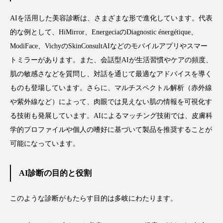
ペアトリートメント
ヘッドスパ
AIを活用した美容診断は、さまざまな形で進化しています。代表
ヘルスケア
ヘルスビューティー
的な例として、HiMirror、EnergeciaのDiagnostic énergétique、
ModiFace、VichyのSkinConsultAIなどのモバイルアプリやスマー
ポジショニング
ボディケア
ホルモン
トミラーがあります。また、会話型AIが生活習慣やケアの頻度、
マーケティング
マイクロスパ
肌の敏感さなどを質問し、対話を通じて最適なアドバイスを導く
ものも登場しています。さらに、マルチスペクトル解析（赤外線
マネジメント
むくみ対策
むくみ改善
や紫外線など）によって、肉眼では見えない肌の情報を可視化す
る技術も発展しています。AIによるマッチング技術では、皮膚科
メンズスキンケア
メンタルケア
学的プロファイルや個人の嗜好に基づいて製品を推奨することが
可能になっています。
メンタルヘルス
ライフスタイル
リカバリー
リカバリーウェア
リサーチ
AI診断の目的と役割
リナロール 効果
リラクゼーション
このような診断がもたらす目的は多岐にわたります。
リラックス効果
レチナール
レチノール