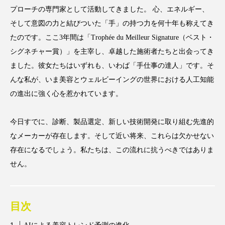
アンチエイジング
アンチソリチュード
プローチの専門家として活動してきました。 心、エネルギー、
そして意図の力と結びついた「手」の持つ力を何十年も称えてき
インタビュー
インナービューティー 冷え
たのです。ここ3年間は「Trophée du Meilleur Signature（ベスト・
シグネチャー賞）」を主宰し、卓越した施術者たちと出会ってき
インナービューティーアワード2025受賞商品
ました。彼女たちはいずれも、いわば「手仕事の達人」です。そ
んな私が、いま美容とウェルビーイングの世界における人工知能
ウェアラブルデバイス
ウェルネス
の進出に強く心を惹かれています。
ウェルビーイング
エイジングケア
今日すでに、診断、製品選定、新しい技術開発に取り組む先進的
エクソソーム
オーガニック
オゾン
なメーカーが存在します。そして近い将来、これらは欠かせない
存在になるでしょう。私たちは、この流れに抗うべきではありま
カウンセラー
カウンセリング
せん。
カカイオイル
ガジェット
キーワード
クルエルティフリー
クレンジング
目次