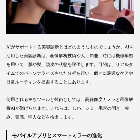
パーフェクト株式会社
バイオハッキング
バイオミメティクス
バイオミメティック
バクチオール
バリア機能
ハロウィ
AIがサポートする美容診断とはどのようなものでしょうか。AIを
ハロウィン後スキンケア
活用した美容診断は、画像解析技術や人工知能、時には機械学習
を用いて、肌や髪、頭皮の状態を評価します。目的は、リアルタ
ハロウィン翌日 肌リセット
ヒアルロン酸
イムでのパーソナライズされた分析を行い、個々に最適なケアや
ビジネスモデル
ビタミンC誘導体
ファシア
日常ルーティンを提案することにあります。
ファスティング
フィトレチノール
使用される主なツールと技術としては、高解像度カメラと画像解
析AIが挙げられます。これらは、しわ、シミ、毛穴の開き、赤
プチ断食
ブルーオーシャン
み、質感、弾力などを検出します。
フレグランス 冬
プロンプト
ヘアケア
モバイルアプリとスマートミラーの進化