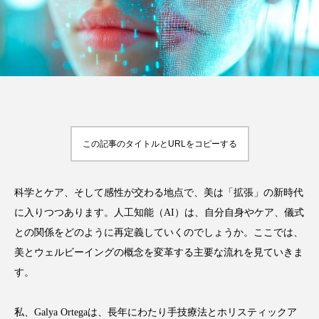
FEATURED
注目の企画
この記事のタイトルとURLをコピーする
TAG LIST
タグ一覧
科学とケア、そして感性が交わる地点で、美は「拡張」の新時代
AI
B2B
BeautyTech
ChatGPT
に入りつつあります。人工知能（AI）は、自分自身やケア、儀式
Gemini
Instagram
SaaS
SNS
との関係をどのように再定義していくのでしょうか。ここでは、
美とウェルビーイングの概念を変革する主要な流れを見ていきま
TikTok
アスタキサンチン
す。
アスレジャーコスメ
アレルギー
アロマ
私、Galya Ortegaは、長年にわたり手技療法とホリスティックア