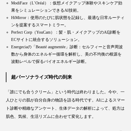
ModiFace（L’Oréal）：仮想メイクアップ体験やスキンケア効
冷え性改善
加工アプリ
加工フィルター
果をシミュレーションできるAI技術。
HiMirror：使用のたびに肌状態を記録し、最適な日常ルーティ
加工顔
労働環境
国内市場
国際市場
ンを提案するスマートミラー。
Perfect Corp（YouCam）：髪・肌・メイクアップのAI診断を
地政学リスク
外出控え
夜 スキンケア 香り
ECサイトに統合するソリューション。
Energeciaの「Beauté augmentée」診断：セルフィーと音声周波
孤独
巡らせるケア
巡りケア
差別化
数から身体のエネルギー循環を解析し、美の不均衡の根源を
廃棄ロス
成分
技術経営
技術転用
波動レベルで探るバイオエネルギー診断。
抗酸化
抗酸化ケア
断食
新商品
超パーソナライズ時代の到来
日中関係
日焼け止め
時間制限食
「誰にでも合うクリーム」という時代は終わりました。今や、一
人ひとりの肌が自分自身の物語を語る時代です。AIによるスマー
東洋医学
梅雨
棚卸資産
汗ケア
ト診断や精緻なアンケート、生体データの解析によって、処方は
肌色、気候、生活リズムに合わせて変化します。
温活スキンケア
温活女子
温活習慣