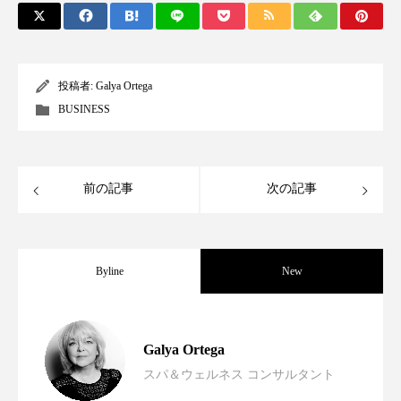
投稿者:
Galya Ortega
BUSINESS
前の記事
次の記事
Byline
New
口腔マイクロバイオータが心臓や免疫に
2026.04.21
Galya Ortega
スパ＆ウェルネス コンサルタント
五感が導く新しいサロン体験―空間デザ
2025.12.02
与える影響｜ホリスティック歯科が解く