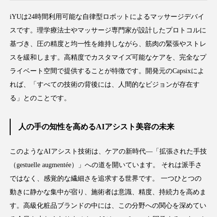
iYUは24時間利用可能な自律型ロボットによるマッサージデバイ
スです。理学療法士やマッサージ専門家が設計したプロトコルに
基づき、圧の精度と均一性を維持しながら、筋肉の緊張やストレ
スを緩和します。高精度でカスタマイズ可能なケアを、完全なプ
ライベート空間で提供することが特徴です。開発元のCapsixによ
れば、「すべての技術の背後には、人間的なビジョンが存在す
る」とのことです。
人の手の知性を高めるAIアシスト美容の未来
このようなAIアシスト技術は、ケアの新時代―「拡張された手技
（gestuelle augmentée）」への道を開いています。 それは派手さ
ではなく、感覚的な繊細さを追求する世界です。 一つひとつの
動きに静かな集中が宿り、施術者は意識、精度、持続力を高めま
す。高級化粧品ブランドの中には、この分野への関心を深めてい