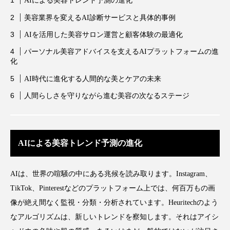
AIによる美容トレンド予測の進化
クローズアップ
ケーススタディ
美容業界を変えるAI診断サービスと具体的事例
コグニティブヘルス
コスト削減
AIを活用した美容サロン運営と顧客体験の最適化
コネクテッド・ビューティ
コミュニケーション
パーソナル美容アドバイスを支えるAIプラットフォームの進
化
コルチゾール
サステナビリティ
AI時代に進化する人間的な美とケアの未来
人間らしさを守りながら進む美容の次なるステージ
サステナブル美容
サプライチェーン
サプリ
サロンクレンジング
サロン戦略
AIによる美容トレンド予測の進化
サロン経営
サロン連略
シャネル
スカルプ クレンジング 頻度
スカルプケア
AIは、世界の喧騒の中にある兆候を読み取ります。Instagram、
TikTok、Pinterestなどのプラットフォーム上では、何百万もの画
スキンケア
スキンケア 習慣
像が絶え間なく監視・分類・分析されています。Heuritechのよう
なアルゴリズムは、新しいトレンドを察知します。それはアイシ
スキンケアルーティン
ストレス
スパ