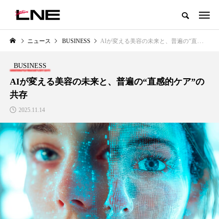
グローバルビューティ＆ヘルスケアビジネス誌
ニュース
BUSINESS
AIが変える美容の未来と、普遍の“直感的ケア”の共存
NEW POST
カテゴリー毎の最新記事
BUSINESS
LIFESTYLE
BUSINESS
AIが変える美容の未来と、普遍の“直感的ケア”の
共存
2025.11.14
SNSの「加工顔」と美容医療｜AI
GWI調査から読み解く2030年の
」
がもたらす可能性とこれから
都市型スパ――身近なウェルネ
の次世代モデル
2026.07.13
2026.08.06