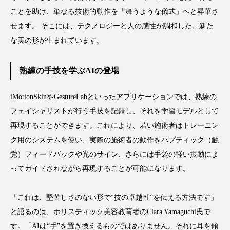
ことを助け、単なる技術的動作を「舞うような儀式」へと昇華さ
せます。 そこには、テクノロジーと人の感性が調和した、新た
な美の形が生まれています。
熟練の手技を学ぶAIの登場
iMotionSkinやGestureLabといったアプリケーションでは、熟練の
フェイシャリストが行う手技を記録し、それを学習モデルとして
再現することができます。これにより、若い施術者はトレーニン
グ用のシステムを使い、実際の施術者の動作をハプティック（触
覚）フィードバックや光のサイン、さらには手袋の軽い振動によ
ってガイドされながら再現することが可能になります。
「これは、堅苦しさのない形で“技の卓越性”を伝える方法です」
と語るのは、ホリスティック美容教育者のClara Yamaguchi氏で
す。「AIは“手”を置き換えるものではありません。それに耳を傾