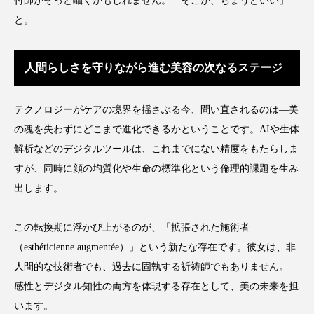
付師がそっと囁くかもしれません。「そこが、ちょうどいい」
と。
人間らしさを守りながら進む美容の次なるステージ
テクノロジーがケアの境界を揺さぶる今、問い直されるのは―美
の魂を失わずにどこまで進化できるかということです。AIや生体
解析などのデジタルツールは、これまでにない精度をもたらしま
すが、同時に顔の均質化や生命の標準化という倫理的課題を生み
出します。
この転換期に浮かび上がるのが、「拡張された施術者
（esthéticienne augmentée）」という新たな存在です。彼女は、非
人間的な技術者でも、過去に固執する祈祷師でもありません。
感性とデジタル知性の両方を体現する存在として、美の未来を担
います。