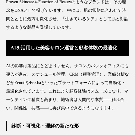
為替相場
熱中症対策
物流問題
Proven SkincareやFunction of Beautyのようなブランドは、その理
念をDNAとして掲げています。 中には、肌の状態に合わせて時
特殊メイク
猛暑
生物模倣
用語辞典
間とともに処方を変化させ、「生きているケア」として肌と対話
するような製品も登場しています。
男性美容
画像解析
発酵
睡眠
睡眠 美容 金木犀
睡眠美容
秋
AIを活用した美容サロン運営と顧客体験の最適化
秋 冷え
筋膜
精油
素髪ケア やり方
AIの影響は製品にとどまりません。サロンのバックオフィスにも
紫外線対策
美容
美容テック
導入が進み、スケジュール管理、CRM（顧客管理）、業績分析な
どがZenotiやFreshaといったプラットフォームによって自動化・
美容と政治
美容ビジネス
美容医療
最適化されています。これにより顧客経験はスムーズになり、マ
ーケティング精度も高まり、施術者は人間的な本質――触れ合
美容業界
美的感覚
美肌習慣
い、関係性、共感――に再び集中できるようになります。
美脚習慣
老化
肌ケア
肌トラブル
診断・可視化・理解の新たな形
肌バリア
肌荒れ防止
脳
自律神経