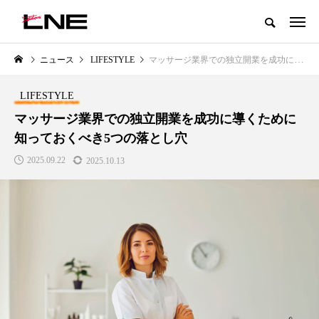
グローバルビューティ＆ヘルスケアビジネス誌
ニュース
LIFESTYLE
マッサージ業界での独立開業を成功に導くために知っておくべき5つの落とし穴
NEW POST
カテゴリー毎の最新記事
LIFESTYLE
LIFESTYLE
BUSINESS
マッサージ業界での独立開業を成功に導くために
知っておくべき5つの落とし穴
2025.09.22
2025.10.13
SNSの「加工顔」と美容医療｜AI
GWI調査から読み解く2030年の
」
がもたらす可能性とこれから
都市型スパ――身近なウェルネ
の次世代モデル
2026.07.13
2026.08.06