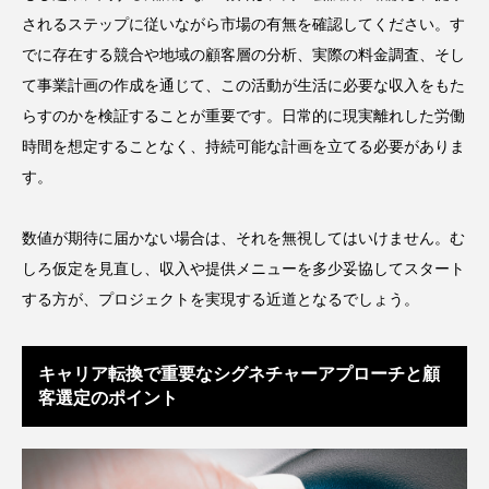
されるステップに従いながら市場の有無を確認してください。す
花王
血行促進
過剰在庫
でに存在する競合や地域の顧客層の分析、実際の料金調査、そし
て事業計画の作成を通じて、この活動が生活に必要な収入をもた
都市型美容ウェルネス
酷暑
らすのかを検証することが重要です。日常的に現実離れした労働
金木犀 スキンケア
金木犀 香り 効果
時間を想定することなく、持続可能な計画を立てる必要がありま
す。
需要予測
頭皮 保湿 ミスト おすすめ
香り
数値が期待に届かない場合は、それを無視してはいけません。む
香り メンタルケア
香りケア
しろ仮定を見直し、収入や提供メニューを多少妥協してスタート
香りの重ね使い
香料
香水 レイヤリング
する方が、プロジェクトを実現する近道となるでしょう。
香水の持続
高市政権
高齢社会
キャリア転換で重要なシグネチャーアプローチと顧
客選定のポイント
髪 静電気 冬 対策
髪のバリア機能 とは