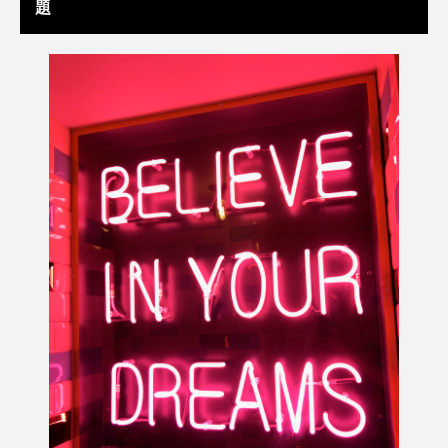
クローズアップ
ケーススタディ
題
コグニティブヘルス
コスト削減
コネクテッド・ビューティ
コミュニケーション
コルチゾール
サステナビリティ
サステナブル美容
サプライチェーン
サプリ
サロンクレンジング
サロン戦略
サロン経営
サロン連略
シャネル
スカルプ クレンジング 頻度
スカルプケア
スキンケア
スキンケア 習慣
スキンケアルーティン
ストレス
スパ