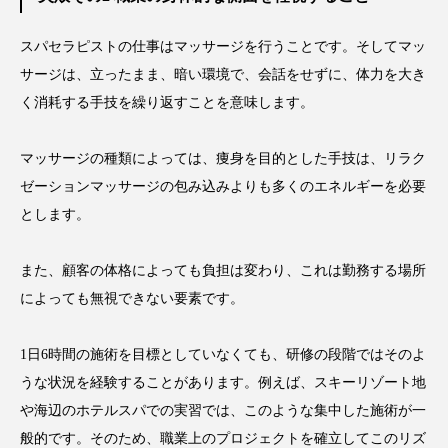
ローカル
ロンジェビティ
下半身美容
スパセラピストの仕事はマッサージを行うことです。そしてマッ
サージは、立ったまま、暗い環境で、会話をせずに、体力を大き
乾燥 対策 冬 スキンケア
乾燥対策
く消耗する手技を繰り返すことを意味します。
乾燥肌対策
他者との再接続
企業・経済
マッサージの種類によっては、痩身を目的とした手技は、リラク
価格改定
保湿
保湿と香り
保湿成分
ゼーションマッサージの包み込みよりも多くのエネルギーを必要
とします。
健康寿命
光老化
免疫 肌
また、顧客の体格によっても負担は変わり、これは勤務する場所
冬 UVケア
冬 美容 習慣
によっても無視できない要素です。
冬 髪 ツヤ 出す 方法
冬 髪 乾燥 改善 方法
1日6時間の施術を目標としていなくても、研修の段階ではそのよ
冬スキンケア
冬の乾燥肌
冬の印象美
うな状況を経験することがあります。例えば、スキーリゾート地
や海辺のホテルスパでの実習では、このような集中した施術が一
冬の準備
冬美容
冷え対策
般的です。そのため、職業上のプロジェクトを確立してこのリズ