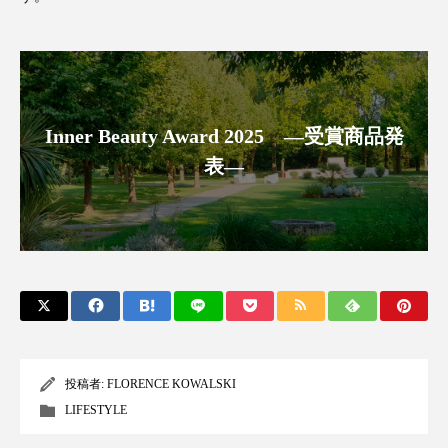
Inner Beauty Award 2025 ―受賞商品発
表―
投稿者:
FLORENCE KOWALSKI
LIFESTYLE