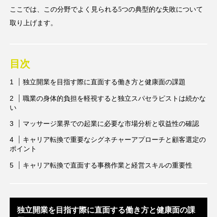
アンチエイジング
アンチソリチュード
ここでは、この分野でよく見られる5つの典型的な失敗について
取り上げます。
インタビュー
インナービューティー 冷え
インナービューティーアワード2025受賞商品
目次
ウェアラブルデバイス
ウェルネス
独立開業を目指す際に直面する働き方と健康面の課題
職業の身体的負担を軽視すると独立スパセラピストは続かな
ウェルビーイング
エイジングケア
い
マッサージ業界での起業に必要な市場分析と収益性の確認
エクソソーム
オーガニック
オゾン
キャリア転換で重要なシグネチャーアプローチと顧客選定の
カウンセラー
カウンセリング
ポイント
キャリア転換で直面する事務作業と経営スキルの重要性
カカイオイル
ガジェット
キーワード
クルエルティフリー
クレンジング
独立開業を目指す際に直面する働き方と健康面の課