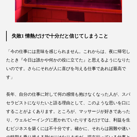
スマートウォッチ
スマートパッチ
スマートリング
セーフプレイス
セラミド
失敗1 情熱だけで十分だと信じてしまうこと
セラミド保湿
セルフケア
「今の仕事には意味を感じられません。これからは、夜に帰宅し
ソーシャルウェルネス
ソーシャルコマース
たとき『今日は誰かや何かの役に立てた』と思えるようになりた
いのです。さらにそれが人に喜びを与える仕事であれば最高で
タンパク質
ディープクレンジング
す」
デジタルデトックス
デトックス
長年、自分の仕事に対して何の感情も抱けなくなった人が、スパ
ドライヤー 温度 髪 ダメージ
ナイアシンアミド
セラピストになりたいと語る理由として、このような思いを口に
することがよくあります。ところが、マッサージが好きであった
ナイトプロテイン
ナイトルーティン 金木犀
り、ウェルビーイングに惹かれていたりするだけでは、利益を生
パーソナライズ
バーチャルメイク
むビジネスを築くには不十分です。確かに、それらは困難や迷い