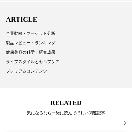
グと経営のコンサルタント会社「Spaboosting」を設立
しました。顧客エクスペリエンスの向上や収益性の確
ARTICLE
保を目的とした手法を開発し、スパ収益性のエキスパ
ートとして高く評価されています。
企業動向・マーケット分析
製品レビュー・ランキング
健康美容の科学・研究成果
ライフスタイルとセルフケア
プレミアムコンテンツ
RELATED
気になるなら一緒に読んでほしい関連記事
