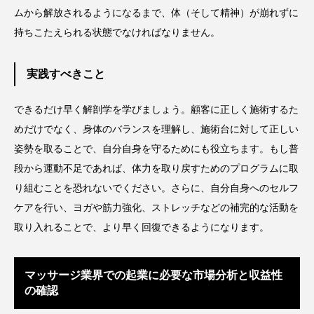
冷え性改善
加工アプリ
加工フィルター
ムから解放されるようになるまで、体（そして精神）が崩れずに
持ちこたえられる状態でなければなりません。
加工顔
労働環境
国内市場
国際市場
実践すべきこと
地政学リスク
外出控え
夜 スキンケア 香り
できるだけ早く解剖学を学びましょう。顧客に正しく施術するた
孤独
巡らせるケア
巡りケア
差別化
めだけでなく、身体のバランスを理解し、施術台に対して正しい
廃棄ロス
成分
技術経営
技術転用
姿勢を取ることで、自分自身を守るためにも役立ちます。もし普
段から運動不足であれば、体力を取り戻すためのプログラムに取
抗酸化
抗酸化ケア
断食
新商品
り組むことを恐れないでください。さらに、自分自身へのセルフ
ケアを行い、ヨガや筋力強化、ストレッチなどの補完的な活動を
日中関係
日焼け止め
時間制限食
取り入れることで、より早く回復できるようになります。
東洋医学
梅雨
棚卸資産
汗ケア
マッサージ業界での起業に必要な市場分析と収益性
温活スキンケア
温活女子
温活習慣
の確認