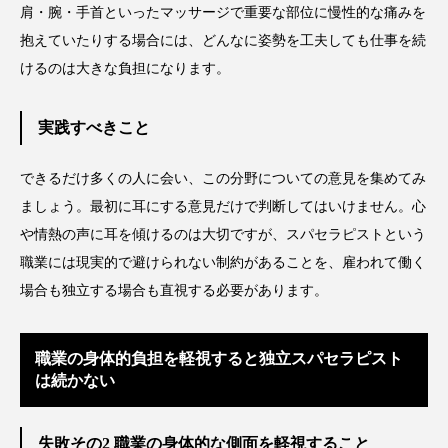
ペアトリートメント
ヘッドスパ
肩・腕・手首といったマッサージで重要な部位に慢性的な痛みを
抱えていたりする場合には、どんなに姿勢を工夫しても仕事を続
ヘルスケア
ヘルスビューティー
けるのは大きな負担になります。
ポジショニング
ボディケア
ホルモン
実践すべきこと
マーケティング
マイクロスパ
できるだけ多くの人に会い、この分野についての意見を集めてみ
マネジメント
むくみ対策
むくみ改善
ましょう。最初に耳にする意見だけで判断してはいけません。心
や情熱の声に耳を傾けるのは大切ですが、スパセラピストという
メンズスキンケア
メンタルケア
職業には現実的で避けられない制約があることを、雇われて働く
メンタルヘルス
ライフスタイル
場合も独立する場合も直視する必要があります。
リカバリー
リカバリーウェア
リサーチ
職業の身体的負担を軽視すると独立スパセラピスト
は続かない
リナロール 効果
リラクゼーション
リラックス効果
レチナール
レチノール
失敗その2 職業の身体的な側面を軽視すること