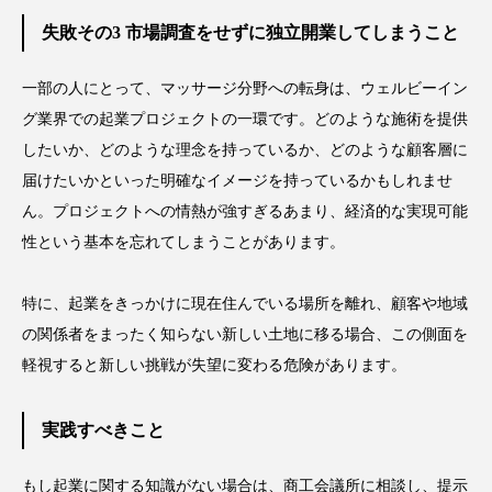
為替相場
熱中症対策
物流問題
失敗その3 市場調査をせずに独立開業してしまうこと
特殊メイク
猛暑
生物模倣
用語辞典
一部の人にとって、マッサージ分野への転身は、ウェルビーイン
男性美容
画像解析
発酵
睡眠
グ業界での起業プロジェクトの一環です。どのような施術を提供
したいか、どのような理念を持っているか、どのような顧客層に
睡眠 美容 金木犀
睡眠美容
秋
届けたいかといった明確なイメージを持っているかもしれませ
ん。プロジェクトへの情熱が強すぎるあまり、経済的な実現可能
秋 冷え
筋膜
精油
素髪ケア やり方
性という基本を忘れてしまうことがあります。
紫外線対策
美容
美容テック
特に、起業をきっかけに現在住んでいる場所を離れ、顧客や地域
美容と政治
美容ビジネス
美容医療
の関係者をまったく知らない新しい土地に移る場合、この側面を
軽視すると新しい挑戦が失望に変わる危険があります。
美容業界
美的感覚
美肌習慣
美脚習慣
老化
肌ケア
肌トラブル
実践すべきこと
肌バリア
肌荒れ防止
脳
自律神経
もし起業に関する知識がない場合は、商工会議所に相談し、提示