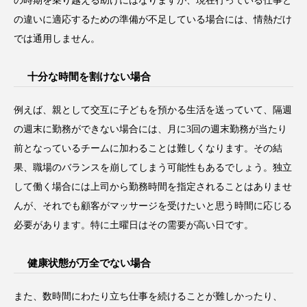
の時期を乗り越える助けにはなりますが、現在行っている仕事と
パーフェクト株式会社
バイオハッキング
の違いに適応するための準備が不足している場合には、情熱だけ
では通用しません。
バイオミメティクス
バイオミメティック
十分な時間を割けない場合
バクチオール
バリア機能
ハロウィ
例えば、親として交互に子どもを預かる生活を送っていて、隔週
ハロウィン後スキンケア
の週末に勤務ができない場合には、月に3回の週末勤務が当たり
ハロウィン翌日 肌リセット
ヒアルロン酸
前となっているチームに加わることは難しくなります。その結
果、職場のバランスを崩してしまう可能性もあるでしょう。独立
ビジネスモデル
ビタミンC誘導体
ファシア
して働く場合には上司から勤務時間を指定されることはありませ
んが、それでも顧客がマッサージを受けたいと思う時間に応じる
ファスティング
フィトレチノール
必要があります。特に土曜日はその需要が高い日です。
プチ断食
ブルーオーシャン
健康状態が万全でない場合
フレグランス 冬
プロンプト
ヘアケア
また、数時間にわたり立ち仕事を続けることが難しかったり、