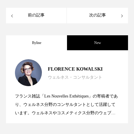
前の記事
次の記事
Byline
New
GWI調査から読み解く2030年の都市型ス
2026.08.06
FLORENCE KOWALSKI
ウェルネス・コンサルタント
個室の静寂から他者との再接続へ――ス
2026.07.23
パ――身近なウェルネスの次世代モデル
フランス雑誌「Les Nouvelles Esthétiques」の寄稿者であ
コグニティブ・ヘルスとは？スパ業界で
2026.07.16
パの新潮流「アンチ・ソリチュード」は
り、ウェルネス分野のコンサルタントとして活躍して
います。ウェルネスやコスメティクス分野のウェブ記
事編集者でもあり、美容分野でCAP資格やBTS資格を取
注目される脳のウェルネスの定義と効果
なぜ支持されるのか
得後、ホテルスパ業界の発展を目指してマーケティン