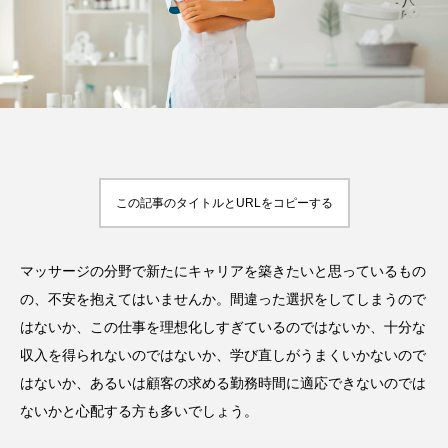
FEATURED
注目の企画
この記事のタイトルとURLをコピーする
TAG LIST
タグ一覧
マッサージの分野で新たにキャリアを築きたいと思っているもの
AI
B2B
BeautyTech
ChatGPT
の、不安を抱えてはいませんか。間違った選択をしてしまうので
Gemini
Instagram
SaaS
SNS
はないか、この仕事を理想化しすぎているのではないか、十分な
収入を得られないのではないか、学び直しがうまくいかないので
TikTok
アスタキサンチン
はないか、あるいは顧客の求める勤務時間に適応できないのでは
ないかと心配する方も多いでしょう。
アスレジャーコスメ
アレルギー
アロマ