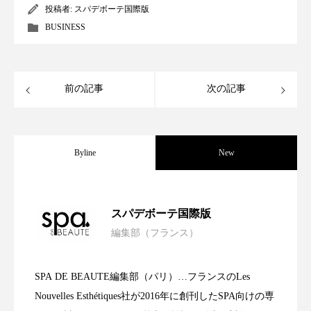
投稿者:
スパデボーテ国際版
BUSINESS
前の記事
次の記事
Byline
New
【仏薬剤師が解説】コルチゾールによる
2026.07.07
スパデボーテ国際版
編集部（フランス）
値上げやコスト削減はもう限界？一流ス
2026.05.19
肌老化を抑える｜バイオリズムを尊重し
SPA DE BEAUTE編集部（パリ）…フランスのLes
ラグジュアリー・スパの先駆者が予測す
2026.04.07
パが実践する「売らずに売れる」アフタ
Nouvelles Esthétiques社が2016年に創刊したSPA向けの専
たスパケア