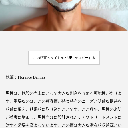
FEATURED
注目の企画
この記事のタイトルとURLをコピーする
TAG LIST
タグ一覧
執筆：Florence Delmas
AI
B2B
BeautyTech
ChatGPT
Gemini
Instagram
SaaS
SNS
男性は、施設の売上にとって大きな割合を占める可能性がありま
す。重要なのは、この顧客層が持つ特有のニーズと明確な期待を
TikTok
アスタキサンチン
的確に捉え、効果的に取り込むことです。ここ数年、男性の来訪
が着実に増加し、男性向けに設計されたケアやトリートメントに
アスレジャーコスメ
アレルギー
アロマ
対する需要も高まっています。この層は大きな潜在的収益源とい