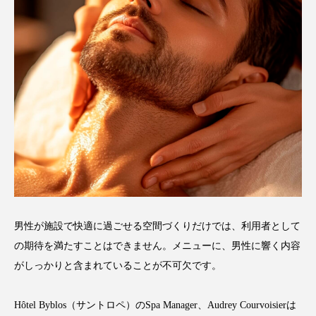
パーフェクト株式会社
バイオハッキング
バイオミメティクス
バイオミメティック
バクチオール
バリア機能
ハロウィ
ハロウィン後スキンケア
ハロウィン翌日 肌リセット
ヒアルロン酸
ビジネスモデル
ビタミンC誘導体
ファシア
ファスティング
フィトレチノール
男性が施設で快適に過ごせる空間づくりだけでは、利用者として
の期待を満たすことはできません。メニューに、男性に響く内容
プチ断食
ブルーオーシャン
がしっかりと含まれていることが不可欠です。
フレグランス 冬
プロンプト
ヘアケア
Hôtel Byblos（サントロペ）のSpa Manager、Audrey Courvoisierは