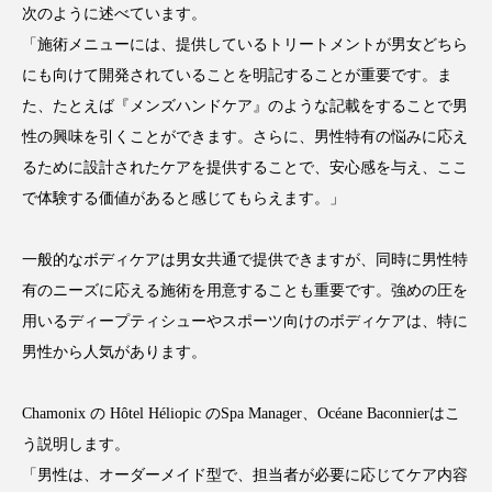
ペアトリートメント
ヘッドスパ
次のように述べています。
「施術メニューには、提供しているトリートメントが男女どちら
ヘルスケア
ヘルスビューティー
にも向けて開発されていることを明記することが重要です。ま
た、たとえば『メンズハンドケア』のような記載をすることで男
ポジショニング
ボディケア
ホルモン
性の興味を引くことができます。さらに、男性特有の悩みに応え
マーケティング
マイクロスパ
るために設計されたケアを提供することで、安心感を与え、ここ
で体験する価値があると感じてもらえます。」
マネジメント
むくみ対策
むくみ改善
一般的なボディケアは男女共通で提供できますが、同時に男性特
メンズスキンケア
メンタルケア
有のニーズに応える施術を用意することも重要です。強めの圧を
メンタルヘルス
ライフスタイル
用いるディープティシューやスポーツ向けのボディケアは、特に
男性から人気があります。
リカバリー
リカバリーウェア
リサーチ
Chamonix の Hôtel Héliopic のSpa Manager、Océane Baconnierはこ
リナロール 効果
リラクゼーション
う説明します。
「男性は、オーダーメイド型で、担当者が必要に応じてケア内容
リラックス効果
レチナール
レチノール