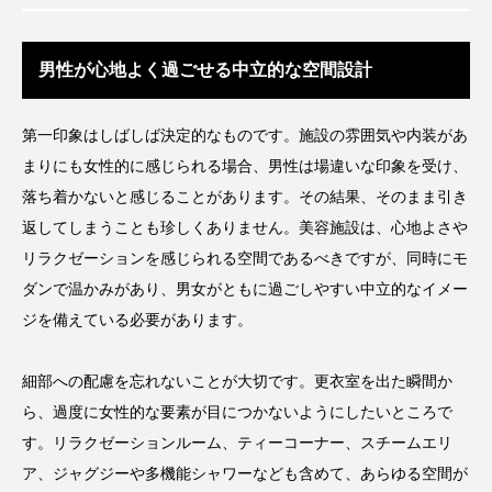
クローズアップ
ケーススタディ
コグニティブヘルス
コスト削減
男性が心地よく過ごせる中立的な空間設計
コネクテッド・ビューティ
コミュニケーション
第一印象はしばしば決定的なものです。施設の雰囲気や内装があ
コルチゾール
サステナビリティ
まりにも女性的に感じられる場合、男性は場違いな印象を受け、
落ち着かないと感じることがあります。その結果、そのまま引き
サステナブル美容
サプライチェーン
返してしまうことも珍しくありません。美容施設は、心地よさや
リラクゼーションを感じられる空間であるべきですが、同時にモ
サプリ
サロンクレンジング
サロン戦略
ダンで温かみがあり、男女がともに過ごしやすい中立的なイメー
サロン経営
サロン連略
シャネル
ジを備えている必要があります。
スカルプ クレンジング 頻度
スカルプケア
細部への配慮を忘れないことが大切です。更衣室を出た瞬間か
ら、過度に女性的な要素が目につかないようにしたいところで
スキンケア
スキンケア 習慣
す。リラクゼーションルーム、ティーコーナー、スチームエリ
ア、ジャグジーや多機能シャワーなども含めて、あらゆる空間が
スキンケアルーティン
ストレス
スパ