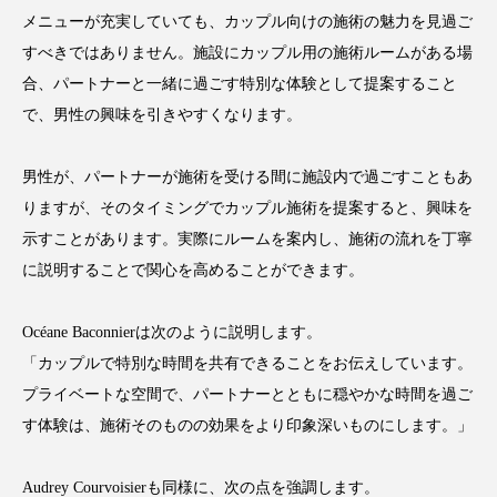
メニューが充実していても、カップル向けの施術の魅力を見過ご
花王
血行促進
過剰在庫
すべきではありません。施設にカップル用の施術ルームがある場
合、パートナーと一緒に過ごす特別な体験として提案すること
都市型美容ウェルネス
酷暑
で、男性の興味を引きやすくなります。
金木犀 スキンケア
金木犀 香り 効果
男性が、パートナーが施術を受ける間に施設内で過ごすこともあ
需要予測
頭皮 保湿 ミスト おすすめ
香り
りますが、そのタイミングでカップル施術を提案すると、興味を
示すことがあります。実際にルームを案内し、施術の流れを丁寧
香り メンタルケア
香りケア
に説明することで関心を高めることができます。
香りの重ね使い
香料
香水 レイヤリング
Océane Baconnierは次のように説明します。
香水の持続
高市政権
高齢社会
「カップルで特別な時間を共有できることをお伝えしています。
プライベートな空間で、パートナーとともに穏やかな時間を過ご
髪 静電気 冬 対策
髪のバリア機能 とは
す体験は、施術そのものの効果をより印象深いものにします。」
Audrey Courvoisierも同様に、次の点を強調します。