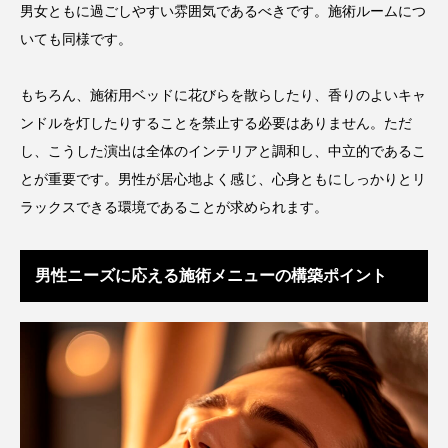
男女ともに過ごしやすい雰囲気であるべきです。施術ルームにつ
スマートウォッチ
スマートパッチ
いても同様です。
スマートリング
セーフプレイス
セラミド
もちろん、施術用ベッドに花びらを散らしたり、香りのよいキャ
ンドルを灯したりすることを禁止する必要はありません。ただ
セラミド保湿
セルフケア
し、こうした演出は全体のインテリアと調和し、中立的であるこ
ソーシャルウェルネス
ソーシャルコマース
とが重要です。男性が居心地よく感じ、心身ともにしっかりとリ
ラックスできる環境であることが求められます。
タンパク質
ディープクレンジング
デジタルデトックス
デトックス
男性ニーズに応える施術メニューの構築ポイント
ドライヤー 温度 髪 ダメージ
ナイアシンアミド
ナイトプロテイン
ナイトルーティン 金木犀
パーソナライズ
バーチャルメイク