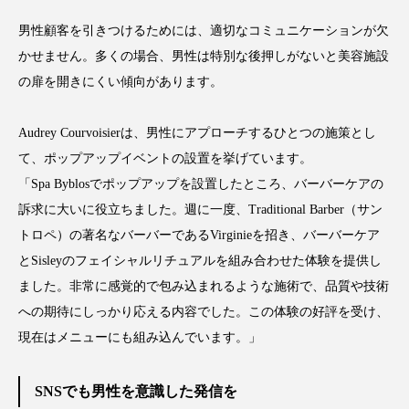
冷え性改善
加工アプリ
加工フィルター
男性顧客を引きつけるためには、適切なコミュニケーションが欠
かせません。多くの場合、男性は特別な後押しがないと美容施設
加工顔
労働環境
国内市場
国際市場
の扉を開きにくい傾向があります。
地政学リスク
外出控え
夜 スキンケア 香り
Audrey Courvoisierは、男性にアプローチするひとつの施策とし
孤独
巡らせるケア
巡りケア
差別化
て、ポップアップイベントの設置を挙げています。
「Spa Byblosでポップアップを設置したところ、バーバーケアの
廃棄ロス
成分
技術経営
技術転用
訴求に大いに役立ちました。週に一度、Traditional Barber（サン
抗酸化
抗酸化ケア
断食
新商品
トロペ）の著名なバーバーであるVirginieを招き、バーバーケア
とSisleyのフェイシャルリチュアルを組み合わせた体験を提供し
日中関係
日焼け止め
時間制限食
ました。非常に感覚的で包み込まれるような施術で、品質や技術
への期待にしっかり応える内容でした。この体験の好評を受け、
東洋医学
梅雨
棚卸資産
汗ケア
現在はメニューにも組み込んでいます。」
温活スキンケア
温活女子
温活習慣
SNSでも男性を意識した発信を