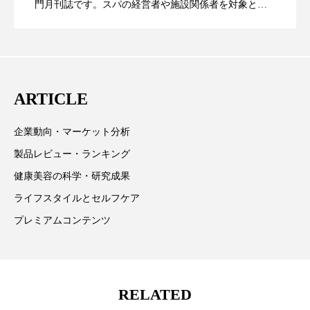
門月刊誌です。スパの経営者や施設関係者を対象と
し、世界のリゾート、ホテルスパ、ディスティニース
る2026年――スパは「科学」と「魂」が
ーケアの秘密｜顧客体験と収益を両立す
パなどを特集。本誌は20数か国でライセンス供給され
ており、スパ業界で最も信頼されているメディアの一
つとして高く評価されています。
交差する場所になる
る8つの経営モデル
ARTICLE
企業動向・マーケット分析
製品レビュー・ランキング
健康美容の科学・研究成果
ライフスタイルとセルフケア
プレミアムコンテンツ
RELATED