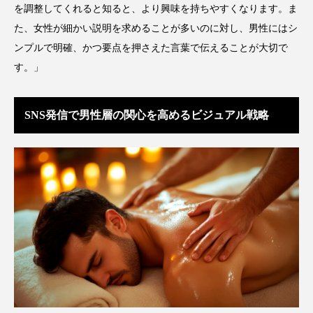
を調整してくれると知ると、より興味を持ちやすくなります。ま
ローカル
ロンジェビティ
下半身美容
た、女性が細かい説明を求めることが多いのに対し、男性にはシ
ンプルで明確、かつ要点を押さえた言葉で伝えることが大切で
乾燥 対策 冬 スキンケア
乾燥対策
す。」
乾燥肌対策
他者との再接続
企業・経済
SNS発信で男性層の関心を高めるビジュアル戦略
価格改定
保湿
保湿と香り
保湿成分
健康寿命
光老化
免疫 肌
冬 UVケア
冬 美容 習慣
冬 髪 ツヤ 出す 方法
冬 髪 乾燥 改善 方法
冬スキンケア
冬の乾燥肌
冬の印象美
冬の準備
冬美容
冷え対策