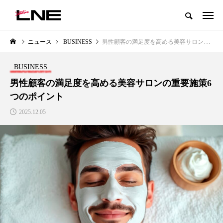
グローバルビューティ＆ヘルスケアビジネス誌
ニュース
BUSINESS
男性顧客の満足度を高める美容サロンの重要施策6つのポイント
NEW POST
カテゴリー毎の最新記事
BUSINESS
LIFESTYLE
BUSINESS
男性顧客の満足度を高める美容サロンの重要施策6
つのポイント
2025.12.05
SNSの「加工顔」と美容医療｜AI
GWI調査から読み解く2030年の
」
がもたらす可能性とこれから
都市型スパ――身近なウェルネ
の次世代モデル
2026.07.13
2026.08.06