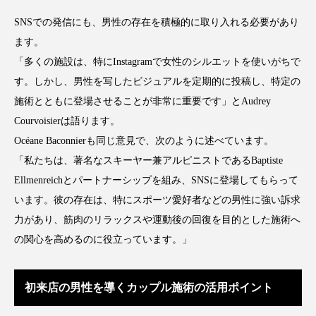
為替相場
熱中症対策
物流問題
SNSでの発信にも、男性の存在を積極的に取り入れる必要があり
特殊メイク
猛暑
生物模倣
用語辞典
ます。
「多くの施設は、特にInstagramで女性のシルエットを使いがちで
男性美容
画像解析
発酵
睡眠
す。しかし、男性を写したビジュアルを定期的に投稿し、特定の
施術とともに登場させることが非常に重要です」とAudrey
睡眠 美容 金木犀
睡眠美容
秋
Courvoisierは語ります。
秋 冷え
筋膜
精油
素髪ケア やり方
Océane Baconnierも同じ意見で、次のように述べています。
「私たちは、著名なスキーヤー兼アルピニストであるBaptiste
紫外線対策
美容
美容テック
Ellmenreichとパートナーシップを組み、SNSに登場してもらって
います。彼の存在は、特にスポーツ愛好者などの男性に強い訴求
美容と政治
美容ビジネス
美容医療
力があり、筋肉のリラックスや運動後の回復を目的とした施術へ
美容業界
美的感覚
美肌習慣
の関心を高めるのに役立っています。」
美脚習慣
老化
肌ケア
肌トラブル
初来店の男性を導くカップル施術の活用ポイント
肌バリア
肌荒れ防止
脳
自律神経