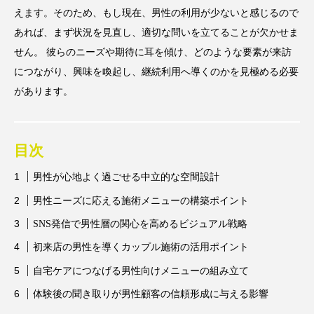
アンチエイジング
アンチソリチュード
えます。そのため、もし現在、男性の利用が少ないと感じるので
あれば、まず状況を見直し、適切な問いを立てることが欠かせま
インタビュー
インナービューティー 冷え
せん。 彼らのニーズや期待に耳を傾け、どのような要素が来訪
につながり、興味を喚起し、継続利用へ導くのかを見極める必要
インナービューティーアワード2025受賞商品
があります。
ウェアラブルデバイス
ウェルネス
ウェルビーイング
エイジングケア
目次
男性が心地よく過ごせる中立的な空間設計
エクソソーム
オーガニック
オゾン
男性ニーズに応える施術メニューの構築ポイント
カウンセラー
カウンセリング
SNS発信で男性層の関心を高めるビジュアル戦略
初来店の男性を導くカップル施術の活用ポイント
カカイオイル
ガジェット
キーワード
自宅ケアにつなげる男性向けメニューの組み立て
クルエルティフリー
クレンジング
体験後の聞き取りが男性顧客の信頼形成に与える影響