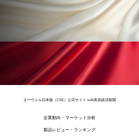
ペアトリートメント
ヘッドスパ
ヘルスケア
ヘルスビューティー
ポジショニング
ボディケア
ホルモン
マーケティング
マイクロスパ
マネジメント
むくみ対策
むくみ改善
メンズスキンケア
メンタルケア
メンタルヘルス
ライフスタイル
ヌーヴェル日本版（LNE）公式サイト with美容経済新聞
リカバリー
リカバリーウェア
リサーチ
企業動向・マーケット分析
リナロール 効果
リラクゼーション
製品レビュー・ランキング
リラックス効果
レチナール
レチノール