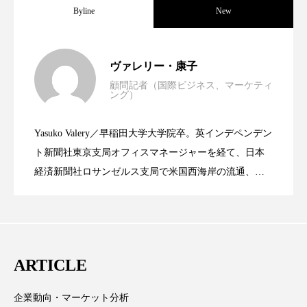
クローズアップ
ケーススタディ
Byline
New
コグニティブヘルス
コスト削減
世界の化粧品市場2025年展望：P&G・
2025.06.11
ヴァレリー・康子
コネクテッド・ビューティ
コミュニケーション
顧問記者（国際ビジネス、マーケティ
ング）
コルチゾール
サステナビリティ
資生堂、「女性研究者サイエンスグラン
2023.06.30
LVMH・ロレアルの戦略と日本企業の課
サステナブル美容
サプライチェーン
Yasuko Valery／早稲田大学大学院卒。英インデペンデン
米バイオテクノロジー企業アミリス、
2023.06.29
ト」の第16回受賞者決定
ト新聞社東京支局オフィスマネージャーを経て、日本
題
サプリ
サロンクレンジング
サロン戦略
経済新聞社ロサンゼルス支局で米国西海岸の流通、産
業分野を専門に記者経験を積む。本紙では主に、米国
サロン経営
サロン連略
シャネル
CEO退任と世界的な人員削除を発表
欧州の海外メーカー、ブランドの動向、海外市場の動
向、新規ビジネスモデルなどを担当。現在はロンドン
スカルプ クレンジング 頻度
スカルプケア
に在住
ARTICLE
スキンケア
スキンケア 習慣
スキンケアルーティン
ストレス
スパ
企業動向・マーケット分析