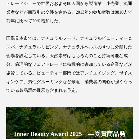
トレードショーで世界おおよそ80カ国から製造業、小売業、流通
業者などが商取引の交渉を進める。2013年の参加者数は8810人で
前年に比べて20％増加した。
FEATURED
注目の企画
国際見本市では、ナチュラルフード、ナチュラルビューティー＆
スパ、ナチュラルリビング、ナチュラルヘルスの４つに分類した
会場を設定している。天然素材はもちろんのこと持続可能な成
TAG LIST
分、倫理的なフェアトレードに積極的に参加している企業などが
タグ一覧
協賛している。ビューティー部門ではアンチエイジング、母子ス
キンケア、男性グルーミングなど最近、消費者の関心が強くなっ
AI
B2B
BeautyTech
ChatGPT
ている製品群の展示も含まれる予定。
Gemini
Instagram
SaaS
SNS
TikTok
アスタキサンチン
アスレジャーコスメ
アレルギー
アロマ
Inner Beauty Award 2025 ―受賞商品発