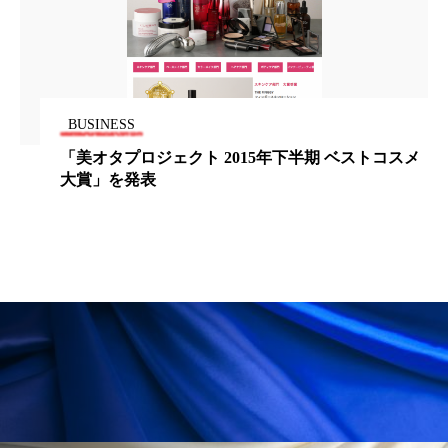
パーフェクト株式会社
バイオハッキング
バイオミメティクス
バイオミメティック
バクチオール
バリア機能
ハロウィ
BUSINESS
「美オタプロジェクト 2015年下半期 ベストコスメ
ハロウィン後スキンケア
大賞」を発表
ハロウィン翌日 肌リセット
ヒアルロン酸
ビジネスモデル
ビタミンC誘導体
ファシア
ファスティング
フィトレチノール
プチ断食
ブルーオーシャン
フレグランス 冬
プロンプト
ヘアケア