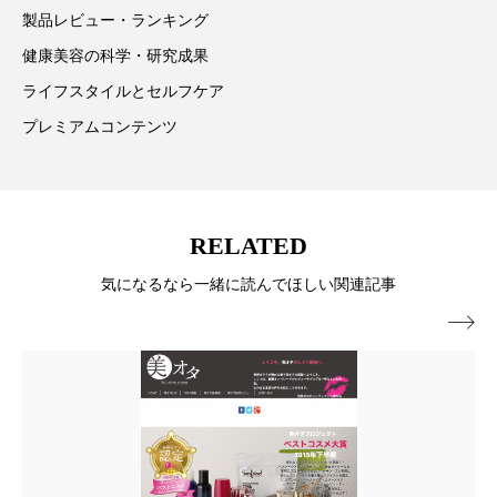
製品レビュー・ランキング
スマートウォッチ
スマートパッチ
健康美容の科学・研究成果
スマートリング
セーフプレイス
セラミド
ライフスタイルとセルフケア
プレミアムコンテンツ
セラミド保湿
セルフケア
ソーシャルウェルネス
ソーシャルコマース
RELATED
タンパク質
ディープクレンジング
気になるなら一緒に読んでほしい関連記事
デジタルデトックス
デトックス

ドライヤー 温度 髪 ダメージ
ナイアシンアミド
ナイトプロテイン
ナイトルーティン 金木犀
パーソナライズ
バーチャルメイク