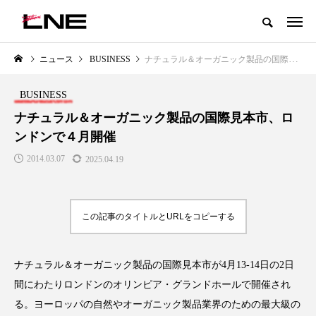
グローバルビューティ＆ヘルスケアビジネス誌
ニュース
BUSINESS
ナチュラル＆オーガニック製品の国際見本市、ロンドンで４月開催
NEW POST
カテゴリー毎の最新記事
BUSINESS
LIFESTYLE
BUSINESS
ナチュラル＆オーガニック製品の国際見本市、ロ
ンドンで４月開催
2014.03.07
2025.04.19
この記事のタイトルとURLをコピーする
SNSの「加工顔」と美容医療｜AI
GWI調査から読み解く2030年の
」
がもたらす可能性とこれから
都市型スパ――身近なウェルネ
ナチュラル＆オーガニック製品の国際見本市が4月13-14日の2日
の次世代モデル
2026.07.13
間にわたりロンドンのオリンピア・グランドホールで開催され
2026.08.06
る。ヨーロッパの自然やオーガニック製品業界のための最大級の