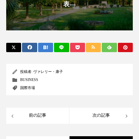
表―
アンチエイジング
アンチソリチュード
インタビュー
インナービューティー 冷え
インナービューティーアワード2025受賞商品
ウェアラブルデバイス
ウェルネス
ウェルビーイング
エイジングケア
投稿者:
ヴァレリー・康子
エクソソーム
オーガニック
オゾン
BUSINESS
国際市場
カウンセラー
カウンセリング
カカイオイル
ガジェット
キーワード
前の記事
次の記事
クルエルティフリー
クレンジング