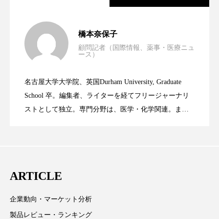
クローズアップ
ケーススタディ
コグニティブヘルス
コスト削減
男性・家族歴・重症度でニキビ瘢痕有病
2023.06.30
橋本奈保子
コネクテッド・ビューティ
コミュニケーション
顧問記者（国際情報、薬事・医療ニュ
ース）
ニキビへの新技術Photopneumatic
2023.06.29
率に差異
コルチゾール
サステナビリティ
名古屋大学大学院、英国Durham University, Graduate
時間制限食とカロリー制限食の減量効果
2023.06.28
サステナブル美容
サプライチェーン
Technology
School 卒。編集者、ライターを経てフリージャーナリ
ストとして独立。専門分野は、医学・化学関連。ま
サプリ
サロンクレンジング
サロン戦略
た、同分野を中心に翻訳、ウェブコンテンツ・ディレ
に差なし
クターとしても活躍中。 本誌では主に、米国欧州を中
サロン経営
サロン連略
シャネル
心に先端美容医療、化学、米FDAなどの情報を担当。
スカルプ クレンジング 頻度
スカルプケア
ARTICLE
スキンケア
スキンケア 習慣
企業動向・マーケット分析
スキンケアルーティン
ストレス
スパ
製品レビュー・ランキング