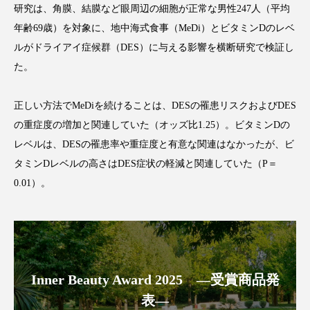
研究は、角膜、結膜など眼周辺の細胞が正常な男性247人（平均
年齢69歳）を対象に、地中海式食事（MeDi）とビタミンDのレベ
ルがドライアイ症候群（DES）に与える影響を横断研究で検証し
た。
FEATURED
注目の企画
正しい方法でMeDiを続けることは、DESの罹患リスクおよびDES
の重症度の増加と関連していた（オッズ比1.25）。ビタミンDの
TAG LIST
レベルは、DESの罹患率や重症度と有意な関連はなかったが、ビ
タグ一覧
タミンDレベルの高さはDES症状の軽減と関連していた（P＝
0.01）。
AI
B2B
BeautyTech
ChatGPT
Gemini
Instagram
SaaS
SNS
TikTok
アスタキサンチン
Inner Beauty Award 2025 ―受賞商品発
アスレジャーコスメ
アレルギー
アロマ
表―