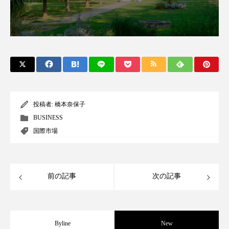
アンチエイジング
アンチソリチュード
インタビュー
インナービューティー 冷え
インナービューティーアワード2025受賞商品
ウェアラブルデバイス
ウェルネス
投稿者:
橋本奈保子
ウェルビーイング
エイジングケア
BUSINESS
国際市場
エクソソーム
オーガニック
オゾン
カウンセラー
カウンセリング
前の記事
次の記事
カカイオイル
ガジェット
キーワード
クルエルティフリー
クレンジング
Byline
New