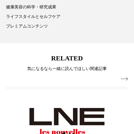
健康美容の科学・研究成果
スマートウォッチ
スマートパッチ
ライフスタイルとセルフケア
スマートリング
セーフプレイス
セラミド
プレミアムコンテンツ
セラミド保湿
セルフケア
ソーシャルウェルネス
ソーシャルコマース
RELATED
タンパク質
ディープクレンジング
気になるなら一緒に読んでほしい関連記事

デジタルデトックス
デトックス
ドライヤー 温度 髪 ダメージ
ナイアシンアミド
ナイトプロテイン
ナイトルーティン 金木犀
パーソナライズ
バーチャルメイク