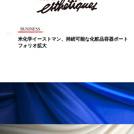
パーフェクト株式会社
バイオハッキング
バイオミメティクス
バイオミメティック
BUSINESS
バクチオール
バリア機能
ハロウィ
米化学イーストマン、持続可能な化粧品容器ポート
フォリオ拡大
ハロウィン後スキンケア
ハロウィン翌日 肌リセット
ヒアルロン酸
ビジネスモデル
ビタミンC誘導体
ファシア
ファスティング
フィトレチノール
プチ断食
ブルーオーシャン
フレグランス 冬
プロンプト
ヘアケア