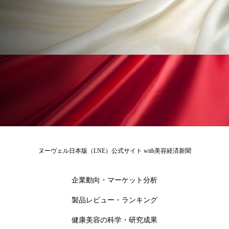
ペアトリートメント
ヘッドスパ
ヘルスケア
ヘルスビューティー
ポジショニング
ボディケア
ホルモン
マーケティング
マイクロスパ
マネジメント
むくみ対策
むくみ改善
メンズスキンケア
メンタルケア
メンタルヘルス
ライフスタイル
ヌーヴェル日本版（LNE）公式サイト with美容経済新聞
リカバリー
リカバリーウェア
リサーチ
企業動向・マーケット分析
リナロール 効果
リラクゼーション
製品レビュー・ランキング
健康美容の科学・研究成果
リラックス効果
レチナール
レチノール