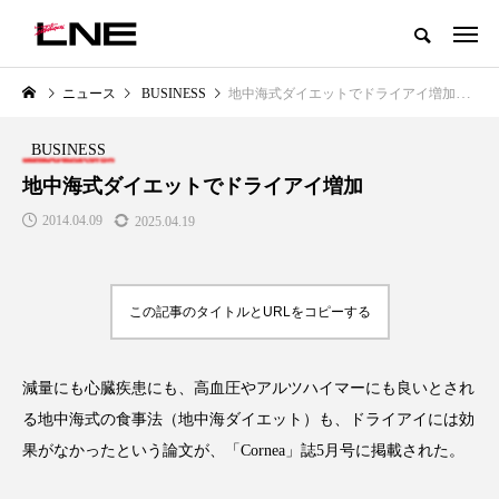
グローバルビューティ＆ヘルスケアビジネス誌
ニュース
BUSINESS
地中海式ダイエットでドライアイ増加
NEW POST
カテゴリー毎の最新記事
BUSINESS
BUSINESS
PREMIUM
地中海式ダイエットでドライアイ増加
2014.04.09
2025.04.19
この記事のタイトルとURLをコピーする
減量にも心臓疾患にも、高血圧やアルツハイマーにも良いとされ
」と美容医療｜AI
GWI調査から読み解く2030年の
青山メディカル
性とこれから
都市型スパ――身近なウェルネス
玲 院長：内科と
る地中海式の食事法（地中海ダイエット）も、ドライアイには効
の次世代モデル
知見が切り拓く
果がなかったという論文が、「Cornea」誌5月号に掲載された。
医療の新たな価
2026.08.06
2026.04.28