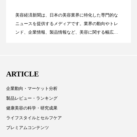
ペアトリートメント
ヘッドスパ
花王、化粧品事業で棚卸資産38%削減
2026.07.28
の谷」克服と酷暑を商機に変えるB2B
ヘルスケア
ヘルスビューティー
美容経済新聞は、日本の美容業界に特化した専門的な
【技術転用】ポーラの『顔画像解析AI』
2026.07.20
――AI需要予測で猛暑の欠品と過剰在庫
ニュースを提供するメディアです。業界の動向やトレ
SaaSモデル
ポジショニング
ボディケア
ホルモン
ンド、企業情報、製品情報など、美容に関する幅広い
テーマを取り上げています。 編集部では、美容業界の
マーケティング
マイクロスパ
が猛暑の建設現場に選ばれる理由
を防ぐDX戦略
取材や情報収集、分析を行い、業界内外の最新情報を
主に美容業界関係者に向けて発信しています。私たち
マネジメント
むくみ対策
むくみ改善
は「キレイをふやす」を企業理念として信頼性の高い
ARTICLE
メンズスキンケア
メンタルケア
情報提供を通じて美容業界の発展に貢献すべく努力し
ています。
メンタルヘルス
ライフスタイル
企業動向・マーケット分析
製品レビュー・ランキング
リカバリー
リカバリーウェア
リサーチ
健康美容の科学・研究成果
リナロール 効果
リラクゼーション
ライフスタイルとセルフケア
プレミアムコンテンツ
リラックス効果
レチナール
レチノール