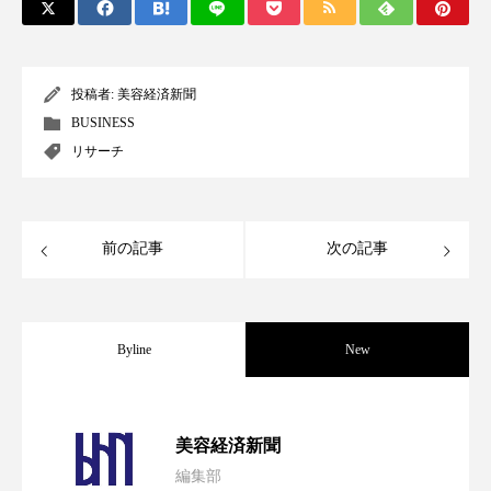
パーフェクト株式会社
バイオハッキング
バイオミメティクス
バイオミメティック
投稿者:
美容経済新聞
BUSINESS
バクチオール
バリア機能
ハロウィ
リサーチ
ハロウィン後スキンケア
ハロウィン翌日 肌リセット
ヒアルロン酸
前の記事
次の記事
ビジネスモデル
ビタミンC誘導体
ファシア
ファスティング
フィトレチノール
Byline
New
プチ断食
ブルーオーシャン
パーフェクト社の「AI美容」事例｜「死
2026.08.04
フレグランス 冬
プロンプト
ヘアケア
美容経済新聞
編集部