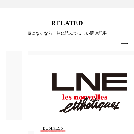
ローカル
ロンジェビティ
下半身美容
RELATED
乾燥 対策 冬 スキンケア
乾燥対策
気になるなら一緒に読んでほしい関連記事
乾燥肌対策
他者との再接続
企業・経済

価格改定
保湿
保湿と香り
保湿成分
健康寿命
光老化
免疫 肌
冬 UVケア
冬 美容 習慣
冬 髪 ツヤ 出す 方法
冬 髪 乾燥 改善 方法
冬スキンケア
冬の乾燥肌
冬の印象美
冬の準備
冬美容
冷え対策
BUSINESS