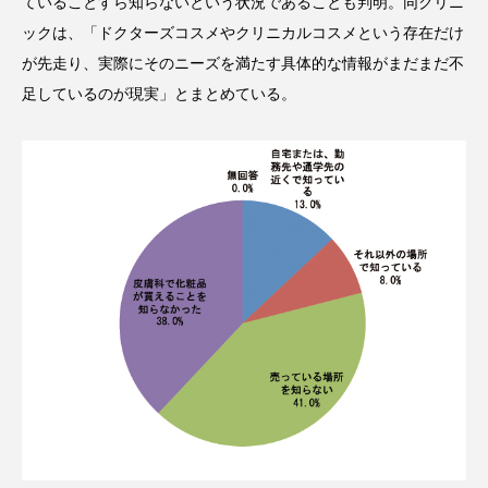
クローズアップ
ケーススタディ
ていることすら知らないという状況であることも判明。同クリニ
ックは、「ドクターズコスメやクリニカルコスメという存在だけ
コグニティブヘルス
コスト削減
が先走り、実際にそのニーズを満たす具体的な情報がまだまだ不
足しているのが現実」とまとめている。
コネクテッド・ビューティ
コミュニケーション
コルチゾール
サステナビリティ
サステナブル美容
サプライチェーン
サプリ
サロンクレンジング
サロン戦略
サロン経営
サロン連略
シャネル
スカルプ クレンジング 頻度
スカルプケア
スキンケア
スキンケア 習慣
スキンケアルーティン
ストレス
スパ