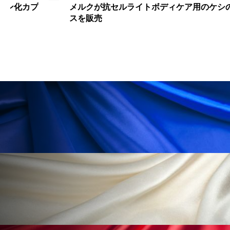
メルクが抗セルライトボディケア用のケシの実エキ
冷え性改善
加工アプリ
加工フィルター
スを販売
加工顔
労働環境
国内市場
国際市場
地政学リスク
外出控え
夜 スキンケア 香り
孤独
巡らせるケア
巡りケア
差別化
廃棄ロス
成分
技術経営
技術転用
抗酸化
抗酸化ケア
断食
新商品
日中関係
日焼け止め
時間制限食
東洋医学
梅雨
棚卸資産
汗ケア
温活スキンケア
温活女子
温活習慣