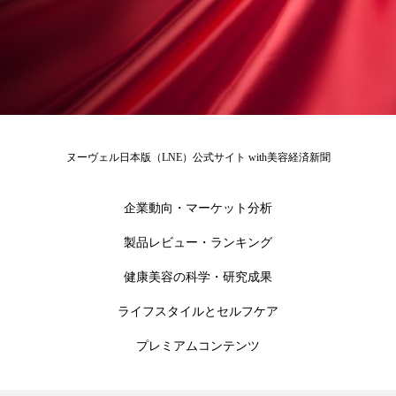
為替相場
熱中症対策
物流問題
特殊メイク
猛暑
生物模倣
用語辞典
男性美容
画像解析
発酵
睡眠
睡眠 美容 金木犀
睡眠美容
秋
ヌーヴェル日本版（LNE）公式サイト with美容経済新聞
秋 冷え
筋膜
精油
素髪ケア やり方
企業動向・マーケット分析
紫外線対策
美容
美容テック
製品レビュー・ランキング
美容と政治
美容ビジネス
美容医療
健康美容の科学・研究成果
美容業界
美的感覚
美肌習慣
ライフスタイルとセルフケア
美脚習慣
老化
肌ケア
肌トラブル
プレミアムコンテンツ
肌バリア
肌荒れ防止
脳
自律神経