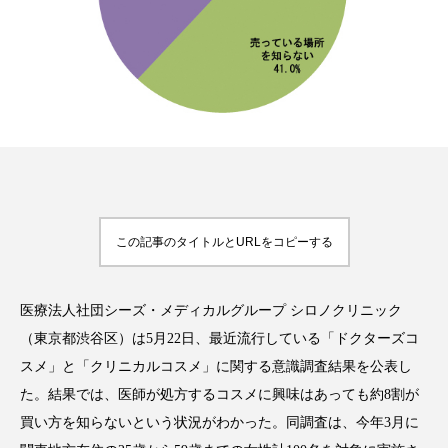
FEATURED
注目の企画
TAG LIST
タグ一覧
この記事のタイトルとURLをコピーする
AI
B2B
BeautyTech
ChatGPT
医療法人社団シーズ・メディカルグループ シロノクリニック
Gemini
Instagram
SaaS
SNS
（東京都渋谷区）は5月22日、最近流行している「ドクターズコ
スメ」と「クリニカルコスメ」に関する意識調査結果を公表し
TikTok
アスタキサンチン
た。結果では、医師が処方するコスメに興味はあっても約8割が
アスレジャーコスメ
アレルギー
アロマ
買い方を知らないという状況がわかった。同調査は、今年3月に