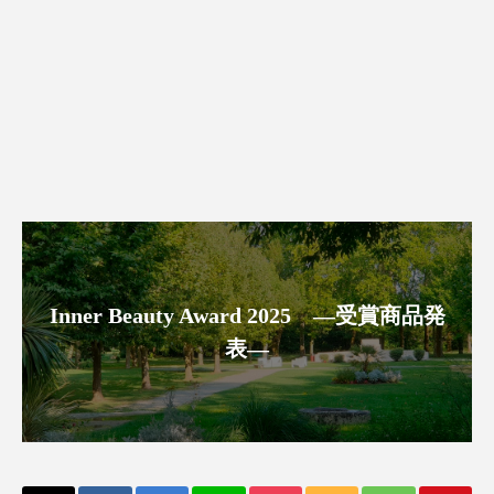
スマートウォッチ
スマートパッチ
スマートリング
セーフプレイス
セラミド
セラミド保湿
セルフケア
ソーシャルウェルネス
ソーシャルコマース
タンパク質
ディープクレンジング
デジタルデトックス
デトックス
Inner Beauty Award 2025 ―受賞商品発
表―
ドライヤー 温度 髪 ダメージ
ナイアシンアミド
ナイトプロテイン
ナイトルーティン 金木犀
パーソナライズ
バーチャルメイク