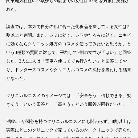
関東地方在住の25歳から59歳までの女性計100名を対象に実施さ
アンチエイジング
アンチソリチュード
れた。
インタビュー
インナービューティー 冷え
調査では、本気で自分の肌に合った化粧品を探している女性は7
インナービューティーアワード2025受賞商品
割以上と判明。また、シミに効く、シワやたるみに効く、ニキビ
に効くならクリニック処方のコスメを使ってみたいと思うか、と
ウェアラブルデバイス
ウェルネス
いう3種類の質問に対して、平均して7割の女性が「はい」と回答
した。2人に1人は「電車を使ってでも行きたい」と回答してお
ウェルビーイング
エイジングケア
り、ドクターズコスメやクリニカルコスメの流行を裏付ける結果
となった。
エクソソーム
オーガニック
オゾン
カウンセラー
カウンセリング
クリニカルコスメのイメージでは、「安全そう、信頼できる、効
きそう」という回答と、「高そう」という回答が同数だった。
カカイオイル
ガジェット
キーワード
7割以上が関心を持つクリニカルコスメにも関わらず、8割以上は
クルエルティフリー
クレンジング
実際にどこのクリニックで売っているのか、クリニックで売られ