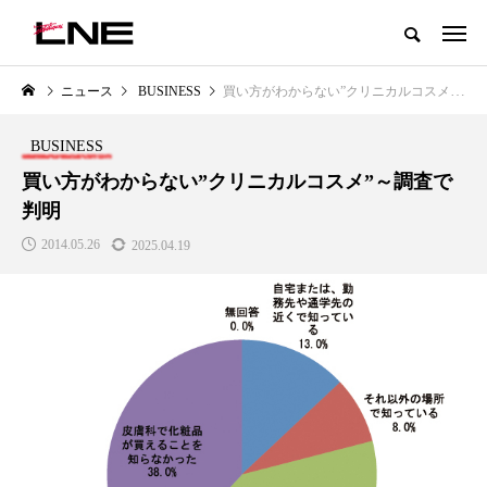
グローバルビューティ＆ヘルスケアビジネス誌
ニュース
BUSINESS
買い方がわからない”クリニカルコスメ”～調査で判明
NEW POST
カテゴリー毎の最新記事
BUSINESS
BUSINESS
PREMIUM
買い方がわからない”クリニカルコスメ”～調査で
判明
2014.05.26
2025.04.19
I
GWI調査から読み解く2030年の
青山メディカルクリニック｜本
都市型スパ――身近なウェルネス
玲 院長：内科と循環器専門医の
の次世代モデル
知見が切り拓く、再生医療と統
医療の新たな価値
2026.08.06
2026.04.28