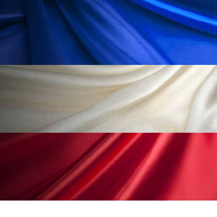
ペアトリートメント
ヘッドスパ
ヘルスケア
ヘルスビューティー
ポジショニング
ボディケア
ホルモン
マーケティング
マイクロスパ
マネジメント
むくみ対策
むくみ改善
メンズスキンケア
メンタルケア
メンタルヘルス
ライフスタイル
リカバリー
リカバリーウェア
リサーチ
リナロール 効果
リラクゼーション
リラックス効果
レチナール
レチノール