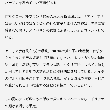
パーソンを務めていた実績がある。
同社グローバルブランド代表のJerome Bruhat氏は、「アドリアナ
は美しいだけではなく彼女の社会貢献と奉仕の精神は世界的に賞
FEATURED
注目の企画
賛されており、メイベリンの女性にふさわしい」とコメントして
いる。
TAG LIST
アドリアナは現在2児の母親。2012年の第２子の出産後、わずか
タグ一覧
２ヶ月後にモデル復帰して話題にもなった。ポルトガル語の母国
語に加え、堪能な英語、フランス語、イタリア語、スペイン語を
AI
B2B
BeautyTech
ChatGPT
活用して世界各地での慈善活動に積極的に参加している。ハイチ
の聖ルカ財団を通じて、現地の母親が安全な環境で医療サービス
Gemini
Instagram
SaaS
SNS
を受けられるよう推進する活動にも協力しているという。
TikTok
アスタキサンチン
この夏のテレビ広告や出版物の広告キャンペーンからアドリアナ
アスレジャーコスメ
アレルギー
アロマ
の顔が復活する予定。