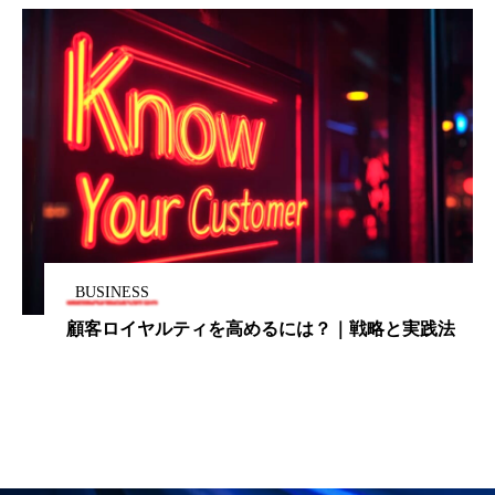
パーフェクト株式会社
バイオハッキング
バイオミメティクス
バイオミメティック
バクチオール
バリア機能
ハロウィ
ハロウィン後スキンケア
ハロウィン翌日 肌リセット
ヒアルロン酸
ビジネスモデル
ビタミンC誘導体
ファシア
BUSINESS
顧客ロイヤルティを高めるには？｜戦略と実践法
ファスティング
フィトレチノール
プチ断食
ブルーオーシャン
フレグランス 冬
プロンプト
ヘアケア