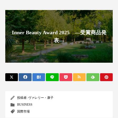
アンチエイジング
アンチソリチュード
インタビュー
インナービューティー 冷え
インナービューティーアワード2025受賞商品
Inner Beauty Award 2025 ―受賞商品発
表―
ウェアラブルデバイス
ウェルネス
ウェルビーイング
エイジングケア
エクソソーム
オーガニック
オゾン
カウンセラー
カウンセリング
カカイオイル
ガジェット
キーワード
投稿者:
ヴァレリー・康子
BUSINESS
クルエルティフリー
クレンジング
国際市場