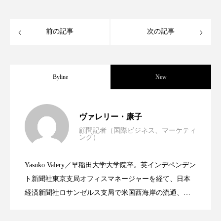
クローズアップ
ケーススタディ
コグニティブヘルス
コスト削減
前の記事
次の記事
コネクテッド・ビューティ
コミュニケーション
コルチゾール
サステナビリティ
Byline
New
サステナブル美容
サプライチェーン
世界の化粧品市場2025年展望：P&G・
2025.06.11
ヴァレリー・康子
サプリ
サロンクレンジング
サロン戦略
顧問記者（国際ビジネス、マーケティ
ング）
資生堂、「女性研究者サイエンスグラン
サロン経営
サロン連略
シャネル
2023.06.30
LVMH・ロレアルの戦略と日本企業の課
Yasuko Valery／早稲田大学大学院卒。英インデペンデン
スカルプ クレンジング 頻度
スカルプケア
米バイオテクノロジー企業アミリス、
2023.06.29
ト」の第16回受賞者決定
ト新聞社東京支局オフィスマネージャーを経て、日本
題
スキンケア
スキンケア 習慣
経済新聞社ロサンゼルス支局で米国西海岸の流通、産
業分野を専門に記者経験を積む。本紙では主に、米国
CEO退任と世界的な人員削除を発表
スキンケアルーティン
ストレス
スパ
欧州の海外メーカー、ブランドの動向、海外市場の動