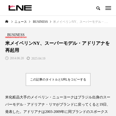
グローバルビューティ＆ヘルスケアビジネス誌
ニュース
BUSINESS
米メイベリンNY、スーパーモデル・アドリアナを再起用
NEW POST
カテゴリー毎の最新記事
BUSINESS
LIFESTYLE
BUSINESS
米メイベリンNY、スーパーモデル・アドリアナを
再起用
2014.06.20
2025.04.19
この記事のタイトルとURLをコピーする
SNSの「加工顔」と美容医療｜AI
GWI調査から読み解く2030年の
」
がもたらす可能性とこれから
都市型スパ――身近なウェルネ
米化粧品大手のメイベリン・ニューヨークはブラジル出身のスー
の次世代モデル
2026.07.13
パーモデル・アドリアナ・リマがブランドに戻ってくると19日、
2026.08.06
発表した。アドリアナは2003-2009年に同ブランドのスポークス