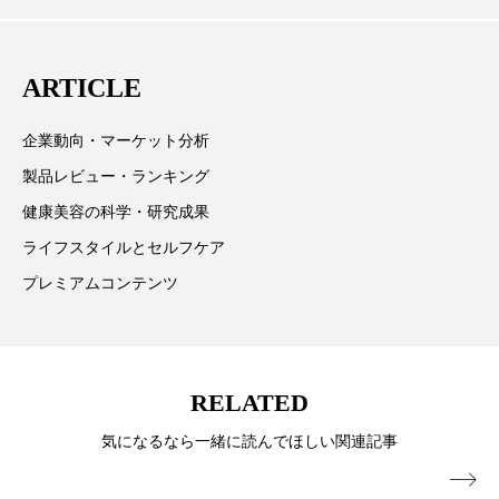
向、新規ビジネスモデルなどを担当。現在はロンドン
スマートウォッチ
スマートパッチ
に在住
ARTICLE
スマートリング
セーフプレイス
セラミド
企業動向・マーケット分析
セラミド保湿
セルフケア
製品レビュー・ランキング
ソーシャルウェルネス
ソーシャルコマース
健康美容の科学・研究成果
ライフスタイルとセルフケア
タンパク質
ディープクレンジング
プレミアムコンテンツ
デジタルデトックス
デトックス
ドライヤー 温度 髪 ダメージ
ナイアシンアミド
RELATED
ナイトプロテイン
ナイトルーティン 金木犀
気になるなら一緒に読んでほしい関連記事
パーソナライズ
バーチャルメイク
